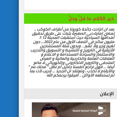
 سياحية لإنقاذ شيراتون الغردقة … بقلم أشرف سركيس
خير الكلام ما قلَّ ودلَّ
ي
بعد ان انزاحت جائحة كورونا من أطراف الكوكب ..
تمضي إمارة دبي الصغيرة بثبات على طريق تحقيق
أهدافها السياحية حيث استقبلت المدينة 7.12
مليون سائح في النصف الأول من عام 2022… دون
تغيير وزير ولا غفير .. وبدون شلة المستشارين
الأزرقية في الترويج و التنشيط و التسويق والتدريب
والاستثمار والسياحة المستدامة و الاعلام و
العلاقات العامة والخارجية والمالية و العرض
المتحفي والترويج الالكتروني والكهربائي لا مانع
أيضا … فهل نراجع أنفسنا جادين أم نظل ” محلك سر ”
والأرقام لا تكذب ، ونعتقد ان الجديد … لاريب لآت بما
لم تستطعه الأوائل .. أفيقوا يرحمكم الله
الإعلان