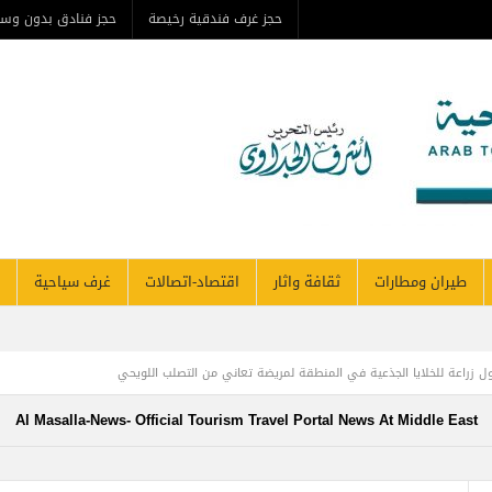
حجز غرف فندقية رخيصة
حجز فنادق بدون وس
طيران ومطارات
ثقافة واثار
اقتصاد-اتصالات
غرف سياحية
 أول زراعة للخلايا الجذعية في المنطقة لمريضة تعاني من التصلب اللويحي
افرين بنهاية العام لتصل إلى 64.3 مليون مسافر
Al Masalla-News- Official Tourism Travel Portal News At Middle East
ا مصر هي التي صدرت الإسلام وأزهرها منارته .. بقلم د. عبد الرحيم ريحان
طيران الإما