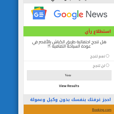
استطلاع رأي
هل تنجح احتفالية طريق الكباش بالأقصر في
عودة السياحة الثقافية ؟!
نعم تنجح
لن تنجح
View Results
احجز غرفتك بنفسك بدون وكيل وعمولة
Booking.com