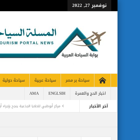
نوفمبر 27, 2022
سياحة بر مصر
سياحة عربية
سياحة دولية
اخبار الحج والعمرة
ENGLSIH
AMA
آخر الأخبار
مركز أبوظبي للخلايا الجذعية ينجح بإجراء
مطارات دبي تتوقع زيادة استثنائية في أعداد المس
كأس العالم وحتى لا تضيع الحقوق..انتبهو