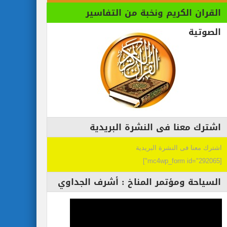
القران الكريم ونخبة من التفاسير
الصوتية
اشترك معنا فى النشرة البريدية
اشترك معنا فى النشرة البريدية
[mc4wp_form id="292065"]
السياحة ومؤتمر المناخ : أشرف الجداوي