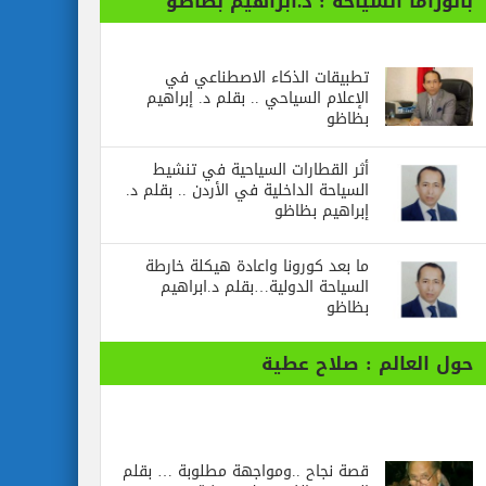
بانوراما السياحة : د.ابراهيم بظاظو
تطبيقات الذكاء الاصطناعي في
الإعلام السياحي .. بقلم د. إبراهيم
بظاظو
أثر القطارات السياحية في تنشيط
السياحة الداخلية في الأردن .. بقلم د.
إبراهيم بظاظو
ما بعد كورونا واعادة هيكلة خارطة
السياحة الدولية…بقلم د.ابراهيم
بظاظو
حول العالم : صلاح عطية
قصة نجاح ..ومواجهة مطلوبة … بقلم