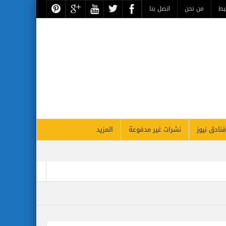
يط
من نحن
اتصل بنا
فنادق نيوز
نشرات غير مدفوعة
المزيد
رات تسيّر رحلتين مباشرتين يومياً إلى كولومبو أول ديسمبر