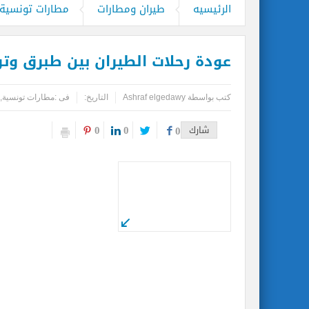
المواقع الأثرية والمتاحف المصرية تشهد إ
الرئيسيه
طيران ومطارات
مطارات تونسية
بحضور دبلوماسيين عرب.. أمين عام مركز ال
عودة رحلات الطيران بين طبرق وت
الصحة الخليجي يحذر : زيادة الكتلة الع
مصر للطيران تشارك في النسخة ٤٣ لبورصة لندن الدولية للسياحة WTM 2022
كتب بواسطة
Ashraf elgedawy
التاريخ:
فى :
مطارات تونسية
,
0
0
شارك
0