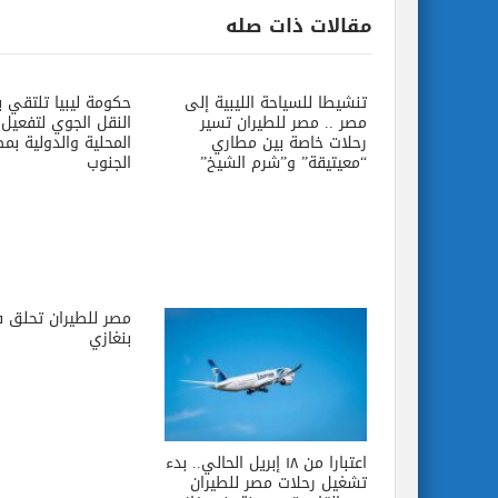
مقالات ذات صله
تنشيطا للسياحة الليبية إلى
حكومة ليبيا تلتقي 
مصر .. مصر للطيران تسير
النقل الجوي لتفعيل 
رحلات خاصة بين مطاري
المحلية والدولية بمط
“معيتيقة” و”شرم الشيخ”
الجنوب
مصر للطيران تحلق 
بنغازي
اعتبارا من ١٨ إبريل الحالي.. بدء
تشغيل رحلات مصر للطيران