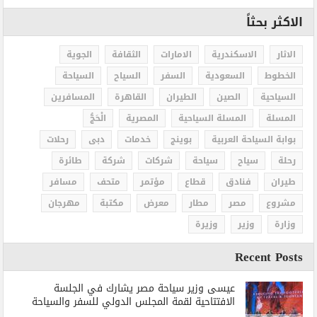
الاكثر بحثاً
الاثار
الاسكندرية
الامارات
الثقافة
الجوية
الخطوط
السعودية
السفر
السياح
السياحة
السياحية
الصين
الطيران
القاهرة
المسافرين
المسلة
المسلة السياحية
المصرية
الْحَجُّ
بوابة السياحة العربية
بوينج
خدمات
دبى
رحلات
رحلة
سياح
سياحة
شركات
شركة
طائرة
طيران
فنادق
قطاع
مؤتمر
متحف
مسافر
مشروع
مصر
مطار
معرض
مكتبة
مهرجان
وزارة
وزير
وزيرة
Recent Posts
عيسى وزير سياحة مصر يشارك في الجلسة
الافتتاحية لقمة المجلس الدولي للسفر والسياحة