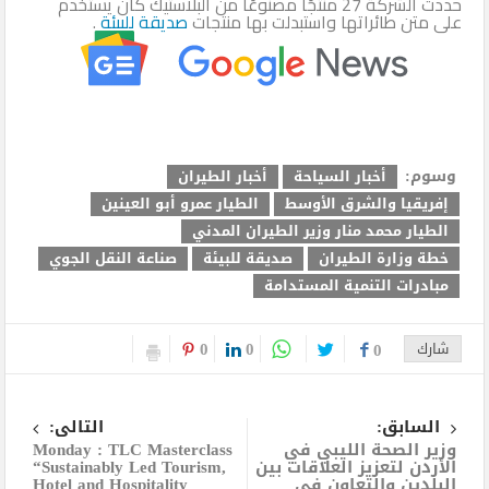
حددت الشركة 27 منتجًا مصنوعًا من البلاستيك كان يستخدم
على متن طائراتها واستبدلت بها منتجات
صديقة للبيئة
.
وسوم:
أخبار السياحة
أخبار الطيران
إفريقيا والشرق الأوسط
الطيار عمرو أبو العينين
الطيار محمد منار وزير الطيران المدني
خطة وزارة الطيران
صديقة للبيئة
صناعة النقل الجوي
مبادرات التنمية المستدامة
0
0
شارك
0
السابق:
التالى:
وزير الصحة الليبي في
Monday : TLC Masterclass
الأردن لتعزيز العلاقات بين
“Sustainably Led Tourism,
البلدين والتعاون في
Hotel and Hospitality