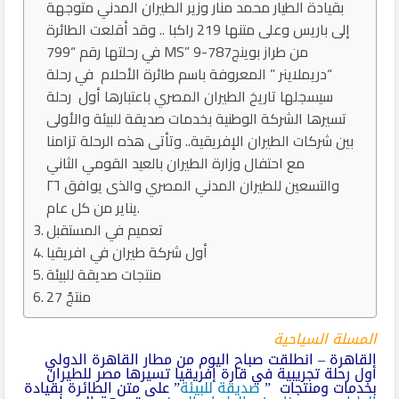
بقيادة الطيار محمد منار وزير الطيران المدني متوجهة
إلى باريس وعلى متنها 219 راكبا .. وقد أقلعت الطائرة
في رحلتها رقم “799 MS” من طراز بوينج787-9
“دريملاينر ” المعروفة باسم طائرة الأحلام في رحلة
سيسجلها تاريخ الطيران المصري باعتبارها أول رحلة
تسيرها الشركة الوطنية بخدمات صديقة للبيئة والأولى
بين شركات الطيران الإفريقية.. وتأتى هذه الرحلة تزامنا
مع احتفال وزارة الطيران بالعيد القومي الثاني
والتسعين للطيران المدني المصري والذى يوافق ٢٦
يناير من كل عام.
تعميم في المستقبل
أول شركة طيران في افريقيا
منتجات صديقة للبيئة
27 منتجً
المسلة السياحية
القاهرة – انطلقت صباح اليوم من مطار القاهرة الدولي
أول رحلة تجريبية في قارة إفريقيا تسيرها مصر للطيران
بخدمات ومنتجات ”
صديقة للبيئة
” على متن الطائرة بقيادة