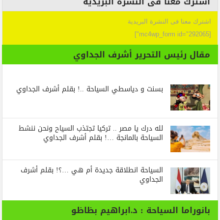
اشترك معنا فى النشرة البريدية
اشترك معنا فى النشرة البريدية
[mc4wp_form id="292065"]
مقال رئيس التحرير أشرف الجداوي
بسنت و دياسطي السياحة ..! بقلم أشرف الجداوي
لله درك يا مصر .. تركيا تجتذب السياح ونحن ننشط
السياحة بالمانجة …! بقلم أشرف الجداوي
السياحة انطلاقة جديدة أم هي …؟! بقلم أشرف
الجداوي
بانوراما السياحة : د.ابراهيم بظاظو