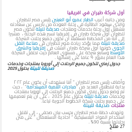
أول شركة طيران في افريقيا
ومن جانبه أعرب
الطيار عمرو أبو العينين
رئيس مصر للطيران
والذى سيقود الطائرة في رحلة العودة من باريس عن سعادته
بتشغيل أول رحلة بخدمات ومنتجات
صديقة للبيئة
لتكون مصر
للطيران أول شركة طيران في افريقيا تسير هذه الرحلة ، مشيرا
إلى أنه من المخطط مستقبلا أن تكون جميع رحلات الشركة
صديقة للبيئة
مما يؤكد ريادة مصر للطيران في
صناعة النقل
الجوي
كونها أول شركة طيران أنشئت في
إفريقيا والشرق
الأوسط
وسابع شركة علي مستوي العالم حيث تحتفل الشركة
هذا العام بمرور ٩٠ عاما على إنشائها .
جدول زمني لتكون جميع الرحلات إلي أوروبا بمنتجات وخدمات
صديقة للبيئة
بحلول 2025
وأضاف رئيس مصر للطيران ” أننا نستهدف أن يكون عام ٢٠٢٢
بداية لانطلاق العديد من “
مبادرات التنمية المستدامة
” ، حيث
تم وضع جدول زمني لتكون جميع الرحلات إلي أوروبا بمنتجات
وخدمات
صديقة للبيئة
بحلول عام 2025 ، على أن يتم تعميمها
على جميع رحلات شبكة الخطوط الجوية تباعا.
منتجات
صديقة للبيئة
وتهدف خطة مصر للطيران بحسب بيان صحفي ، إلى تقليل
استخدام المواد البلاستيكية ” أحادية الاستعمال ” على متن
رحلاتها بنسبة 90% .
27 منتجً