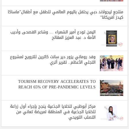
منتجع ليجولاند دبي يحتفل باليوم العالمي للطفل مع أطفال”ماساكا
كيدز أفريكانا”
اليمن تودع أمير الشعراء … وشاعر الفصحى وأديب
الأمة د. عبد العزيز المقالح
وفد روماني يزور دير سانت كاترين للترويج لمشروع
التجلي الأعظم.. تقرير أثري
TOURISM RECOVERY ACCELERATES TO
REACH 65% OF PRE-PANDEMIC LEVELS
مركز أبوظبي للخلايا الجذعية ينجح بإجراء أول زراعة
للخلايا الجذعية في المنطقة لمريضة تعاني من
التصلب اللويحي