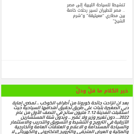
تنشيطا للسياحة الليبية إلى مصر
.. مصر للطيران تسير رحلات خاصة
بين مطاري “معيتيقة” و”شرم
الشيخ”
خير الكلام ما قلَّ ودلَّ
بعد ان انزاحت جائحة كورونا من أطراف الكوكب .. تمضي إمارة
دبي الصغيرة بثبات على طريق تحقيق أهدافها السياحية حيث
استقبلت المدينة 7.12 مليون سائح في النصف الأول من عام
2022… دون تغيير وزير ولا غفير .. وبدون شلة المستشارين
الأزرقية في الترويج و التنشيط و التسويق والتدريب والاستثمار
والسياحة المستدامة و الاعلام و العلاقات العامة والخارجية
والمالية و العرض المتحفي والترويج الالكتروني والكهربائي لا