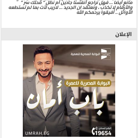
مانع أيضا … فهل نراجع أنفسنا جادين أم نظل ” محلك سر ”
والأرقام لا تكذب ، ونعتقد ان الجديد … لاريب لآت بما لم تستطعه
الأوائل .. أفيقوا يرحمكم الله
الإعلان