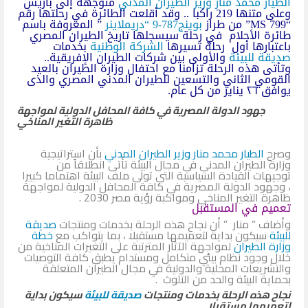
الطيار محمد منار وزير الطيران المدني
متوجهة إلى باريس
وعلى متنها 219 راكبا .. وقد أقلعت الطائرة في رحلتها رقم
“799 MS” من طراز
بوينج787-9 “دريملاينر
” المعروفة باسم
طائرة الأحلام في رحلة سيسجلها تاريخ الطيران المصري
باعتبارها أول رحلة تسيرها
الشركة الوطنية
بخدمات
صديقة للبيئة
والأولى بين شركات الطيران الإفريقية..
وتأتى هذه الرحلة تزامنا مع احتفال وزارة الطيران بالعيد
القومي الثاني والتسعين للطيران المدني المصري والذى
يوافق ٢٦ يناير من كل عام.
جهود الدولة المصرية في كافة المحافل الدولية لمواجهة
ظاهرة التغير المناخي
وصرح
الطيار محمد منار وزير الطيران المدني
بأن استراتيجية
وزارة الطيران المدني في مجال البيئة تأتى انطلاقاً من
توجيهات القيادة السياسية التي تولى ملف البيئة اهتماما كبيرا
، وجهود الدولة المصرية في كافة المحافل الدولية لمواجهة
ظاهرة التغير المناخي ومواكبة رؤية مصر 2030 .
تعميم في المستقبل
وأضاف ” منار ” أن نجاح هذه الرحلة بخدمات ومنتجات
صديقة
للبيئة
سيكون بداية لتعميمها مستقبلا ، بما يتواكب مع
خطة
وزارة الطيران
لمواجهة الآثار المترتبة على التغيرات المناخية من
خلال وجود نظام بيئي متكامل ومستدام يطبق كافة التوصيات
والتشريعات المحلية والدولية في مجال الطيران المتعلقة
بحماية البيئة والحد من التلوث .
نجاح هذه الرحلة بخدمات ومنتجات
صديقة للبيئة
سيكون بداية
لتعميمها مستقبلا