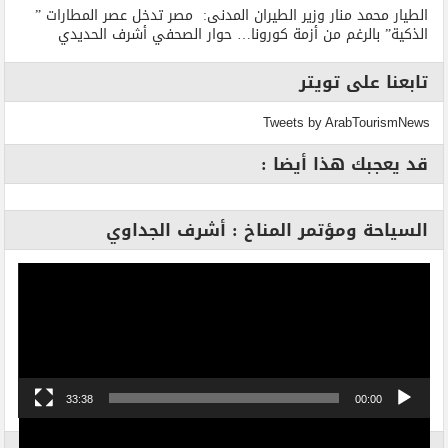
الطيار محمد منار وزير الطيران المدنى: مصر تدخل عصر المطارات ”
الذكية” بالرغم من أزمة كورونا… حوار الصحفي أشرف الحديدي
تابعنا على تويتر
Tweets by ArabTourismNews
قد يعجبك هذا أيضا :
السياحة ومؤتمر المناخ : أشرف الجداوي
مشغل
الفيديو
33:38
00:00