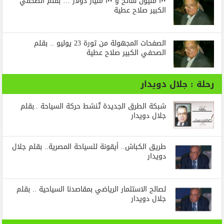
١٠٠ مليون سائح و ١٠٠ مليار دولار … بقلم الصحفي
الكبير صلاح عطية
الصفحات المجهولة من ثورة 23 يوليو .. بقلم
الصحفي الكبير صلاح عطية
رحلة : جلال دويدار
شبكة الطرق الجديدة تُنشط حركة السياحة ..بقلم
جلال دويدار
طريق الكباش.. أيقونة للسياحة المصرية.. بقلم جلال
دويدار
لصالح الاستثمار الرياضي بمقاصدنا السياحية .. بقلم
جلال دويدار