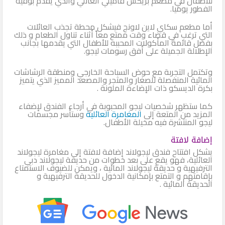
للأطفال في مطعم بريكس فاميلي العائلي والذي يقدم بوفيه
الفطور يوميا.
أما مطعم سكاي لاين لاونج فيشكل محطة تجذب العائلات
التي ترغب في قضاء وقت ممتع معاً أثناء تناول الطعام و ذلك
بفضل قائمة المأكولات المحببه للأطفال التي يقدمها بجانب
الإطلالة الجميلة على أفق رسومات ليجو.
وتكتمل التجربة مع حوض السباحة الخارجي ومنطقة الرشاشات
المائية المنفصلة للصغار والمتجر والمصعد المميز الذي يتميز
بكرة الديسكو ذات الإضاءة الملونة .
كما ستظهر شخصيات ليجو المحبوبة في أرجاء الفندق لإضفاء
المزيد من المتعة إلى
المغامرة العائلية
وستأسر مجسمات
ليجو المنتشرة فيه مخيلة الأطفال.
إضافة لافتة
يشكل افتتاح فندق ليجولاند إضافة لافتة إلى مغامرة ليجولاند
العائلية، فهو يقع على بعد خطوات من حديقة ليجولاند دبي
الترفيهية و حديقة ليجولاند المائية ، ويمكن للضيوف الاستمتاع
بإقامتهم و التمتع بإمكانية الدخول للحديقة الترفيهية و
الحديقة المائية .