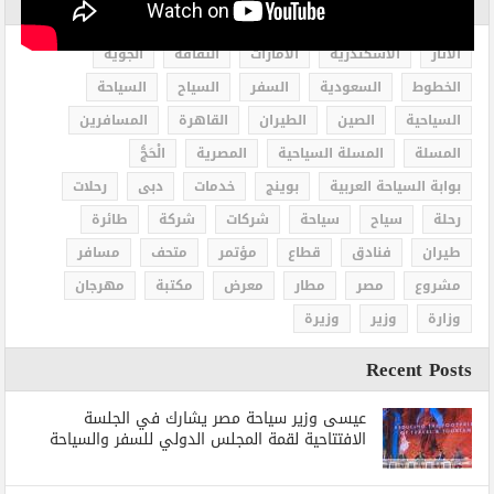
الاكثر بحثاً
الاثار
الاسكندرية
الامارات
الثقافة
الجوية
الخطوط
السعودية
السفر
السياح
السياحة
السياحية
الصين
الطيران
القاهرة
المسافرين
المسلة
المسلة السياحية
المصرية
الْحَجُّ
بوابة السياحة العربية
بوينج
خدمات
دبى
رحلات
رحلة
سياح
سياحة
شركات
شركة
طائرة
طيران
فنادق
قطاع
مؤتمر
متحف
مسافر
مشروع
مصر
مطار
معرض
مكتبة
مهرجان
وزارة
وزير
وزيرة
Recent Posts
عيسى وزير سياحة مصر يشارك في الجلسة
الافتتاحية لقمة المجلس الدولي للسفر والسياحة