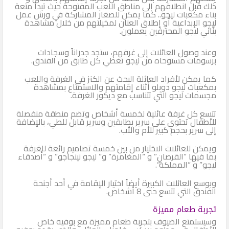
ذلك قبل انطلاقهم إلى مناطق اللعب المفتوحة حيث تبدأ متعة
بناء مكعبات ليجو.. كما يمكن للصغار المشاركة في ورش عمل
ليجو الإبداعية أو إطلاق العنان لمخيلتهم من خلال مشاهدة
بنّائي ليجو المحترفين يعملون.
وعند وصول العائلات إلى غرفهم، ستجد جدراناً وسجادات
برسومات مستوحاه من ليجو تغطي كل طابق من الفندق.
كما يمكن لأفراد العائلة البحث عن الكنز في الغرفة واللعب
بمكعبات ليجو دوبلو أثناء إقامتهم والاستمتاع بمشاهدة
مجسمات ليجو التي تتناسب مع ديكور الغرفة.
تتسع كل غرفة عائلية لخمسة أشخاص وتضم منطقة منفصلة
للأطفال تحتوي على سرير بطابقين وسرير قابل للطي، بالإضافة
إلى سرير بحجم كبير للأم والأب.
ويمكن للعائلات الاختيار من بين خمسة تصاميم رائعة للغرفة
بما فيها “القرصان” و “المغامرة” و” ليجو نينجاجو” و “أصدقاء
ليجو” و “المملكة”.
وبوسع العائلات الكبيرة أيضاً اختيار الإقامة في أحد أجنحة
الفندق التي تتسع حتى 8 أشخاص.
تجربة طعام مميزة
وسيستمتع الضيوف بتجربة طعام مميزة مع بوفيه خاص