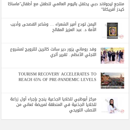
منتجع ليجولاند دبي يحتفل باليوم العالمي للطفل مع أطفال”ماساكا
كيدز أفريكانا”
اليمن تودع أمير الشعراء … وشاعر الفصحى وأديب
الأمة د. عبد العزيز المقالح
وفد روماني يزور دير سانت كاترين للترويج لمشروع
التجلي الأعظم.. تقرير أثري
TOURISM RECOVERY ACCELERATES TO
REACH 65% OF PRE-PANDEMIC LEVELS
مركز أبوظبي للخلايا الجذعية ينجح بإجراء أول زراعة
للخلايا الجذعية في المنطقة لمريضة تعاني من
التصلب اللويحي