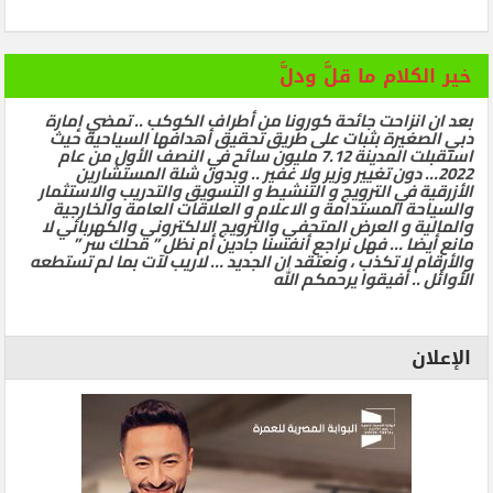
خير الكلام ما قلَّ ودلَّ
بعد ان انزاحت جائحة كورونا من أطراف الكوكب .. تمضي إمارة
دبي الصغيرة بثبات على طريق تحقيق أهدافها السياحية حيث
استقبلت المدينة 7.12 مليون سائح في النصف الأول من عام
2022… دون تغيير وزير ولا غفير .. وبدون شلة المستشارين
الأزرقية في الترويج و التنشيط و التسويق والتدريب والاستثمار
والسياحة المستدامة و الاعلام و العلاقات العامة والخارجية
والمالية و العرض المتحفي والترويج الالكتروني والكهربائي لا
مانع أيضا … فهل نراجع أنفسنا جادين أم نظل ” محلك سر ”
والأرقام لا تكذب ، ونعتقد ان الجديد … لاريب لآت بما لم تستطعه
الأوائل .. أفيقوا يرحمكم الله
الإعلان