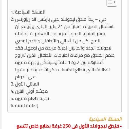
المسلة السياحية
دبي – يبدأ فندق ليجولاند بدبي باركس آند ريزورتس
باستقبال الضيوف اعتباراً من 21 يناير الجاري ويُتوقع أن
يوفر الفندق الجديد المزيد من المغامرات الحافلة
بالمرح لكل من الأهالي والأطفال ويقدم لمحبي
ليجولاند الجدد والحاليين تجربة فريدة من نوعها.. فقد
صمم الفندق مع مراعاة احتياجات الأطفال الذين تتراوح
أعمارهم بين 2 و12 عاماً وسيشكّل وجهة مميزة
للعائلات التي تتطلع لاكتساب ذكريات جديدة ترافقها
على الدوام.
العائلي الأول
مجسّم أولي التنين
تجربة طعام مميزة
إضافة لافتة
المسلة السياحية
• فندق ليجولاند الأول في 250 غرفة بطابع خاص تتسع