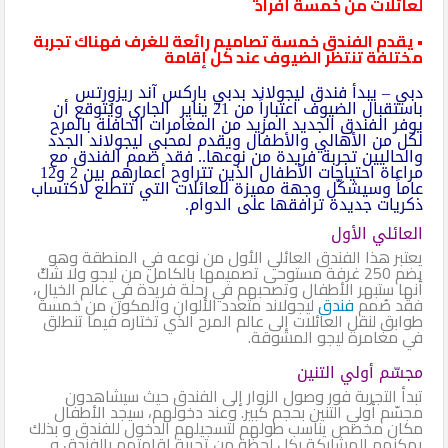
لعائلات من خمسة أفراد
• يقدم الفندق خمسة تصاميم رائعة للغرف فهناك تجربة
مختلفة تنتظر الضيوف عند كل إقامة
دبي – يبدأ فندق ليجولاند بدبي باركس آند ريزورتس
باستقبال الضيوف اعتباراً من 21 يناير الجاري ويُتوقع أن
يوفر الفندق الجديد المزيد من المغامرات الحافلة بالمرح
لكل من الأهالي والأطفال ويقدم لمحبي ليجولاند الجدد
والحاليين تجربة فريدة من نوعها.. فقد صمم الفندق مع
مراعاة احتياجات الأطفال الذين تتراوح أعمارهم بين 2 و12
عاماً وسيشكّل وجهة مميزة للعائلات التي تتطلع لاكتساب
ذكريات جديدة ترافقها على الدوام.
العائلي الأول
يعتبر هذا الفندق العائلي الأول من نوعه في المنطقة وهو
يضم 250 غرفة مستوحى تصميمها بالكامل من ليجو ولا شكّ
أنها ستبهر الأطفال وتصحبهم في رحلة فريدة في عالم الخيال،
فقد صُمم
فندق
ليجولاند متعدد الألوان والمكون من خمسة
طوابق لنقل العائلات إلى عالم المرح الذي تختاره فيما تنطلق
في مغامرة ليجو المشوقة.
مجسّم أولي التنين
تبدأ التجربة فور وصول الزوار إلى الفندق حيث سيشاهدون
مجسّم أولي التنين بحجم كبير. وعند دخولهم، سيجد الأطفال
مكان مخصص يناسب طولهم لتسجيلهم الدخول للفندق و بذلك
يمكنهم المشاركة بكل لحظة من تجربة إقامتهم بالفندق و