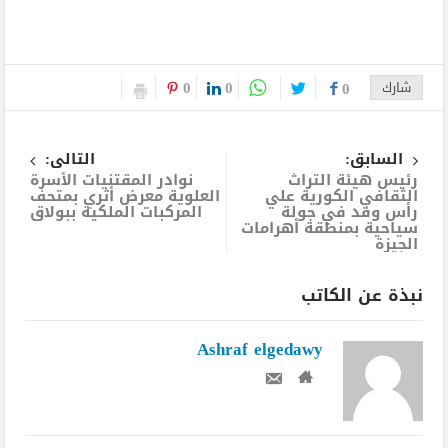
0
0
شارك
0
السابق:
التالى:
رئيس هيئة التراث
نوادر المقتنيات الأسرة
الثقافي الكورية علي
العلوية معرض أثري بمتحف
رأس وفد في جولة
المركبات الملكية ببولاق
سياحية بمنطقة أهرامات
الجيزة
نبذة عن الكاتب
Ashraf elgedawy