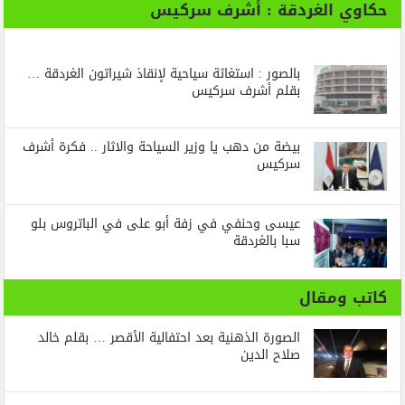
حكاوي الغردقة : أشرف سركيس
بالصور : استغاثة سياحية لإنقاذ شيراتون الغردقة …
بقلم أشرف سركيس
بيضة من دهب يا وزير السياحة والاثار .. فكرة أشرف
سركيس
عيسى وحنفي في زفة أبو على في الباتروس بلو
سبا بالغردقة
كاتب ومقال
الصورة الذهنية بعد احتفالية الأقصر … بقلم خالد
صلاح الدين