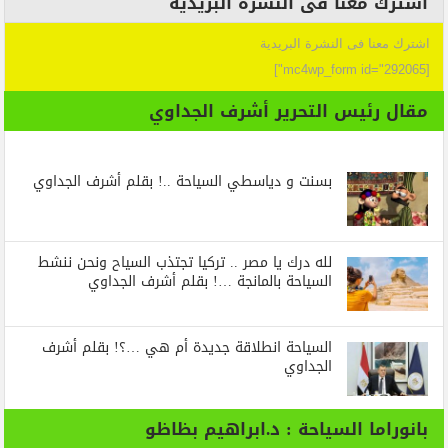
اشترك معنا فى النشرة البريدية
اشترك معنا فى النشرة البريدية
[mc4wp_form id="292065"]
مقال رئيس التحرير أشرف الجداوي
بسنت و دياسطي السياحة ..! بقلم أشرف الجداوي
لله درك يا مصر .. تركيا تجتذب السياح ونحن ننشط
السياحة بالمانجة …! بقلم أشرف الجداوي
السياحة انطلاقة جديدة أم هي …؟! بقلم أشرف
الجداوي
بانوراما السياحة : د.ابراهيم بظاظو