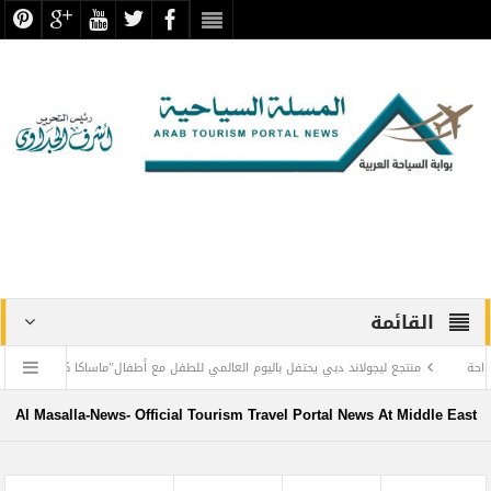
القائمة
منتجع ليجولاند دبي يحتفل باليوم العالمي للطفل مع أطفال”ماساكا كيدز أفريكانا”
اليمن
د الرحيم ريحان
طيران الإمارات تسيّر رحلتين مباشرتين يومياً إلى كولومبو أول ديسمبر
Al Masalla-News- Official Tourism Travel Portal News At Middle East