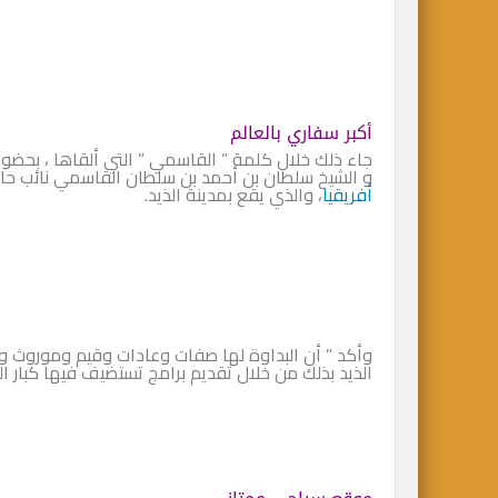
أكبر سفاري بالعالم
جاء ذلك خلال كلمة ” القاسمي ” التي ألقاها ، بحضور
و الشيخ سلطان بن أحمد بن سلطان القاسمي نائب حاكم
أفريقيا
، والذي يقع بمدينة الذيد.
وأكد ” أن البداوة لها صفات وعادات وقيم وموروث 
الذيد بذلك من خلال تقديم برامج تستضيف فيها كبار ا