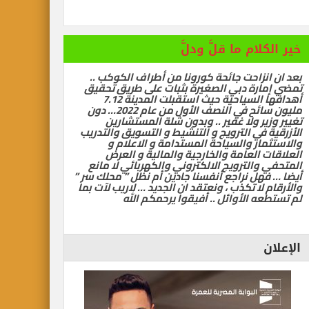
رات تسيّر رحلتين مباشرتين يومياً إلى كولومبو أول ديسمبر
خير الكلام ما قلَّ ودلَّ
 سياحية لإنقاذ شيراتون الغردقة … بقلم أشرف سركيس
بعد ان انزاحت جائحة كورونا من أطراف الكوكب ..
تمضي إمارة دبي الصغيرة بثبات على طريق تحقيق
أهدافها السياحية حيث استقبلت المدينة 7.12
مليون سائح في النصف الأول من عام 2022… دون
تغيير وزير ولا غفير .. وبدون شلة المستشارين
الأزرقية في الترويج و التنشيط و التسويق والتدريب
والاستثمار والسياحة المستدامة و الاعلام و
العلاقات العامة والخارجية والمالية و العرض
المتحفي والترويج الالكتروني والكهربائي لا مانع
أيضا … فهل نراجع أنفسنا جادين أم نظل ” محلك سر ”
والأرقام لا تكذب ، ونعتقد ان الجديد … لاريب لآت بما
لم تستطعه الأوائل .. أفيقوا يرحمكم الله
الإعلان