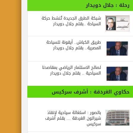
رحلة : جلال دويدار
شبكة الطرق الجديدة تُنشط حركة
السياحة ..بقلم جلال دويدار
طريق الكباش.. أيقونة للسياحة
المصرية.. بقلم جلال دويدار
لصالح الاستثمار الرياضي بمقاصدنا
السياحية .. بقلم جلال دويدار
حكاوي الغردقة : أشرف سركيس
بالصور : استغاثة سياحية لإنقاذ
شيراتون الغردقة … بقلم أشرف
سركيس