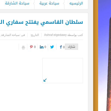
مطارات دبي تتوقع زيادة استثنائية في أعداد المس
الرئيسيه
سياحة عربية
سياحة الشارقة
كأس العالم وحتى لا تضيع الحقوق..انتبهو
سلطان القاسمي يفتتح سفاري الشا
المواقع الأثرية والمتاحف المصرية تشهد إ
بحضور دبلوماسيين عرب.. أمين عام مركز ال
كتب بواسطة
Ashraf elgedawy
التاريخ:
فى :
سياحة الشارقة
,
0
0
شارك
0