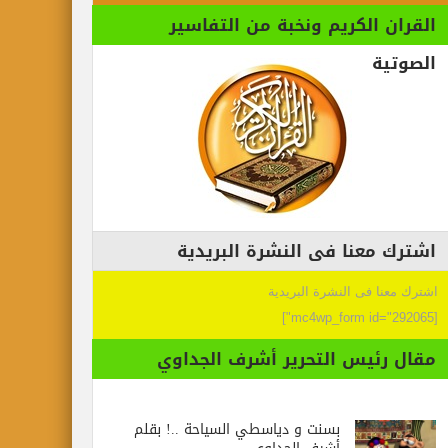
القران الكريم ونخبة من التفاسير
الصوتية
اشترك معنا فى النشرة البريدية
اشترك معنا فى النشرة البريدية
[mc4wp_form id="292065"]
مقال رئيس التحرير أشرف الجداوي
بسنت و دياسطي السياحة ..! بقلم