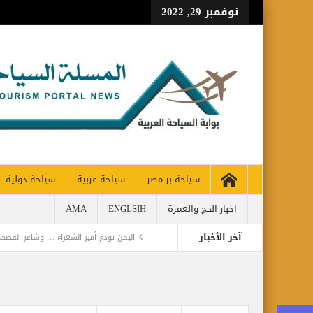
نوفمبر 29, 2022
سياحة بر مصر
سياحة عربية
سياحة دولية
اخبار الحج والعمرة
ENGLSIH
AMA
آخر الأخبار
اليمن تودع أمير الشعراء … وشاعر الفصحى 
CH 65% OF PRE-PANDEMIC LEVELS
مركز أبوظبي للخلايا الجذعية ينجح بإجراء