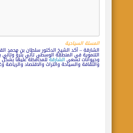
المسلة السياحية
الشارقة – أكد الشيخ الدكتور سلطان بن محمد ال
التنموية في المنطقة الوسطى تأتي بتروٍّ وتأني 
وحيوانات تسعى
الشارقة
للمحافظة عليها بشكل مت
والثقافة والسياحة والتراث والاقتصاد والرياضة وغ