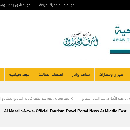
حجز غرف فندقية رخيصة
حجز فنادق بدون وس
طيران ومطارات
ثقافة واثار
اقتصاد-اتصالات
غرف سياحية
وأديب الأمة د. عبد العزيز المقالح
وفد روماني يزور دير سانت كاترين للترويج لمشروع ال
TOURISM RECOVERY ACCELERATES TO REA
Al Masalla-News- Official Tourism Travel Portal News At Middle East
 أول زراعة للخلايا الجذعية في المنطقة لمريضة تعاني من التصلب اللويحي