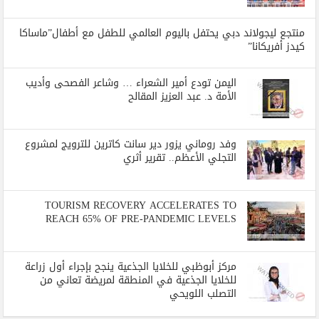
منتجع ليجولاند دبي يحتفل باليوم العالمي للطفل مع أطفال”ماساكا
كيدز أفريكانا”
اليمن تودع أمير الشعراء … وشاعر الفصحى وأديب
الأمة د. عبد العزيز المقالح
وفد روماني يزور دير سانت كاترين للترويج لمشروع
التجلي الأعظم.. تقرير أثري
TOURISM RECOVERY ACCELERATES TO
REACH 65% OF PRE-PANDEMIC LEVELS
مركز أبوظبي للخلايا الجذعية ينجح بإجراء أول زراعة
للخلايا الجذعية في المنطقة لمريضة تعاني من
التصلب اللويحي