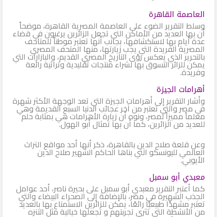
العاصمة القاهرة
وسلط التقرير الضوء على العاصمة المصرية القاهرة، موضحاً
أن بها العديد من الأماكن التي تجعل الزائرين يرغبون في قضاء
عدة أيام بها لاستكشافها، بجانب أنها تعتبر موطناً للمتاحف
المصرية الفريدة التي يجب زيارتها، منها المتحف المصري
بالتحرير الذي يعكس رؤى التاريخ المصري القديم، والبازارات التي
يمكن للزائر التسوق بها لشراء منتجات تقليدية وتراثية رائعة
وفريدة.
أهرامات الجيزة
وأشار التقرير إلى أهرامات الجيزة التي تعد الوجهة الأكثر شهرة
في مصر والتي تعتبر من آخر عجائب الدنيا السبع القديمة وهي
معلماً مميزاً لمصر، ونوه أن زيارة الأهرامات هي بمثابة حلم
للعديد من الزائرين، كما أن بها تمثال أبو الهول.
وعن قلعة صلاح الدين بالقاهرة، ذكر أنها أحد مواقع التراث
العالمي لليونسكو التي بناها الحاكم الشهير صلاح الدين
الأيوبي.
معبدي أبو سمبل
كما أعتبر التقرير معبدي أبو سمبل على بحيرة ناصر، أحد عوامل
الجذب الشهيرة في مصر، بالإضافة إلى الصحراء البيضاء والتي
تعتبر مشهدًا طبيعيًا رائعًا، يمكن للزائرين الاستمتاع بها بالعديد
من الأنشطة التي تثرى تجربتهم و تجعلها خيالية مثل التنزه