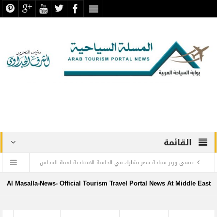
القائمة
عيسى وزير سياحة مصر يشارك في الجلسة الافتتاحية لقمة المجلس
الدولي للسفر والسياحة
Al Masalla-News- Official Tourism Travel Portal News At Middle East
منتجع ليجولاند دبي يحتفل باليوم العالمي للطفل مع أطفال”ماساكا