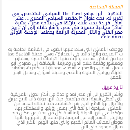
المسلة السياحية
القاهرة – أبرز موقع The Travel السياحي المتخصص، في
تقرير له، تحت عنوان “المقصد السياحي المصري… عشر
أماكن فريدة يجب عليك زيارتها في سياحة مصر”، عشرة
أماكن سياحية متميزة في مصر، وأشار خلاله إلى أن تاريخ
مصر الغني والآثار المصرية الرائعة يجعلها الوجهة الأولى
بصفة عامة.
ووصف الأماكن التي سلط عليها الضوء في القائمة الخاصة به
ب “الفريدة وأنها دائما في الصدارة”، وهي مدينة القاهرة وما
بها من أماكن سياحية وأثرية منها أهرامات الجيزة وسقارة
ودهشور وقلعة صلاح الدين وغيرها، بالإضافة إلى معبدي أبو
سمبل بأسوان، والصحراء البيضاء، ومدينة الإسكندرية، ومعابد
الكرنك ووادي الملوك بالأقصر، ومدينة أسوان، وساحل البحر
الأحمر.
تاريخ عريق
وأشار التقرير الى أن مصر تعد واحدة من أكثر الدول الأفريقية
التي تحظى بنسبة زيارة مرتفعة، حيث أنها دولة ذات تاريخ عريق
ولا يزال بها الكثير الذي يتم اكتشافه، كما تمتلك العديد من
الأماكن السياحية الرائعة التي يمكن رؤيتها والاستمتاع بها،
مؤكداً على أنها الدولة المناسبة لكل من يبحث عن مكان جيد
وتاريخي للسفر إليه في أفريقيا، بالإضافة إلى شهرتها بأنها
موطن لعجائب العالم القديم والتي منها الهرم الأكبر الذي
مازال موجود حتي الان.