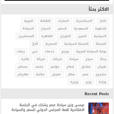
الاكثر بحثاً
الاثار
الاسكندرية
الامارات
الثقافة
الجوية
الخطوط
السعودية
السفر
السياح
السياحة
السياحية
الصين
الطيران
القاهرة
المسافرين
المسلة
المسلة السياحية
المصرية
الْحَجُّ
بوابة السياحة العربية
بوينج
خدمات
دبى
رحلات
رحلة
سياح
سياحة
شركات
شركة
طائرة
طيران
فنادق
قطاع
مؤتمر
متحف
مسافر
مشروع
مصر
مطار
معرض
مكتبة
مهرجان
وزارة
وزير
وزيرة
Recent Posts
عيسى وزير سياحة مصر يشارك في الجلسة
الافتتاحية لقمة المجلس الدولي للسفر والسياحة