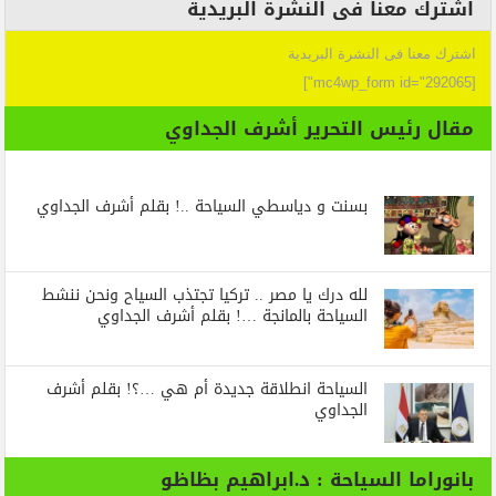
اشترك معنا فى النشرة البريدية
اشترك معنا فى النشرة البريدية
[mc4wp_form id="292065"]
مقال رئيس التحرير أشرف الجداوي
بسنت و دياسطي السياحة ..! بقلم أشرف الجداوي
لله درك يا مصر .. تركيا تجتذب السياح ونحن ننشط
السياحة بالمانجة …! بقلم أشرف الجداوي
السياحة انطلاقة جديدة أم هي …؟! بقلم أشرف
الجداوي
بانوراما السياحة : د.ابراهيم بظاظو