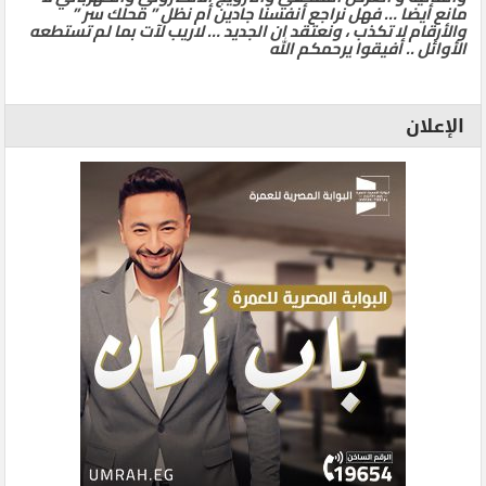
مانع أيضا … فهل نراجع أنفسنا جادين أم نظل ” محلك سر ”
والأرقام لا تكذب ، ونعتقد ان الجديد … لاريب لآت بما لم تستطعه
الأوائل .. أفيقوا يرحمكم الله
الإعلان