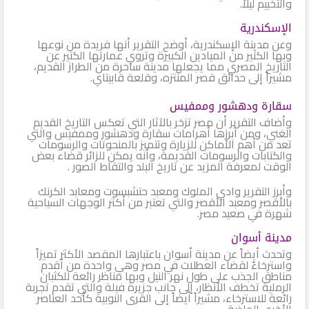
والتخييم ليلاً.
الإسكندرية
وعن مدينة الإسكندرية، أوضح التقرير أنها فريدة من نوعها
وبها الكثير من الميادين الكبيرة وتروي عمارتها الكثير عن
التاريخ المصري مما يجعلها مدينة ساحرة من الطراز القديم،
مشيراً إلى حدائق قصر المنتزه، وقلعة قابيتاي.
سقارة ودهشور وممفيس
وأضاف التقرير أن مصر تزخر بالآثار التي تعكس التاريخ القديم
الغني، ومن أبرزها أهرامات سقارة ودهشور وممفيس والتي
تعد من أهم الأماكن للزيارة وتتميز بالمنحوتات والرسومات
والكتابات والرسومات القديمة، وأنه يمكن للزائر قضاء بعض
الوقت لمعرفة المزيد عن تاريخ البلد والتقاط الصور .
وأبرز التقرير وادي الملوك ومعبد حتشبسوت ومعابد الكرنك
بالأقصر ومعبد الأقصر والتي تعتبر من أكثر الوجهات السياحية
شهرة في صعيد مصر.
مدينة أسوان
وتحدث أيضاً عن مدينة أسوان باعتبارها المقصد الأكثر تميزاً
واسترخاءً لقضاء العطلات في مصر وهي واحدة من أقدم
مناطق الجذب على طول نهر النيل وبها مناظر رائعة للكثبان
الرملية تخطف الأنظار، إلى جانب جزيرة فيلة والتي تقدم تجربة
رائعة للاسترخاء، مشيراً أيضاً إلى القرى النوبية كأحد العناصر
الأخرى الجاذبة.