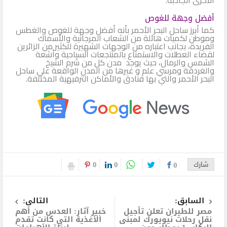
أفضل وجهة للغوص
كما أبرز ساحل البحر الأحمر بأنه أفضل وجهة للغوص والغطس
وموطن لكميات هائلة من الشعاب المرجانية والأسماك
الفريدة، بجانب اعتباره من الوجهات الشهيرة للكثير من الزائرين
لقضاء العطلات والاستمتاع بالمنتجعات السياحية وأشعة
الشمس والرمال، حيث يوجد مدن كل من شرم الشيخ
والغردقة ومرسي علم و غيرها من المدن الواقعة علي ساحل
البحر الأحمر والتي بها فنادق والأماكن الترفيهية المختلفة.
0
0
شارك
0
السابق:
التالى:
مصر للطيران تعلن تأجيل
خبير آثار: العدس من أهم
نقل رحلات نيويورك لمبنى
الأغذية التي كانت تقدم