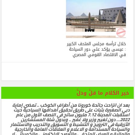
خلال ترأسه مجلس المتحف الكبير
: عيسى يؤكد علي دور السياحة
في الاقتصاد القومي المصري
خير الكلام ما قلَّ ودلَّ
بعد ان انزاحت جائحة كورونا من أطراف الكوكب .. تمضي إمارة
دبي الصغيرة بثبات على طريق تحقيق أهدافها السياحية حيث
استقبلت المدينة 7.12 مليون سائح في النصف الأول من عام
2022… دون تغيير وزير ولا غفير .. وبدون شلة المستشارين
الأزرقية في الترويج و التنشيط و التسويق والتدريب والاستثمار
والسياحة المستدامة و الاعلام و العلاقات العامة والخارجية
والمالية و العرض المتحفي والترويج الالكتروني والكهربائي لا