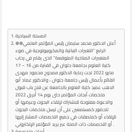
المسلة السياحية
⊗⊗أعلن الدكتور محمد سليمان رئيس المؤتمر العلمي
الرابع “التغيرات النباتية والمكروبيولوجية في ضوء
المتغيرات المناخية المتوقعة” الذى يقام في رحاب
كلية العلوم بجامعة حلوان في الفترة من 16 – 17
مايو 2022 تحت رعاية الدكتور ممدوح محمود مهدى
القائم بأعمال رئيس جامعة حلوان ، والدكتور عماد أبو
الدهب عميد كلية العلوم بالجامعة عن فتح باب قبول
ملخصات أبحاث المؤتمر حتى يوم 14 أبريل 2022
والدعوة مفتوحة للاشتراك لإلقاء البحوث وعرضها أو
للحضور كمستمعين على أن ترسل ملخصات البحوث
‏للإلقاء أو كملصقات في جميع التخصصات ‏المشار إليها
أو التخصصات ذات الصلة عبر بريد المؤتمر الإلكتروني .
أبحاث متخصصة