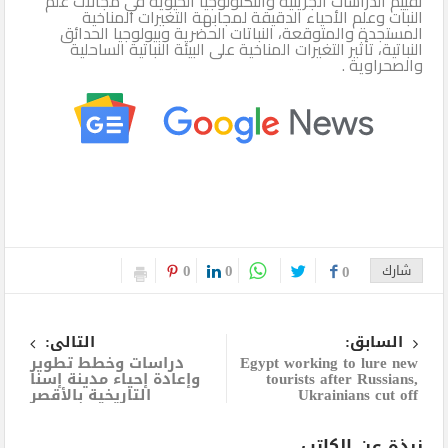
تقييم الدراسات الجزيئية والتكنولوجيا الحيوية في مجالات علم
النبات وعلم الأحياء الدقيقة لمجابهة التغيرات المناخية
المستجدة والمتوقعة، النباتات الحضرية وبيولوجيا الحدائق
النباتية، تأثير التغيرات المناخية على البيئة النباتية الساحلية
والصحراوية .
0
0
شارك
0
السابق:
التالى:
Egypt working to lure new
دراسات وخطط تطوير
tourists after Russians,
وإعادة إحياء مدينة إسنا
Ukrainians cut off
التاريخية بالأقصر
نبذة عن الكاتب