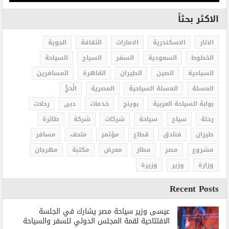
الاكثر بحثاً
الاثار
الاسكندرية
الامارات
الثقافة
الجوية
الخطوط
السعودية
السفر
السياح
السياحة
السياحية
الصين
الطيران
القاهرة
المسافرين
المسلة
المسلة السياحية
المصرية
الْحَجُّ
بوابة السياحة العربية
بوينج
خدمات
دبى
رحلات
رحلة
سياح
سياحة
شركات
شركة
طائرة
طيران
فنادق
قطاع
مؤتمر
متحف
مسافر
مشروع
مصر
مطار
معرض
مكتبة
مهرجان
وزارة
وزير
وزيرة
Recent Posts
عيسى وزير سياحة مصر يشارك في الجلسة
الافتتاحية لقمة المجلس الدولي للسفر والسياحة