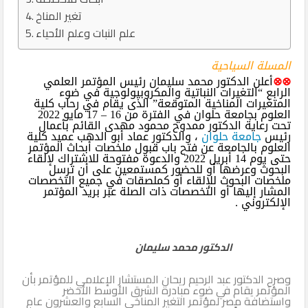
تغير المناخ
علم النبات وعلم الأحياء
المسلة السياحية
⊗⊗
أعلن الدكتور محمد سليمان رئيس المؤتمر العلمي
الرابع “التغيرات النباتية والمكروبيولوجية في ضوء
المتغيرات المناخية المتوقعة” الذى يقام في رحاب كلية
العلوم بجامعة حلوان في الفترة من 16 – 17 مايو 2022
تحت رعاية الدكتور ممدوح محمود مهدى القائم بأعمال
رئيس
جامعة حلوان
، والدكتور عماد أبو الدهب عميد كلية
العلوم بالجامعة عن فتح باب قبول ملخصات أبحاث المؤتمر
حتى يوم 14 أبريل 2022 والدعوة مفتوحة للاشتراك لإلقاء
البحوث وعرضها أو للحضور كمستمعين على أن ترسل
ملخصات البحوث ‏للإلقاء أو كملصقات في جميع التخصصات
‏المشار إليها أو التخصصات ذات الصلة عبر بريد المؤتمر
الإلكتروني .
الدكتور محمد سليمان
وصرح الدكتور عبد الرحيم ريحان المستشار الإعلامي للمؤتمر بأن
المؤتمر يقام في ضوء مبادرة الشرق الأوسط الأخضر
واستضافة مصر لمؤتمر التغير ‏المناخي السابع والعشرون عام