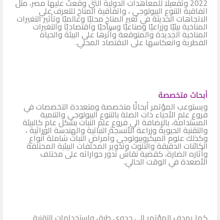
2022 وتفعيلًا للمعاهدات الدولية التي وقعت عليها مصر، مثل
اتفاقية التنوع البيولوجي ، واتفاقية المناخ للتعرف علي
الاتجاهات الحديثة في تغير المناخ محليًا وعالميًا وتأثير التغيرات
المناخية بيئيًا وزراعيًا وصناعيًا وسياحيًا واقتصاديًا والتغيرات
المناخية الجديدة والمتوقعة وأثرها على البيئة والحياة
الفطرية وانعكاسها على الاقتصاد المحلي. ‏
أبحاث متخصصة
ويستوعب المؤتمر أبحاثًا متخصصة ومتعددة التخصصات في
فروع ‏علم الأحياء ذات الصلة بالتنوع ‏البيولوجي والتنمية
المستدامة، بالإضافة الي فروع علم النبات ‏بشكل عام كالبيئة
والتقنية الحيوية ‏وزراعة الأنسجة النباتية والهندسة الوراثية ،
وكذلك علوم ‏الميكروبيولوجي وأمراض النبات شاملة ‏أنواع
الكائنات الدقيقة والتلوث وتدوير ‏المخلفات البيئية المختلفة
وأثاره الضارة، ‏كقضية نقاش تدور حواراته على مختلف
‏الأصعدة في الوقت الحالي.
كما يهدف المؤتمر إلى‏ جدوى طرق واستخدامات التقنية