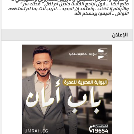
مانع أيضا … فهل نراجع أنفسنا جادين أم نظل ” محلك سر ”
والأرقام لا تكذب ، ونعتقد ان الجديد … لاريب لآت بما لم تستطعه
الأوائل .. أفيقوا يرحمكم الله
الإعلان