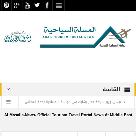
القائمة
عيسى وزير سياحة مصر يشارك في الجلسة الافتتاحية لقمة المجلس
الدولي للسفر والسياحة
Al Masalla-News- Official Tourism Travel Portal News At Middle East
منتجع ليجولاند دبي يحتفل باليوم العالمي للطفل مع أطفال”ماساكا