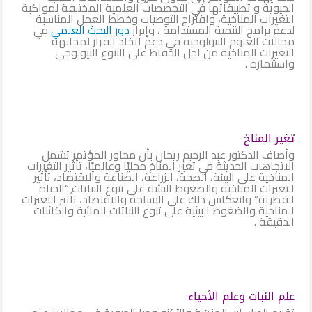
الحيوية و ‏تطبيقاتها في التخصصات ‏العلمية المختلفة لمواكبة
التغيرات ‏المناخية، واقتراح التوصيات وخطط العمل المناسبة
لدعم برامج التنمية المستدامة ، وإبراز
دور البحث العلمي
في
مجالات العلوم البيولوجية في دعم اتخاذ القرار لمجابهة
التغيرات المناخية من اجل الحفاظ علي التنوع البيولوجي
واستثماره .
تغير المناخ
وأضاف الدكتور عبد الرحيم ريحان بأن محاور المؤتمر تشمل
الاتجاهات الحديثة في تغير المناخ محليًا وعالميًا، تأثير التغيرات
المناخية على البيئة، الصحة، الزراعة، الصناعة والاقتصاد، تأثير
التغيرات المناخية والضغوط البيئية على تنوع النباتات “الحياة
الفطرية” وانعكاس ذلك على السياحة والاقتصاد، تأثير التغيرات
المناخية والضغوط البيئية على تنوع النباتات المائية والكائنات
الدقيقة .
علم النبات وعلم الأحياء