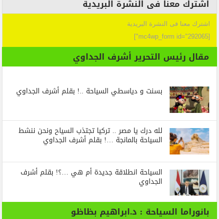
اشترك معنا فى النشرة البريدية
اشترك معنا فى النشرة البريدية
[mc4wp_form id="292065"]
مقال رئيس التحرير أشرف الجداوي
بسنت و دياسطي السياحة ..! بقلم أشرف الجداوي
لله درك يا مصر .. تركيا تجتذب السياح ونحن ننشط
السياحة بالمانجة …! بقلم أشرف الجداوي
السياحة انطلاقة جديدة أم هي …؟! بقلم أشرف
الجداوي
بانوراما السياحة : د.ابراهيم بظاظو