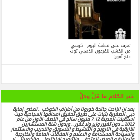
تعرف على قطعة اليوم : كرسي
من الخشب للفرعون الذهبي توت
عنخ آمون
خير الكلام ما قلَّ ودلَّ
بعد ان انزاحت جائحة كورونا من أطراف الكوكب .. تمضي إمارة
دبي الصغيرة بثبات على طريق تحقيق أهدافها السياحية حيث
استقبلت المدينة 7.12 مليون سائح في النصف الأول من عام
2022… دون تغيير وزير ولا غفير .. وبدون شلة المستشارين
الأزرقية في الترويج و التنشيط و التسويق والتدريب والاستثمار
والسياحة المستدامة و الاعلام و العلاقات العامة والخارجية
والمالية و العرض المتحفي والترويج الالكتروني والكهربائي لا