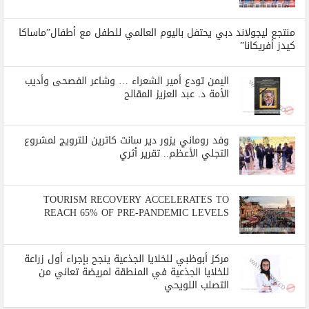
منتجع ليجولاند دبي يحتفل باليوم العالمي للطفل مع أطفال”ماساكا
كيدز أفريكانا”
اليمن تودع أمير الشعراء … وشاعر الفصحى وأديب
الأمة د. عبد العزيز المقالح
وفد روماني يزور دير سانت كاترين للترويج لمشروع
التجلي الأعظم.. تقرير أثري
TOURISM RECOVERY ACCELERATES TO
REACH 65% OF PRE-PANDEMIC LEVELS
مركز أبوظبي للخلايا الجذعية ينجح بإجراء أول زراعة
للخلايا الجذعية في المنطقة لمريضة تعاني من
التصلب اللويحي