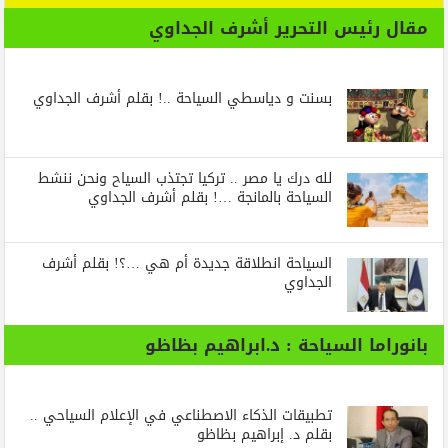
مقال رئيس التحرير أشرف الجداوي
بسنت و دياسطي السياحة ..! بقلم أشرف الجداوي
لله درك يا مصر .. تركيا تجتذب السياح ونحن ننشط
السياحة بالمانجة …! بقلم أشرف الجداوي
السياحة انطلاقة جديدة أم هي …؟! بقلم أشرف
الجداوي
بانوراما السياحة : د.ابراهيم بظاظو
تطبيقات الذكاء الاصطناعي في الإعلام السياحي ..
بقلم د. إبراهيم بظاظو