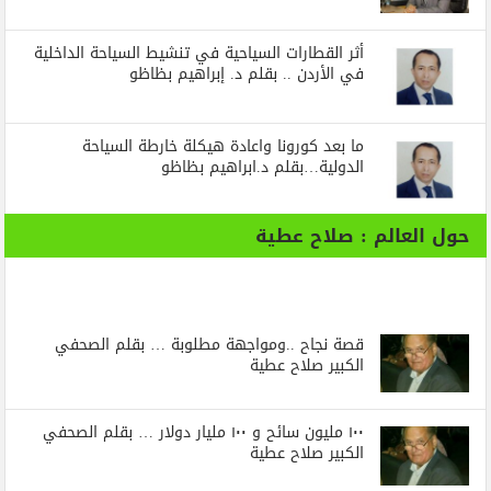
أثر القطارات السياحية في تنشيط السياحة الداخلية
في الأردن .. بقلم د. إبراهيم بظاظو
ما بعد كورونا واعادة هيكلة خارطة السياحة
الدولية…بقلم د.ابراهيم بظاظو
حول العالم : صلاح عطية
قصة نجاح ..ومواجهة مطلوبة … بقلم الصحفي
الكبير صلاح عطية
١٠٠ مليون سائح و ١٠٠ مليار دولار … بقلم الصحفي
الكبير صلاح عطية