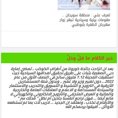
تعرف علي : منطقة سويحان ..
مقومات بيئية وسياحية تبهر زوار
مهرجان الظفرة بأبوظبي
خير الكلام ما قلَّ ودلَّ
بعد ان انزاحت جائحة كورونا من أطراف الكوكب .. تمضي إمارة
دبي الصغيرة بثبات على طريق تحقيق أهدافها السياحية حيث
استقبلت المدينة 7.12 مليون سائح في النصف الأول من عام
2022… دون تغيير وزير ولا غفير .. وبدون شلة المستشارين
الأزرقية في الترويج و التنشيط و التسويق والتدريب والاستثمار
والسياحة المستدامة و الاعلام و العلاقات العامة والخارجية
والمالية و العرض المتحفي والترويج الالكتروني والكهربائي لا
مانع أيضا … فهل نراجع أنفسنا جادين أم نظل ” محلك سر ”
والأرقام لا تكذب ، ونعتقد ان الجديد … لاريب لآت بما لم تستطعه
الأوائل .. أفيقوا يرحمكم الله