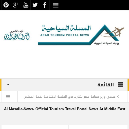
القائمة
عيسى وزير سياحة مصر يشارك في الجلسة الافتتاحية لقمة المجلس
الدولي للسفر والسياحة
Al Masalla-News- Official Tourism Travel Portal News At Middle East
منتجع ليجولاند دبي يحتفل باليوم العالمي للطفل مع أطفال”ماساكا