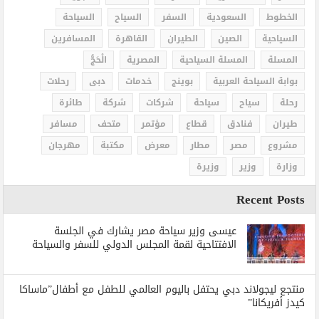
الخطوط
السعودية
السفر
السياح
السياحة
السياحية
الصين
الطيران
القاهرة
المسافرين
المسلة
المسلة السياحية
المصرية
الْحَجُّ
بوابة السياحة العربية
بوينج
خدمات
دبى
رحلات
رحلة
سياح
سياحة
شركات
شركة
طائرة
طيران
فنادق
قطاع
مؤتمر
متحف
مسافر
مشروع
مصر
مطار
معرض
مكتبة
مهرجان
وزارة
وزير
وزيرة
Recent Posts
عيسى وزير سياحة مصر يشارك في الجلسة
الافتتاحية لقمة المجلس الدولي للسفر والسياحة
منتجع ليجولاند دبي يحتفل باليوم العالمي للطفل مع أطفال”ماساكا
كيدز أفريكانا”