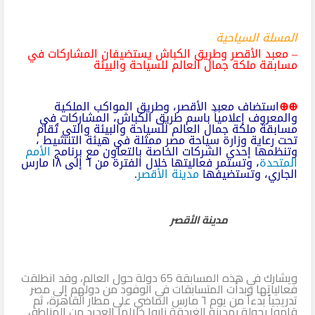
المسلة السياحية
– معبد الأقصر وطريق الكباش يستضيفان المشاركات في
مسابقة ملكة جمال العالم للسياحة والبيئة
⊕⊕
استضاف معبد الأقصر، وطريق المواكب الملكية
والمعروف إعلامياً باسم طريق الكباش، المشاركات في
مسابقة ملكة جمال العالم للسياحة والبيئة والتي تُقام
تحت رعاية وزارة سياحة مصر ممثلة في هيئة التنشيط ،
وتنظمها إحدى الشركات الخاصة بالتعاون مع برنامج
الأمم
المتحدة
، وتستمر فعاليتها خلال الفترة من ٦ إلى ١٨ مارس
الجاري، وتستضيفها
مدينة الأقصر
.
مدينة الأقصر
ويشارك في هذه المسابقة 65 دولة حول العالم، وقد انطلقت
فعالياتها وبدأت المتسابقات في الوفود من دولهم إلى مصر
تدريجياً بدءاً من يوم ٦ مارس الماضي على مطار القاهرة، ثم
قاموا بجولة بمدينة الغردقة زاروا خلالها العديد من المناطق