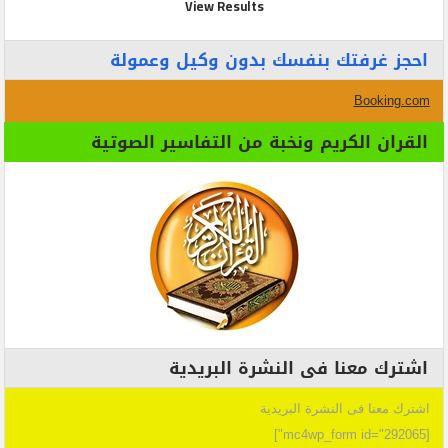
View Results
احجز غرفتك بنفسك بدون وكيل وعمولة
Booking.com
القران الكريم ونخبة من التفاسير الصوتية
اشترك معنا فى النشرة البريدية
اشترك معنا فى النشرة البريدية
[mc4wp_form id="292065"]