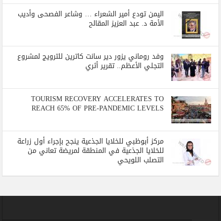
اليمن تودع أمير الشعراء … وشاعر الفصحى وأديب
الأمة د. عبد العزيز المقالح
وفد روماني يزور دير سانت كاترين للترويج لمشروع
التجلي الأعظم.. تقرير أثري
TOURISM RECOVERY ACCELERATES TO
REACH 65% OF PRE-PANDEMIC LEVELS
مركز أبوظبي للخلايا الجذعية ينجح بإجراء أول زراعة
للخلايا الجذعية في المنطقة لمريضة تعاني من
التصلب اللويحي