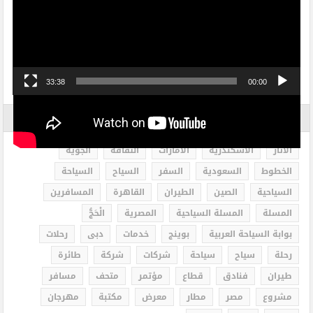
الفيديو
33:38
00:00
الاكثر بحثاً
الاثار
الاسكندرية
الامارات
الثقافة
الجوية
الخطوط
السعودية
السفر
السياح
السياحة
السياحية
الصين
الطيران
القاهرة
المسافرين
المسلة
المسلة السياحية
المصرية
الْحَجُّ
بوابة السياحة العربية
بوينج
خدمات
دبى
رحلات
رحلة
سياح
سياحة
شركات
شركة
طائرة
طيران
فنادق
قطاع
مؤتمر
متحف
مسافر
مشروع
مصر
مطار
معرض
مكتبة
مهرجان