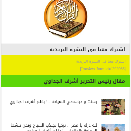
اشترك معنا فى النشرة البريدية
اشترك معنا فى النشرة البريدية
[mc4wp_form id="292065"]
مقال رئيس التحرير أشرف الجداوي
بسنت و دياسطي السياحة ..! بقلم أشرف الجداوي
لله درك يا مصر .. تركيا تجتذب السياح ونحن ننشط
السياحة بالمانجة …! بقلم أشرف الجداوي