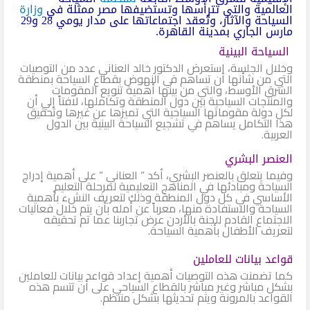
العالمية والتي تترأسها وتستضيفها مصر ممثلة في
وزارة
السياحة والآثار، وتُعقد اجتماعاتها على مدار يومي 28 و29
مارس الجاري بمدينة القاهرة.
السياحة البينية
وخلال الجلسة، استعرض الدكتور خالد العناني عدد من التوصيات
التي من شأنها أن تساهم في النهوض بقطاع السياحة بمنطقة
الشرق الأوسط، والتي من بينها أهمية تنويع المقومات
والمنتجات السياحية بين دول المنطقة وتكاملها، لافتاً إلي أن
لكل دولة مقوماتها السياحية التي تميزها عن غيرها وتحقيق
هذا التكامل يساهم في تشجيع السياحة البينية بين الدول
العربية.
العنصر البشري
وفيما يتعلق بالعنصر البشري، أكد ” العناني ” على أهمية إدراج
السياحة ومبادئها في المناهج التعليمية لمرحلة التعليم
الأساسي في كل دول المنطقة وذلك لتعريف النشء بأهمية
السياحة والاستفادة منها، معرباً عن أمله بأن يتم خلال فعاليات
الاجتماع القادم للجنة بالأردن عرض تجاربنا عما تم تحقيقه
لتعريف الأطفال بأهمية السياحة.
قواعد بيانات للعاملين
كما تضمنت هذه التوصيات أهمية إعداد قواعد بيانات للعاملين
بشكل مباشر وغير مباشر بالقطاع السياحي على أن تتسم هذه
القواعد بالمرونة ويتم تحديثها بشكل منتظم.