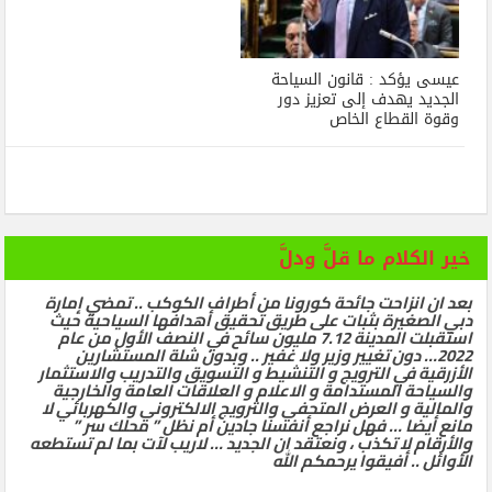
عيسى يؤكد : قانون السياحة
الجديد يهدف إلى تعزيز دور
وقوة القطاع الخاص
خير الكلام ما قلَّ ودلَّ
بعد ان انزاحت جائحة كورونا من أطراف الكوكب .. تمضي إمارة
دبي الصغيرة بثبات على طريق تحقيق أهدافها السياحية حيث
استقبلت المدينة 7.12 مليون سائح في النصف الأول من عام
2022… دون تغيير وزير ولا غفير .. وبدون شلة المستشارين
الأزرقية في الترويج و التنشيط و التسويق والتدريب والاستثمار
والسياحة المستدامة و الاعلام و العلاقات العامة والخارجية
والمالية و العرض المتحفي والترويج الالكتروني والكهربائي لا
مانع أيضا … فهل نراجع أنفسنا جادين أم نظل ” محلك سر ”
والأرقام لا تكذب ، ونعتقد ان الجديد … لاريب لآت بما لم تستطعه
الأوائل .. أفيقوا يرحمكم الله