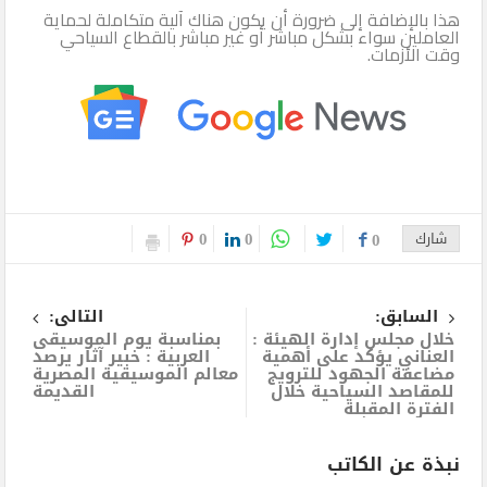
هذا بالإضافة إلى ضرورة أن يكون هناك آلية متكاملة لحماية
العاملين سواء بشكل مباشر أو غير مباشر بالقطاع السياحي
وقت الأزمات.
0
0
شارك
0
السابق:
التالى:
خلال مجلس إدارة الهيئة :
بمناسبة يوم الموسيقى
العناني يؤكد على أهمية
العربية : خبير آثار يرصد
مضاعفة الجهود للترويج
معالم الموسيقية المصرية
للمقاصد السياحية خلال
القديمة
الفترة المقبلة
نبذة عن الكاتب