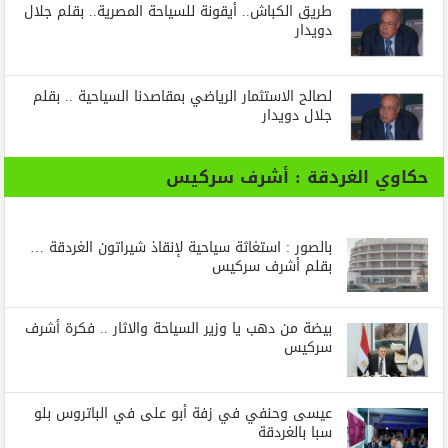
طريق الكباش.. أيقونة للسياحة المصرية.. بقلم جلال
دويدار
لصالح الاستثمار الرياضي بمقاصدنا السياحية .. بقلم
جلال دويدار
حكاوي الغردقة : أشرف سركيس
بالصور : استغاثة سياحية لإنقاذ شيراتون الغردقة …
بقلم أشرف سركيس
بيضة من دهب يا وزير السياحة والاثار .. فكرة أشرف
سركيس
عيسى وحنفي في زفة أبو على في الباتروس بلو
سبا بالغردقة