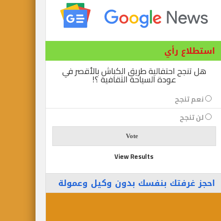
ع رأي
ح احتفالية طريق الكباش بالأقصر في
عودة السياحة الثقافية ؟!
نجح
جح
View Results
رفتك بنفسك بدون وكيل وعمولة