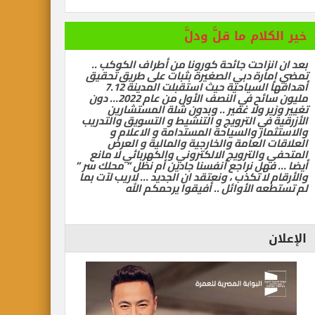
ام ما قلَّ ودلَّ
زاحت جائحة كورونا من أطراف الكوكب ..
رة دبي الصغيرة بثبات على طريق تحقيق
أهدافها السياحية حيث استقبلت المدينة 7.12
مليون سائح في النصف الأول من عام 2022… دون
ر ولا غفير .. وبدون شلة المستشارين
في الترويج و التنشيط و التسويق والتدريب
ر والسياحة المستدامة و الاعلام و
العامة والخارجية والمالية و العرض
الترويج الالكتروني والكهربائي لا مانع
ل نراجع أنفسنا جادين أم نظل ” محلك سر ”
ا تكذب ، ونعتقد ان الجديد … لاريب لآت بما
 الأوائل .. أفيقوا يرحمكم الله