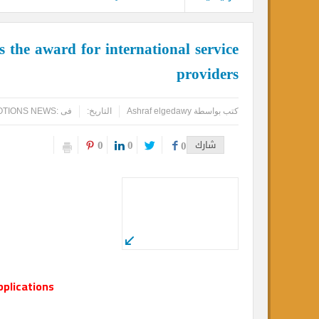
nd so is the award for international service
providers
كتب بواسطة
Ashraf elgedawy
التاريخ:
فى :
PROMOTIONS NEWS
0
0
شارك
0
en for applications.