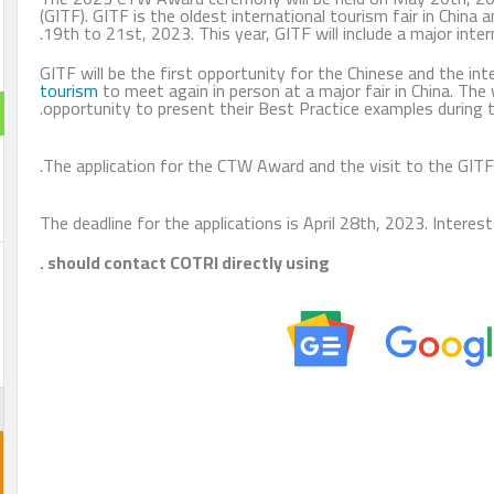
(GITF). GITF is the oldest international tourism fa
19th to 21st, 2023. This year, GITF will include a
GITF will be the first opportunity for the Chinese a
tourism
to meet again in person at a major fair in 
opportunity to present their Best Practice examp
استطلا
هل تنج
The application for the CTW Award and the visit to
The deadline for the applications is April 28th, 2
نعم ت
should contact COTRI directly using .
لن تن
احجز غ