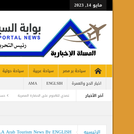
مايو 14, 2023
سياحة بر مصر
سياحة عربية
سياحة دولية
طيران و
اخبار الحج والعمرة
ENGLSIH
AMA
آخر الأخبار
لمنهجية العلمية للتصدي للهجوم على الحضارة المصرية
حسام الشاعر ضمن أقوي قادة ال
ddle East
الرئيسيه
LMASALLA Arab Tourism News By ENGLISH