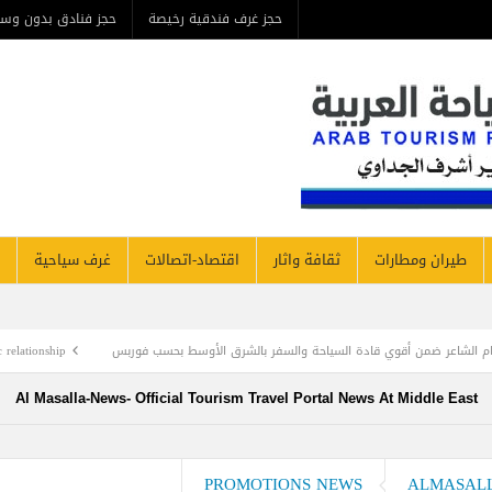
حجز غرف فندقية رخيصة
حجز فنادق بدون وسيط
من ن
مطارات
ثقافة واثار
اقتصاد-اتصالات
غرف سياحية
فنادق نيوز
سياحة والسفر بالشرق الأوسط بحسب فوربس
e& and Vodafone strategic relationship
Al Masalla-News- Official Tourism Travel Portal News At Mi
PROMOTIONS NEWS
A