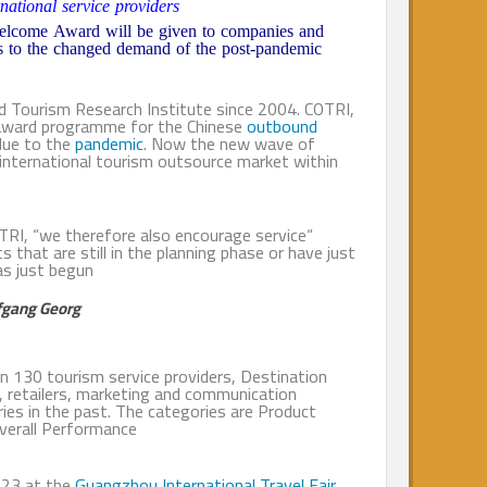
d for international service providers
 Tourist Welcome Award will be given to companies and
nd activities to the changed demand of the post-pandemic
 Outbound Tourism Research Institute since 2004. COTRI,
e leading award programme for the Chinese
outbound
ts borders due to the
pandemic
. Now the new wave of
 the biggest international tourism outsource market within
 CEO of COTRI, “we therefore also encourage service
“This year”, explains
d products that are still in the planning phase or have just
sitors has just begun.”
of. Dr. Wolfgang Georg
 more than 130 tourism service providers, Destination
anisations
, retailers, marketing and communication
ive categories in the past. The categories are Product
ting and Overall Performance.
y 20th, 2023 at the
Guangzhou International Travel Fair