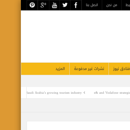
حن
اتصل بنا
نشرات غير مدفوعة
المزيد
CNN’s Destination explores Saudi Arabia’s growing tourism industry
متحف التحنيط بالأ