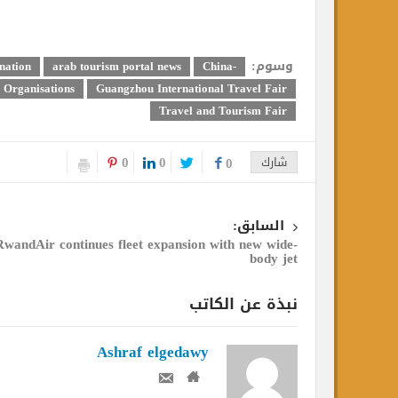
وسوم:
ng by Destination
arab tourism portal news
-China
nal Tourism Organisations
Guangzhou International Travel Fair
Travel and Tourism Fair
0
0
شارك
0
السابق:
RwandAir continues fleet expansion with new wide-
body jet
نبذة عن الكاتب
Ashraf elgedawy