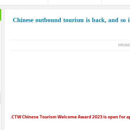
خير الكل
Chinese outbound tourism is back, a
بعد ان ان
تمضي إما
تغيير وزي
الأزرقية 
والاستثما
العلاقات 
المتحفي و
أيضا … فه
والأرقام ل
لم تستطعه
الإعلان
CTW Chinese Tourism Welcome Award 2023 is op