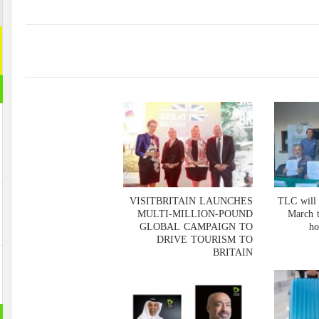
اشترك م
اشترك معنا
[mc4wp_form id="292065"]
مقال ر
VISITBRITAIN LAUNCHES
MULTI-MILLION-POUND
GLOBAL CAMPAIGN TO
DRIVE TOURISM TO
BRITAIN
بانورام