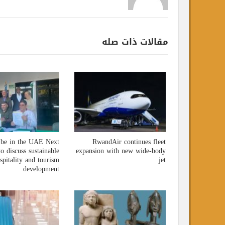
مقالات ذات صله
TLC will be in the UAE Next
RwandAir continues fleet
March to discuss sustainable
expansion with new wide-body
hospitality and tourism
jet
development