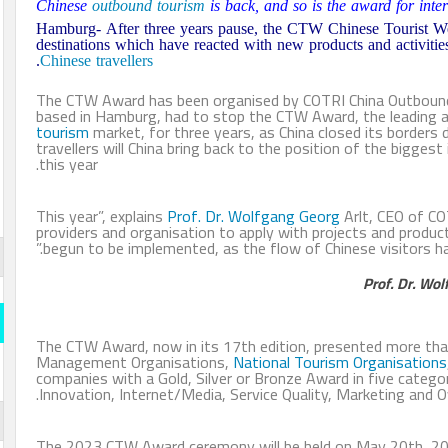
Chinese
outbound tourism
is back, and so is the awar
Hamburg- After three years pause, the CTW Chinese
destinations which have reacted with new products a
.
Chinese travellers
The CTW Award has been organised by COTRI China
based in Hamburg, had to stop the CTW Award, th
tourism
market, for three years, as China closed i
travellers will China bring back to the position of
this year.
Prof. Dr. Wolfgang Georg
Arlt,
providers and organisation to apply with projects an
begun to be implemented, as the flow of Chinese vi
قارن وو
Pr
المسلة
قارن و
The CTW Award, now in its 17th edition, presented
Management Organisations,
National Tourism Org
s- Official
companies with a Gold, Silver or Bronze Award in f
iddle East
Innovation, Internet/Media, Service Quality, Marke
المسلة 
The 2023 CTW Award ceremony will be held on Ma