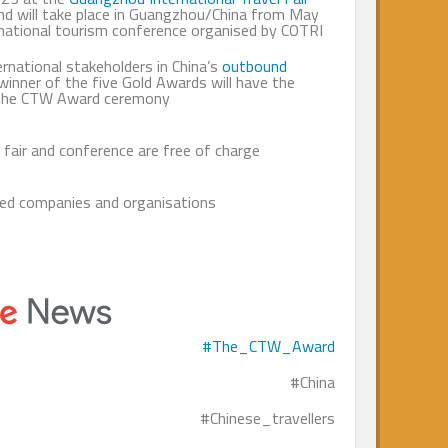
ir in China and will take place in Guangzhou/China from May
 major international tourism conference organised by COTRI.
nd the international stakeholders in China’s
outbound
China. The winner of the five Gold Awards will have the
les during the CTW Award ceremony.
 the GITF fair and conference are free of charge.
023. Interested companies and organisations
The_CTW_Award#
China#
Chinese_travellers#