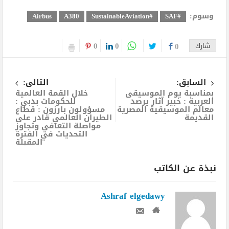
وسوم:
Airbus
A380
#SustainableAviation
#SAF
0
0
شارك
0
السابق:
التالى:
بمناسبة يوم الموسيقى
خلال القمة العالمية
العربية : خبير آثار يرصد
للحكومات بدبي :
معالم الموسيقية المصرية
مسؤولون بارزون : قطاع
القديمة
الطيران العالمي قادر على
مواصلة التعافي وتجاوز
التحديات في الفترة
المقبلة
نبذة عن الكاتب
Ashraf elgedawy