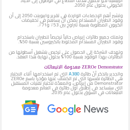
الرئيسية نحو تحقيق هدف القطاع في الوصول إلى الحياد
الكربوني بحلول عام 2050.
وتشير أهم الإحصاءات الواردة في تقرير وايبوينت 2050 إلى أن
وقود الطيران المستدام يمكن أن يساهم في تخفيضات
الكربون المطلوبة بنسبة تتراوح بين 53٪ و71٪.
وتملك جميع طائرات إيرباص حالياً ترخيصاً للطيران باستخدام
وقود الطيران المستدام المخلوط بالكيروسين بنسبة 50%.
وتهدف الشركة إلى الحصول على ترخيص بتشغيل أسطولها من
الطائرات بهذا الوقود بنسبة 100% بحلول نهاية هذا العقد.
ZEROe Demonstrator معدومة الانبعاثات
والجدير بالذكر أنّ طائرة
A380
التي تم استخدامها أثناء الاختبار
هي الطائرة نفسها التي تم الكشف عنها مؤخراً باسم ZEROe
Demonstrator من إيرباص، والمعدّة لاختبار تقنيات المستقبل
التي ستساعد في إطلاق أول طائرة في العالم معدومة
الانبعاثات في السوق بحلول عام 2035.