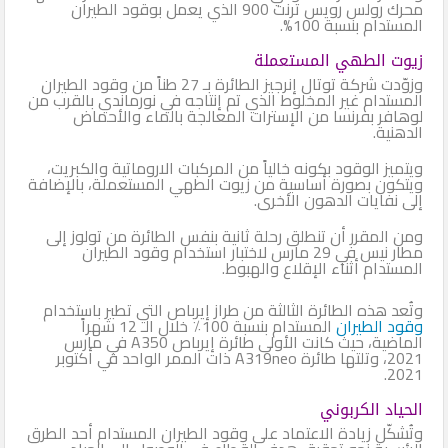
محرك رولس رويس ترنت 900 الذي يعمل بوقود الطيران
المستدام بنسبة 100%.
زيوت الطهي المستعملة
وزوّدت شركة توتال إنرجيز الطائرة بـ 27 طناً من وقود الطيران
المستدام غير المخلوط الذي تم إنتاجه في نورماندي بالقرب من
لوهافر بفرنسا من الإسترات المعالجة بالماء والأحماض
الدهنية.
ويتميز الوقود بكونه خالياً من المركبات الاروماتية والكبريت،
ويتكون بصورة أساسية من زيوت الطهي المستعملة، بالإضافة
إلى نفايات الدهون الأخرى.
ومن المقرر أن تنطلق رحلة ثانية بنفس الطائرة من تولوز إلى
مطار نيس في 29 مارس لاختبار استخدام وقود الطيران
المستدام أثناء الإقلاع والهبوط.
وتُعد هذه الطائرة الثالثة من طراز إيرباص التي تطير باستخدام
وقود الطيران
المستدام بنسبة 100٪ خلال الـ 12 شهراً
الماضية، حيث كانت الأولى طائرة إيرباص A350 في مارس
2021، وتلتها طائرة A319neo ذات الممر الواحد في أكتوبر
2021.
الحياد الكربوني
وتُشكّل زيادة الاعتماد على وقود الطيران المستدام أحد الطرق