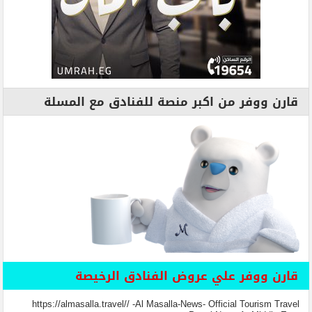
قارن ووفر من اكبر منصة للفنادق مع المسلة
قارن ووفر علي عروض الفنادق الرخيصة
https://almasalla.travel// -Al Masalla-News- Official Tourism Travel