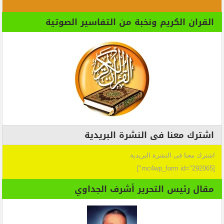
القران الكريم ونخبة من التفاسير الصوتية
اشترك معنا فى النشرة البريدية
اشترك معنا فى النشرة البريدية
[mc4wp_form id="292065"]
مقال رئيس التحرير أشرف الجداوي