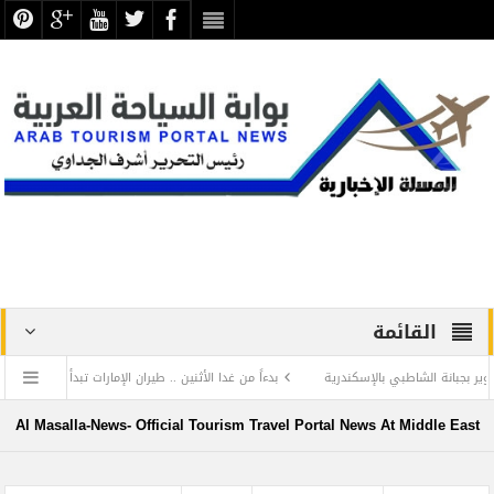
القائمة
شاطبي بالإسكندرية
بدءاً من غدا الأثنين .. طيران الإمارات تبدأ في استخدام بطاقات الص
ن الحضارة ترفض الرد المستفز لبطلة كليوباترا وتصدر بيانها الثاني
Al Masalla-News- Official Tourism Travel Portal News At Middle East