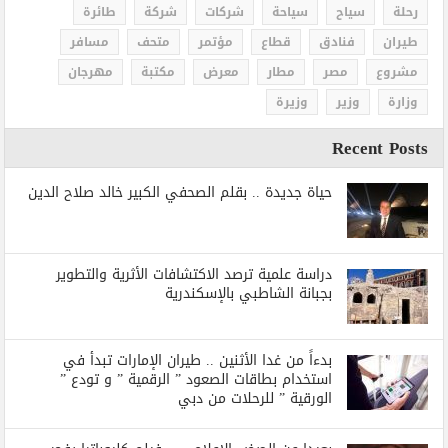
رحلة
سياح
سياحة
شركات
شركة
طائرة
طيران
فنادق
قطاع
مؤتمر
متحف
مسافر
مشروع
مصر
مطار
معرض
مكتبة
مهرجان
وزارة
وزير
وزيرة
Recent Posts
حياة جديدة .. بقلم الصحفي الكبير خالد صلاح الدين
دراسة علمية ترصد الاكتشافات الأثرية والتطوير
بجبانة الشاطبي بالإسكندرية
بدءاً من غدا الأثنين .. طيران الإمارات تبدأ في
استخدام بطاقات الصعود ” الرقمية ” و تودع ”
الورقية ” للرحلات من دبي