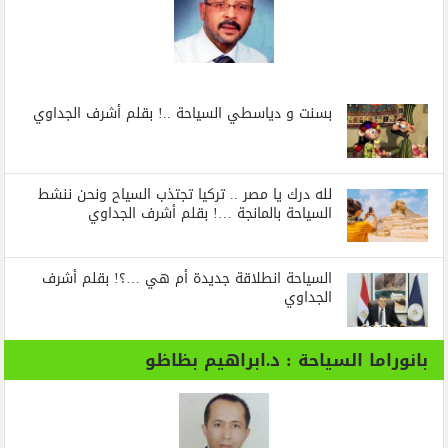
بسنت و دياسطي السياحة ..! بقلم أشرف الجداوي
لله درك يا مصر .. تركيا تجتذب السياح ونحن ننشط
السياحة بالمانجة …! بقلم أشرف الجداوي
السياحة انطلاقة جديدة أم هي …؟! بقلم أشرف
الجداوي
بانوراما السياحة : د.ابراهيم بظاظو