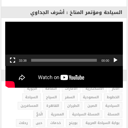
السياحة ومؤتمر المناخ : أشرف الجداوي
مشغل
الفيديو
33:38
00:00
الاكثر بحثاً
الاثار
الاسكندرية
الامارات
الثقافة
الجوية
الخطوط
السعودية
السفر
السياح
السياحة
السياحية
الصين
الطيران
القاهرة
المسافرين
المسلة
المسلة السياحية
المصرية
الْحَجُّ
بوابة السياحة العربية
بوينج
خدمات
دبى
رحلات