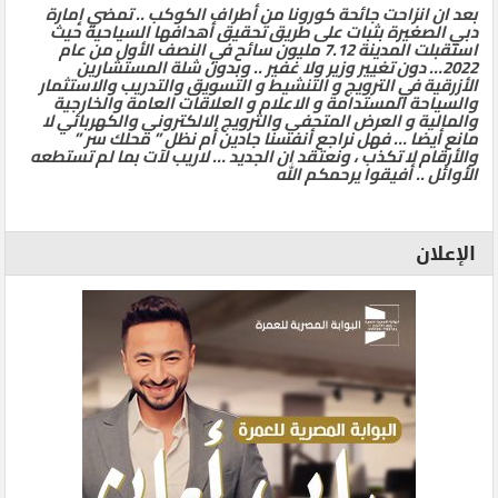
بعد ان انزاحت جائحة كورونا من أطراف الكوكب .. تمضي إمارة
دبي الصغيرة بثبات على طريق تحقيق أهدافها السياحية حيث
استقبلت المدينة 7.12 مليون سائح في النصف الأول من عام
2022… دون تغيير وزير ولا غفير .. وبدون شلة المستشارين
الأزرقية في الترويج و التنشيط و التسويق والتدريب والاستثمار
والسياحة المستدامة و الاعلام و العلاقات العامة والخارجية
والمالية و العرض المتحفي والترويج الالكتروني والكهربائي لا
مانع أيضا … فهل نراجع أنفسنا جادين أم نظل ” محلك سر ”
والأرقام لا تكذب ، ونعتقد ان الجديد … لاريب لآت بما لم تستطعه
الأوائل .. أفيقوا يرحمكم الله
الإعلان