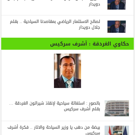
دويدار
لصالح الاستثمار الرياضي بمقاصدنا السياحية .. بقلم
جلال دويدار
حكاوي الغردقة : أشرف سركيس
بالصور : استغاثة سياحية لإنقاذ شيراتون الغردقة …
بقلم أشرف سركيس
بيضة من دهب يا وزير السياحة والاثار .. فكرة أشرف
سركيس