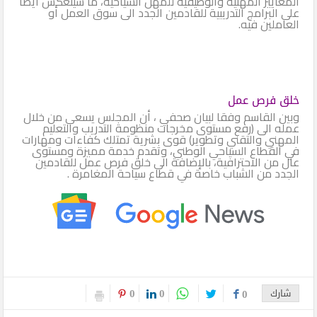
المعايير المهنية والوظيفية للمهن السياحية، ما سينعكس أيضا
على البرامج التدريبية للقادمين الجدد الى سوق العمل أو
العاملين فيه.
خلق فرص عمل
وبين القاسم وفقا لبيان صحفي ، أن المجلس يسعى من خلال
عمله الى (رفع مستوى مخرجات منظومة التدريب والتعليم
المهني والتقني وتطوير) قوى بشرية تمتلك كفاءات ومهارات
في القطاع السياحي الوطني، وتقدم خدمة مميزة ومستوى
عال من الاحترافية، بالإضافة الى خلق فرص عمل للقادمين
الجدد من الشباب خاصة في قطاع سياحة المغامرة .
0
0
شارك
0