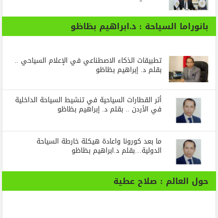
بانوراما السياحة : د.ابراهيم بظاظو
تطبيقات الذكاء الاصطناعي في الإعلام السياحي ..
بقلم د. إبراهيم بظاظو
أثر القطارات السياحية في تنشيط السياحة الداخلية
في الأردن .. بقلم د. إبراهيم بظاظو
ما بعد كورونا واعادة هيكلة خارطة السياحة
الدولية…بقلم د.ابراهيم بظاظو
حول العالم : صلاح عطية