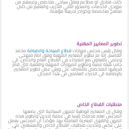
كانت فنادق أو مطاعم ونقل سياحي متخصص وغيرهم من
مزودي الخدمات، والمحور الثاني التدريب والتعليم من خلال
مناهج متخصصة وكوادر تدريبية مؤهلة.
تطوير المعايير المهنية
وقال رئيس مجلس مهارات
قطاع السياحة والضيافة
محمد
القاسم، إنه تم تطوير المعايير المهنية وفق اطار منهجي
وعلمي بالتعاون مع الشركاء في القطاع العام والخاص، الى
جانب هيئة تنمية وتطوير المهارات المهنية والتقنية التي قام
فريقها المتخصص بالأشراف على ورش عمل تطوير المعايير،
بالإضافة الى الخبراء العاملين في هذا المجال.
متطلبات القطاع الخاص
وقال إن المعايير الوطنية للمهن السياحية التي يضعها
المجلس تعتبر مدماكا رئيسا في عملية تحديث وتطوير هذه
المهن والقوى البشرية العاملة بها، مؤكداً أن المجلس يعمل
على عكس وتحديث متطلبات القطاع الخاص والمشغلين على