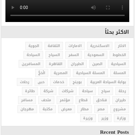
الاكثر بحثاً
الاثار
الاسكندرية
الامارات
الثقافة
الجوية
الخطوط
السعودية
السفر
السياح
السياحة
السياحية
الصين
الطيران
القاهرة
المسافرين
المسلة
المسلة السياحية
المصرية
الْحَجُّ
بوابة السياحة العربية
بوينج
خدمات
دبى
رحلات
رحلة
سياح
سياحة
شركات
شركة
طائرة
طيران
فنادق
قطاع
مؤتمر
متحف
مسافر
مشروع
مصر
مطار
معرض
مكتبة
مهرجان
وزارة
وزير
وزيرة
Recent Posts