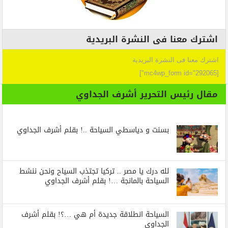
اشترك معنا فى النشرة البريدية
اشترك معنا فى النشرة البريدية
[mc4wp_form id="292065"]
مقال رئيس التحرير أشرف الجداوي
بسنت و دياسطي السياحة ..! بقلم أشرف الجداوي
لله درك يا مصر .. تركيا تجتذب السياح ونحن ننشط
السياحة بالمانجة …! بقلم أشرف الجداوي
السياحة انطلاقة جديدة أم هي …؟! بقلم أشرف
الجداوي