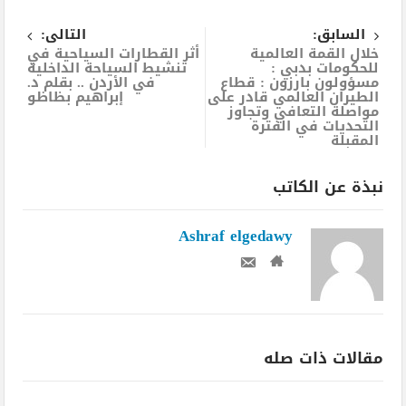
السابق:
التالى:
خلال القمة العالمية
أثر القطارات السياحية في
للحكومات بدبي :
تنشيط السياحة الداخلية
مسؤولون بارزون : قطاع
في الأردن .. بقلم د.
الطيران العالمي قادر على
إبراهيم بظاظو
مواصلة التعافي وتجاوز
التحديات في الفترة
المقبلة
نبذة عن الكاتب
Ashraf elgedawy
مقالات ذات صله