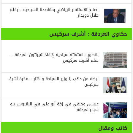
لصالح الاستثمار الرياضي بمقاصدنا السياحية .. بقلم
جلال دويدار
حكاوي الغردقة : أشرف سركيس
بالصور : استغاثة سياحية لإنقاذ شيراتون الغردقة …
بقلم أشرف سركيس
بيضة من دهب يا وزير السياحة والاثار .. فكرة أشرف
سركيس
عيسى وحنفي في زفة أبو على في الباتروس بلو
سبا بالغردقة
كاتب ومقال