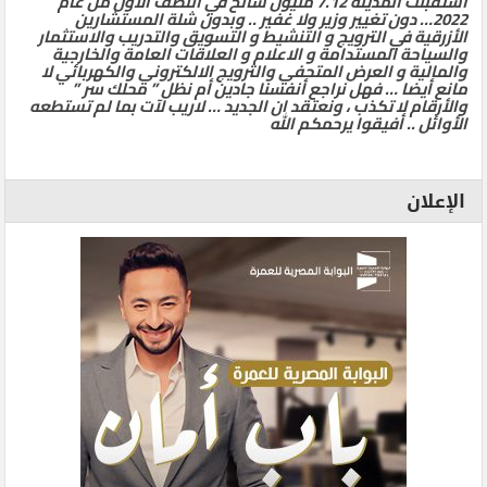
استقبلت المدينة 7.12 مليون سائح في النصف الأول من عام
2022… دون تغيير وزير ولا غفير .. وبدون شلة المستشارين
الأزرقية في الترويج و التنشيط و التسويق والتدريب والاستثمار
والسياحة المستدامة و الاعلام و العلاقات العامة والخارجية
والمالية و العرض المتحفي والترويج الالكتروني والكهربائي لا
مانع أيضا … فهل نراجع أنفسنا جادين أم نظل ” محلك سر ”
والأرقام لا تكذب ، ونعتقد ان الجديد … لاريب لآت بما لم تستطعه
الأوائل .. أفيقوا يرحمكم الله
الإعلان