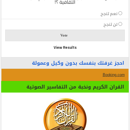
الثقافية ؟!
نعم تنجح
لن تنجح
View Results
احجز غرفتك بنفسك بدون وكيل وعمولة
Booking.com
القران الكريم ونخبة من التفاسير الصوتية