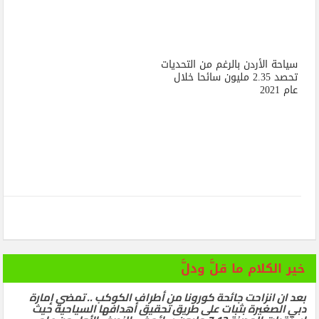
سياحة الأردن بالرغم من التحديات
تحصد 2.35 مليون سائحا خلال
عام 2021
خير الكلام ما قلَّ ودلَّ
بعد ان انزاحت جائحة كورونا من أطراف الكوكب .. تمضي إمارة
دبي الصغيرة بثبات على طريق تحقيق أهدافها السياحية حيث