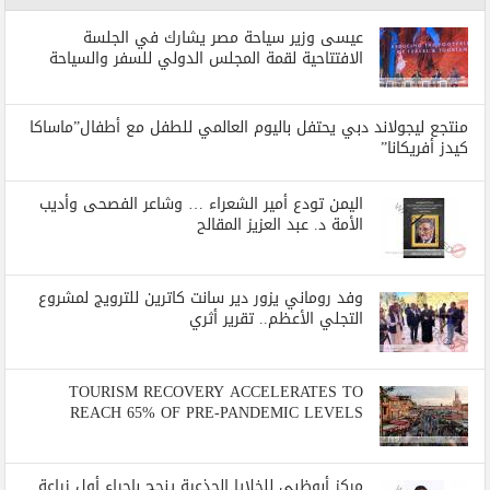
عيسى وزير سياحة مصر يشارك في الجلسة
الافتتاحية لقمة المجلس الدولي للسفر والسياحة
منتجع ليجولاند دبي يحتفل باليوم العالمي للطفل مع أطفال”ماساكا
كيدز أفريكانا”
اليمن تودع أمير الشعراء … وشاعر الفصحى وأديب
الأمة د. عبد العزيز المقالح
وفد روماني يزور دير سانت كاترين للترويج لمشروع
التجلي الأعظم.. تقرير أثري
TOURISM RECOVERY ACCELERATES TO
REACH 65% OF PRE-PANDEMIC LEVELS
مركز أبوظبي للخلايا الجذعية ينجح بإجراء أول زراعة