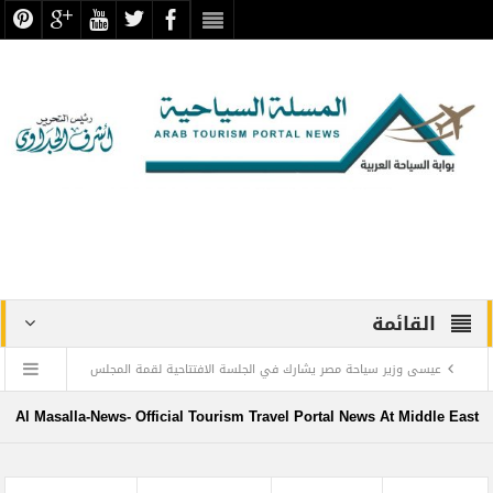
القائمة
عيسى وزير سياحة مصر يشارك في الجلسة الافتتاحية لقمة المجلس
الدولي للسفر والسياحة
Al Masalla-News- Official Tourism Travel Portal News At Middle East
منتجع ليجولاند دبي يحتفل باليوم العالمي للطفل مع أطفال”ماساكا