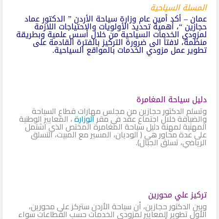
المسلة السياحية
عمان – أكد أمين عام وزارة سياحة الأردن ” الدكتور عماد
حجازين “، أهمية تحديد الأولويات والاحتياجات اللازمة
لمزودي الخدمات السياحية من خلال أسس علمية وبطريقة
منظمة، لافتاً الى ضرورة التركيز بالفترة القادمة على
تطوير عمل مزودي الخدمات بالمواقع السياحية.
دليل سياحة المغامرة
وتسلم الدكتور حجازين من مجلس مهارات قطاع السياحة
والضيافة خلال اجتماع عقد في مقر
الوزارة
، المعايير الوطنية
المهنية لمهنة دليل سياحة المغامرة المختص الذي اشتمل
على عدة محاور هي ( الوديان، المسير مع المبيت، التسلق
الرياضي، تسلق الجبال).
تركيز علي محورين
وبين الدكتور حجازين، أن سياحة الأردن ستركز على محورين،
الأول تطوير المعايير لمزودي الخدمات حسب القطاعات سواء