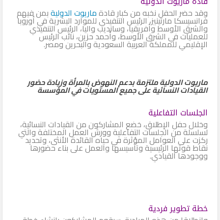
قادة ماريوت الدولية
وقد حضر الحفل نخبه من كبار قادة
ماريوت الدولية
بمن فيهم
فرانسيسكا مارتينيز، الرئيس التنفيذي للموارد البشرية في أوروبا
والشرق الأوسط وأفريقيا، وسانديب واليا، الرئيس التنفيذي
للعمليات في الشرق الأوسط، وأحمد حزين، نائب الرئيس
الإقليمي للمملكة العربية السعودية والبحرين ومصر.
ماريوت الدولية ملتزمة بدعم النهوض بالمرأة وزيادة حضور
القيادات النسائية على جميع المستويات في المؤسسة
الجلسات التفاعلية
وخلال حفل الإطلاق، خضع المشاركون من القيادات النسائية،
لسلسلة من الجلسات التفاعلية وورش العمل المختلفة والتي
ركزت على العوامل المؤثرة في حياه القائدة الأنثى، وتحديد
نقاط قوتها الرئيسية وتأسيسها والعمل على بناء حضورها
ووجودها القيادي.
خطة تطوير فردية
وانطلاقا من هذه المبادرة، سيقوم المشاركون بإنشاء خطة