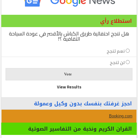
استطلاع رأي
هل تنجح احتفالية طريق الكباش بالأقصر في عودة السياحة
الثقافية ؟!
نعم تنجح
لن تنجح
View Results
احجز غرفتك بنفسك بدون وكيل وعمولة
Booking.com
القران الكريم ونخبة من التفاسير الصوتية