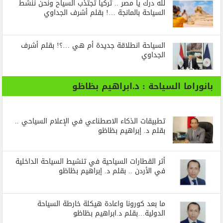
لله درك يا مصر .. تركيا تجتذب السياح ونحن ننشط
السياحة بالمانجة …! بقلم أشرف الجداوي
السياحة انطلاقة جديدة أم هي …؟! بقلم أشرف
الجداوي
بانوراما السياحة : د.ابراهيم بظاظو
تطبيقات الذكاء الاصطناعي في الإعلام السياحي ..
بقلم د. إبراهيم بظاظو
أثر القطارات السياحية في تنشيط السياحة الداخلية
في الأردن .. بقلم د. إبراهيم بظاظو
ما بعد كورونا واعادة هيكلة خارطة السياحة
الدولية…بقلم د.ابراهيم بظاظو