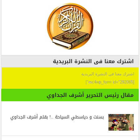
اشترك معنا فى النشرة البريدية
اشترك معنا فى النشرة البريدية
[mc4wp_form id="292065"]
مقال رئيس التحرير أشرف الجداوي
بسنت و دياسطي السياحة ..! بقلم أشرف الجداوي