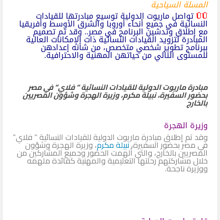
المسلة السياحية
ŪŪ
تواصل ماريوت الدولية توسيع مبادرتها للقيادات
النسائية في جميع أنحاء أوروبا والشرق الأوسط وأفريقيا
مع إطلاق وتدشين البرنامج في مصر.. وقد تم تصميم
المبادرة لتزويد القيادات النسائية ذات الإمكانات العالية
ببرنامج تطوير شخصي متخصص، من شأنه إعدادهن
للمستوى التالي من حياتهن المهنية والاحترافية.
مبادرة ماريوت الدولية للقيادات النسائية ” فلاي” في مصر
بحضور السفيرة، نبيلة مكرم، وزيرة الهجرة وشؤون المصريين
بالخارج
وزيرة الهجرة
وقد تم إطلاق مبادرة ماريوت الدولية للقيادات النسائية ” فلاي”
في مصر بحضور السفيرة،
نبيلة مكرم
، وزيرة الهجرة وشؤون
المصريين بالخارج، والتي ألهمت الحضور وجميع المشاركين من
خلال مشاركتهم رحلتها التعليمية والمهنية كقائدة ملهمه
ووزيرة ناجحة.