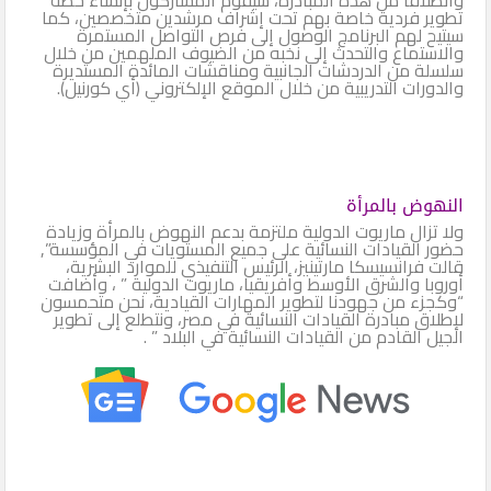
تطوير فردية خاصة بهم تحت إشراف مرشدين متخصصين، كما
سيتيح لهم البرنامج الوصول إلى فرص التواصل المستمرة
والاستماع والتحدث إلى نخبه من الضيوف الملهمين من خلال
سلسلة من الدردشات الجانبية ومناقشات المائدة المستديرة
والدورات التدريبية من خلال الموقع الإلكتروني (أي كورنيل).
النهوض بالمرأة
ولا تزال ماريوت الدولية ملتزمة بدعم النهوض بالمرأة وزيادة
حضور القيادات النسائية على جميع المستويات في المؤسسة”,
قالت فرانسيسكا مارتينيز، الرئيس التنفيذي للموارد البشرية،
أوروبا والشرق الأوسط وأفريقيا، ماريوت الدولية ” ، وأضافت
“وكجزء من جهودنا لتطوير المهارات القيادية، نحن متحمسون
لإطلاق مبادرة القيادات النسائية في مصر، ونتطلع إلى تطوير
الجيل القادم من القيادات النسائية في البلاد ” .