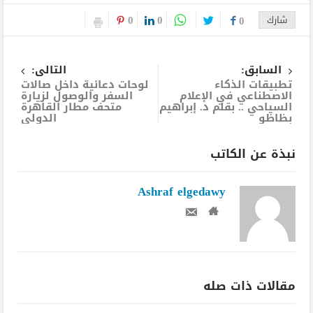
0
0
شارك
0
السابق:
التالى:
تطبيقات الذكاء
لوحات دعائية داخل صالات
الاصطناعي في الإعلام
السفر والوصول لزيارة
السياحي .. بقلم د. إبراهيم
متحف مطار القاهرة
بظاظو
الدولي
نبذة عن الكاتب
Ashraf elgedawy
مقالات ذات صله