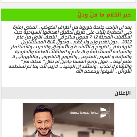
خير الكلام ما قلَّ ودلَّ
بعد ان انزاحت جائحة كورونا من أطراف الكوكب .. تمضي إمارة
دبي الصغيرة بثبات على طريق تحقيق أهدافها السياحية حيث
استقبلت المدينة 7.12 مليون سائح في النصف الأول من عام
2022… دون تغيير وزير ولا غفير .. وبدون شلة المستشارين
الأزرقية في الترويج و التنشيط و التسويق والتدريب والاستثمار
والسياحة المستدامة و الاعلام و العلاقات العامة والخارجية
والمالية و العرض المتحفي والترويج الالكتروني والكهربائي لا
مانع أيضا … فهل نراجع أنفسنا جادين أم نظل ” محلك سر ”
والأرقام لا تكذب ، ونعتقد ان الجديد … لاريب لآت بما لم تستطعه
الأوائل .. أفيقوا يرحمكم الله
الإعلان