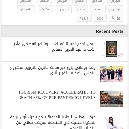
طيران
فنادق
قطاع
مؤتمر
متحف
مسافر
مشروع
مصر
مطار
معرض
مكتبة
مهرجان
وزارة
وزير
وزيرة
Recent Posts
اليمن تودع أمير الشعراء … وشاعر الفصحى وأديب
الأمة د. عبد العزيز المقالح
وفد روماني يزور دير سانت كاترين للترويج لمشروع
التجلي الأعظم.. تقرير أثري
TOURISM RECOVERY ACCELERATES TO
REACH 65% OF PRE-PANDEMIC LEVELS
مركز أبوظبي للخلايا الجذعية ينجح بإجراء أول زراعة
للخلايا الجذعية في المنطقة لمريضة تعاني من
التصلب اللويحي