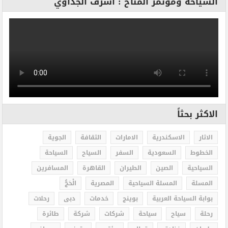
السياحة ومؤتمر المناخ : أشرف الجداوي
الاكثر بحثاً
الاثار
الاسكندرية
الامارات
الثقافة
الجوية
الخطوط
السعودية
السفر
السياح
السياحة
السياحية
الصين
الطيران
القاهرة
المسافرين
المسلة
المسلة السياحية
المصرية
الْحَجُّ
بوابة السياحة العربية
بوينج
خدمات
دبى
رحلات
رحلة
سياح
سياحة
شركات
شركة
طائرة