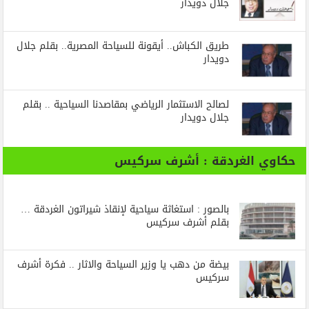
جلال دويدار
طريق الكباش.. أيقونة للسياحة المصرية.. بقلم جلال
دويدار
لصالح الاستثمار الرياضي بمقاصدنا السياحية .. بقلم
جلال دويدار
حكاوي الغردقة : أشرف سركيس
بالصور : استغاثة سياحية لإنقاذ شيراتون الغردقة …
بقلم أشرف سركيس
بيضة من دهب يا وزير السياحة والاثار .. فكرة أشرف
سركيس