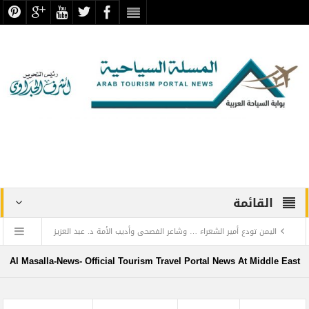
القائمة
اليمن تودع أمير الشعراء … وشاعر الفصحى وأديب الأمة د. عبد العزيز
المقالح
Al Masalla-News- Official Tourism Travel Portal News At Middle East
وفد روماني يزور دير سانت كاترين للترويج لمشروع التجلي الأعظم.. تقرير