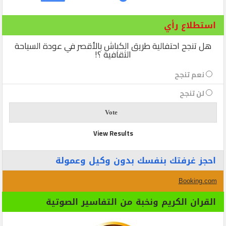
استطلاع رأي
هل تنجح احتفالية طريق الكباش بالأقصر في عودة السياحة
الثقافية ؟!
نعم تنجح
لن تنجح
View Results
احجز غرفتك بنفسك بدون وكيل وعمولة
Booking.com
القران الكريم ونخبة من التفاسير الصوتية