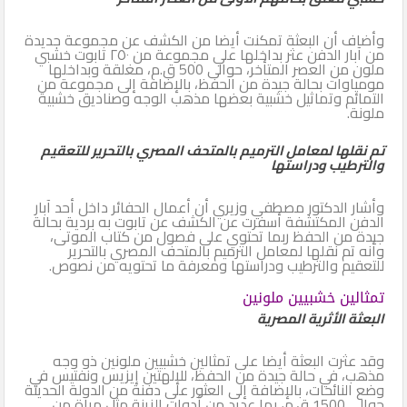
وأضاف أن البعثة تمكنت أيضا من الكشف عن مجموعة جديدة
من آبار الدفن عثر بداخلها علي مجموعة من ٢٥٠ تابوت خشبي
ملون من العصر المتأخر، حوالى 500 ق.م، مغلقة وبداخلها
مومياوات بحالة جيدة من الحفظ، بالإضافة إلى مجموعة من
التمائم وتماثيل خشبية بعضها مذهب الوجه وصناديق خشبية
ملونة.
تم نقلها لمعامل الترميم بالمتحف المصري بالتحرير للتعقيم
والترطيب ودراستها
وأشار الدكتور مصطفي وزيري أن أعمال الحفائر داخل أحد آبار
الدفن المكتشفة أسفرت عن الكشف عن تابوت به بردية بحالة
جيدة من الحفظ ربما تحتوي على فصول من كتاب الموتى،
وأنه تم نقلها لمعامل الترميم بالمتحف المصري بالتحرير
للتعقيم والترطيب ودراستها ومعرفة ما تحتويه من نصوص.
تمثالين خشبيين ملونين
البعثة الأثرية المصرية
وقد عثرت البعثة أيضا على تمثالين خشبيين ملونين ذو وجه
مذهب، في حالة جيدة من الحفظ، للإلهتين إيزيس ونفتيس في
وضع النائحات، بالإضافة إلى العثور على دفنة من الدولة الحديثة
حوالى 1500 ق.م، بها عديد من أدوات الزينة مثل مرآة من