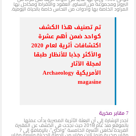
البرونز ومجموعة من الاساور، العقود والأقراط ومكاحل بها
المراود الخاصة بها وأدوات من النحاس خاصة بالحياة اليومية.
تم تصنيف هذا الكشف
كواحد ضمن أهم عشرة
اكتشافات أثرية لعام 2020
والأكثر جذبا للأنظار طبقا
لمجلة الآثار
الأمريكية
Archaeology
magasine
7 مقابر صخرية
تجدر الإشارة إلى أن البعثة الأثرية المصرية بدأت عملها
بالموقع منذ عام 2018 حيث نجحت في الكشف عن المقبرة
الفريدة لكاهن الأسرة الخامسة
“واحتى”، بالإضافة إلى 7
مقابر صخرية منها ثلاث مقابر من الدولة الحديثة وأربعة مقابر