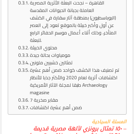
القاهرة – نجحت البعثة الأثرية المصرية
العاملة بجبانة الحيوانات المقدسة
(البوباسطيون) بمنطقة آثار سقارة في الكشف
عن أول وأكبر خبيئة بالموقع تعود إلى العصر
المتأخر، وذلك أثناء أعمال موسم الحفائر الرابع
للبعثة.
محتوي الخبيئة
مومياوات بحالة جيدة
تمثالين خشبيين ملونين
تم تصنيف هذا الكشف كواحد ضمن أهم عشرة
اكتشافات أثرية لعام 2020 والأكثر جذبا للأنظار
طبقا لمجلة الآثار الأمريكية Archaeology
magasine
7 مقابر صخرية
ضمن أهم عشرة اكتشافات
المسلة السياحية
– ١٥٠ تمثال برونزي لآلهة مصرية قديمة