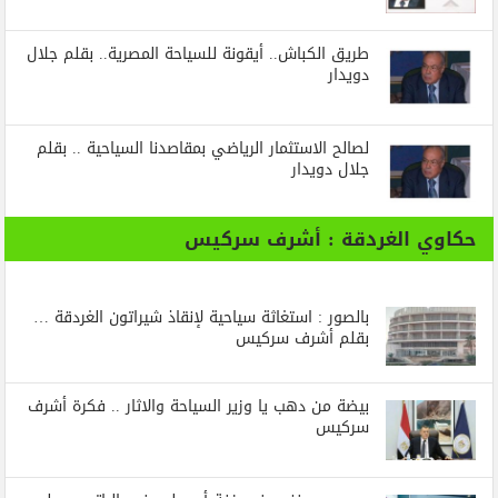
طريق الكباش.. أيقونة للسياحة المصرية.. بقلم جلال
دويدار
لصالح الاستثمار الرياضي بمقاصدنا السياحية .. بقلم
جلال دويدار
حكاوي الغردقة : أشرف سركيس
بالصور : استغاثة سياحية لإنقاذ شيراتون الغردقة …
بقلم أشرف سركيس
بيضة من دهب يا وزير السياحة والاثار .. فكرة أشرف
سركيس