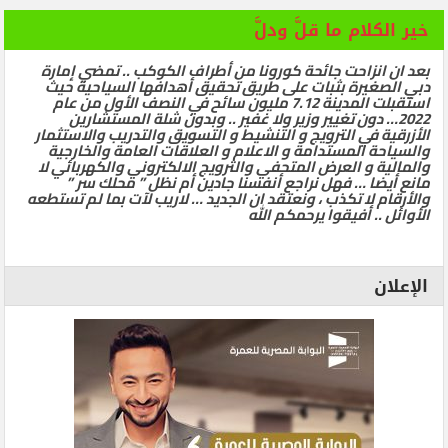
خير الكلام ما قلَّ ودلَّ
بعد ان انزاحت جائحة كورونا من أطراف الكوكب .. تمضي إمارة
دبي الصغيرة بثبات على طريق تحقيق أهدافها السياحية حيث
استقبلت المدينة 7.12 مليون سائح في النصف الأول من عام
2022… دون تغيير وزير ولا غفير .. وبدون شلة المستشارين
الأزرقية في الترويج و التنشيط و التسويق والتدريب والاستثمار
والسياحة المستدامة و الاعلام و العلاقات العامة والخارجية
والمالية و العرض المتحفي والترويج الالكتروني والكهربائي لا
مانع أيضا … فهل نراجع أنفسنا جادين أم نظل ” محلك سر ”
والأرقام لا تكذب ، ونعتقد ان الجديد … لاريب لآت بما لم تستطعه
الأوائل .. أفيقوا يرحمكم الله
الإعلان