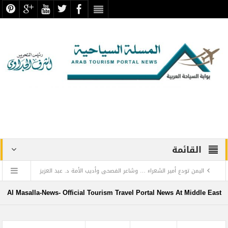
القائمة
اليمن تودع أمير الشعراء … وشاعر الفصحى وأديب الأمة د. عبد العزيز
المقالح
Al Masalla-News- Official Tourism Travel Portal News At Middle East
وفد روماني يزور دير سانت كاترين للترويج لمشروع التجلي الأعظم.. تقرير