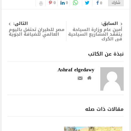
0
0
شارك
0
السابق:
التالى:
أمين عام وزارة السياحة
مصر للطيران تحتفل باليوم
يتفقد المشاريع السياحية
العالمي للضيافة الجوية
في الكرك
نبذة عن الكاتب
Ashraf elgedawy
مقالات ذات صله