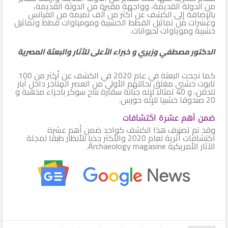
من الدولة القديمة، وواجهة مقبرة من الدولة القديمة،
بالإضافة إلى الكشف عن أكثر من ألف تميمة من الفيانس
وعشرات من تماثيل القطط الخشبية ومومياوات قطط وتماثيل
خشبية وموياوات لحيوانات.
الدكتور مصطفي وزيري و خبراء الأعلى للأثار والبعثة المصرية
كما نجحت البعثة في عام 2020 في الكشف عن أكثر من 100
تابوت خشبي مغلق بحالتهم الأولى من العصر المتأخر داخل آبار
للدفن، و 40 تمثالا لإله جبانة سقارة بتاح سوكر بأجزاء مذهبة و
20 صندوقا خشبيا للإله حورس.
ضمن أهم عشرة اكتشافات
وقد تم تصنيف هذا الكشف كواحد ضمن أهم عشرة
اكتشافات أثرية لعام 2020 والأكثر جذبا للأنظار طبقا لمجلة
الآثار الأمريكية
Archaeology magasine.