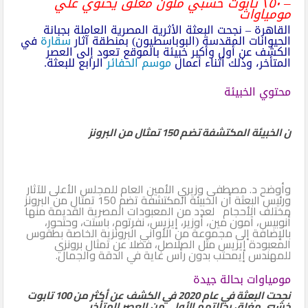
– ٢٥٠ تابوت خشبي ملون مغلق يحتوي علي
مومياوات
القاهرة – نجحت البعثة الأثرية المصرية العاملة بجبانة
الحيوانات المقدسة (البوباسطيون) بمنطقة آثار
سقارة
في
الكشف عن أول وأكبر خبيئة بالموقع تعود إلى العصر
المتأخر، وذلك أثناء أعمال
موسم الحفائر
الرابع للبعثة.
محتوي الخبيئة
ن الخبيئة المكتشفة تضم 150 تمثال من البرونز
وأوضح د. مصطفى وزيري الأمين العام للمجلس الأعلى للآثار
ورئيس البعثة أن الخبيئة المكتشفة تضم 150 تمثال من البرونز
مختلف الأحجام لعدد من المعبودات المصرية القديمة منها
أنوبيس، آمون مين، أوزير، إيزيس، نفرتوم، باستت، وحتحور،
بالإضافة إلى مجموعة من الأواني البرونزية الخاصة بطقوس
المعبودة إيزيس مثل الصلاصل، فضلا عن تمثال برونزي
للمهندس إيمحتب بدون رأس غاية في الدقة والجمال.
مومياوات بحالة جيدة
نجحت البعثة في عام 2020 في الكشف عن أكثر من 100 تابوت
خشبي مغلق بحالتهم الأولى من العصر المتأخر