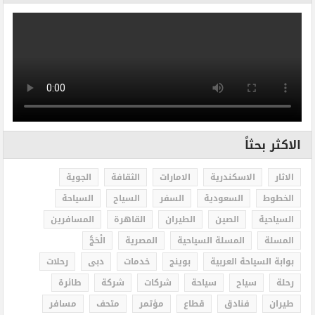
الاكثر بحثاً
الاثار
الاسكندرية
الامارات
الثقافة
الجوية
الخطوط
السعودية
السفر
السياح
السياحة
السياحية
الصين
الطيران
القاهرة
المسافرين
المسلة
المسلة السياحية
المصرية
الْحَجُّ
بوابة السياحة العربية
بوينج
خدمات
دبى
رحلات
رحلة
سياح
سياحة
شركات
شركة
طائرة
طيران
فنادق
قطاع
مؤتمر
متحف
مسافر