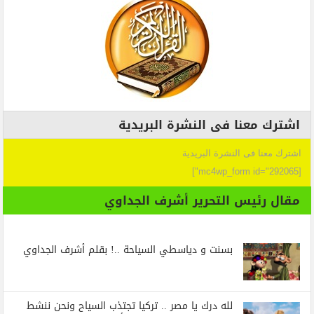
اشترك معنا فى النشرة البريدية
اشترك معنا فى النشرة البريدية
[mc4wp_form id="292065"]
مقال رئيس التحرير أشرف الجداوي
بسنت و دياسطي السياحة ..! بقلم أشرف الجداوي
لله درك يا مصر .. تركيا تجتذب السياح ونحن ننشط