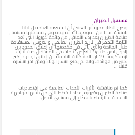
مستقبل الطيران
وصرح الطيار عمرو أبو العينين أن الجمعية العامة ل آياتا
ناقشت عددا من الموضوعات المهمة وفى مقدمتها مستقبل
صناعة الطيران بعد بدء التعافي من جائحة كورونا التي تعد
الأزمة الأخطر في تاريخ الطيران العالمي والدروس المستفادة
خلال الجائحة والتي يأتي في مقدمتها أن إغلاق الحدود بين
الدول ليس حلا عند التعرض لأزمات في المستقبل حيث أثبتت
أزمة كوفيد 19 أن المشكلات الناجمة عن إغلاق الحدود أكبر
بكثير من فوائده، وانه لم يمنع انتشار الوباء ولكن أخر انتشاره
قليلا …
كما تم مناقشة تأثيرات الأحداث العالمية على اقتصاديات
صناعة الطيران وضرورة إعداد الخطط التي من شأنها مواجهة
التحديات والارتقاء بالقطاع إلى مستوى أفضل.