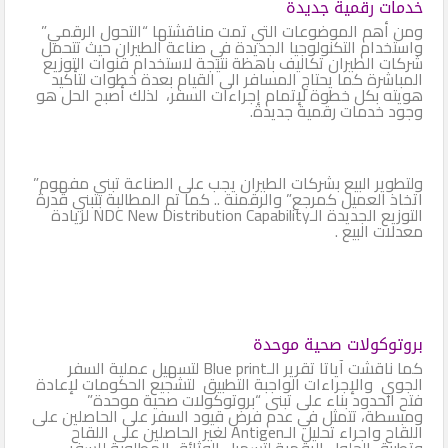
خدمات رقمية جديدة
ومن أهم الموضوعات التي تمت مناقشتها “التحول الرقمي”
واستخدام التكنولوجيا الجديدة في صناعة الطيران حيث تتحمل
شركات الطيران تكاليف باهظة نتيجة لاستخدام قنوات التوزيع
المباشرة كما يحتاج المسافر الى القيام بعدة خطوات لتأكيد
هويته بكل خطوة لإتمام إجراءات السفر، لذلك أصبح الحل هو
وجود خدمات رقمية جديدة.
ولتطوير البيع بشركات الطيران يجب على الصناعة تبني مفهوم”
اتخاذ العميل كمرجع” والرقمنة .. كما تم المطالبة بتبني قدرة
التوزيع الجديدة الـNDC New Distribution Capability لزيادة
معدلات البيع .
بروتوكولات صحية موحدة
كما ناقشت آياتا تقرير الـBlue print لتسهيل عملية السفر
الجوي والإجراءات الواجبة التطبيق لتشجيع الحكومات لإعادة
فتح الحدود بناء على تبنى “بروتوكولات صحية موحدة”
ومبسطة، تتمثل في عدم فرض قيود السفر على الحاصلين على
اللقاح واجراء تحليل الـAntigen لغير الحاصلين على اللقاح
وتطبيق الحلول الرقمية لتسهيل الوثائق المطلوبة للسفر