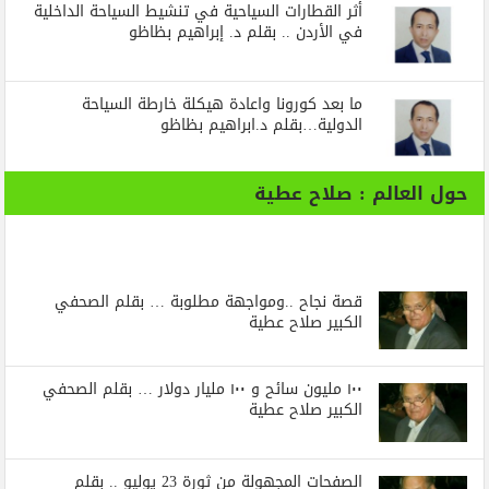
أثر القطارات السياحية في تنشيط السياحة الداخلية
في الأردن .. بقلم د. إبراهيم بظاظو
ما بعد كورونا واعادة هيكلة خارطة السياحة
الدولية…بقلم د.ابراهيم بظاظو
حول العالم : صلاح عطية
قصة نجاح ..ومواجهة مطلوبة … بقلم الصحفي
الكبير صلاح عطية
١٠٠ مليون سائح و ١٠٠ مليار دولار … بقلم الصحفي
الكبير صلاح عطية
الصفحات المجهولة من ثورة 23 يوليو .. بقلم