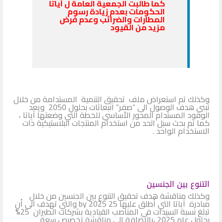
كما طالبت الجمعية العامة ل آياتا
الحكومات بعدم زيادة رسوم
المطارات والضرائب وعدم فرض
مزيد من القيود
وكذلك تم استعراض ملف تحقيق التنمية المستدامة من خلال
تبنى هدف الوصول الى “صفر” انبعاثات بحلول 2050 ويعد
الوقود المستدام المحور الأساسي للخطة التي وضعتها آياتا ،
كما تم بحث سبل الحد من استخدام المنتجات البلاستيكية ذات
الاستخدام الواحد .
التنوع بين الجنسين
وكذلك مناقشة هدف تحقيق التنوع بين الجنسين من خلال
مبادرة آياتا التي أطلق عليها 25 by 2025 والتي تهدف الى أن
تبلغ نسبة السيدات في المناصب القيادية بشركات الطيران 25%
بحلول عام 2025 ،بالإضافة الى مناقشة تخصيص سعة