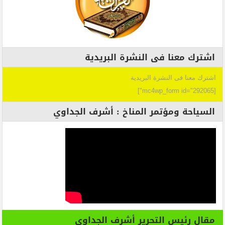
اشترك معنا فى النشرة البريدية
اشترك معنا فى النشرة البريدية
[mc4wp_form id="292065"]
السياحة ومؤتمر المناخ : أشرف الجداوي
مقال رئيس التحرير أشرف الجداوي