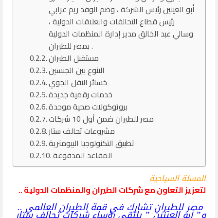
أبو العينين رئيس الشركة ، وضم الوفد ريم عرابي
رئيس قطاع التحالفات والعلاقات الدولية ،
وسالي عبد الخالق مدير إدارة المنظمات الدولية
بمصر للطيران .
مستقبل الطيران
التنوع بين الجنسين
خسائر النقل الجوي
خدمات رقمية جديدة
بروتوكولات صحية موحدة
مصر للطيران ضمن أول 10 شركات
مشروعات تحالف ستار
تطبيق التكنولوجيا البيومترية
المقاعد المدفوعة
المسلة السياحية
لتعزيز التعاون مع شركات الطيران والمنظمات الدولية ..
مصر للطيران تشارك في قمة الطيران العالمي ..
و” أبو العينين ” يلتقى رؤساء شركات تحالف ستار