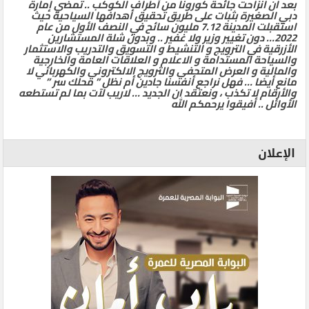
بعد ان انزاحت جائحة كورونا من أطراف الكوكب .. تمضي إمارة
دبي الصغيرة بثبات على طريق تحقيق أهدافها السياحية حيث
استقبلت المدينة 7.12 مليون سائح في النصف الأول من عام
2022… دون تغيير وزير ولا غفير .. وبدون شلة المستشارين
الأزرقية في الترويج و التنشيط و التسويق والتدريب والاستثمار
والسياحة المستدامة و الاعلام و العلاقات العامة والخارجية
والمالية و العرض المتحفي والترويج الالكتروني والكهربائي لا
مانع أيضا … فهل نراجع أنفسنا جادين أم نظل ” محلك سر ”
والأرقام لا تكذب ، ونعتقد ان الجديد … لاريب لآت بما لم تستطعه
الأوائل .. أفيقوا يرحمكم الله
الإعلان