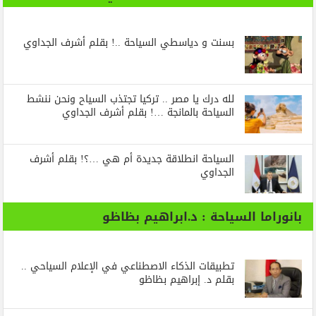
بسنت و دياسطي السياحة ..! بقلم أشرف الجداوي
لله درك يا مصر .. تركيا تجتذب السياح ونحن ننشط
السياحة بالمانجة …! بقلم أشرف الجداوي
السياحة انطلاقة جديدة أم هي …؟! بقلم أشرف
الجداوي
بانوراما السياحة : د.ابراهيم بظاظو
تطبيقات الذكاء الاصطناعي في الإعلام السياحي ..
بقلم د. إبراهيم بظاظو