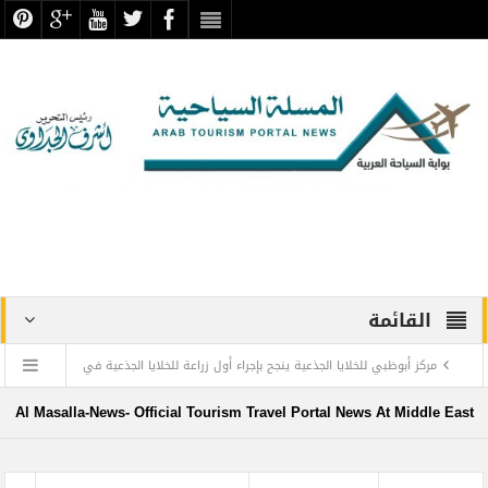
القائمة
مركز أبوظبي للخلايا الجذعية ينجح بإجراء أول زراعة للخلايا الجذعية في
المنطقة لمريضة تعاني من التصلب اللويحي
Al Masalla-News- Official Tourism Travel Portal News At Middle East
مطارات دبي تتوقع زيادة استثنائية في أعداد المسافرين بنهاية العام