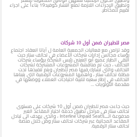
وتطبيق الإجراءات اللازمة لمنع انتشار كوفيد19 بناءاً على اجراء
تقييم للمخاطر.
مصر للطيران ضمن أول 10 شركات
وقد تزامن مع فعاليات الجمعية العامة ل آياتا انعقاد اجتماع
رؤساء مجالس إدارات شركات الأعضاء في تحالف ستار حيث
التقي الطيار عمرو أبو العينين رئيس الشركة برؤساء شركات
التحالف ، حيث تم مناقشة المشروعات المشتركة لشركات
التحالف والتي تشارك فيها مصر للطيران ويتم تنفيذها تحت
مظلة تحالف ستار ، وأهمها المشروعات الرقمية التي يتبناها
التحالف في إطار سعيه لتلبية احتياجات العملاء ووضعها في
مقدمة الأولويات …
حيث جاءت مصر للطيران ضمن أول 10 شركات على مستوى
تحالف ستار في مراحل تطبيق خدمة اختيار المقاعد الغير
مدفوعة الـــInterline Unpaid Seats ، والذي يهدف الى تبادل
المقاعد المجانية عبر شركات تحالف ستار ومن خلال منصة
تحالف ستار الرقمية.