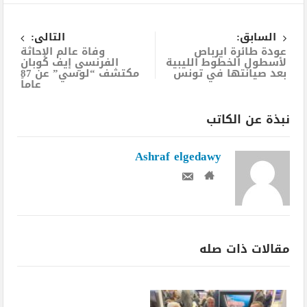
السابق:
التالى:
عودة طائرة ايرباص
وفاة عالم الإحاثة
لأسطول الخطوط الليبية
الفرنسي إيف كوبان
بعد صيانتها في تونس
مكتشف “لوسي” عن 87
عاماً
نبذة عن الكاتب
Ashraf elgedawy
مقالات ذات صله