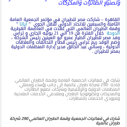
وتصنيع الطائرات والمحركات
القاهرة – شاركت مصر للطيران في مؤتمر الجمعية العامة
الثامنة والسبعين للاتحاد الدولي للنقل الجوي ”
آياتا
”
وقمة الطيران العالمي التي عُقدت في العاصمة القطرية
الدوحة
خلال الفترة من 19 الي 21 يونيه الجاري و ترأس
وفد مصر للطيران الطيار عمرو أبو العينين رئيس الشركة ،
وضم الوفد ريم عرابي رئيس قطاع التحالفات والعلاقات
الدولية ، وسالي عبد الخالق مدير إدارة المنظمات الدولية
بمصر للطيران .
شارك في فعاليات الجمعية العامة وقمة الطيران العالمي
قادة 290 شركة طيران عالمية الى جانب رؤساء وممثلي
المنظمات الدولية والإقليمية وشركات تصنيع الطائرات
والمحركات وتكنولوجيا الطيران ومقدمي الخدمات الملاحية
ومزودي الخدمات بالمطارات .
شارك في فعاليات الجمعية وقمة الطيران العالمي 290 شركة
طيران عالمية