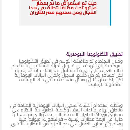
حيث تم استعراض ما تم بمطار
هيثرو تحت مظلة التحالف في هذا
المجال ومن ضمنهم مصر للطيران
تطبيق التكنولوجيا البيومترية
وخلال الاجتماع تم مناقشة التوسع في تطبيق التكنولوجيا
البيومترية التي تهدف الى تسهيل تجربة المسافرين باستخدام
نظام التعرف على الوجه المتكامل مع إنشاء حافظة رقمية
لكل مسافر يتم من خلالها تسجيل وتخزين البيانات البيومترية
لكل راكب من خلال وسائل متعددة بما في ذلك الهواتف
المحمولة للركاب ،،،
وكذلك استخدام أكشاك تسجيل البيانات البيومترية المتاحة في
مناطق إنهاء إجراءات السفر، وكيفية تطبيق هذا النظام على
مستوى شركات الطيران الأعضاء بالتحالف ، والتي تم تفعيلها
حاليا في أربعة مطارات رئيسية – فرانكفورت، ميونيخ ،فيينا
وهامبورغ وجارى العمل علي ضم المزيد من المطارات الأخرى
…