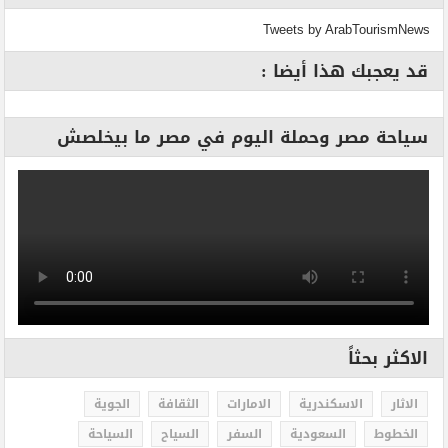
Tweets by ArabTourismNews
قد يعجبك هذا أيضا :
سياحة مصر وحملة اليوم في مصر ما بيخلصش
الاكثر بحثاً
الاثار
الاسكندرية
الامارات
الثقافة
الجوية
الخطوط
السعودية
السفر
السياح
السياحة