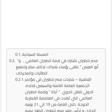
المسلة السياحية
مصر للطيران تشارك في قمة الطيران العالمي .. و”
أبو العينين ” يلتقى رؤساء شركات تحالف ستار وتصنيع
الطائرات والمحركات
القاهرة – شاركت مصر للطيران في مؤتمر
الجمعية العامة الثامنة والسبعين للاتحاد
الدولي للنقل الجوي ” آياتا ” وقمة الطيران
العالمي التي عُقدت في العاصمة القطرية
الدوحة خلال الفترة من 19 الي 21 يونيه
الجاري و ترأس وفد مصر للطيران الطيار عمرو