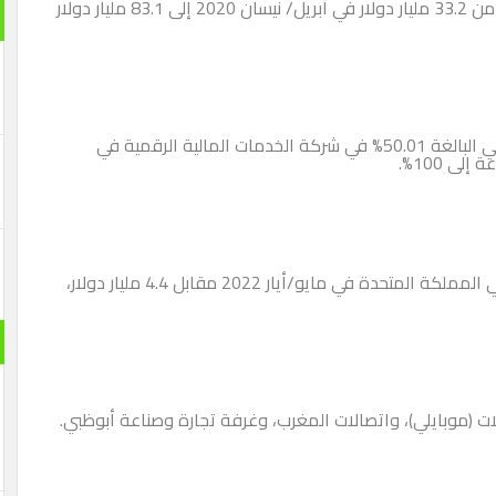
في ذلك الوقت، زادت قيمتها السوقية بنسبة 150.3% من 33.2 مليار دولار في أبريل/ نيسان 2020 إلى 83.1 مليار دولار
كما استحوذت المجموعة على حصة بنك دبي الإسلامي البالغة 50.01% في شركة الخدمات المالية الرقمية في
واستحوذت أيضًا على 9.8% من مجموعة فودافون في المملكة المتحدة في مايو/أيار 2022 مقابل 4.4 مليار دولار،
 (موبايلي)، واتصالات المغرب، وغرفة تجارة وصناعة أبوظبي.