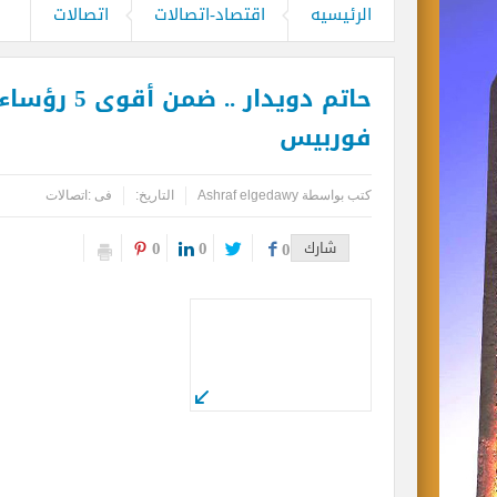
مطارات دبي تتوقع زيادة استثنائية في أعداد المس
الرئيسيه
اقتصاد-اتصالات
اتصالات
كأس العالم وحتى لا تضيع الحقوق..انتبهو
المواقع الأثرية والمتاحف المصرية تشهد إ
فوربيس
بحضور دبلوماسيين عرب.. أمين عام مركز ال
كتب بواسطة
Ashraf elgedawy
التاريخ:
فى :
اتصالات
0
0
شارك
0