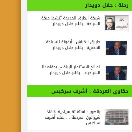
رحلة : جلال دويدار
شبكة الطرق الجديدة تُنشط حركة
السياحة ..بقلم جلال دويدار
طريق الكباش.. أيقونة للسياحة
المصرية.. بقلم جلال دويدار
لصالح الاستثمار الرياضي بمقاصدنا
السياحية .. بقلم جلال دويدار
حكاوي الغردقة : أشرف سركيس
بالصور : استغاثة سياحية لإنقاذ
شيراتون الغردقة … بقلم أشرف
سركيس