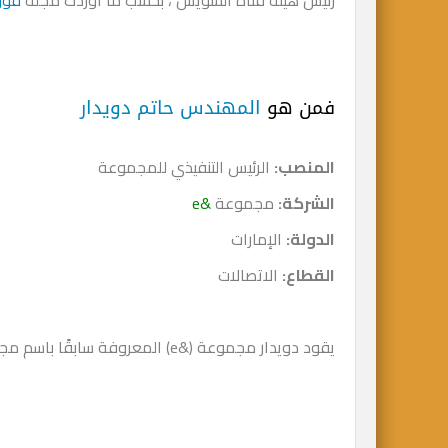
رئيس هيئة قناة السويس ، بحسب ما أوردت مجلة
فور
فمن هو
المهندس حاتم دويدار
المنصب:
الرئيس التنفيذي للمجموعة
الشركة:
مجموعة
&e
الدولة:
الإمارات
القطاع:
الاتصالات
يقود دويدار مجموعة (&e) المعروفة سابقًا باسم مجموعة اتصالات، منذ عام 2020.