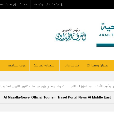
حجز غرف فندقية رخيصة
حجز فنادق بدون وس
طيران ومطارات
ثقافة واثار
اقتصاد-اتصالات
غرف سياحية
وأديب الأمة د. عبد العزيز المقالح
وفد روماني يزور دير سانت كاترين للترويج لمشروع ال
TOURISM RECOVERY ACCELERATES TO REA
Al Masalla-News- Official Tourism Travel Portal News At Middle East
 أول زراعة للخلايا الجذعية في المنطقة لمريضة تعاني من التصلب اللويحي