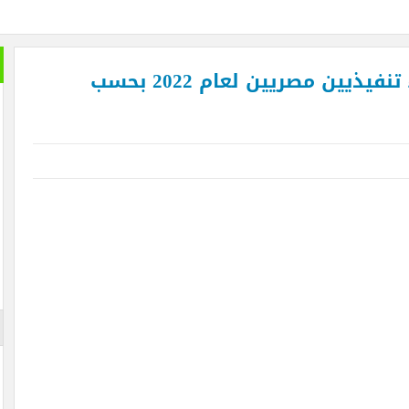
افرين بنهاية العام لتصل إلى 64.3 مليون مسافر
ا مصر هي التي صدرت الإسلام وأزهرها منارته .. بقلم د. عبد الرحيم ريحان
طيران الإما
حاتم دويدار .. ضمن أقوى 5 رؤساء تنفيذيين مصريين لعام 2022 بحسب
قبالًا كبيرًا من الجمهور في يوم مئوية اكتشاف مقبرة الملك الذهبي
بالصور : استغاثة
ملك عبدالله لحوار الأديان: السلام يرتبط بمشاركة كل فئات المجتمعات