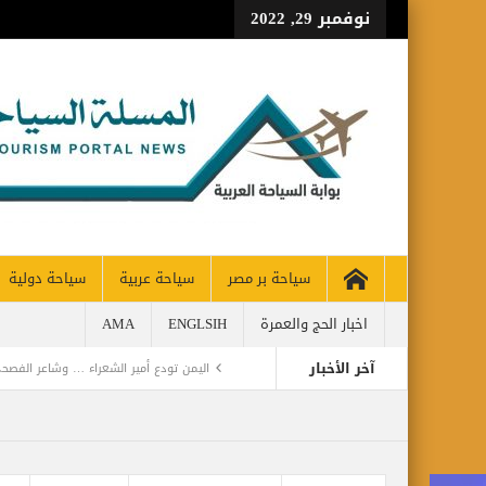
نوفمبر 29, 2022
سياحة بر مصر
سياحة عربية
سياحة دولية
اخبار الحج والعمرة
ENGLSIH
AMA
آخر الأخبار
اليمن تودع أمير الشعراء … وشاعر الفصحى 
CH 65% OF PRE-PANDEMIC LEVELS
مركز أبوظبي للخلايا الجذعية ينجح بإجراء