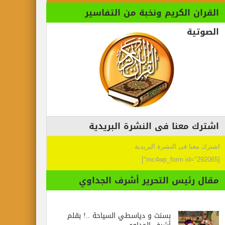
القران الكريم ونخبة من التفاسير
الصوتية
اشترك معنا فى النشرة البريدية
اشترك معنا فى النشرة البريدية
[mc4wp_form id="292065"]
مقال رئيس التحرير أشرف الجداوي
بسنت و دياسطي السياحة ..! بقلم