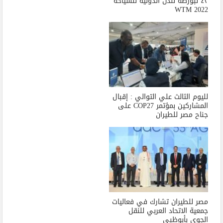
٤٣ لبورصة لندن الدولية للسياحة
WTM 2022
لليوم الثالث علي التوالي : إقبال
المشاركين بمؤتمر COP27 على
جناح مصر للطيران
مصر للطيران تشارك في فعاليات
جمعية الاتحاد العربي للنقل
الجوي بأبوظبي