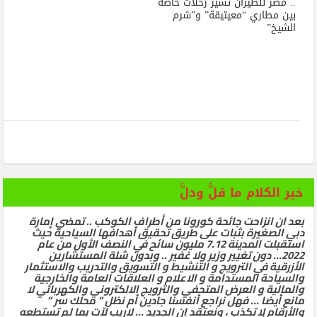
.. مصر للطيران تسير رحلات خاصة
بين مطاري “معيتيقة” و”شرم
الشيخ”
خير الكلام ما قلَّ ودلَّ
بعد ان انزاحت جائحة كورونا من أطراف الكوكب .. تمضي إمارة
دبي الصغيرة بثبات على طريق تحقيق أهدافها السياحية حيث
استقبلت المدينة 7.12 مليون سائح في النصف الأول من عام
2022… دون تغيير وزير ولا غفير .. وبدون شلة المستشارين
الأزرقية في الترويج و التنشيط و التسويق والتدريب والاستثمار
والسياحة المستدامة و الاعلام و العلاقات العامة والخارجية
والمالية و العرض المتحفي والترويج الالكتروني والكهربائي لا
مانع أيضا … فهل نراجع أنفسنا جادين أم نظل ” محلك سر ”
والأرقام لا تكذب ، ونعتقد ان الجديد … لاريب لآت بما لم تستطعه