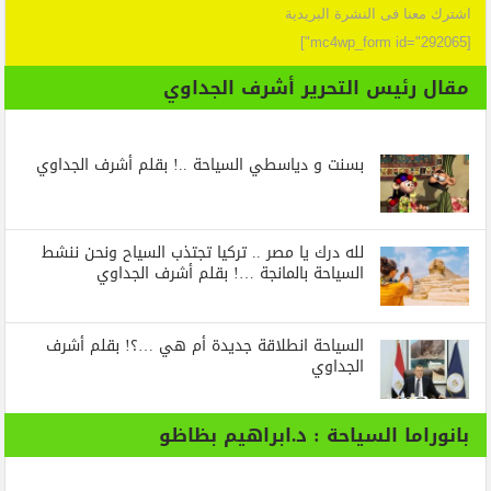
اشترك معنا فى النشرة البريدية
[mc4wp_form id="292065"]
مقال رئيس التحرير أشرف الجداوي
بسنت و دياسطي السياحة ..! بقلم أشرف الجداوي
لله درك يا مصر .. تركيا تجتذب السياح ونحن ننشط
السياحة بالمانجة …! بقلم أشرف الجداوي
السياحة انطلاقة جديدة أم هي …؟! بقلم أشرف
الجداوي
بانوراما السياحة : د.ابراهيم بظاظو