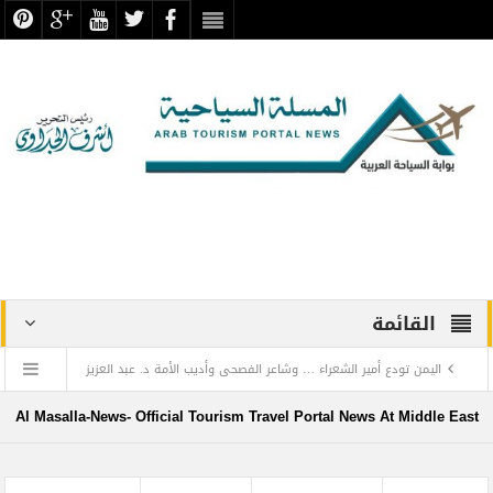
القائمة
اليمن تودع أمير الشعراء … وشاعر الفصحى وأديب الأمة د. عبد العزيز
المقالح
Al Masalla-News- Official Tourism Travel Portal News At Middle East
وفد روماني يزور دير سانت كاترين للترويج لمشروع التجلي الأعظم.. تقرير