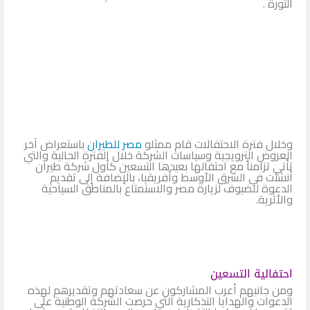
الثورة .
وخلال فترة الاحتفالات قام ممثلو
مصر للطيران
باستعراض آخر
العروض الترويجية وسياسات الشركة خلال الفترة الحالية والتي
تأتي تزامناً مع احتفالها بعيدها التسعين كأول شركة طيران
أنشئت في الشرق الأوسط وأفريقيا، بالإضافة إلى تقديم
الدعوة للضيوف لزيارة مصر والاستمتاع بالمناطق السياحية
والأثرية.
احتفالية التسعين
ومن جانبهم أعرب المشاركون عن سعادتهم وتقديرهم لهذه
الدعوات والهدايا التذكارية التي حرصت الشركة الوطنية على