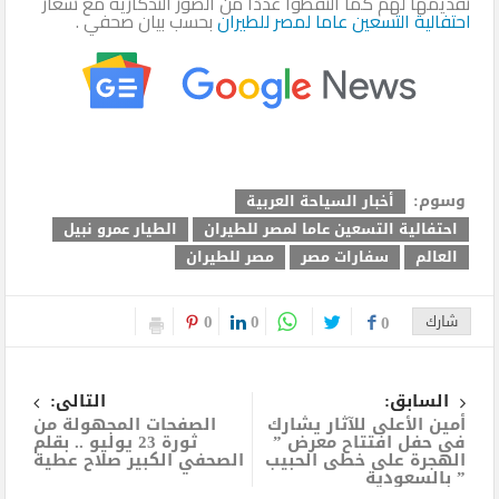
تقديمها لهم كما التقطوا عددا من الصور التذكارية مع شعار
احتفالية التسعين عاما ل
مصر للطيران
بحسب بيان صحفي .
وسوم:
أخبار السياحة العربية
احتفالية التسعين عاما لمصر للطيران
الطيار عمرو نبيل
العالم
سفارات مصر
مصر للطيران
0
0
شارك
0
السابق:
التالى:
أمين الأعلى للآثار يشارك
الصفحات المجهولة من
في حفل افتتاح معرض ”
ثورة 23 يوليو .. بقلم
الهجرة على خطى الحبيب
الصحفي الكبير صلاح عطية
” بالسعودية