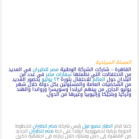
المسلة السياحية
القاهرة – شاركت الشركة الوطنية
مصر للطيران
في العديد
من الاحتفالات التي نظمتها
سفارات مصر
في عدد من
البلدان حول
العالم
للاحتفال بثورة
٢٣ يوليو
بحضور العديد
من الشخصيات العامة والمسئولين بكل دولة خلال شهر
يوليو الجاري من بينهم ايرلندا وسويسرا ورواندا والهند
وتركيا وبلجيكا وإثيوبيا وغيرها من الدول.
كما قام
الطيار عمرو نبيل
رئيس شركة
مصر للطيران
للخطوط
الجوية بزيارة لجمهورية ايرلندا على خط
مصر للطيران
الجديد
من القاهرة إلى دبلن وشارك خلال زيارته في احتفالية ذكرى