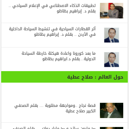
تطبيقات الذكاء الاصطناعي في الإعلام السياحي ..
بقلم د. إبراهيم بظاظو
أثر القطارات السياحية في تنشيط السياحة الداخلية
في الأردن .. بقلم د. إبراهيم بظاظو
ما بعد كورونا واعادة هيكلة خارطة السياحة
الدولية…بقلم د.ابراهيم بظاظو
حول العالم : صلاح عطية
قصة نجاح ..ومواجهة مطلوبة … بقلم الصحفي
الكبير صلاح عطية
١٠٠ مليون سائح و ١٠٠ مليار دولار … بقلم الصحفي