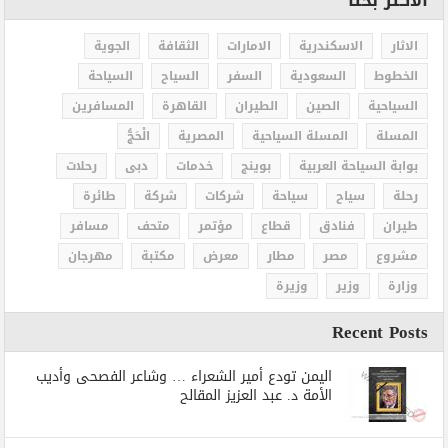
الاكثر بحثاً
الاثار
الاسكندرية
الامارات
الثقافة
الجوية
الخطوط
السعودية
السفر
السياح
السياحة
السياحية
الصين
الطيران
القاهرة
المسافرين
المسلة
المسلة السياحية
المصرية
الْحَجُّ
بوابة السياحة العربية
بوينج
خدمات
دبى
رحلات
رحلة
سياح
سياحة
شركات
شركة
طائرة
طيران
فنادق
قطاع
مؤتمر
متحف
مسافر
مشروع
مصر
مطار
معرض
مكتبة
مهرجان
وزارة
وزير
وزيرة
Recent Posts
اليمن تودع أمير الشعراء … وشاعر الفصحى وأديب
الأمة د. عبد العزيز المقالح