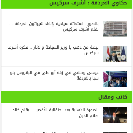
حكاوي الغردقة : أشرف سركيس
بالصور : استغاثة سياحية لإنقاذ شيراتون الغردقة …
بقلم أشرف سركيس
بيضة من دهب يا وزير السياحة والاثار .. فكرة أشرف
سركيس
عيسى وحنفي في زفة أبو على في الباتروس بلو
سبا بالغردقة
كاتب ومقال
الصورة الذهنية بعد احتفالية الأقصر … بقلم خالد
صلاح الدين