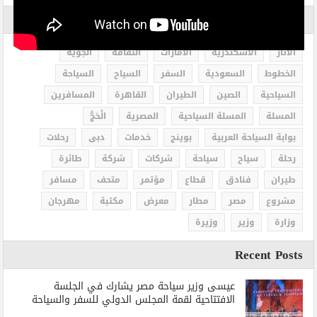
الاكثر بحثاً
الاثار
الاسكندرية
الامارات
الثقافة
الجوية
الخطوط
السعودية
السفر
السياح
السياحة
السياحية
الصين
الطيران
القاهرة
المسافرين
المسلة
المسلة السياحية
المصرية
الْحَجُّ
بوابة السياحة العربية
بوينج
خدمات
دبى
رحلات
رحلة
سياح
سياحة
شركات
شركة
طائرة
طيران
فنادق
قطاع
مؤتمر
متحف
مسافر
مشروع
مصر
مطار
معرض
مكتبة
مهرجان
وزارة
وزير
وزيرة
Recent Posts
عيسى وزير سياحة مصر يشارك في الجلسة
الافتتاحية لقمة المجلس الدولي للسفر والسياحة