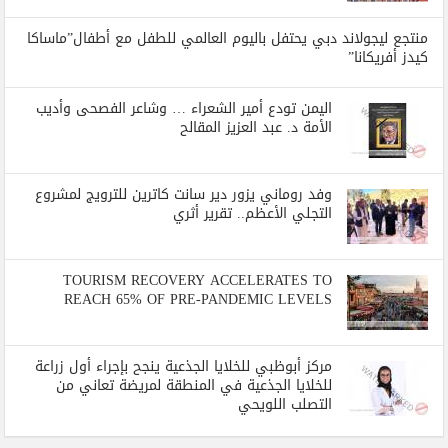
منتجع ليجولاند دبي يحتفل باليوم العالمي للطفل مع أطفال”ماساكا
كيدز أفريكانا”
اليمن تودع أمير الشعراء … وشاعر الفصحى وأديب
الأمة د. عبد العزيز المقالح
وفد روماني يزور دير سانت كاترين للترويج لمشروع
التجلي الأعظم.. تقرير أثري
TOURISM RECOVERY ACCELERATES TO
REACH 65% OF PRE-PANDEMIC LEVELS
مركز أبوظبي للخلايا الجذعية ينجح بإجراء أول زراعة
للخلايا الجذعية في المنطقة لمريضة تعاني من
التصلب اللويحي