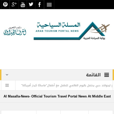
القائمة
بي يحتفل باليوم العالمي للطفل مع أطفال”ماساكا كيدز أفريكانا”
اليمن تودع أمير الشعر
طيران الإمارات تسيّر رحلتين مباشرتين يومياً إلى كولومبو أول ديسمبر
المواقع ال
Al Masalla-News- Official Tourism Travel Portal News At Middle East