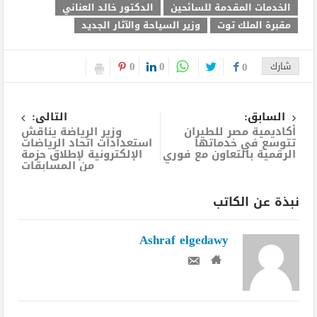
الخدمات المقدمة للسائحين
الدكتور خالد العناني
مقبرة الملك توت
وزير السياحة والآثار الجديد
0
0
شارك
0
السابق:
التالى:
أكاديمية مصر للطيران
وزير الرياضة يناقش
تتوسع في خدماتها
استعدادات اتحاد الرياضات
الرقمية بالتعاون مع فوري
الإلكترونية لإطلاق حزمة
من المسابقات
نبذة عن الكاتب
Ashraf elgedawy