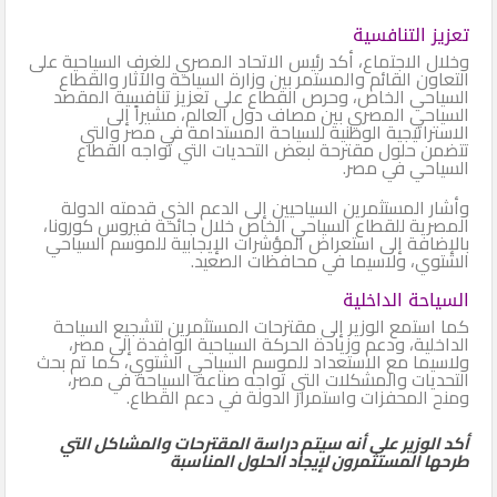
تعزيز التنافسية
وخلال الاجتماع، أكد رئيس الاتحاد المصري للغرف السياحية على
التعاون القائم والمستمر بين وزارة السياحة والآثار والقطاع
السياحي الخاص، وحرص القطاع على تعزيز تنافسية المقصد
السياحي المصري بين مصاف دول العالم، مشيراً إلى
الاستراتيجية الوطنية للسياحة المستدامة في مصر والتي
تتضمن حلول مقترحة لبعض التحديات التي تواجه القطاع
السياحي في مصر.
وأشار المستثمرين السياحيين إلى الدعم الذي قدمته الدولة
المصرية للقطاع السياحي الخاص خلال جائحة فيروس كورونا،
بالإضافة إلى استعراض المؤشرات الإيجابية للموسم السياحي
الشتوي، ولاسيما في محافظات الصعيد.
السياحة الداخلية
كما استمع الوزير إلى مقترحات المستثمرين لتشجيع السياحة
الداخلية، ودعم وزيادة الحركة السياحية الوافدة إلى مصر،
ولاسيما مع الاستعداد للموسم السياحي الشتوي، كما تم بحث
التحديات والمشكلات التي تواجه صناعة السياحة في مصر،
ومنح المحفزات واستمرار الدولة في دعم القطاع.
أكد الوزير على أنه سيتم دراسة المقترحات والمشاكل التي
طرحها المستثمرون لإيجاد الحلول المناسبة