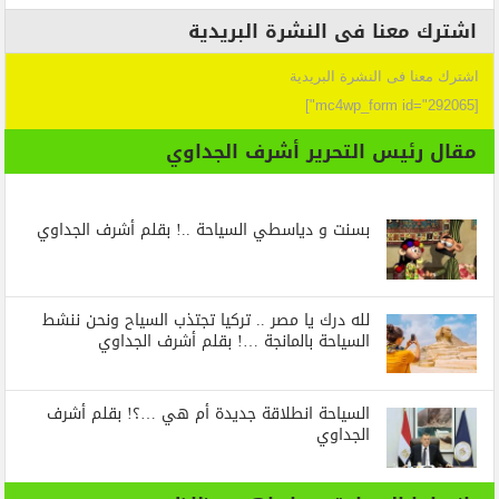
اشترك معنا فى النشرة البريدية
اشترك معنا فى النشرة البريدية
[mc4wp_form id="292065"]
مقال رئيس التحرير أشرف الجداوي
بسنت و دياسطي السياحة ..! بقلم أشرف الجداوي
لله درك يا مصر .. تركيا تجتذب السياح ونحن ننشط
السياحة بالمانجة …! بقلم أشرف الجداوي
السياحة انطلاقة جديدة أم هي …؟! بقلم أشرف
الجداوي