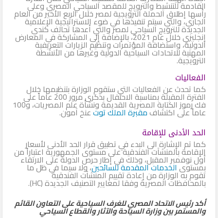
القادمة للتنشيط والترويج للمقصد السياحي المصري وعلى
رأسها إطلاق الحملة الترويجية لمصر خلال الربع الأخير من العام
الجاري، والتي سيتم تنفيذها في ضوء الاستراتيجية الإعلامية
الجديدة للترويج السياحي لمصر والتي أعدها تحالف كندي
إنجليزي خلال عام 2021، بالإضافة إلى المشاركة في المعارض
الدولية، واستضافة المؤتمرات وتنظيم الزيارات التعريفية
المهنية للاتحادات السياحية الدولية وغيرها من الأنشطة
الترويجية.
الفعاليات
كما تحدث عن الفعاليات التي ستقوم الوزارة بتنظيمها خلال
الفترة المقبلة بمناسبة الاحتفال بذكرى مرور 200 عاماً على
فك رموز الكتابة المصرية القديمة ونشأة علم المصريات، و100
عاماً على اكتشاف
مقبرة الملك توت
عنخ آمون.
الحد الأدنى للإقامة
كما تم الإشارة الى البدء في تطبيق قرار الحد الأدنى لأسعار
الإقامة بالمنشآت الفندقية على مستوى الجمهورية اعتباراً من
أول نوفمبر المقبل، وذلك في إطار حرص الدولة على الارتقاء
بمستوى
الخدمات المقدمة للسائحين
، ولا سيما في ظل ما
تقوم به الوزارة من إعادة تقييم المنشآت الفندقية
بالمحافظات المصرية وفقا لمعايير التصنيف الجديدة (HC).
أكد رئيس الاتحاد المصري للغرف السياحية على التعاون القائم
والمستمر بين وزارة السياحة والآثار والقطاع السياحي