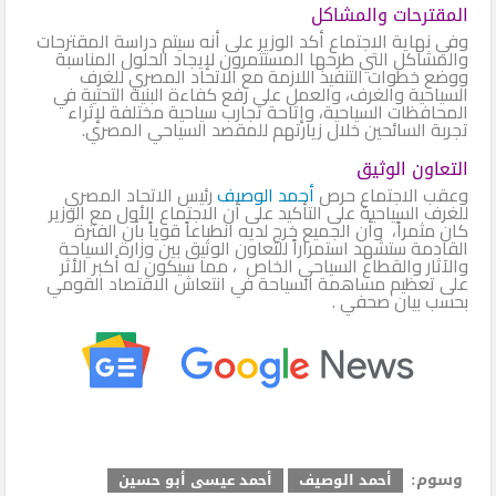
المقترحات والمشاكل
وفي نهاية الاجتماع أكد الوزير على أنه سيتم دراسة المقترحات
والمشاكل التي طرحها المستثمرون لإيجاد الحلول المناسبة
ووضع خطوات التنفيذ اللازمة مع الاتحاد المصري للغرف
السياحية والغرف، والعمل على رفع كفاءة البنية التحتية في
المحافظات السياحية، وإتاحة تجارب سياحية مختلفة لإثراء
تجربة السائحين خلال زيارتهم للمقصد السياحي المصري.
التعاون الوثيق
وعقب الاجتماع حرص
أحمد الوصيف
رئيس الاتحاد المصري
للغرف السياحية على التأكيد على أن الاجتماع الأول مع الوزير
كان مثمراً، وأن الجميع خرج لديه انطباعاً قوياً بأن الفترة
القادمة ستشهد استمراراً للتعاون الوثيق بين وزارة السياحة
والآثار والقطاع السياحي الخاص ، مما سيكون له أكبر الأثر
على تعظيم مساهمة السياحة في انتعاش الاقتصاد القومي
بحسب بيان صحفي .
وسوم:
أحمد الوصيف
أحمد عيسى أبو حسين