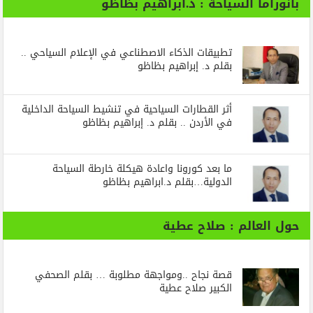
بانوراما السياحة : د.ابراهيم بظاظو
تطبيقات الذكاء الاصطناعي في الإعلام السياحي ..
بقلم د. إبراهيم بظاظو
أثر القطارات السياحية في تنشيط السياحة الداخلية
في الأردن .. بقلم د. إبراهيم بظاظو
ما بعد كورونا واعادة هيكلة خارطة السياحة
الدولية…بقلم د.ابراهيم بظاظو
حول العالم : صلاح عطية
قصة نجاح ..ومواجهة مطلوبة … بقلم الصحفي
الكبير صلاح عطية