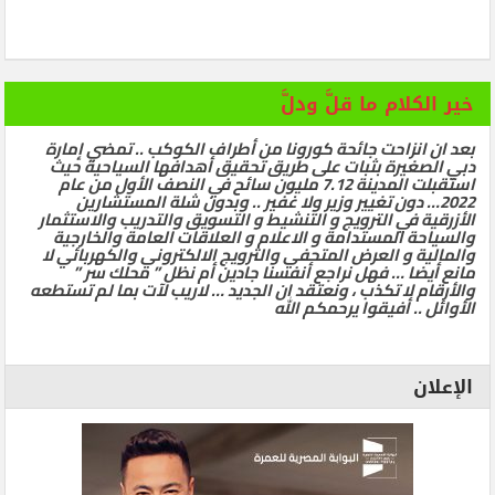
خير الكلام ما قلَّ ودلَّ
بعد ان انزاحت جائحة كورونا من أطراف الكوكب .. تمضي إمارة
دبي الصغيرة بثبات على طريق تحقيق أهدافها السياحية حيث
استقبلت المدينة 7.12 مليون سائح في النصف الأول من عام
2022… دون تغيير وزير ولا غفير .. وبدون شلة المستشارين
الأزرقية في الترويج و التنشيط و التسويق والتدريب والاستثمار
والسياحة المستدامة و الاعلام و العلاقات العامة والخارجية
والمالية و العرض المتحفي والترويج الالكتروني والكهربائي لا
مانع أيضا … فهل نراجع أنفسنا جادين أم نظل ” محلك سر ”
والأرقام لا تكذب ، ونعتقد ان الجديد … لاريب لآت بما لم تستطعه
الأوائل .. أفيقوا يرحمكم الله
الإعلان