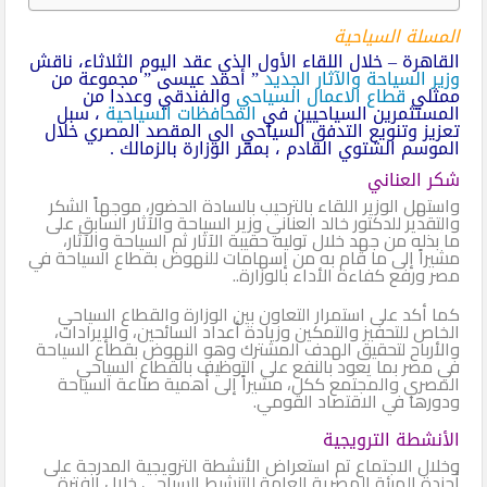
المسلة السياحية
القاهرة – خلال اللقاء الأول الذي عقد اليوم الثلاثاء، ناقش
وزير السياحة والآثار الجديد
” أحمد عيسى ” مجموعة من
ممثلي
قطاع الاعمال السياحي
والفندقي وعددا من
المستثمرين السياحيين في
المحافظات السياحية
، سبل
تعزيز وتنويع التدفق السياحي الي المقصد المصري خلال
الموسم الشتوي القادم ، بمقر الوزارة بالزمالك .
شكر العناني
واستهل الوزير اللقاء بالترحيب بالسادة الحضور، موجهاً الشكر
والتقدير للدكتور خالد العناني وزير السياحة والآثار السابق على
ما بذله من جهد خلال توليه حقيبة الآثار ثم السياحة والآثار،
مشيراً إلى ما قام به من إسهامات للنهوض بقطاع السياحة في
مصر ورفع كفاءة الأداء بالوزارة..
كما أكد على استمرار التعاون بين الوزارة والقطاع السياحي
الخاص للتحفيز والتمكين وزيادة أعداد السائحين، والإيرادات،
والأرباح لتحقيق الهدف المشترك وهو النهوض بقطاع السياحة
في مصر بما يعود بالنفع على التوظيف بالقطاع السياحي
المصري والمجتمع ككل، مشيراً إلى أهمية صناعة السياحة
ودورها في الاقتصاد القومي.
الأنشطة الترويجية
وخلال الاجتماع تم استعراض الأنشطة الترويجية المدرجة على
أجندة الهيئة المصرية العامة للتنشيط السياحي خلال الفترة