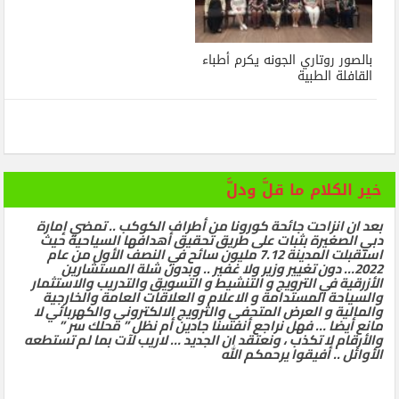
بالصور روتاري الجونه يكرم أطباء
القافلة الطبية
خير الكلام ما قلَّ ودلَّ
بعد ان انزاحت جائحة كورونا من أطراف الكوكب .. تمضي إمارة
دبي الصغيرة بثبات على طريق تحقيق أهدافها السياحية حيث
استقبلت المدينة 7.12 مليون سائح في النصف الأول من عام
2022… دون تغيير وزير ولا غفير .. وبدون شلة المستشارين
الأزرقية في الترويج و التنشيط و التسويق والتدريب والاستثمار
والسياحة المستدامة و الاعلام و العلاقات العامة والخارجية
والمالية و العرض المتحفي والترويج الالكتروني والكهربائي لا
مانع أيضا … فهل نراجع أنفسنا جادين أم نظل ” محلك سر ”
والأرقام لا تكذب ، ونعتقد ان الجديد … لاريب لآت بما لم تستطعه
الأوائل .. أفيقوا يرحمكم الله