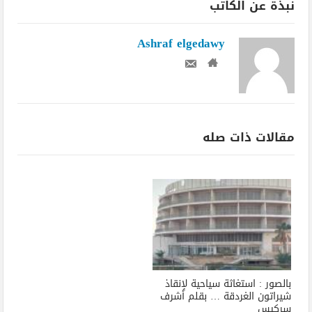
نبذة عن الكاتب
Ashraf elgedawy
مقالات ذات صله
بالصور : استغاثة سياحية لإنقاذ
شيراتون الغردقة … بقلم أشرف
سركيس