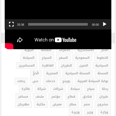
33:38
00:00
الاكثر بحثاً
الاثار
الاسكندرية
الامارات
الثقافة
الجوية
الخطوط
السعودية
السفر
السياح
السياحة
السياحية
الصين
الطيران
القاهرة
المسافرين
المسلة
المسلة السياحية
المصرية
الْحَجُّ
بوابة السياحة العربية
بوينج
خدمات
دبى
رحلات
رحلة
سياح
سياحة
شركات
شركة
طائرة
طيران
فنادق
قطاع
مؤتمر
متحف
مسافر
مشروع
مصر
مطار
معرض
مكتبة
مهرجان
وزارة
وزير
وزيرة