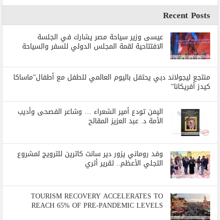
Recent Posts
عيسى وزير سياحة مصر يشارك في الجلسة
الافتتاحية لقمة المجلس الدولي للسفر والسياحة
منتجع ليجولاند دبي يحتفل باليوم العالمي للطفل مع أطفال”ماساكا
كيدز أفريكانا”
اليمن تودع أمير الشعراء … وشاعر الفصحى وأديب
الأمة د. عبد العزيز المقالح
وفد روماني يزور دير سانت كاترين للترويج لمشروع
التجلي الأعظم.. تقرير أثري
TOURISM RECOVERY ACCELERATES TO
REACH 65% OF PRE-PANDEMIC LEVELS