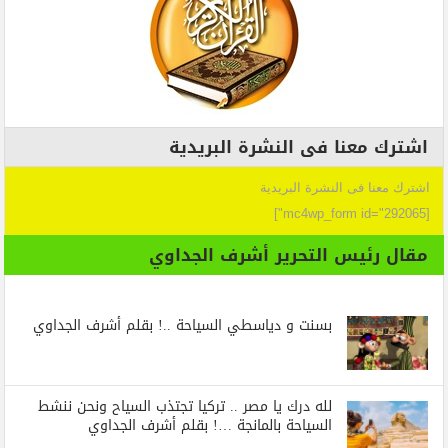
اشترك معنا فى النشرة البريدية
اشترك معنا فى النشرة البريدية
[mc4wp_form id="292065"]
مقال رئيس التحرير أشرف الجداوي
بسنت و دياسطي السياحة ..! بقلم أشرف الجداوي
لله درك يا مصر .. تركيا تجتذب السياح ونحن ننشط
السياحة بالمانجة …! بقلم أشرف الجداوي