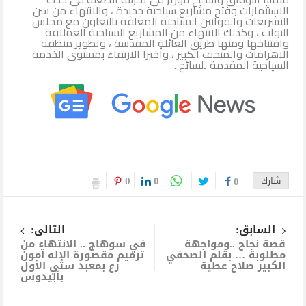
الاستثمارات وفتح مشاريع سياحية جديدة ، والانتهاء من سن
التشريعات والقوانين السياحية المعلقة بالتعاون مع مجلس
النواب ، وكذلك الانتهاء من المشاريع السياحية العملاقة
وافتتاحها ومنها طريق العائلة المقدسة ، وتطوير منطقه
الاهرامات والمتحف الكبير ، وأخيرا الارتقاء بمستوى الخدمة
السياحية المقدمة للسائح .
0
0
شارك
0
السابق:
التالى:
قصة نجاح ..ومواجهة
في سوهاج .. الانتهاء من
مطلوبة … بقلم الصحفي
ترميم مقصورة الإله آمون
الكبير صلاح عطية
رع بمعبد ستي الأول
بأبيدوس