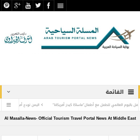
القائمة
العالمي للطفل مع أطفال”ماساكا كيدز أفريكانا”
اليمن تودع أمير الشعراء … وشاعر الفصح
ارات تسيّر رحلتين مباشرتين يومياً إلى كولومبو أول ديسمبر
المواقع الأثرية والمتاحف ا
Al Masalla-News- Official Tourism Travel Portal News At Middle East