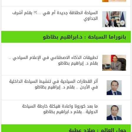
السياحة انطلاقة جديدة أم هي …؟! بقلم أشرف
الجداوي
بانوراما السياحة : د.ابراهيم بظاظو
تطبيقات الذكاء الاصطناعي في الإعلام السياحي ..
بقلم د. إبراهيم بظاظو
أثر القطارات السياحية في تنشيط السياحة الداخلية
في الأردن .. بقلم د. إبراهيم بظاظو
ما بعد كورونا واعادة هيكلة خارطة السياحة
الدولية…بقلم د.ابراهيم بظاظو
حول العالم : صلاح عطية