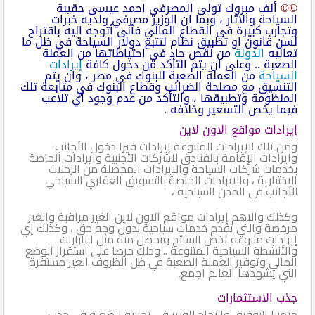
©©
ألف مبروك تولى المصرفي احمد عيسى حقيبة
السياحة والاثار ، وبما ان الوزير مصرفي ولديه خبرات
وتجارب كبيرة في القطاع المالي فأنى أتوجه اليه باقتراح
لسن قانون او تطبيق نظام لتتبع دولار السياحة في ظل ما
تعانيه
الدولة
من نقص حاد في احتياطاتها من العملة
الصعبة .. وعلى ان يتم التأكد من دخول كافة
إيرادات
السياحة
من العملة الصعبة للبنوك في مصر ، وان يتم
التنسيق مع مصلحة الضرائب وقطاع البنوك في متابعة تلك
المنظومة وتطبيقها ، والتأكد من عدم وجود أي تلاعب
فيما يخص التسعير وخلافه .
إيرادات مواقع الاون لاين
ومن تلك الإيرادات المتنوعة إيرادات فيزا دخول الأجانب
وايرادات الإقامة بالفنادق للشركات الأجنبية وايرادات الخاصة
بخدمات شركات السياحة والايرادات المحصلة من الرحلات
الاختيارية ، والايرادات الخاصة بالتسويق العقاري السياحي
للأجانب في المدن السياحية ،
وكذلك والاهم إيرادات مواقع الاون لاين الغير مراقبة والغير
مرخصة والتي تقدم خدمات سياحية بدون وجه حق ، وكذلك إي
إيرادات متنوعة تخص السائح وتحصل منه مثل البازارات
والأنشطة السياحية المتنوعة .. وذلك حرصا على استقرار الوضع
المالي وتوفير العملة الصعبة في ظل الظروف الغير مستقرة
التي يشهدها العالم اجمع.
جذب الاستثمارات
متمنيا التوفيق والنجاح للوزير في تجربته الصعبة في جذب