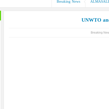
Breaking News
ALMASALLA
 الدم في السودان .. بقلم الصحفي الكبير محمد عبد القادر
الدفاع عن الحضارة ترفض الرد
UNWTO and
Breaking Ne