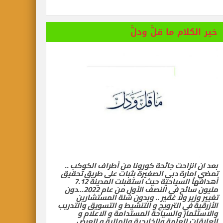
 المستفز لبطلة كليوباترا وتصدر بيانها الثاني
خير الكلام ما قلَّ ودلَّ
بعد ان انزاحت جائحة كورونا من أطراف الكوكب ..
تمضي إمارة دبي الصغيرة بثبات على طريق تحقيق
أهدافها السياحية حيث استقبلت المدينة 7.12
مليون سائح في النصف الأول من عام 2022…دون
تغيير وزير ولا غفير .. وبدون شلة المستشارين
الأزرقية في الترويج و التنشيط و التسويق والتدريب
والاستثمار والسياحة المستدامة و الاعلام و
العلاقات العامة والخارجية والمالية و العرض