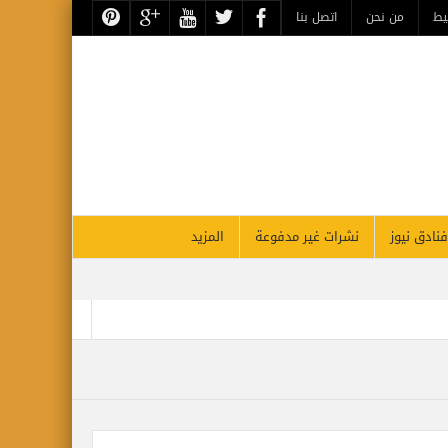
يط
من نحن
اتصل بنا
فنادق نيوز
نشرات غير مدفوعة
المزيد
أقوي قادة السياحة والسفر بالشرق الأوسط بحسب فوربس
لأقصر يحتفل غداً بذكرى مرور 26 عاماً على افتتاحه