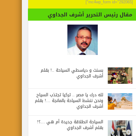
[mc4wp_form id="292065"]
مقال رئيس التحرير أشرف الجداوي
بسنت و دياسطي السياحة ..! بقلم
أشرف الجداوي
لله درك يا مصر .. تركيا تجتذب السياح
ونحن ننشط السياحة بالمانجة …! بقلم
أشرف الجداوي
السياحة انطلاقة جديدة أم هي …؟!
بقلم أشرف الجداوي