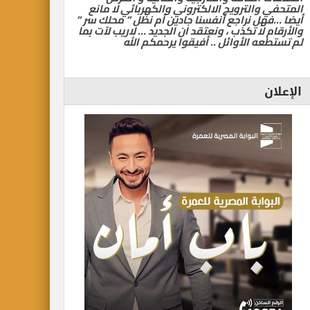
المتحفي والترويج الالكتروني والكهربائي لا مانع
أيضا …فهل نراجع أنفسنا جادين أم نظل ” محلك سر ”
والأرقام لا تكذب ، ونعتقد ان الجديد … لاريب لآت بما
لم تستطعه الأوائل .. أفيقوا يرحمكم الله
الإعلان