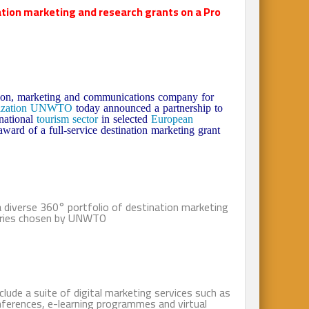
ion marketing and research grants on a Pro
tion, marketing and communications company for
zation
UNWTO
today announced a partnership to
rnational
tourism sector
in selected
European
rd of a full-service destination marketing grant
 diverse 360° portfolio of destination marketing
ntries chosen by UNWTO.
nclude a suite of digital marketing services such as
nferences, e-learning programmes and virtual