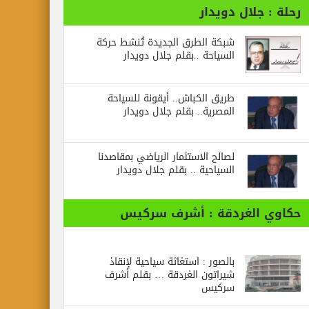
رحلة : جلال دويدار
شبكة الطرق الجديدة تُنشط حركة
السياحة ..بقلم جلال دويدار
طريق الكباش.. أيقونة للسياحة
المصرية.. بقلم جلال دويدار
لصالح الاستثمار الرياضي بمقاصدنا
السياحية .. بقلم جلال دويدار
حكاوي الغردقة : أشرف سركيس
بالصور : استغاثة سياحية لإنقاذ
شيراتون الغردقة … بقلم أشرف
سركيس