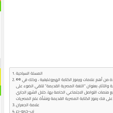
المسلة السياحية
©© تعرف على علامة اليوم .. علامة “الجعران ” واحدة من أهم علامات ورموز الكتابة الهيروغليفية ، وذلك في
حة والآثار، بعنوان “اللغة المصرية القديمة” لتلقي الضوء على
ع منصات التواصل الاجتماعي الخاصة بها، خلال الشهر الجاري
علامة الجعران
نب-خبرو-رع