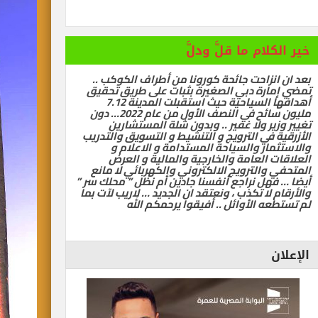
رات تسيّر رحلتين مباشرتين يومياً إلى كولومبو أول ديسمبر
 سياحية لإنقاذ شيراتون الغردقة … بقلم أشرف سركيس
خير الكلام ما قلَّ ودلَّ
بعد ان انزاحت جائحة كورونا من أطراف الكوكب ..
تمضي إمارة دبي الصغيرة بثبات على طريق تحقيق
ي
أهدافها السياحية حيث استقبلت المدينة 7.12
مليون سائح في النصف الأول من عام 2022… دون
تغيير وزير ولا غفير .. وبدون شلة المستشارين
الأزرقية في الترويج و التنشيط و التسويق والتدريب
والاستثمار والسياحة المستدامة و الاعلام و
العلاقات العامة والخارجية والمالية و العرض
المتحفي والترويج الالكتروني والكهربائي لا مانع
أيضا … فهل نراجع أنفسنا جادين أم نظل ” محلك سر ”
والأرقام لا تكذب ، ونعتقد ان الجديد … لاريب لآت بما
لم تستطعه الأوائل .. أفيقوا يرحمكم الله
الإعلان