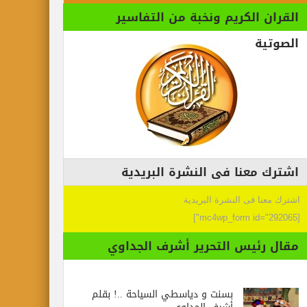
القران الكريم ونخبة من التفاسير
الصوتية
اشترك معنا فى النشرة البريدية
اشترك معنا فى النشرة البريدية
[mc4wp_form id="292065"]
مقال رئيس التحرير أشرف الجداوي
بسنت و دياسطي السياحة ..! بقلم