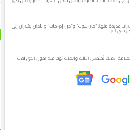
ة، وهي علامة ثلاثية الصوت وتمثل شكل “جعران” كصورة من صور
بيرات عديدة منها: “خبر-سوت” و”خبر-إم-حات” واللذان يشيران إلى
 حتى الآن.
لامة الملك تُحتمس الثالث والملك توت عنخ آمون الذي لقب