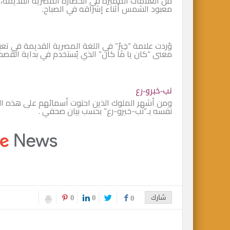
من العلامات المُميزة في الحضارة المصرية القديم
معبود الشمس أثناء إشراقه في الصباح.
وُردت علامة “خِبِرْ” في اللغة المصرية القديمة في تع
معنى “كان يا ما كان” الذي يُستخدم في بداية القصص
نب-خبرو-رع
ومن أشهر الملوك الذين احتوت أسمائهم على هذه الع
نفسه بـ”نب-خبرو-رع” بحسب بيان صحفي .
0
0
شارك
0