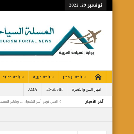
نوفمبر 29, 2022
سياحة بر مصر
سياحة عربية
سياحة دولية
اخبار الحج والعمرة
ENGLSIH
AMA
آخر الأخبار
اليمن تودع أمير الشعراء … وشاعر الفصحى 
CH 65% OF PRE-PANDEMIC LEVELS
مركز أبوظبي للخلايا الجذعية ينجح بإجراء