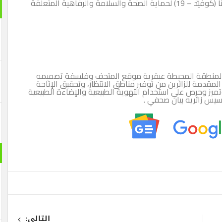
والتي تختص بإدارة المخاطر الناشئة عن فيروس كورونا (كوفيد – 19) لحماية الصحة والسلامة والرفاهية المتعلقة
والمنطقة المحيطة عبقرية موقع المتحف وفلسفة تصميمه
قدمة للزائرين من توفير مناطق الانتظار، وتحقيق الإتاحة
ميز وحرص علي استخدام التهوية الطبيعية والإضاءة الطبيعية
يس زائريه بيان صحفي .
التالى: