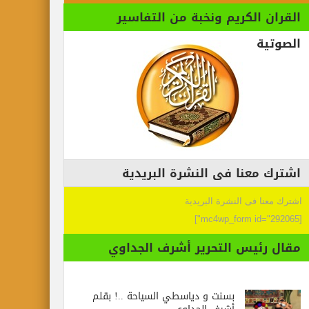
القران الكريم ونخبة من التفاسير
الصوتية
اشترك معنا فى النشرة البريدية
اشترك معنا فى النشرة البريدية
[mc4wp_form id="292065"]
مقال رئيس التحرير أشرف الجداوي
بسنت و دياسطي السياحة ..! بقلم