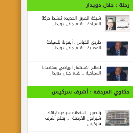
رحلة : جلال دويدار
شبكة الطرق الجديدة تُنشط حركة
السياحة ..بقلم جلال دويدار
طريق الكباش.. أيقونة للسياحة
المصرية.. بقلم جلال دويدار
لصالح الاستثمار الرياضي بمقاصدنا
السياحية .. بقلم جلال دويدار
حكاوي الغردقة : أشرف سركيس
بالصور : استغاثة سياحية لإنقاذ
شيراتون الغردقة … بقلم أشرف
سركيس