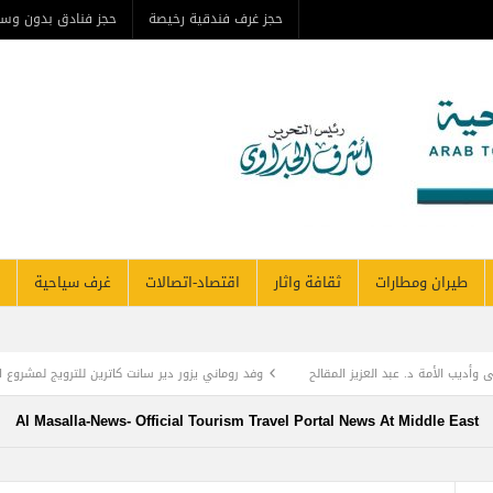
حجز غرف فندقية رخيصة
حجز فنادق بدون وس
طيران ومطارات
ثقافة واثار
اقتصاد-اتصالات
غرف سياحية
وأديب الأمة د. عبد العزيز المقالح
وفد روماني يزور دير سانت كاترين للترويج لمشروع ال
TOURISM RECOVERY ACCELERATES TO REA
Al Masalla-News- Official Tourism Travel Portal News At Middle East
 أول زراعة للخلايا الجذعية في المنطقة لمريضة تعاني من التصلب اللويحي