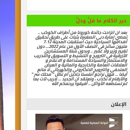
رات تسيّر رحلتين مباشرتين يومياً إلى كولومبو أول ديسمبر
خير الكلام ما قلَّ ودلَّ
 سياحية لإنقاذ شيراتون الغردقة … بقلم أشرف سركيس
بعد ان انزاحت جائحة كورونا من أطراف الكوكب ..
تمضي إمارة دبي الصغيرة بثبات على طريق تحقيق
أهدافها السياحية حيث استقبلت المدينة 7.12
مليون سائح في النصف الأول من عام 2022… دون
تغيير وزير ولا غفير .. وبدون شلة المستشارين
الأزرقية في الترويج و التنشيط و التسويق والتدريب
والاستثمار والسياحة المستدامة و الاعلام و
العلاقات العامة والخارجية والمالية و العرض
المتحفي والترويج الالكتروني والكهربائي لا مانع
أيضا … فهل نراجع أنفسنا جادين أم نظل ” محلك سر ”
والأرقام لا تكذب ، ونعتقد ان الجديد … لاريب لآت بما
لم تستطعه الأوائل .. أفيقوا يرحمكم الله
الإعلان