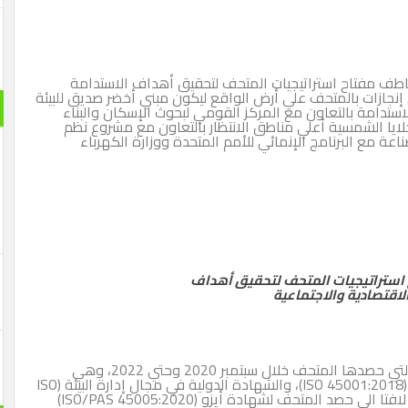
عاطف مفتاح استراتيجيات المتحف لتحقيق أهداف الاستدامة
ن إنجازات بالمتحف علي أرض الواقع ليكون مبني أخضر صديق للبيئة
ستدامة بالتعاون مع المركز القومي لبحوث الإسكان والبناء
خلايا الشمسية أعلي مناطق الانتظار بالتعاون مع مشروع نظم
عة مع البرنامج الإنمائي للأمم المتحدة ووزارة الكهرباء
استراتيجيات المتحف لتحقيق أهداف
الاقتصادية والاجتماعية
وأشار اللواء عاطف مفتاح إلى تجديد شهادات الأيزو التي حصدها المتحف خلال سبتمبر 2020 وحتي 2022، وهي
الشهادة الدولية في مجال السلامة والصحة المهنية (ISO 45001:2018)، والشهادة الدولية في مجال إدارة البيئة (ISO
14001)، والشهادة الدولية لنظم الجودة (ISO 9001)، لافتا الي حصد المتحف لشهادة أيزو (ISO/PAS 45005:2020)