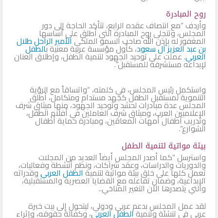
روح المبادرة
وأردف “مع انتصاف عقده الرابع، تتأكد الحاجة إلى دور
المجلس، وتتجلى روح المبادرة التي أطلق على أساسها
المغفور له بإذن الله صاحب السمو الملكي
الأمير الراحل
طلال
بن عبد العزيز آل سعود
، كأول مؤسسة عربية معنية ب
الطفل
العربي
. عملت على توحيد الجهود لتنمية الطفل، وإطلاق العنان
لإبداعه مستشرفة للمستقبل”.
واستكمل رئيس المجلس، في كلمته، “واتساقاً مع الرؤية
التنموية لمستقبل الطفل كجهد مستدام ومتكامل، أطلق
المجلس عدة مبادرات لحشد وتوحيد الجهود، منها ميثاق شرف
الإعلاميين العرب، وميثاق شرف العاملين في أفلام الطفل،
وتدريب أطفال أمهات المعاقين، ومبادرة حماية أطفال
الشوارع”.
بيئة مواتية لتنمية الطفل
واسترسل “كما أصدر المجلس أيضاً العديد من المجلات
والدوريات والدراسات، وعقد شراكات، ونظم أنشطة وفعاليات،
تعمل كلها على خلق بيئة مواتية لتنمية
الطفل العربي
وقدراته
الإبداعية، وضمان تفاعله مع القضايا العصرية والمستقبلية،
والتي يتصدرها الآن التغير المناخي..
لقد عمل المجلس بدعم عربي ودولي، ليتحول إلى بيت خبرة
عربي في تنشئة وتنمية
الطفل العربي
، وكفالة حقوقه، وإثراء