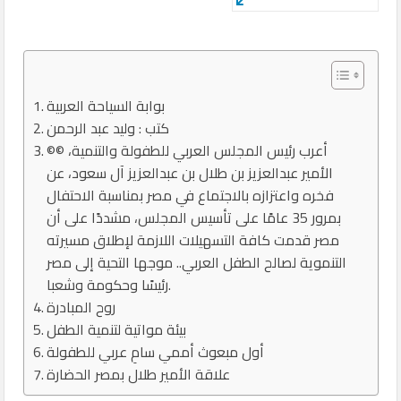
بوابة السياحة العربية
كتب : وليد عبد الرحمن
©© أعرب رئيس المجلس العربي للطفولة والتنمية،
الأمير عبدالعزيز بن طلال بن عبدالعزيز آل سعود، عن
فخره واعتزازه بالاجتماع في مصر بمناسبة الاحتفال
بمرور 35 عامًا على تأسيس المجلس، مشددًا على أن
مصر قدمت كافة التسهيلات اللازمة لإطلاق مسيرته
التنموية لصالح الطفل العربي.. موجها التحية إلى مصر
رئيسًا وحكومة وشعبا.
روح المبادرة
بيئة مواتية لتنمية الطفل
أول مبعوث أممي سامٍ عربي للطفولة
علاقة الأمير طلال بمصر الحضارة