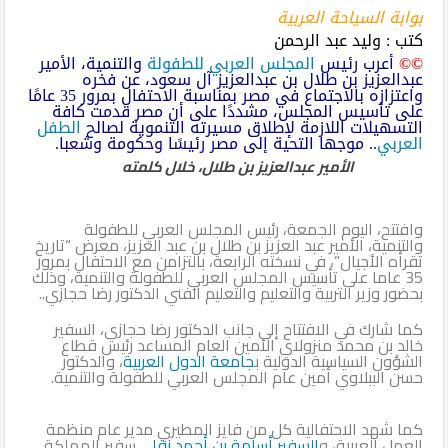
بوابة السياحة العربية
كتب : وليد عبد الرحمن
©©
أعرب رئيس
المجلس العربي للطفولة
والتنمية، الأمير
عبدالعزيز بن طلال بن عبدالعزيز آل سعود، عن فخره
واعتزازه بالاجتماع في مصر بمناسبة الاحتفال بمرور 35 عامًا
على تأسيس المجلس، مشددًا على أن مصر قدمت كافة
التسهيلات اللازمة لإطلاق مسيرته التنموية لصالح
الطفل
العربي
.. موجها التحية إلى مصر رئيسًا وحكومة وشعبا.
الأمير عبدالعزيز بن طلال، خلال كلمته
وافتتح، اليوم الجمعة، رئيس المجلس العربي للطفولة
والتنمية، الأمير عبد العزيز بن طلال بن عبد العزيز، معرض “تاريخ
تقرأه الأجيال”، في نسخته الرابعة، بالتزامن مع الاحتفال بمرور
35 عاما على تأسيس المجلس العربي للطفولة والتنمية، وذلك
بحضور وزير التربية والتعليم والتعليم الفني الدكتور رضا حجازي..
كما شارك في الافتتاح إلى جانب الدكتور رضا حجازي، السفير
خالد بن محمد منزولاي الأمين العام المساعد رئيس قطاع
الشؤون السياسية الدولية ب
جامعة الدول العربية
، والدكتور
حسن الببلاوي أمين عام المجلس العربي للطفولة والتنمية.
كما شهد الاحتفالية كل من فايز المطيري مدير عام منظمة
العمل العربية، و
السفير أسامة بن أحمد نقلي
سفير المملكة