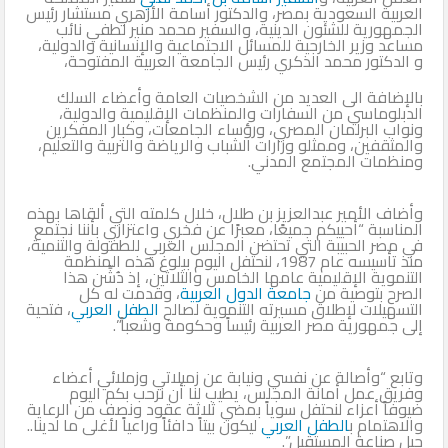
العربية السعودية بمصر، والدكتور أسامة الأزهري مستشار رئيس
الجمهورية للشئون الدينية، والسفير محمد منير لطفي نائب
مساعد وزير الخارجية للمسائل الاجتماعية والإنسانية والدولية،
و الدكتور محمد الذكري رئيس الجامعة العربية المفتوحة،
بالإضافة الى العديد من الشخصيات العامة وأعضاء السلك
الدبلوماسي من السفارات والمنظمات الإقليمية والدولية،
ونواب البرلمان المصري، ورؤساء الجامعات، وكبار المفكرين
والمثقفين، وممثلو وزارات الشباب والرياضة والتربية والتعليم،
ومنظمات المجتمع المدني.
وأضاف الأمير عبدالعزيز بن طلال، خلال كلمته التي ألقاها بهذه
المناسبة “أحييكم جميعًا، معبرًا عن فخري واعتزازي بأننا نجتمع
في مصر الحبيبة التي تحتضن المجلس العربي للطفولة والتنمية،
منذ تأسيسه عام 1987، لنحتفل اليوم ببلوغ هذه المنظمة
التنموية الإقليمية عامها الخامس والثلاثين، إذ دُشِّن هذا
الصرح بتوصية من
جامعة الدول العربية
، وقدمت له كل
التسهيلات لإطلاق مسيرته التنموية لصالح
الطفل العربي
، فتحية
إلى جمهورية مصر العربية رئيساً وحكومة وشعباً”.
وتابع “وأصالة عن نفسي ونيابة عن زميلاتي وزملائي أعضاء
وفريق عمل أمانة المجلس، يطيب لنا أن نرحب بكم اليوم
ضيوفاً أعزاء لنحتفل سوياً بمضي ثلاثة عقود ونصف من الرعاية
والاهتمام ب
الطفل العربي
ليكون بيتاً دافئاً وراعياً لأغلى ما لدينا..
جيل صناعة المستقبل”.