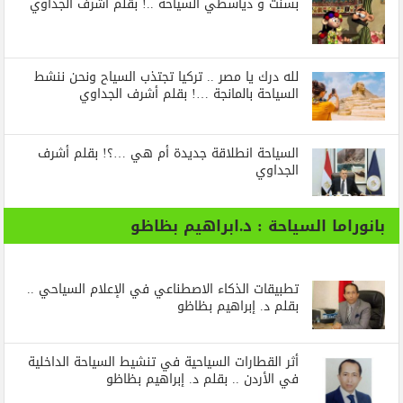
بسنت و دياسطي السياحة ..! بقلم أشرف الجداوي
لله درك يا مصر .. تركيا تجتذب السياح ونحن ننشط
السياحة بالمانجة …! بقلم أشرف الجداوي
السياحة انطلاقة جديدة أم هي …؟! بقلم أشرف
الجداوي
بانوراما السياحة : د.ابراهيم بظاظو
تطبيقات الذكاء الاصطناعي في الإعلام السياحي ..
بقلم د. إبراهيم بظاظو
أثر القطارات السياحية في تنشيط السياحة الداخلية
في الأردن .. بقلم د. إبراهيم بظاظو