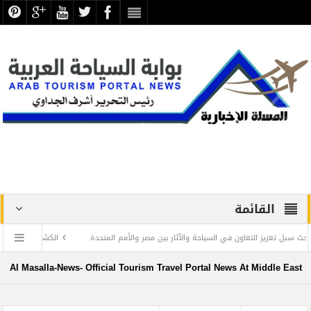
القائمة
لتعاون في السياحة والآثار بين مصر والأمم المتحدة
الكشف عن أكثر من 2000 رؤوس الكباش المحنطة تعود للعصر البطلمي في منطقة أبيدوس
Al Masalla-News- Official Tourism Travel Portal News At Middle East