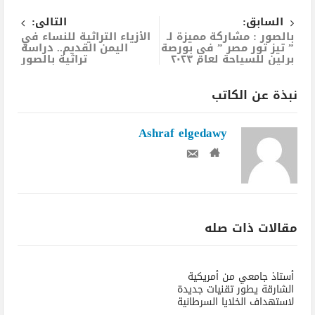
السابق:
التالى:
بالصور : مشاركة مميزة لـ
الأزياء التراثية للنساء في
” تيز تور مصر ” في بورصة
اليمن القديم.. دراسة
برلين للسياحة لعام ٢٠٢٣
تراثية بالصور
نبذة عن الكاتب
Ashraf elgedawy
مقالات ذات صله
أستاذ جامعي من أمريكية
الشارقة يطور تقنيات جديدة
لاستهداف الخلايا السرطانية