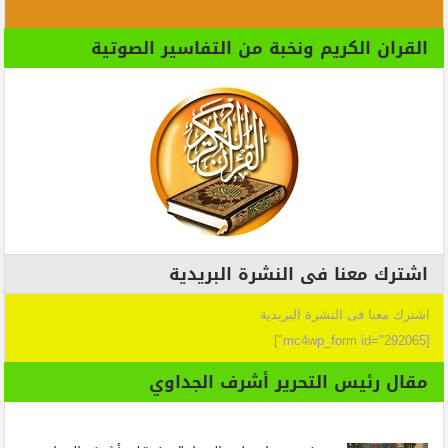
القران الكريم ونخبة من التفاسير الصوتية
اشترك معنا فى النشرة البريدية
اشترك معنا فى النشرة البريدية
[mc4wp_form id="292065"]
مقال رئيس التحرير أشرف الجداوي