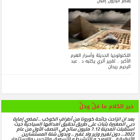
بقصر البارون إمبان
التكنولوجيا الحديثة وأسرار الهرم
الأكبر .. تقرير أثري يكتبه د . عبد
الرحيم ريحان
خير الكلام ما قلَّ ودلَّ
بعد ان انزاحت جائحة كورونا من أطراف الكوكب .. تمضي إمارة
دبي الصغيرة بثبات على طريق تحقيق أهدافها السياحية حيث
استقبلت المدينة 7.12 مليون سائح في النصف الأول من عام
2022… دون تغيير وزير ولا غفير .. وبدون شلة المستشارين
الأزرقية في الترويج و التنشيط و التسويق والتدريب والاستثمار