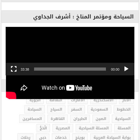
السياحة ومؤتمر المناخ : أشرف الجداوي
مشغل
الفيديو
33:38
00:00
الاكثر بحثاً
الاثار
الاسكندرية
الامارات
الثقافة
الجوية
الخطوط
السعودية
السفر
السياح
السياحة
السياحية
الصين
الطيران
القاهرة
المسافرين
المسلة
المسلة السياحية
المصرية
الْحَجُّ
بوابة السياحة العربية
بوينج
خدمات
دبى
رحلات