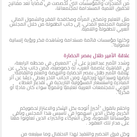
من المنجزات والمؤسسات التي تخصصت في قضايا تعد مفاتيح
لتحقيق التنمية المستدامة لمجتمعاتنا،
مثل التعليم وتمكين المرأة ومكافحة الفقر والشمول المالي
وتنمية المجتمع المدني، إلى جانب الطفولة من خلال المجلس
العربي للطفولة والتنمية.
وكلها مؤسسات قائمة مستدامة وشاهدة فكر ورؤية إنسانية
شمولية”.
علاقة الأمير طلال بمصر الحضارة
وشدد الأمير عبدالعزيز على أن “المعرض في محطته الرابعة،
في القاهرة عاصمة العرب، له خصوصيته، فمن جانب يحكي عن
علاقة الأمير طلال بمصر الحضارة والنهضة والعلم والثقافة؛
بأرضها وسيداتها ورجالها، ومن الجانب الآخر يعطي درسًا عن أثر
المبادرة واستشعار المسؤولية التاريخية في تقديم العطاء
النوعي للمجتمعات العربية تعليميًا وتنمويًا سواء كان ماديًا أو
فكريًا”.
واختتم بالقول “أخيرا أتوجه بكل الشكر والاعتزاز لحضوركم
الكريم، ولكل الذين أسهموا في تأسيس هذا المجلس وباقي
مؤسساتنا التنموية، وكل الشركاء والخبراء الذين تعاونوا معنا
على مدار تلك العقود .
وكل فرق التحضير والتنفيذ لهذا الاحتفال وما سيتبعه من