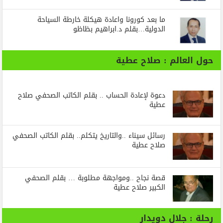
ما بعد كورونا واعادة هيكلة خارطة السياحة
الدولية…بقلم د.ابراهيم بظاظو
حول العالم : صلاح عطية
دعوة لإعادة الحساب .. بقلم الكاتب الصحفي صلاح
عطية
رسائل‭ ‬سيناء‭.. ‬والتاريخ‭ ‬يتكلم.. بقلم الكاتب الصحفي
صلاح عطية
قصة نجاح ..ومواجهة مطلوبة … بقلم الصحفي
الكبير صلاح عطية
رحلة : جلال دويدار