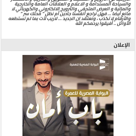
والسياحة المستدامة و الاعلام و العلاقات العامة والخارجية
والمالية و العرض المتحفي والترويج الالكتروني والكهربائي لا
مانع أيضا … فهل نراجع أنفسنا جادين أم نظل ” محلك سر ”
والأرقام لا تكذب ، ونعتقد ان الجديد … لاريب لآت بما لم تستطعه
الأوائل .. أفيقوا يرحمكم الله
الإعلان