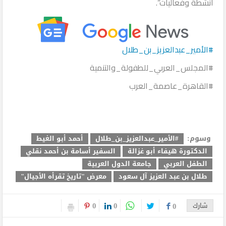
أنشطة وفعاليات”.
#الأمير_عبدالعزيز_بن_طلال
#المجلس_العربي_للطفولة_والتنمية
#القاهرة_عاصمة_العرب
وسوم:
#الأمير_عبدالعزيز_بن_طلال
أحمد أبو الغيط
الدكتورة هيفاء أبو غزالة
السفير أسامة بن أحمد نقلي
الطفل العربي
جامعة الدول العربية
طلال بن عبد العزيز آل سعود
معرض "تاريخ تقرأه الأجيال"
0
0
شارك
0