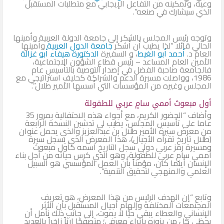
وعيه، وتمكينه من التفاعل الإيجابي مع متطلبات المستقبل
الذي سيشارك في صنعه”.
وتوجه رئيس المجلس بالشكر إلى جامعة الدولة العربية وأمينها
الحالي قائلا “لذا يطيب أن أشكر
جامعة الدول العربية
وأمينها
العام د.
أحمد أبو الغيط
، و السفيرة
الدكتورة هيفاء أبو غزالة
الأمين العام المساعد – رئيس قطاع الشؤون الاجتماعية،
فالجامعة صاحبة الفضل في إصدار التوصية بالتأسيس عام
1986، وواصلت مسيرة الدعم والشراكة كحليف استراتيجي مع
المجلس وغيره من المؤسسات التي أسسها الأمير طلال”.
أول مبعوث أممي سامٍ عربي للطفولة
وأضاف “الحضور الكريم، مع أجواء هذه الاحتفالية بمرور 35
عاما على تأسيس المجلس، يطيب لي تدشين النسخة الرابعة
من معرض سيرة الأمير طلال بن عبدالعزيز والذي يحمل عنوان
(طلال تاريخ تقرأه الأجيال)، هذا المعرض الذي يسجل سيرة
ومسيرة رمز عربي دولي سجل التاريخ اسمه كأول مبعوث
أممي سامٍ عربي للطفولة، وهو الذي كرس حياته من أجل بناء
الإنسان أينما كان، مؤمناً بأن العمل المؤسسي هو السبيل
العلمي والمنهجي لتحقيق التنمية”.
وتابع “إن الهدف الرئيس من هذا المعرض، هو تعريف
المجتمعات المختلفة وإلهام أجيال المستقبل بأن الأثر
الإنساني والعطاء يبقى حيًا لا يموت، إلى جانب ذلك نأمل أن
يحظى كل من يزوره بإثراء معرفي؛ متصفحًا إرثاً زاخراً بالعديد