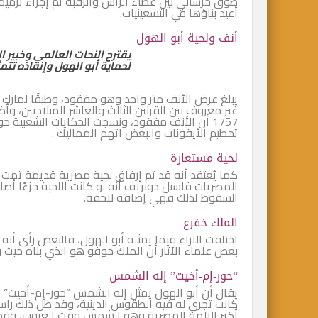
طوق خرساني بين غطاء الرأس والرقبة ثم إجراء ترميما
أعيد بناؤها في التسعينيات.
أنف ولحية أبو الهول
يقترح النحات العالمي وخبير 
لحماية أبو الهول وإنقاذه تت
يبلغ عرض الأنف متر واحد وهو مفقود، وطبقًا لمارك 
غير معروف بين القرنين الثالث والعاشر الميلاديين،
1757 أن الأنف مفقود، ونسجت الحكايات الشعبية ح
تحطيم الأيقونات والبعض اتهم المماليك .
لحية مستعارة
كما يُعتقد أنه قد تم إرفاق لحية مصرية قديمة تمت إ
المصريات فاسيل دوبريف أنه لو كانت اللحية جزءًا أصلي
السقوط لذلك فهي إضافة لاحقة.
الملك خفرع
اختلفت الآراء فيما يمثله أبو الهول، فالبعض رأى أن
بعض علماء الآثار أن الملك خوفو هو الذي بناه حيث وج
“حور-إم-أخيت” إله الشمس
يقال أن أبو الهول يمثل إله الشمس “حور-إم-أخيت” 
كانت تجري له فيه الطقوس الدينية، وقد ظل ذلك راس
أكبر الآلهة المصرية وهو الشمس وقت الغروب، وقد 