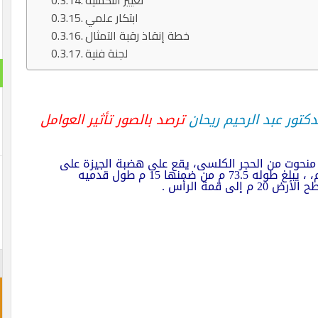
تغيير التكسية
ابتكار علمي
خطة إنقاذ رقبة التمثال
لجنة فنية
دكتور عبد الرحيم ريحان
ترصد بالصور تأثير العوامل
منحوت من الحجر الكلسى، يقع على هضبة الجيزة على
الضفة الغربية وهو أكبر وأقدم التماثيل في العالم، ، يبلغ طوله 73.5 م من ضمنها 15 م طول قدميه