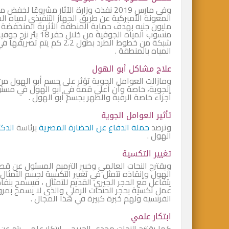
وفى مارس 2019 نفذت وزارة الآثار مشروعً
مليون جنيه بهدف حماية المنطقة الأثرية المنخفضة
منسوب المياه الجوف
المياه بالمنطقة .
علاج مشاكل أبو الهول
ومازالت العوامل الجوية تؤثر على جسم أبو الهول من ع
الجوية، خاصة وأن أعلى قمة في أبو الهول في مستوي
أجزاء خاصة الرقبة والظهر بجسم أبو الهول .
تأثير العوامل الجوية
وترصد
حملة الدفاع عن الحضارة المصرية
برئاسة
الدكت
الهول .
تغيير التكسية
ويقترح النحات العالمي وخبير الترميم المسئول عن قط
الهول وإنقاذه تتمثل في تغيير التكسية لجسم التمثال
يتفاعل مع الحجر الجيري القديم للتمثال ، فيسمح بنفاذ
عمل تكسية بحجر الحتحات الرملي والذى لا يسمح بمرور ب
الفرنسية ولهم خبرة كبيرة في هذا المجال .
ابتكار علمي