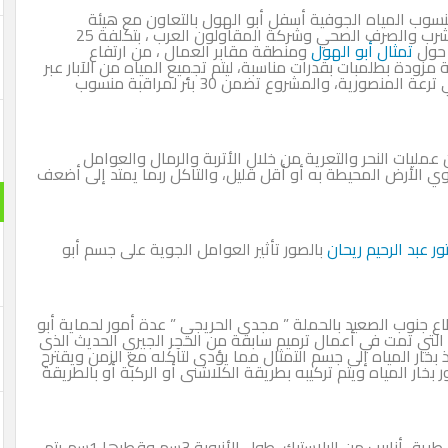
ا لخفض منسوب المياه الجوفية أسفل أبو الهول بالتعاون مع هيئة
المعونة الأميركية عن طريق الجهاز التنفيذي لمياه الشرب والصرف الصحي وشركة المقاولون العرب ، بتكلفة 25
 حول
تمثال أبو الهول
ومنطقة مقابر العمال ، من ارتفاع
ية من خلال حفر 18 بئر نزح جوفية مزودة بطلمبات بقدرات مناسبة، ليتم تجميع المياه من الآبار عبر
شبكة من خطوط الطرد بطول 2.2 كم يتم تصريفها في ترعة المنصورية، والمشروع تضمن 30 بئر لمراقبة منسوب
مليات النحر والتعرية من خلال الأتربة والرمال والعوامل
 الأرض المحيطة به أو أقل قليل، والتآكل ربما يمتد إلى أضعف
ور عبد الرحيم ريحان
بالصور تأثير العوامل الجوية على جسم أبو
اع جنوب الصعيد بالحملة ” مجدى الحريجي ” عدة أمور لحماية أبو
 التي تمت في أعمال ترميم سابقة من الحجر الجيري الحديث الذى
 بخار المياه إلى جسم التمثال مما يؤدى لتآكله مع الزمن ويقترح
خار المياه ويتم تركيبه بطريقة الكلاشنى أو الركبة أو بالطريقة
كما يقترح النحات مجدى الحريجي ابتكار علمي يتم عن طريق أنابيب من البلاستيك، طول الأنبوبة 3سم وقطرها 1سم يتم