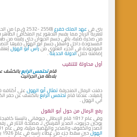
بنى في
عهد الملك خفرع
(2558 -2532 ق.
لتعرية الرياح مما يفسر التدهور غير المتكافئ الظاه
من صخرة صلبة، باقي جسم الحيوان حتى رقبته من طبقا
الموجودة في الجزء العلوي من
رأس أبو الهول
يُعتق
إضافته خلال
الدولة الحديثة
.
أول محاولة للتنقيب
قام
تحتمس الرابع
بالكشف عن 
بلاطة من الجرانيت
دفنت الرمال المنجرفة
تمثال أبو الهول
الميلاد، عندما قام
تحتمس الرابع
بالكشف عن حفر الكفو
أبي الهول .
رفع الرمال من حول أبو الهول
وفي عام 1817 قام الإيطالي جيوفاني باتيس
الصدر والكفوف والمذبح والهضبة مرئية، وفي عام 1931 قام مهندسو الحكومة المصرية بإصلاح رأس
الهول
حي