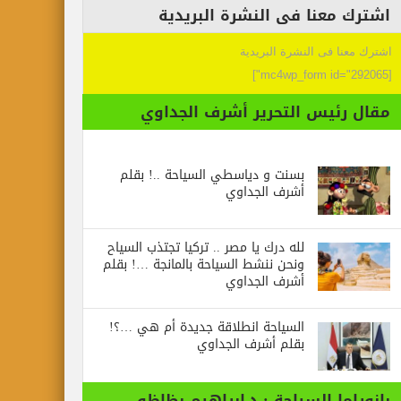
اشترك معنا فى النشرة البريدية
اشترك معنا فى النشرة البريدية
[mc4wp_form id="292065"]
مقال رئيس التحرير أشرف الجداوي
بسنت و دياسطي السياحة ..! بقلم
أشرف الجداوي
لله درك يا مصر .. تركيا تجتذب السياح
ونحن ننشط السياحة بالمانجة …! بقلم
أشرف الجداوي
السياحة انطلاقة جديدة أم هي …؟!
بقلم أشرف الجداوي
بانوراما السياحة : د.ابراهيم بظاظو