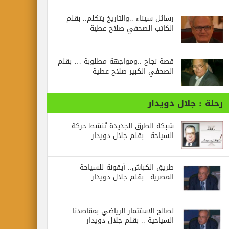
رسائل‭ ‬سيناء‭.. ‬والتاريخ‭ ‬يتكلم.. بقلم
الكاتب الصحفي صلاح عطية
قصة نجاح ..ومواجهة مطلوبة … بقلم
الصحفي الكبير صلاح عطية
رحلة : جلال دويدار
شبكة الطرق الجديدة تُنشط حركة
السياحة ..بقلم جلال دويدار
طريق الكباش.. أيقونة للسياحة
المصرية.. بقلم جلال دويدار
لصالح الاستثمار الرياضي بمقاصدنا
السياحية .. بقلم جلال دويدار