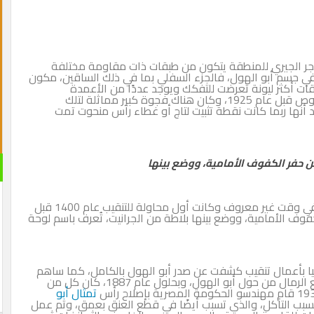
م.) من الحجر الجيري للمنطقة يتكون من طبقات ذات مقاومة مختلفة
ر في جسم أبو الهول، فالجزء السفلي بما في ذلك الساقين، مكون
ت أكثر ليونة تعرضت للتفكك ويوجد عددًا من الأعمدة
المسدودة داخل وأسفل جسم أبو الهول حفرها اللصوص قبل عام 1925، وكان هناك فجوة كبير مماثلة لتلك
د أنها ربما كانت نقطة تثبيت لتاج أو غطاء رأس منحوت تمت
حفر الكفوف الأمامية، ووضع بينها
على أكتافه في وقت غير معروف وكانت أول محاولة للتنقيب عام 1400 قبل
ف الأمامية، ووضع بينها بلاطة من الجرانيت، تُعرف باسم لوحة
تا كافيجليا بأعمال تنقيب كشفت عن صدر أبو الهول بالكامل، كما ساهم
يوجين جريبوت، المدير الفرنسي لـ مصلحة الآثار في رفع الرمال من حول أبو الهول، وبحلول عام 1887، كان كل من
تمثال أبو
ن سقط جزء من غطاء رأسه في عام 1926 بسبب التآكل، والذي تسبب أيضًا في قطع العنق بعمق، وتم عمل