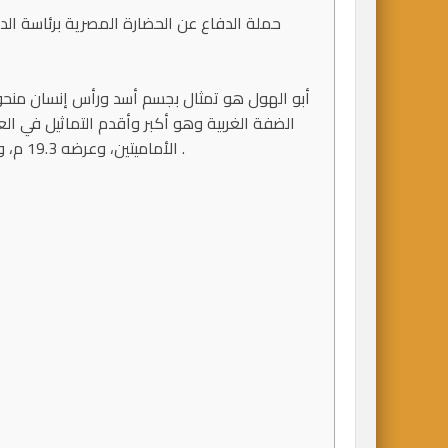
حملة الدفاع عن الحضارة المصرية برئاسة الدكت
الأماميتين، وعرضه 19.3 م، وأعلى ارتفاع له عن سطح الأرض 20 م إلى قمة الرأس .