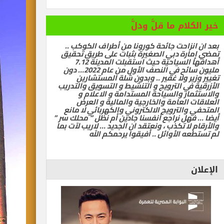
خير الكلام ما قلَّ ودلَّ
بعد ان انزاحت جائحة كورونا من أطراف الكوكب ..
تمضي إمارة دبي الصغيرة بثبات على طريق تحقيق
أهدافها السياحية حيث استقبلت المدينة 7.12
مليون سائح في النصف الأول من عام 2022… دون
تغيير وزير ولا غفير .. وبدون شلة المستشارين
الأزرقية في الترويج و التنشيط و التسويق والتدريب
والاستثمار والسياحة المستدامة و الاعلام و
العلاقات العامة والخارجية والمالية و العرض
المتحفي والترويج الالكتروني والكهربائي لا مانع
أيضا … فهل نراجع أنفسنا جادين أم نظل ” محلك سر ”
والأرقام لا تكذب ، ونعتقد ان الجديد … لاريب لآت بما
لم تستطعه الأوائل .. أفيقوا يرحمكم الله
الإعلان