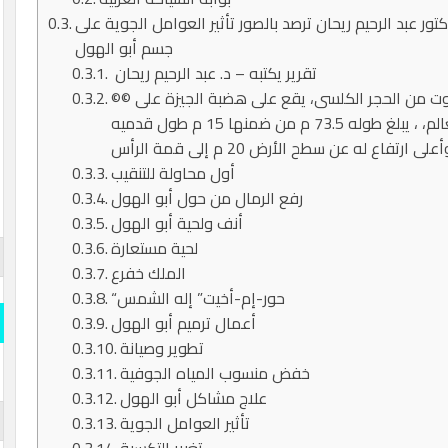
ور عبد الرحيم ريحان ترصد بالصور تأثير العوامل الجوية على
جسم أبو الهول
تقرير يكتبه – د. عبد الرحيم ريحان
©© أبو الهول هو تمثال بجسم أسد ورأس إنسان منحوت من الحجر الكلسى، يقع على هضبة الجيزة على
الضفة الغربية وهو أكبر وأقدم التماثيل في العالم، ، يبلغ طوله 73.5 م من ضمنها 15 م طول قدميه
أول محاولة للتنقيب
رفع الرمال من حول أبو الهول
أنف ولحية أبو الهول
لحية مستعارة
الملك خفرع
“حور-إم-أخيت” إله الشمس
أعمال ترميم أبو الهول
تطوير وصيانة
خفض منسوب المياه الجوفية
علاج مشاكل أبو الهول
تأثير العوامل الجوية