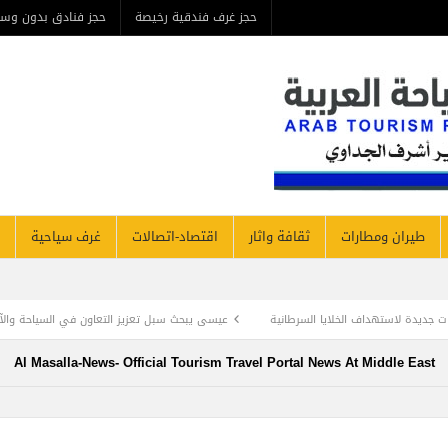
حجز غرف فندقية رخيصة
حجز فنادق بدون وس
طيران ومطارات
ثقافة واثار
اقتصاد-اتصالات
غرف سياحية
اف الخلايا السرطانية
عيسى يبحث سبل تعزيز التعاون في السياحة والآثار بين مصر وال
Al Masalla-News- Official Tourism Travel Portal News At Middle East