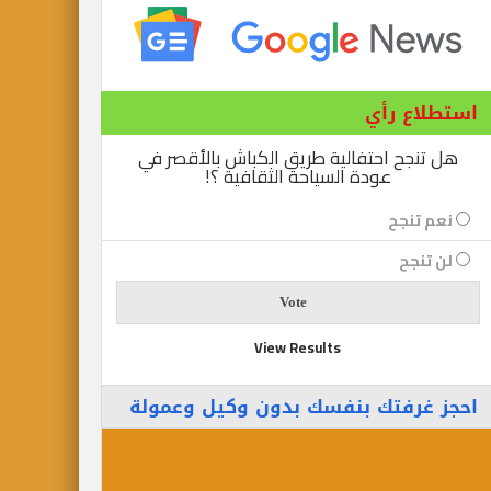
استطلاع رأي
هل تنجح احتفالية طريق الكباش بالأقصر في
عودة السياحة الثقافية ؟!
نعم تنجح
لن تنجح
View Results
احجز غرفتك بنفسك بدون وكيل وعمولة