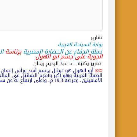
تقارير
بوابة السياحة العربية
حملة الدفاع عن الحضارة المصرية
برئاسة
ال
الجوية على جسم أبو الهول
تقرير يكتبه – د. عبد الرحيم ريحان
©©
أبو الهول هو تمثال بجسم أسد ورأس إنسان 
الأماميتين، وعرضه 19.3 م، وأعلى ارتفاع له عن سطح الأرض 20 م إلى قمة الرأس .