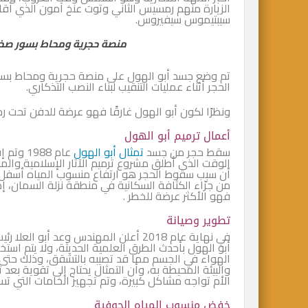
الزيارة منهم رمسيس الثاني وتوت عنخ آمون الذي أقام
سيبتيموس سيفيروس.
منصة حجرية ومحاط بسور صخ
تم وضع جسد أبو الهول على منصة حجرية ومحاط ب
الحجر أثناء عمليات التنقيب لبناء النصب التذكاري.
ونظرًا لكون أبو الهول غارقًا فهو عرضة للدفن تحت رم
أعمال ترميم أبو الهول
سقط حجر من جسد
تمثال أبو الهول
عام 1988 وتم إقالة العالم الكبير
الوقت الذى أطلق مشروع ترميم الآثار الإسلامية والمس
أن سبب سقوط الحجر هو ارتفاع منسوب المياه أسفل ا
من جرّاء الكثافة السكانية في منطقة نزلة السمان،
فهو الأكثر عرضة للخطر .
تطوير وصيانة
في نهاية عام 2018 أعلن المهندس وعد أب
أبو الهول بأحدث الطرق العلمية الحديثة، ولا يتم استخد
الهواء في الجسم مما قد تصيبه بالتشقق، وذلك حتى يت
والبيئة المحيطة به، وأن التمثال يحتاج إلى تقوية 
الأم تواجه مشاكل كبيرة، وتم تجهيز الخامات التي ت
خفض منسوب المياه الجوفية