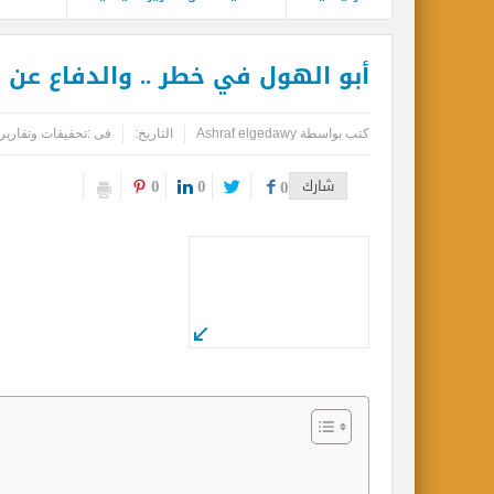
أبو الهول في خطر .. والدفاع عن ال
كتب بواسطة
Ashraf elgedawy
التاريخ:
فى :
تحقيقات وتقارير
0
0
شارك
0