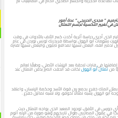
ت للقاعدة الحجرية والجسم الصخري الخام في الثمانينيات ثم
الترميم ” مجدى الحريجي ” عدة أمور
مثل في تغيير التكسية لجسم التمثال
لينر الذي أجرى دراسة أثرية أكدت كسر الأنف بالأدوات في وقت
 وأظهرت رسومات أبو الهول بواسطة فريدريك لويس نوردن في عام
ول تدمير أنفه، البعض نسبها لمدافع نابليون والبعض نسبها لفترة
ضافتها في فترات لاحقة بعد الإنشاء الأصلي، وطبقًا لعالم
ًا من
تمثال أبو الهول
لكانت قد ألحقت الضرر بذقن التمثال عند
ه يمثل الملك خفرع يجمع بين قوة الأسد وحكمة الإنسان، واعتقد
ه أبو الهول يشبه تمثالًا لخوفو، ولا تشبه تماثيل خفرع .
أي حورس في الأفق، لوجود المعبد الذي يواجه التمثال حيث
خًا في عقول المصريين طوال تاريخهم وهو صورة من الإله أتوم
زاره أكثر من ملك من ملوك مصر القديمة ونقش ذلك بمناسبة