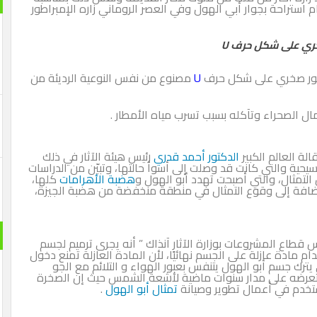
 استراحة بجوار أبي الهول وفي العصر الروماني زاره الإمبراطور
ري على شكل حرف U
سور صخري على شكل حرف
U
مصنوع من نفس النوعية الرديئة من
ال الصحراء وتآكله بسبب تسرب مياه الأمطار .
الدكتور أحمد قدري
رئيس هيئة الآثار في ذلك
يحية والتي كانت قد وصلت إلى أسوأ حالتها، وتبيّن من الدراسات
لتمثال، والتي أصبحت تهدد أبو الهول و
هضبة الأهرامات
كلها،
 إضافة إلى وقوع التمثال في منطقة منخفضة من هضبة الجيزة،
و العلا رئيس قطاع المشروعات بوزارة الآثار آنذاك ” أنه يجرى ترميم لجسم
ام مادة عازلة على الجسم نهائيًا، لأن المادة العازلة تمنع دخول
رك جسم أبو الهول يتنفس بعبور الهواء و التلائم مع الجو
بعد تعرضه على مدار سنوات ماضية لأشعة الشمس حيث إن الصخرة
ستخدم في أعمال تطوير وصيانة
تمثال أبو الهول
.