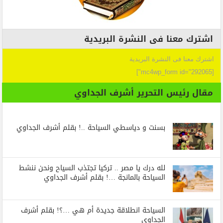
اشترك معنا فى النشرة البريدية
اشترك معنا فى النشرة البريدية
[mc4wp_form id="292065"]
مقال رئيس التحرير أشرف الجداوي
بسنت و دياسطي السياحة ..! بقلم أشرف الجداوي
لله درك يا مصر .. تركيا تجتذب السياح ونحن ننشط
السياحة بالمانجة …! بقلم أشرف الجداوي
السياحة انطلاقة جديدة أم هي …؟! بقلم أشرف
الجداوي