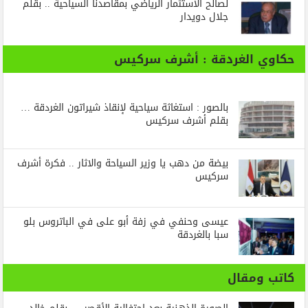
لصالح الاستثمار الرياضي بمقاصدنا السياحية .. بقلم
جلال دويدار
حكاوي الغردقة : أشرف سركيس
بالصور : استغاثة سياحية لإنقاذ شيراتون الغردقة …
بقلم أشرف سركيس
بيضة من دهب يا وزير السياحة والاثار .. فكرة أشرف
سركيس
عيسى وحنفي في زفة أبو على في الباتروس بلو
سبا بالغردقة
كاتب ومقال