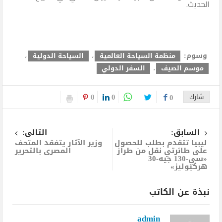
الحديث.
وسوم:
منظمة السياحة العالمية
،
السياحة الدولية
،
موسم الصيف
،
السفر الدولي
0
0
شارك
0
السابق:
التالى:
ليبيا تتقدم بطلب للحصول
وزير الآثار يتفقد المتحف
على طائرتي نقل من طراز
المصرى بالتحرير
«سي-130 جيه-30
هركيوليز»
نبذة عن الكاتب
admin