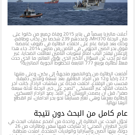
أعلنت ماليزيا رسمياً في يناير 2015 وفاة جميع من كانوا على
متن الرحلة MH370، وعددهم 239 شخصاً بين ركاب وطاقم،
وذلك بعد قرابة عام على اختفاء الطائرة في ظروف غامضة
فوق بحر الصين الجنوبي في الثامن من مارس 2014. جاء هذا
الإعلان ليفتح الباب أمام تسويات التأمين لعائلات الضحايا، غير
أنه لم يُجِب عن السؤال الأكبر الذي يؤرق العالم: ما الذي حدث
فعلاً لطائرة بوينغ 777 التابعة للخطوط الجوية الماليزية؟
أقلعت الطائرة من كوالالمبور متجهةً إلى بكين، وعلى متنها
227 راكباً و12 من أفراد الطاقم. بعد تسعة وثلاثين دقيقة
فحسب من الإقلاع، اختفت فجأة عن شاشات الرادار. كانت آخر
كلمات القائد عبر اللاسلكي "تصبح على خير، الرحلة ثلاثة سبعة
صفر"، قبل أن يصمت الإرسال إلى الأبد. رصد الرادار العسكري
الطائرة بعدها وهي تُغيّر مسارها نحو بحر أندامان، ثم انقطع
أثرها نهائياً.
عام كامل من البحث دون نتيجة
تحوّل البحث عن الطائرة إلى واحدة من أضخم عمليات البحث في
تاريخ الطيران المدني؛ إذ شاركت فيها سفن وطائرات من 26
دولة، بينها الصين وأستراليا والولايات المتحدة. امتدت منطقة