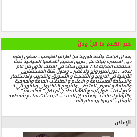
خير الكلام ما قلَّ ودلَّ
بعد ان انزاحت جائحة كورونا من أطراف الكوكب .. تمضي إمارة
دبي الصغيرة بثبات على طريق تحقيق أهدافها السياحية حيث
استقبلت المدينة 7.12 مليون سائح في النصف الأول من عام
2022… دون تغيير وزير ولا غفير .. وبدون شلة المستشارين
الأزرقية في الترويج و التنشيط و التسويق والتدريب والاستثمار
والسياحة المستدامة و الاعلام و العلاقات العامة والخارجية
والمالية و العرض المتحفي والترويج الالكتروني والكهربائي لا
مانع أيضا … فهل نراجع أنفسنا جادين أم نظل ” محلك سر ”
والأرقام لا تكذب ، ونعتقد ان الجديد … لاريب لآت بما لم تستطعه
الأوائل .. أفيقوا يرحمكم الله
الإعلان