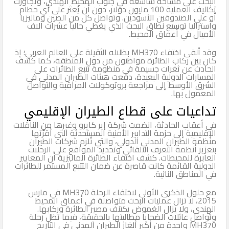
البحث على مساحة شاسعة في جنوب المحيط الهندي، وتجاوزت
تكاليف العملية 100 مليون دولار، دون أن يُعثر على أي حطام
أو على الصندوقين الأسودين. وتواصل كل من الصين وماليزيا
وأستراليا توسيع نطاق البحث الذي يغطي حالياً عشرات آلاف
الأميال في أعماق المحيط.
وقد ألقى اختفاء MH370 بظلاله الثقيلة على العالم العربي؛ إذ
كان بين ركاب الطائرة مواطنون من دول المنطقة، كما كشف
الحادث عن ثغرات جسيمة في منظومة تتبع الطائرات على
المسارات الدولية البعيدة، دفعت هيئات الطيران المدني في
الشرق الأوسط إلى مراجعة بروتوكولات المراقبة والتواصل
المعمول بها.
تداعيات على قطاع الطيران الإقليمي
في أعقاب الحادثة، انضمت شركة إير كايرو وغيرها من الناقلات
الإقليمية إلى حزمة التدابير الأمنية المستحدثة التي أقرّتها
منظمة الطيران المدني الدولي، والتي تُلزم شركات الطيران
بتعزيز أنظمة التعرف التلقائي وتحديد المواقع على الرحلات
العابرة للمحيطات. كشف اختفاء الطائرة الماليزية أن المعايير
الدولية القائمة كانت قاصرة عن ضمان التتبع المستمر للطائرات
في المناطق النائية.
مع حلول الذكرى الأولى لاختفاء الرحلة MH370 في مارس
2015، لا تزال عمليات البحث متواصلة في أعماق المحيط
الهندي، ولا يزال الغموض يكتنف مصير الطائرة وركابها.
وتواصل عائلات الضحايا مطالبتها بالحقيقة، فيما تظل رحلة
MH370 واحدة من أكبر ألغاز الطيران المدني في التاريخ