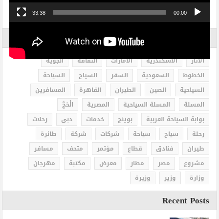
33:38
00:00
الاكثر بحثاً
الاثار
الاسكندرية
الامارات
الثقافة
الجوية
الخطوط
السعودية
السفر
السياح
السياحة
السياحية
الصين
الطيران
القاهرة
المسافرين
المسلة
المسلة السياحية
المصرية
الْحَجُّ
بوابة السياحة العربية
بوينج
خدمات
دبى
رحلات
رحلة
سياح
سياحة
شركات
شركة
طائرة
طيران
فنادق
قطاع
مؤتمر
متحف
مسافر
مشروع
مصر
مطار
معرض
مكتبة
مهرجان
وزارة
وزير
وزيرة
Recent Posts