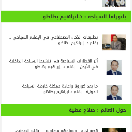
بانوراما السياحة : د.ابراهيم بظاظو
تطبيقات الذكاء الاصطناعي في الإعلام السياحي ..
بقلم د. إبراهيم بظاظو
أثر القطارات السياحية في تنشيط السياحة الداخلية
في الأردن .. بقلم د. إبراهيم بظاظو
ما بعد كورونا واعادة هيكلة خارطة السياحة
الدولية…بقلم د.ابراهيم بظاظو
حول العالم : صلاح عطية
قصة نجاح ..ومواجهة مطلوبة … بقلم الصحفي