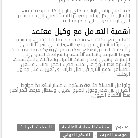
كما تمنح برنامج الولاء سكاي واردز الركابَ فرصة تجميع
الأميال على كل رحلة، وصرفها لاحقاً للترقي إلى درجة سفر
أعلى أو الحصول على تذاكر مجانية.
أهمية التعامل مع وكيل معتمد
للتعامل مع وكالة معتمدة فائدة عملية لا تخفى، ولا سيما
في مرحلة تتسارع فيها وتيرة التغييرات على شروط النقل
ومتطلبات السفر. تضطلع شركة مأمون وشركاه بمتابعة أحدث
شروط التعرفة وأنظمة الأمتعة واشتراطات الدخول إلى
الإمارات، وتتولى إصدار التذاكر للأفراد والعائلات والمؤسسات.
ويُسهم هذا النهج في تجنب أخطاء الحجز الذاتي، ويكفل
للمسافر الدعم اللازم في حال طرأت أي تغييرات على جداول
الرحلات.
وتواصل المسلة متابعة مستجدات مسار استعادة خطوط
الطيران بين مصر ودول الخليج العربي، وستظل مرجعاً لآخر أخبار
هذا القطاع الحيوي.
وسوم:
منظمة السياحة العالمية
،
السياحة الدولية
،
موسم الصيف
،
السفر الدولي