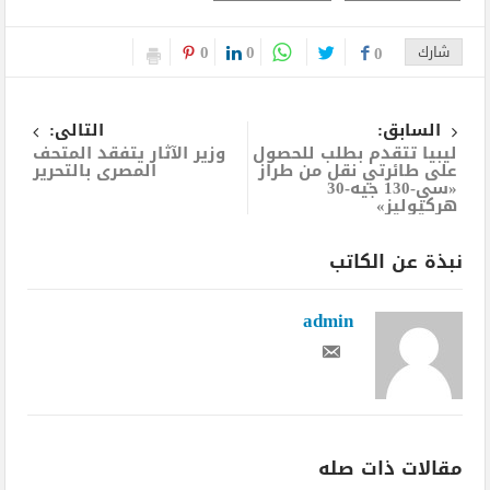
0
0
شارك
0
السابق:
التالى:
ليبيا تتقدم بطلب للحصول
وزير الآثار يتفقد المتحف
على طائرتي نقل من طراز
المصرى بالتحرير
«سي-130 جيه-30
هركيوليز»
نبذة عن الكاتب
admin
مقالات ذات صله