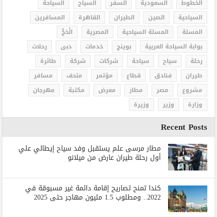
الخطوط
السعودية
السفر
السياح
السياحة
السياحية
الصين
الطيران
القاهرة
المسافرين
المسلة
المسلة السياحية
المصرية
الْحَجُّ
بوابة السياحة العربية
بوينج
خدمات
دبى
رحلات
رحلة
سياح
سياحة
شركات
شركة
طائرة
طيران
فنادق
قطاع
مؤتمر
متحف
مسافر
مشروع
مصر
مطار
معرض
مكتبة
مهرجان
وزارة
وزير
وزيرة
Recent Posts
مطار مرسى علم يستقبل وفد سياح إيطالي علي
أول رحلة طيران عارض من ميلانو
كندا تمنح تصاريح إقامة دائمة غير مسبوقة في
2022.. ومطلوب 1.5 مليون مهاجر حتى 2025