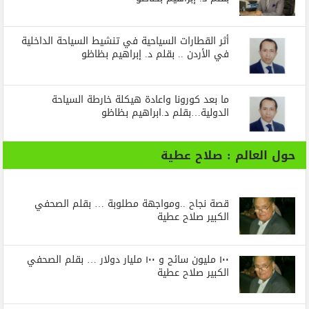
أثر القطارات السياحية في تنشيط السياحة الداخلية
في الأردن .. بقلم د. إبراهيم بظاظو
ما بعد كورونا واعادة هيكلة خارطة السياحة
الدولية…بقلم د.ابراهيم بظاظو
حول العالم : صلاح عطية
قصة نجاح ..ومواجهة مطلوبة … بقلم الصحفي
الكبير صلاح عطية
١٠٠ مليون سائح و ١٠٠ مليار دولار … بقلم الصحفي
الكبير صلاح عطية