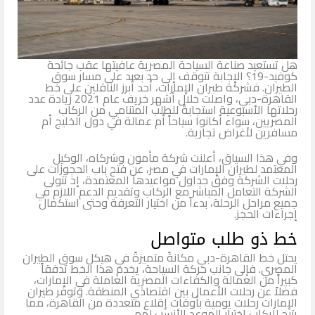
هل تستعيد صناعة السياحة المصرية عافيتها عقب جائحة
كوفيد-19؟ الإجابة تتوقف إلى حد بعيد على مسار سوق
الطيران. فشركة طيران الإمارات، أحد أبرز الناقلين على خط
القاهرة-دبي، واصلت خلال أشهر خريف عام 2021 زيادة عدد
رحلاتها الأسبوعية استجابةً للطلب المتنامي من الركاب
المصريين، سواء أكانوا سياحاً أم عمالة في دول الخليج أم
مسافرين لأغراض تجارية.
وفي هذا السياق، أعلنت شركة مأمون وشركاه، الوكيل
المعتمد لطيران الإمارات في مصر، عن فتح باب الحجوزات على
رحلات الشركة وفق جداول مواعيدها المعتمدة، إذ تتولى
الشركة التعامل المباشر مع الركاب وتقديم الدعم اللازم في
جميع مراحل الرحلة، بدءاً من اختيار التعرفة وحتى استكمال
إجراءات الحجز.
خط ذو طلب متواصل
يحتل خط القاهرة-دبي مكانةً متميزةً في هيكل سوق الطيران
المصري. فإلى جانب حركة السياحة، يخدم هذا الخط تدفقاً
كبيراً من العمالة والكفاءات المصرية العاملة في الإمارات،
فضلاً عن رحلات الأعمال بين اقتصادَي المنطقة. وتوفر طيران
الإمارات رحلات يومية بأوقات إقلاع متعددة من القاهرة، مما
يتيح للركاب اختيار الموعد الأنسب لهم.