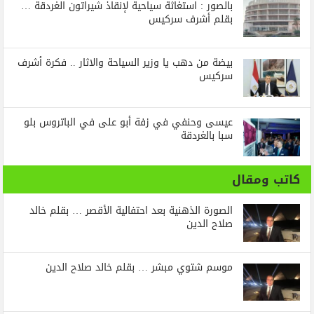
بالصور : استغاثة سياحية لإنقاذ شيراتون الغردقة …
بقلم أشرف سركيس
بيضة من دهب يا وزير السياحة والاثار .. فكرة أشرف
سركيس
عيسى وحنفي في زفة أبو على في الباتروس بلو
سبا بالغردقة
كاتب ومقال
الصورة الذهنية بعد احتفالية الأقصر … بقلم خالد
صلاح الدين
موسم شتوي مبشر … بقلم خالد صلاح الدين