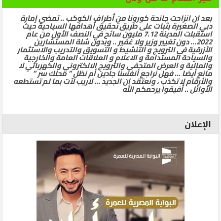
بعد ان انزاحت جائحة كورونا من أطراف الكوكب .. تمضي إمارة
دبي الصغيرة بثبات على طريق تحقيق أهدافها السياحية حيث
استقبلت المدينة 7.12 مليون سائح في النصف الأول من عام
2022… دون تغيير وزير ولا غفير .. وبدون شلة المستشارين
الأزرقية في الترويج و التنشيط و التسويق والتدريب والاستثمار
والسياحة المستدامة و الاعلام و العلاقات العامة والخارجية
والمالية و العرض المتحفي والترويج الالكتروني والكهربائي لا
مانع أيضا … فهل نراجع أنفسنا جادين أم نظل ” محلك سر ”
والأرقام لا تكذب ، ونعتقد ان الجديد … لاريب لآت بما لم تستطعه
الأوائل .. أفيقوا يرحمكم الله
الإعلان