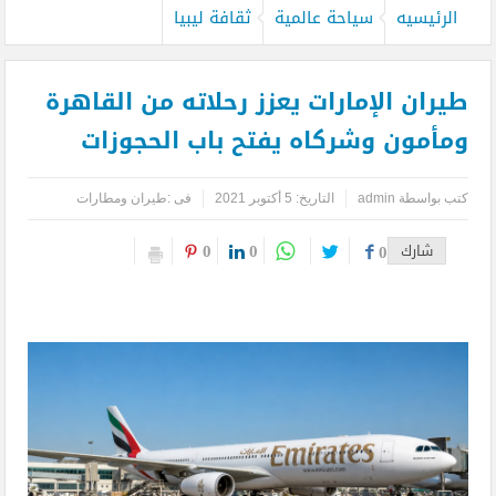
الرئيسيه
سياحة عالمية
ثقافة ليبيا
طيران الإمارات يعزز رحلاته من القاهرة
ومأمون وشركاه يفتح باب الحجوزات
كتب بواسطة
admin
التاريخ: 5 أكتوبر 2021
فى :
طيران ومطارات
0
0
شارك
0