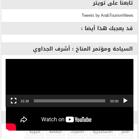
تابعنا على تويتر
Tweets by ArabTourismNews
قد يعجبك هذا أيضا :
السياحة ومؤتمر المناخ : أشرف الجداوي
مشغل
الفيديو
33:38
00:00
الاكثر بحثاً
الاثار
الاسكندرية
الامارات
الثقافة
الجوية