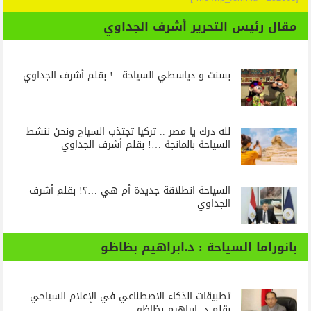
مقال رئيس التحرير أشرف الجداوي
بسنت و دياسطي السياحة ..! بقلم أشرف الجداوي
لله درك يا مصر .. تركيا تجتذب السياح ونحن ننشط
السياحة بالمانجة …! بقلم أشرف الجداوي
السياحة انطلاقة جديدة أم هي …؟! بقلم أشرف
الجداوي
بانوراما السياحة : د.ابراهيم بظاظو
تطبيقات الذكاء الاصطناعي في الإعلام السياحي ..
بقلم د. إبراهيم بظاظو