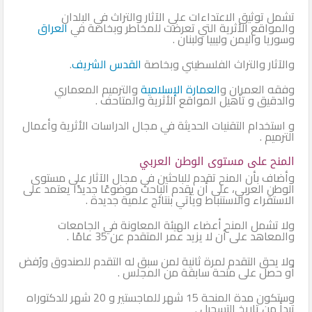
تشمل توثيق الاعتداءات علي الآثار والتراث في البلدان
والمواقع الأثرية التي تعرضت للمخاطر وبخاصة في
العراق
وسوريا واليمن وليبيا ولبنان .
والآثار والتراث الفلسطيني وبخاصة
القدس الشريف
.
وفقه العمران و
العمارة الإسلامية
والترميم المعماري
والدقيق و تأهيل المواقع الأثرية والمتاحف .
و استخدام التقنيات الحديثة في مجال الدراسات الأثرية وأعمال
الترميم .
المنح على مستوى الوطن العربي
وأضاف بأن المنح تقدم للباحثين في مجال الآثار على مستوى
الوطن العربي، على أن يقدم الباحث موضوعًا جديدًا يعتمد على
الاستقراء والاستنباط ويأتي بنتائج علمية جديدة .
ولا تشمل المنح أعضاء الهيئة المعاونة في الجامعات
والمعاهد على أن لا يزيد عمر المتقدم عن 35 عامًا .
ولا يحق التقدم لمرة ثانية لمن سبق له التقدم للصندوق ورُفض
أو حصل على منحة سابقة من المجلس .
وستكون مدة المنحة 15 شهر للماجستير و 20 شهر للدكتوراه
تبدأ من تاريخ التسجيل .