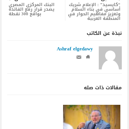
“كايسيد” : الإعلام شريك
البنك المركزي المصري
أساسي في بناء السلام
يصدر قرار رفع الفائدة
وتعزيز مفاهيم الحوار في
بواقع 300 نقطة
المنطقة العربية
نبذة عن الكاتب
Ashraf elgedawy
مقالات ذات صله