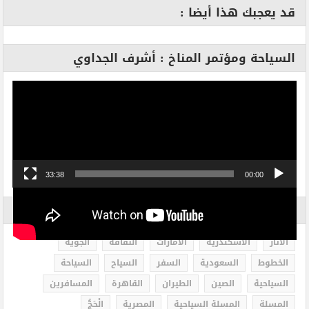
قد يعجبك هذا أيضا :
السياحة ومؤتمر المناخ : أشرف الجداوي
مشغل
الفيديو
33:38
00:00
الاكثر بحثاً
الاثار
الاسكندرية
الامارات
الثقافة
الجوية
الخطوط
السعودية
السفر
السياح
السياحة
السياحية
الصين
الطيران
القاهرة
المسافرين
المسلة
المسلة السياحية
المصرية
الْحَجُّ