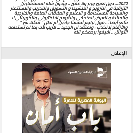
2022… دون تغيير وزير ولا غفير .. وبدون شلة المستشارين
الأزرقية في الترويج و التنشيط و التسويق والتدريب والاستثمار
والسياحة المستدامة و الاعلام و العلاقات العامة والخارجية
والمالية و العرض المتحفي والترويج الالكتروني والكهربائي لا
مانع أيضا … فهل نراجع أنفسنا جادين أم نظل ” محلك سر ”
والأرقام لا تكذب ، ونعتقد ان الجديد … لاريب لآت بما لم تستطعه
الأوائل .. أفيقوا يرحمكم الله
الإعلان