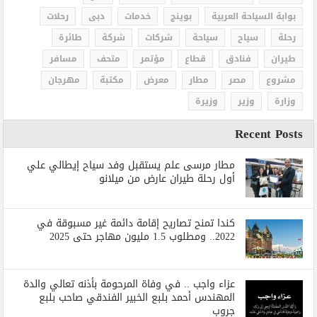
بوابة السياحة العربية
بوينج
خدمات
دبى
رحلات
رحلة
سياح
سياحة
شركات
شركة
طائرة
طيران
فنادق
قطاع
مؤتمر
متحف
مسافر
مشروع
مصر
مطار
معرض
مكتبة
مهرجان
وزارة
وزير
وزيرة
Recent Posts
مطار مرسى علم يستقبل وفد سياح إيطالي علي
أول رحلة طيران عارض من ميلانو
كندا تمنح تصاريح إقامة دائمة غير مسبوقة في
2022.. ومطلوب 1.5 مليون مهاجر حتى 2025
عزاء واجب .. في وفاة المرحومة بأذنه تعالي والدة
المهندس أحمد بلبع الخبير الفندقي صاحب بلبع
جروب