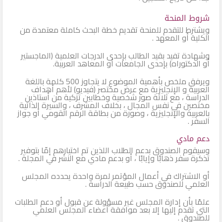
شروط المنحة
ويشترط للتقدم للمنحة تقديم خطة البحث كاملة معتمدة من
الكلية أو المعهد .
وشهادة تفيد بقيد الطالب بإحدى الدرجات العلمية (الماجستير
أو الدكتوراه) بإحدى الجامعات أو المعاهد العربية.
ويرفق ملخص بأهمية الموضوع لا يتجاوز 500 كلمة باللغة
العربية و الإنجليزية مع عرض مختصر (فيديو) لأهم أهداف
الدراسة ، مع ثلاثة صور شخصية وخطابين تزكية من أستاذين
مختصين في نفس المجال ، بخلاف المشرف ، والسيرة الذاتية
بالعربية والإنجليزية ، وصورة من بطاقة الرقم القومي أو جواز
السفر .
دعم مادي
وسيقوم الصندوق بدعم الطلاب اللذين تم اختيارهم إمّا بتوفير
تذكرة سفر ذهابًا وإيابًا ، أو بدعم مادي مع النشر في المجلة .
أو الاشتراك في أعمال المؤتمر لمرة واحدة يحدده المجلس
العلمي للصندوق حسب طبيعة الدراسة .
علمًا بأن إدارة المجلس غير مسؤولة عن قبول أو دعم الطلبات
التي تقدم إليها إلا بعد موافقة أعضاء المجلس العلمي
للصندوق .