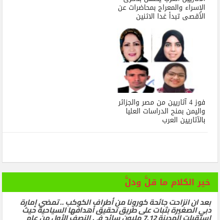
الإسراء والمعراج بمحاضرات عن
الأقصى تبدأ غدا الاثنين
فوز 4 آثاريين من مصر والجزائر
واليمن بمنح الدراسات العليا
بالآثاريين العرب
خير الكلام ما قلَّ ودلَّ
بعد ان انزاحت جائحة كورونا من أطراف الكوكب .. تمضي إمارة
دبي الصغيرة بثبات على طريق تحقيق أهدافها السياحية حيث
استقبلت المدينة 7.12 مليون سائح في النصف الأول من عام