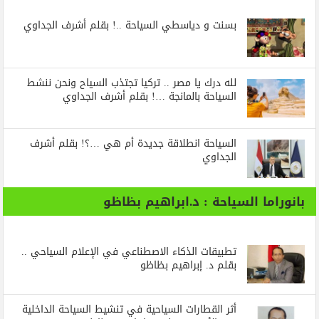
بسنت و دياسطي السياحة ..! بقلم أشرف الجداوي
لله درك يا مصر .. تركيا تجتذب السياح ونحن ننشط
السياحة بالمانجة …! بقلم أشرف الجداوي
السياحة انطلاقة جديدة أم هي …؟! بقلم أشرف
الجداوي
بانوراما السياحة : د.ابراهيم بظاظو
تطبيقات الذكاء الاصطناعي في الإعلام السياحي ..
بقلم د. إبراهيم بظاظو
أثر القطارات السياحية في تنشيط السياحة الداخلية