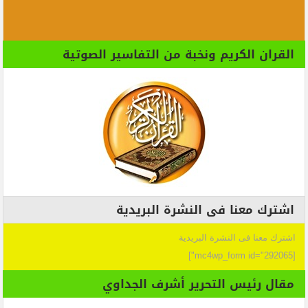
القران الكريم ونخبة من التفاسير الصوتية
اشترك معنا فى النشرة البريدية
اشترك معنا فى النشرة البريدية
[mc4wp_form id="292065"]
مقال رئيس التحرير أشرف الجداوي