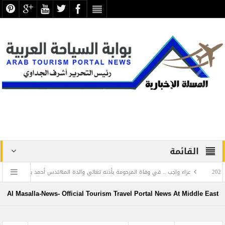
القائمة
عزاء واجب .. في وفاة المرحومة بأذنه تعالي والدة المهندس أحمد بلبع الخبير الفندقي صاحب 
سيا
تجليات اللغة العربية في بهاء الخط العربي.. معارض مؤقتة بمناسبة الاحتفال باليوم 
Al Masalla-News- Official Tourism Travel Portal News At Middle East