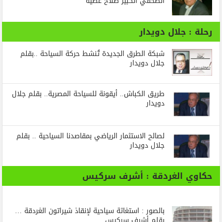
الصحفي الكبير صلاح عطية
رحلة : جلال دويدار
شبكة الطرق الجديدة تُنشط حركة السياحة ..بقلم
جلال دويدار
طريق الكباش.. أيقونة للسياحة المصرية.. بقلم جلال
دويدار
لصالح الاستثمار الرياضي بمقاصدنا السياحية .. بقلم
جلال دويدار
حكاوي الغردقة : أشرف سركيس
بالصور : استغاثة سياحية لإنقاذ شيراتون الغردقة …
بقلم أشرف سركيس