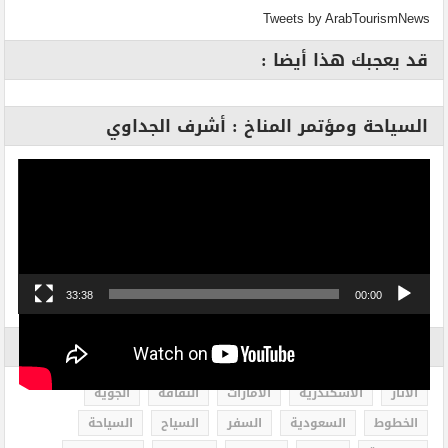
Tweets by ArabTourismNews
قد يعجبك هذا أيضا :
السياحة ومؤتمر المناخ : أشرف الجداوي
مشغل
الفيديو
33:38
00:00
الاكثر بحثاً
الاثار
الاسكندرية
الامارات
الثقافة
الجوية
الخطوط
السعودية
السفر
السياح
السياحة