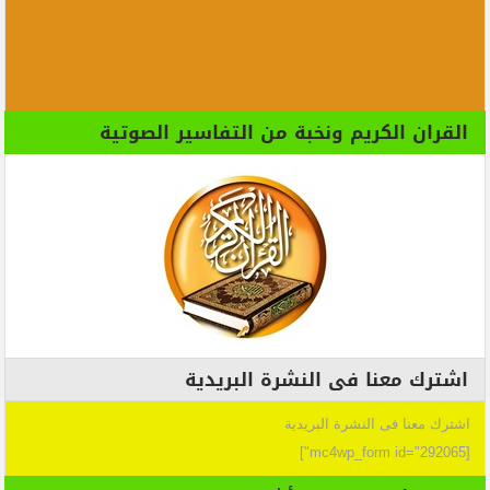
القران الكريم ونخبة من التفاسير الصوتية
اشترك معنا فى النشرة البريدية
اشترك معنا فى النشرة البريدية
[mc4wp_form id="292065"]