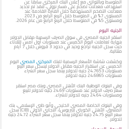
المتوسط وبالتوازي مع إعلان البنك المركزي سابقًا عن
استهداف معدلات تضخم على مسار نزولي، فقد تم تحديد
معدلات التضخم المستهدفة خلال الفترة القادمة عند
المستوى 7% في المتوسط خلال الربع الرابع من 2023
ومستوى 5% في المتوسط خلال الربع الرابع من عام 2026.
الجنيه اليوم
استقر الجنيه المصري في سوق الصرف الرسمية مقابل الدولار
بنهاية تعاملات اليوم الخميس عند مستويات أول أمس الثلاثاء
حيث سجل الجنيه تراجع وحيد في حدود 3 قروش خلال 7 أيام
متتالية.
وكشفت شاشة الأسعار الرسمية للبنك
المركزي المصري
اليوم
الخميس عن استقرار الجنيه مقابل الدولار ليسجل سعر البيع
مستويات 24.7653 جنيه للدولار بينما سجل سعر الشراء
مستويات 24.6865 جنيه للدولار.
وفي البنوك الوطنية البنك الأهلي المصري وبنك مصر استقر
سعر صرف الدولار عند مستويات 24.69 جنيه للدولار للبيع
ومستويات 24.64 جنيه للدولار للشراء.
وفي البنوك الخاصة المصري الخليجي وأبو ظبى الإسلامي، بنك
المشرق، الأهلي الكويتي (بيريوس)، التجاري الدولي (CIB) سجل
سعر البيع 24.75 جنيه للدولار بينما سجل سعر الشراء 24.72 جنيه
للدولار.