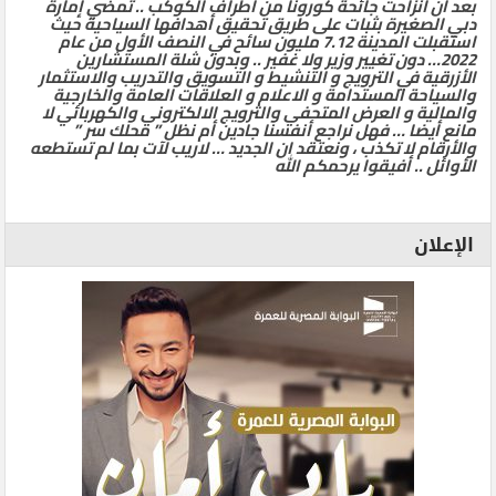
بعد ان انزاحت جائحة كورونا من أطراف الكوكب .. تمضي إمارة
دبي الصغيرة بثبات على طريق تحقيق أهدافها السياحية حيث
استقبلت المدينة 7.12 مليون سائح في النصف الأول من عام
2022… دون تغيير وزير ولا غفير .. وبدون شلة المستشارين
الأزرقية في الترويج و التنشيط و التسويق والتدريب والاستثمار
والسياحة المستدامة و الاعلام و العلاقات العامة والخارجية
والمالية و العرض المتحفي والترويج الالكتروني والكهربائي لا
مانع أيضا … فهل نراجع أنفسنا جادين أم نظل ” محلك سر ”
والأرقام لا تكذب ، ونعتقد ان الجديد … لاريب لآت بما لم تستطعه
الأوائل .. أفيقوا يرحمكم الله
الإعلان