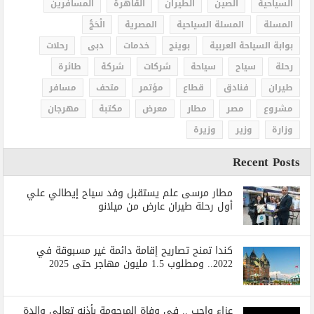
السياحية
الصين
الطيران
القاهرة
المسافرين
المسلة
المسلة السياحية
المصرية
الْحَجُّ
بوابة السياحة العربية
بوينج
خدمات
دبى
رحلات
رحلة
سياح
سياحة
شركات
شركة
طائرة
طيران
فنادق
قطاع
مؤتمر
متحف
مسافر
مشروع
مصر
مطار
معرض
مكتبة
مهرجان
وزارة
وزير
وزيرة
Recent Posts
مطار مرسى علم يستقبل وفد سياح إيطالي علي
أول رحلة طيران عارض من ميلانو
كندا تمنح تصاريح إقامة دائمة غير مسبوقة في
2022.. ومطلوب 1.5 مليون مهاجر حتى 2025
عزاء واجب .. في وفاة المرحومة بأذنه تعالي والدة