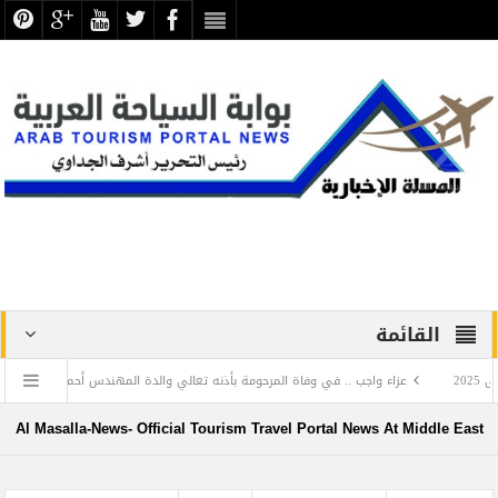
القائمة
عزاء واجب .. في وفاة المرحومة بأذنه تعالي والدة المهندس أحمد بلبع الخبير الفندقي صا
 روسيا
تجليات اللغة العربية في بهاء الخط العربي.. معارض مؤقتة بمناسبة الاحتفال بالي
Al Masalla-News- Official Tourism Travel Portal News At Middle East