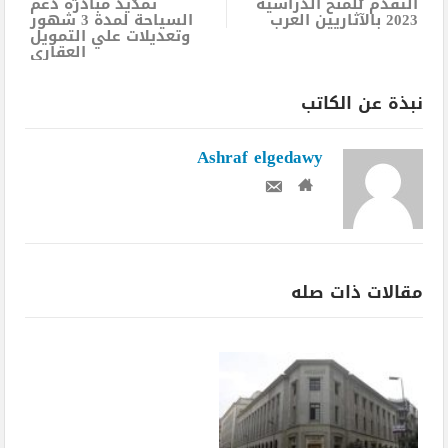
التقدم للمنح الدراسية
تمديد مبادرة دعم
2023 بالآثاريين العرب
السياحة لمدة 3 شهور
وتعديلات علي التمويل
العقاري
نبذة عن الكاتب
Ashraf elgedawy
مقالات ذات صله