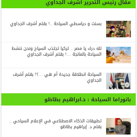
مقال رئيس التحرير أشرف الجداوي
بسنت و دياسطي السياحة ..! بقلم أشرف الجداوي
لله درك يا مصر .. تركيا تجتذب السياح ونحن ننشط
السياحة بالمانجة …! بقلم أشرف الجداوي
السياحة انطلاقة جديدة أم هي …؟! بقلم أشرف
الجداوي
بانوراما السياحة : د.ابراهيم بظاظو
تطبيقات الذكاء الاصطناعي في الإعلام السياحي ..
بقلم د. إبراهيم بظاظو