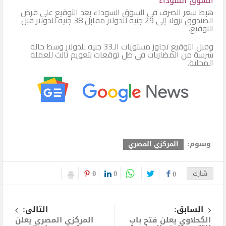
السوق السوداء
هبط سعر الصرف في السوق السوداء بعد التوقيع على قرض
الصندوق نزولا إلى 29 جنيه للدولار مقابل 38 جنيه للدولار قبل
التوقيع.
وقبل التوقيع تجاوز مستويات الـ33 جنيه للدولار وسط حالة
شرسة من المضاربات في ظل توقعات بتعويم ثالث للعملة
المحلية.
وسوم:
المركزي المصري
0
0
شارك
0
السابق:
التالى:
الكحلاوي يعلن فتح باب
المركزي المصري يعلن