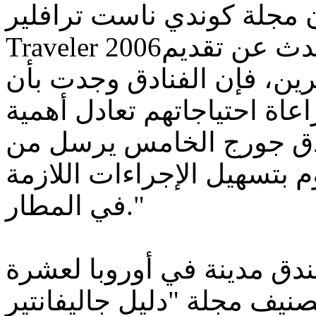
 كوندي ناست ترافلير Conde Nast
Traveler 2006م حيث علقت المجلة: "عندما نتحدث عن تقديم
ين، فإن الفنادق وجدت بأن
عاة احتياجاتهم تعادل أهمية
 فندق جورج الخامس يرسل من
م بتسهيل الإجراءات اللازمة
في المطار."
فندق مدينة في أوروبا لعشرة
نيف مجلة "دليل جاليفانتير