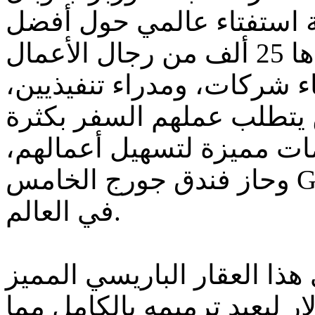
مارس 2002م نتيجة استفتاء عالمي حول أفضل
فنادق العالم شمل شريحة عددها 25 ألف من رجال الأعمال
 شركات، ومدراء تنفيذيين،
تطلب عملهم السفر بكثرة
مات مميزة لتسهيل أعمالهم،
وحاز فندق جورج الخامس George V على مرتبة أفضل فندق
في العالم.
هذا العقار الباريسي المميز
لغ 178 مليون دولار ليعيد ترميمه بالكامل مما