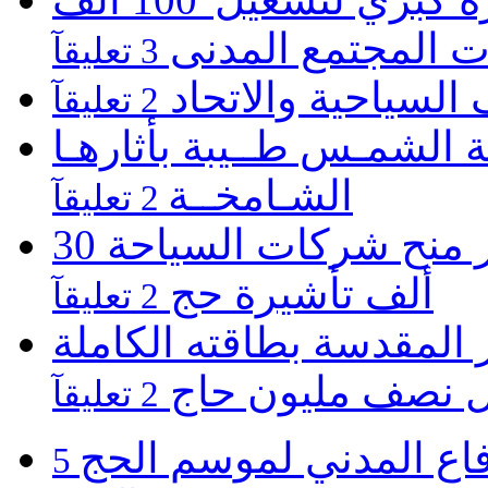
 المجتمع المدنى
3 تعليقآ
 السياحية والاتحاد
2 تعليقآ
 الشمـس طــيبة بأثارهـا
الشـامخــة
2 تعليقآ
اللجنة العليا للحج المصرى تقر منح شركات السياحة 30
ألف تأشيرة حج
2 تعليقآ
المقدسة بطاقته الكاملة
ل نصف مليون حاج
2 تعليقآ
فاع المدني لموسم الحج
5