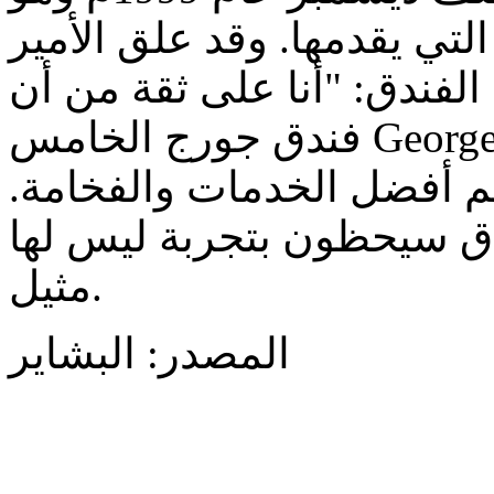
لتي يقدمها. وقد علق الأمير
 الفندق: "أنا على ثقة من أن
فندق جورج الخامس George V سيكون جوهرة على تاج فنادق
ديم أفضل الخدمات والفخامة.
ق سيحظون بتجربة ليس لها
مثيل.
المصدر: البشاير