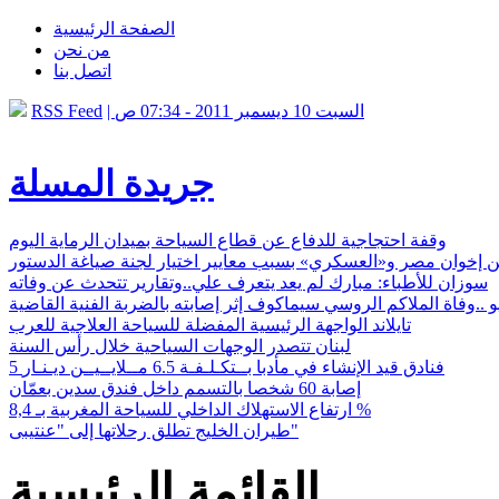
الصفحة الرئيسية
من نحن
اتصل بنا
| السبت 10 ديسمبر 2011 - 07:34 ص
RSS Feed
جريدة المسلة
وقفة احتجاجية للدفاع عن قطاع السياحة بميدان الرماية اليوم
 إخوان مصر و«العسكري» بسبب معايير اختيار لجنة صياغة الدستور
سوزان للأطباء: مبارك لم يعد يتعرف علي..وتقارير تتحدث عن وفاته
يو ..وفاة الملاكم الروسي سيماكوف إثر إصابته بالضربة الفنية القاضية
تايلاند الواجهة الرئيسية المفضلة للسياحة العلاجية للعرب
لبنان تتصدر الوجهات السياحية خلال رأس السنة
5 فنادق قيد الإنشاء في مأدبا بــتكـلـفـة 6.5 مــلايــيــن ديـنـار
إصابة 60 شخصا بالتسمم داخل فندق سدين بعمّان
ارتفاع الاستهلاك الداخلي للسياحة المغربية بـ 8,4 %
طيران الخليج تطلق رحلاتها إلى "عنتيبى"
القائمة الرئيسية