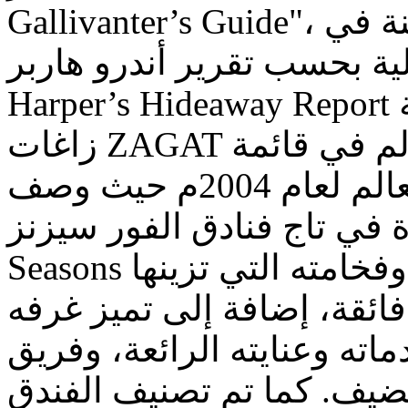
Gallivanter’s Guide"، كما صُنِّفَ أيضاً كأفضل فندق مدينة في
ة بحسب تقرير أندرو هاربر Andrew
Harper’s Hideaway Report لعام 2008م. وقد صنفت مجلة
زاغات ZAGAT الفندق كأفضل فندق في العالم في قائمة
أفضل فندق ومنتجع في العالم لعام 2004م حيث وصف
في تاج فنادق الفور سيزنز Four
Seasons بجماله ورونقه الرائع المتناسق وفخامته التي تزينها
 فائقة، إضافة إلى تميز غرفه
ماته وعنايته الرائعة، وفريق
ضيف. كما تم تصنيف الفندق