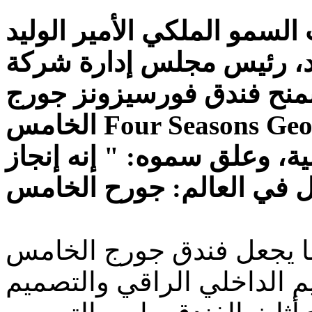
لسمو الملكي الأمير الوليد
د، رئيس مجلس إدارة شركة
بمنح فندق فورسيزونز جورج
الخامس Four Seasons George V في باريس لقب فندق
ة، وعلق سموه: " إنه إنجاز
فندق جورج الخامس George V فندقاً فريداً
م الداخلي الراقي والتصميم