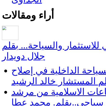
أراء ومقالات
جي للاستثمار والسياحة... بقلم
جلال دويدار
سياحة الداخلية في إصلاح
 بقلم المستشار خالد الرشيد
اعات الاسلامية من مرشد
سياحى..بقلم. محمد عطا