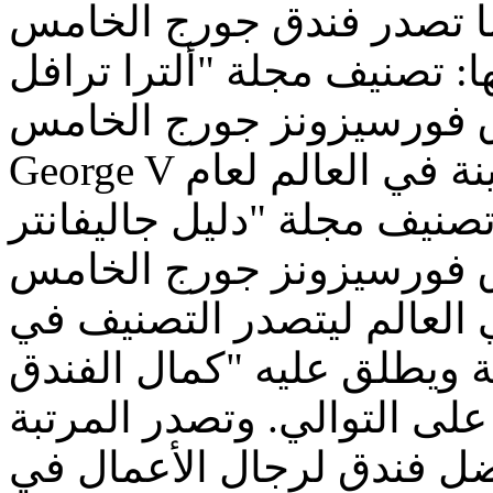
تصدر فندق جورج الخامس George V عدداً من
صنيف مجلة "ألترا ترافل Ultratravel"
ورسيزونز جورج الخامسFour Seasons
George V في باريس كأفضل فندق مدينة في العالم لعام
تصنيف مجلة "دليل جاليفانتر Gallivanter’s Guide"
رسيزونز جورج الخامس Four Seasons George V في
العالم ليتصدر التصنيف في
لق عليه "كمال الفندق hotel perfection" بالنسبة
على التوالي. وتصدر المرتبة
ضل فندق لرجال الأعمال في