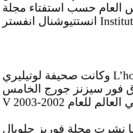
 العام حسب استفتاء مجلة
Institutional.
وكانت صحيفة لوتيليري L’hotellerie قد أصدرت تقريرا في
ن "فندق فور سيزنز جورج الخامس George
نشرت مجلة فوربز جلوبال Forbes Global في عددها