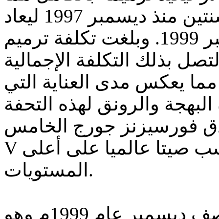
استدعى إغلاق الفندق لمدة سنتين منذ ديسمبر 1997 ليعاد
افتتاحه بحلته الجديدة في ديسمبر 1999. وبلغت تكلفة ترميم
دولار، لتصل بذلك التكلفة الإجمالية
ليون دولار مما يعكس مدى العناية التي
ة البهجة والرونق لهذه التحفة
 فورسيزنز جورج الخامس George
V بحلته وإطلالته الجديدتين، اكتسب صيتا عالميا على أعلى
المستويات.
ومنذ إعادة افتتاح الفندق في منتصف ديسمبر عام 1999م وهو