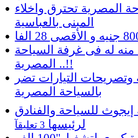
حة المصرية تحترق واخلاء
المبنى بالعباسية
ايين جنيه منه له فى غرفة السياحة
المصرية ..!!
ة وتصريحات التيارات تضر
بالسياحة المصرية
يجوث للسياحة والفنادق
لرئيسها
3 تعليقآ
موبينيل تطلق مبادرة كبري لتشغيل"100 الف