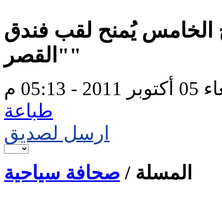
 الخامس يُمنح لقب فندق
"القصر"
20 - 05:13 م
طباعة
ارسل لصديق
المسلة /
صحافة سياحية