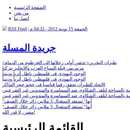
الصفحة الرئيسية
من نحن
اتصل بنا
| الجمعة 15 يونية 2012 - 04:32 م
RSS Feed
جريدة المسلة
«طيران البحرين» تدشن أولى رحلاتها إلى الخرطوم من الدمام
مرمريس قِبلة السياح العرب والإنجليز بتركيا
الوجود اليهودى فى فلسطين باطل أثرياً ودينياً
الوجود اليهودى فى فلسطين باطل أثرياً ودينياً
الاتحاد للطيران تحقق رقما قياسياً فى حجم حجز التذاكر
 بالسياحة لتلقى الشكاوى ضد السماسرة والمندوبين غير الشرعيين
 بالسياحة لتلقى الشكاوى ضد السماسرة والمندوبين غير الشرعيين
"أبها" تستعد لاستقبال 3 ملايين زائر خلال الصيف
"أبها" تستعد لاستقبال 3 ملايين زائر خلال الصيف
مصر.. لا قدر الله!
القائمة الرئيسية