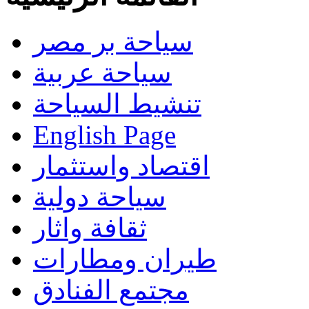
سياحة بر مصر
سياحة عربية
تنشيط السياحة
English Page
اقتصاد واستثمار
سياحة دولية
ثقافة واثار
طيران ومطارات
مجتمع الفنادق