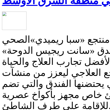
ي منطقة الشرق الأوسط
جع «سبا ريميدي»الصحي Remède Spaفي
ندق «سانت ريجيس الدوحة»
أفضل تجارب العلاج والحياة
تجع العلاجي ليعزز من منشآت
ي يحتضنها الفندق والتي تضم
 خاص مجهز بأكواخ عصرية
ى طرف الشاطئ.