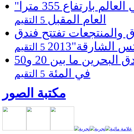
"ماريوت" تفتتح أطول فندق في العالم بارتفاع 355 مترا
العام المقبل
5 التقيم
دق والمنتجعات تفتتح فندق
 الشارقة"2013
5 التقيم
الديلمى : ارتفاع نسبة اشغال فنادق البحرين ما بين 20 و50
في المئة
5 التقيم
مكتبة الصور