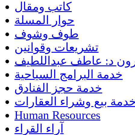
كاتب ومقال
حوار المسلة
طوف وشوف
تشريعات وقوانين
رون د: عاطف عبداللطيف
خدمة البرامج السياحية
خدمة حجز الفنادق
دمة بيع وشراء العقارات
Human Resources
آراء القراء