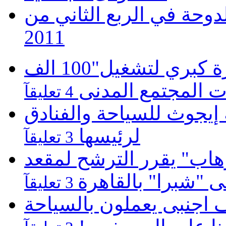
 تفتتح 3 فنادق بالدوحة في الربع الثاني من
2011
موبينيل تطلق مبادرة كبري لتشغيل"100 الف
 المجتمع المدنى
4 تعليقآ
يجوث للسياحة والفنادق
لرئيسها
3 تعليقآ
هاب" يقرر الترشح لمقعد
لى "شبرا" بالقاهرة
3 تعليقآ
كارثية بالغردقة 22 الف اجنبى يعملون بالسياحة