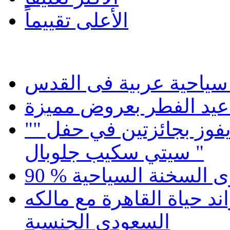
الأعلى تقييماً
 سياحية عربية فى القدس
عيد الفطر بعروض مميزة
"برج كابيتال جيت المائل " بدبى يفوز بجائزتين في حفل "
سيتي سكيب جلوبال "
رى السخنة السياحية
ند حياة القاهرة مع مالكه
السعودى الجنسية