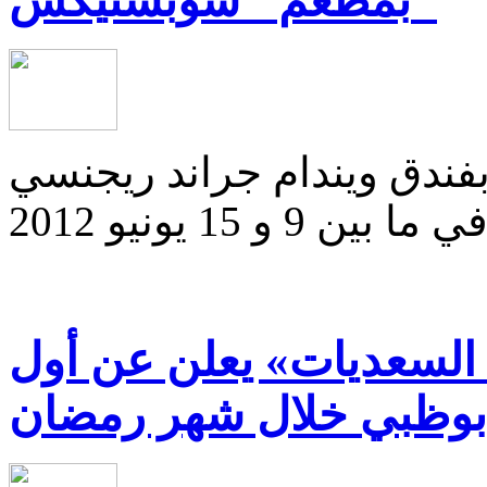
بمطعم "شوبستيكس"
ندق ويندام جراند ريجنسي
السعديات» يعلن عن أول
بوظبي خلال شهر رمضان