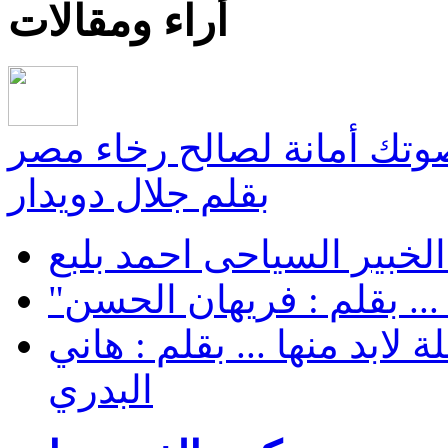
أراء ومقالات
صوتك أمانة لصالح رخاء مصر
بقلم جلال دويدار
لخبير السياحى احمد بلبع
... بقلم : فريهان الحسن
لابد منها ... بقلم : هاني
البدري