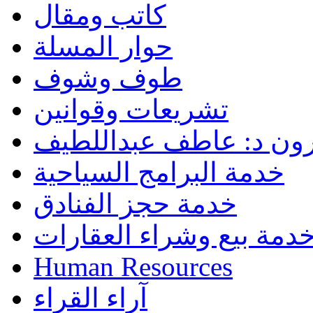
كاتب ومقال
حوار المسلة
طوف وشوف
تشريعات وقوانين
رون د: عاطف عبداللطيف
خدمة البرامج السياحية
خدمة حجز الفنادق
دمة بيع وشراء العقارات
Human Resources
آراء القراء