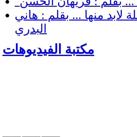
... بقلم : فريهان الحسن
لابد منها ... بقلم : هاني
البدري
مكتبة الفيديوهات