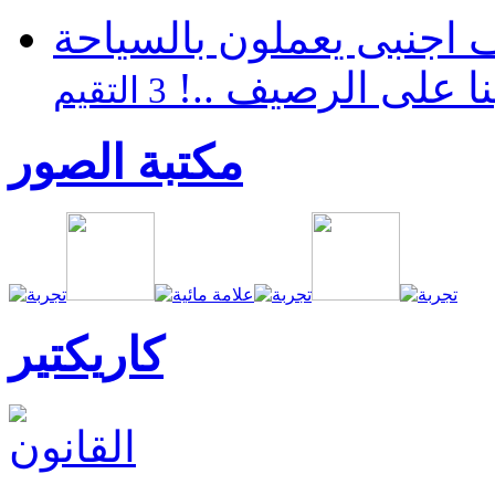
كارثية بالغردقة 22 الف اجنبى يعملون بالسياحة
نا على الرصيف ..!
3 التقيم
مكتبة الصور
كاريكتير