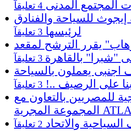
 المجتمع المدنى
4 تعليقآ
يجوث للسياحة والفنادق
لرئيسها
3 تعليقآ
هاب" يقرر الترشح لمقعد
لى "شبرا" بالقاهرة
3 تعليقآ
كارثية بالغردقة 22 الف اجنبى يعملون بالسياحة
نا على الرصيف ..!
3 تعليقآ
 للمصريين بالتعاون مع
ATLASZ Wor
 السياحية والاتحاد
2 تعليقآ