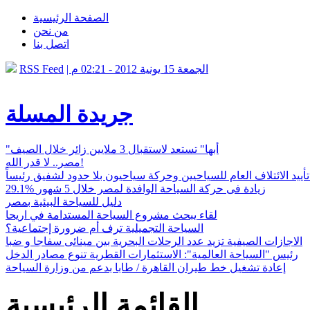
الصفحة الرئيسية
من نحن
اتصل بنا
| الجمعة 15 يونية 2012 - 02:21 م
RSS Feed
جريدة المسلة
"أبها" تستعد لاستقبال 3 ملايين زائر خلال الصيف
مصر.. لا قدر الله!
أييد الائتلاف العام للسياحيين وحركة سياحيون بلا حدود لشفيق رئيساً
29.1% زيادة فى حركة السياحة الوافدة لمصر خلال 5 شهور
دليل للسياحة البيئية بمصر
لقاء يبحث مشروع السياحة المستدامة في اريحا
السياحة التجميلية ترف أم ضرورة إجتماعية؟
الاجازات الصيفية تزيد عدد الرحلات البحرية بين مينائى سفاجا و ضبا
رئيس "السياحة العالمية": الاستثمارات القطرية تنوع مصادر الدخل
إعادة تشغيل خط طيران القاهرة / طابا بدعم من وزارة السياحة
القائمة الرئيسية