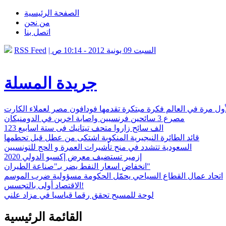
الصفحة الرئيسية
من نحن
اتصل بنا
| السبت 09 يونية 2012 - 10:14 ص
RSS Feed
جريدة المسلة
ول مرة في العالم فكرة مبتكرة تقدمها فودافون مصر لعملاء الكارت
مصرع 3 سائحين فرنسيين واصابة اخرين في الدومنيكان
123 الف سائح زاروا متحف تيتانيك فى ستة اسابيع
قائد الطائرة النيجيرية المنكوبة اشتكى من عطل قبل تحطمها
السعودية تتشدد في منح تأشيرات العمرة و الحج للتونسيين
إزمير تستضيف معرض إكسبو الدولي 2020
انخفاض اسعار النفط يضر بـ"صناعة الطيران"
اتحاد عمال القطاع السياحي يحمّل الحكومة مسؤولية ضرب الموسم
الاقتصاد أولى بالتجسس!
لوحة للمسيح تحقق رقما قياسيا في مزاد علني
القائمة الرئيسية