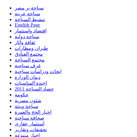
سياحة بر مصر
سياحة عربية
تنشيط السياحة
English Page
اقتصاد واستثمار
سياحة دولية
ثقافة واثار
طيران ومطارات
مجتمع الفنادق
مجتمع السياحة
غرف سياحية
ابحاث ودراسات سياحية
ديوان الوزارة
اجندة المناسبات
حصاد السياحة 2011
حكومة
شئون مصرية
سياحة وبيئة
اخبار الحج والعمرة
صحافة سياحية
استثمار عقارى
تحقيقات وتقارير
اخبار متنوعة