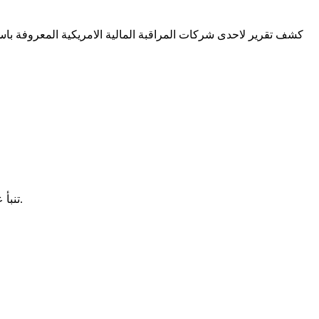
تنبأ علماء في بحث جديد باختفاء جرف جليدي آخر ضخم في القارة القطبية الجنوبية بحلول نهاية القرن الحالي وهو ما سيزيد مستويات مياه البحار.