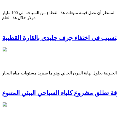
كشف تقرير لاحدى شركات المراقبة المالية الامريكية المعروفة باسم"ك.بى.ام.جى" أن السياحة العلاجية اكثر ربحا مما هو متوقع حيث من المنتظر أن تصل قيمة مبيعات هذا القطاع من السياحة الى 100 مليار
دولار خلال هذا العام.
تسبب فى اختفاء جرف جليدى بالقارة القطبية
ة تطلق مشروع كلباء السياحي البيئي المتنوع