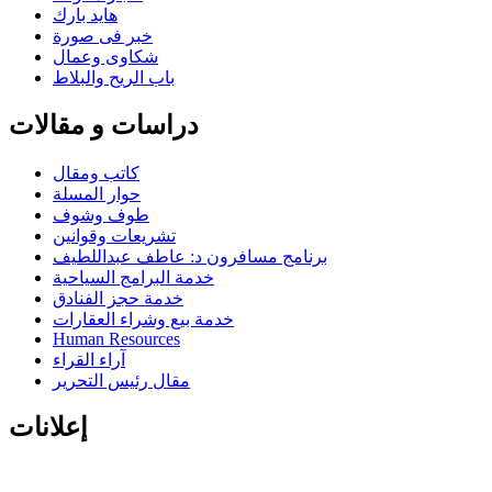
هايد بارك
خبر فى صورة
شكاوى وعمال
باب الريح والبلاط
دراسات و مقالات
كاتب ومقال
حوار المسلة
طوف وشوف
تشريعات وقوانين
برنامج مسافرون د: عاطف عبداللطيف
خدمة البرامج السياحية
خدمة حجز الفنادق
خدمة بيع وشراء العقارات
Human Resources
آراء القراء
مقال رئيس التحرير
إعلانات