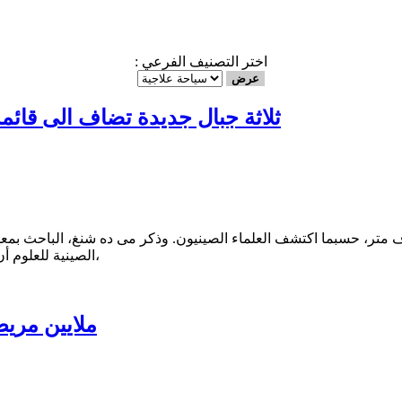
: اختر التصنيف الفرعي
ثلاثة جبال جديدة تضاف الى قائمة ا
لاف متر، حسبما اكتشف العلماء الصينيون. وذكر مى ده شنغ، الباحث بمعهد 
الصينية للعلوم أن الجبال الجديدة هى جبل أنابورنا 1 والبالغ ارتفاعه 8013 مترا فى نيبال،
3 ملايين مر