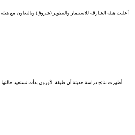
أعلنت هيئة الشارقة للاستثمار والتطوير (شروق) وبالتعاون مع هيئة 
أظهرت نتائج دراسة حديثة أن طبقة الأوزون بدأت تستعيد حالتها الطبيعية ببطء منذ فترة مشيرة إلى أنه ربما تم التوصل إلى منعطف جديد بشأن مستويات الأشعة فوق البنفسجية التي تصل إلى سطح الأرض.