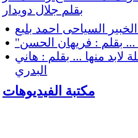
بقلم جلال دويدار
لخبير السياحى احمد بلبع
... بقلم : فريهان الحسن
لابد منها ... بقلم : هاني
البدري
مكتبة الفيديوهات