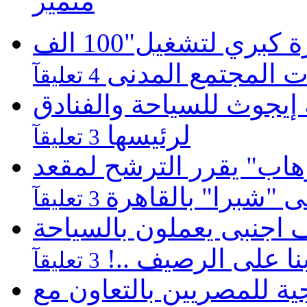
متميز
موبينيل تطلق مبادرة كبري لتشغيل"100 الف
 المجتمع المدنى
4 تعليقآ
يجوث للسياحة والفنادق
لرئيسها
3 تعليقآ
هاب" يقرر الترشح لمقعد
لى "شبرا" بالقاهرة
3 تعليقآ
كارثية بالغردقة 22 الف اجنبى يعملون بالسياحة
نا على الرصيف ..!
3 تعليقآ
 للمصريين بالتعاون مع