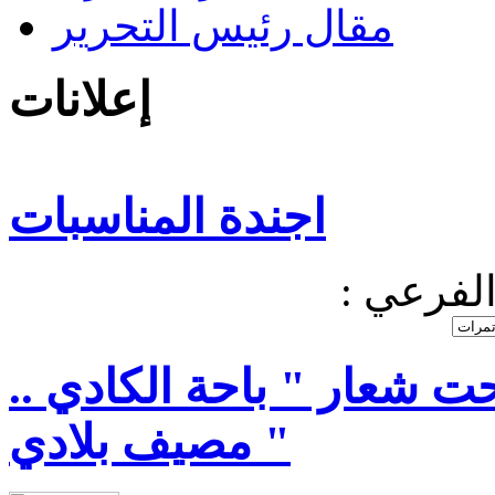
مقال رئيس التحرير
إعلانات
اجندة المناسبات
 الفرعي
ت شعار " باحة الكادي ..
مصيف بلادي "