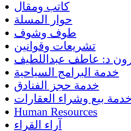
كاتب ومقال
حوار المسلة
طوف وشوف
تشريعات وقوانين
رون د: عاطف عبداللطيف
خدمة البرامج السياحية
خدمة حجز الفنادق
دمة بيع وشراء العقارات
Human Resources
آراء القراء