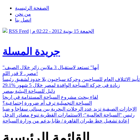
الصفحة الرئيسية
من نحن
اتصل بنا
| الجمعة 15 يونية 2012 - 02:22 م
RSS Feed
جريدة المسلة
"أبها" تستعد لاستقبال 3 ملايين زائر خلال الصيف
مصر.. لا قدر الله!
أييد الائتلاف العام للسياحيين وحركة سياحيون بلا حدود لشفيق رئيساً
29.1% زيادة فى حركة السياحة الوافدة لمصر خلال 5 شهور
دليل للسياحة البيئية بمصر
لقاء يبحث مشروع السياحة المستدامة في اريحا
السياحة التجميلية ترف أم ضرورة إجتماعية؟
الاجازات الصيفية تزيد عدد الرحلات البحرية بين مينائى سفاجا و ضبا
رئيس "السياحة العالمية": الاستثمارات القطرية تنوع مصادر الدخل
إعادة تشغيل خط طيران القاهرة / طابا بدعم من وزارة السياحة
القائمة الرئيسية