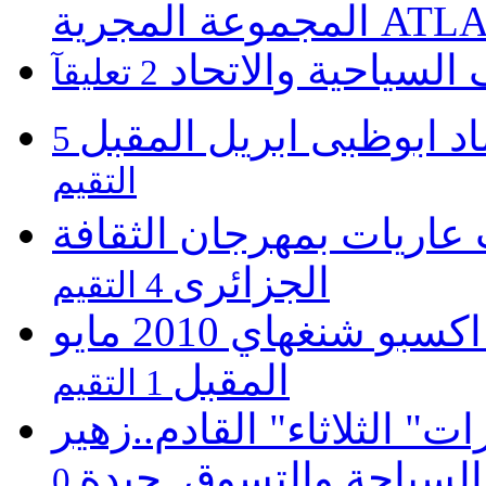
ATLASZ Wor
 السياحية والاتحاد
2 تعليقآ
د ابوظبى ابريل المقبل
5
التقيم
اريات بمهرجان الثقافة
الجزائرى
4 التقيم
السعودية تشارك بفاعلية معرض اكسبو شنغهاي 2010 مايو
المقبل
1 التقيم
ت" الثلاثاء" القادم..زهير
السياحة والتسوق..جيدة
0