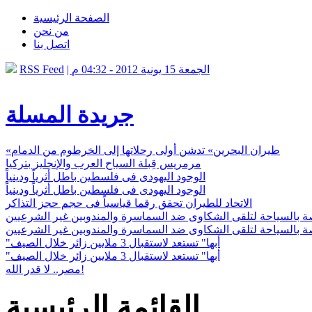
الصفحة الرئيسية
من نحن
اتصل بنا
| الجمعة 15 يونية 2012 - 04:32 م
RSS Feed
جريدة المسلة
«طيران البحرين» تدشن أولى رحلاتها إلى الخرطوم من الدمام
مرمريس قِبلة السياح العرب والإنجليز بتركيا
الوجود اليهودى فى فلسطين باطل أثرياً ودينياً
الوجود اليهودى فى فلسطين باطل أثرياً ودينياً
الاتحاد للطيران تحقق رقما قياسياً فى حجم حجز التذاكر
 بالسياحة لتلقى الشكاوى ضد السماسرة والمندوبين غير الشرعيين
 بالسياحة لتلقى الشكاوى ضد السماسرة والمندوبين غير الشرعيين
"أبها" تستعد لاستقبال 3 ملايين زائر خلال الصيف
"أبها" تستعد لاستقبال 3 ملايين زائر خلال الصيف
مصر.. لا قدر الله!
القائمة الرئيسية