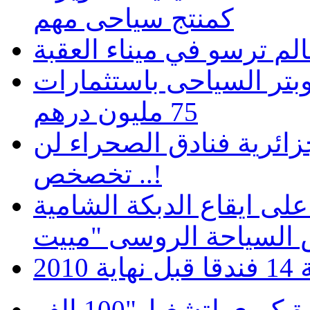
كمنتج سياحى مهم
الم ترسو في ميناء العقبة
بتر السياحى باستثمارات
75 مليون درهم
زائرية فنادق الصحراء لن
تخصخص ..!
لى ايقاع الدبكة الشامية
20
موبينيل تطلق مبادرة كبري لتشغيل"100 الف