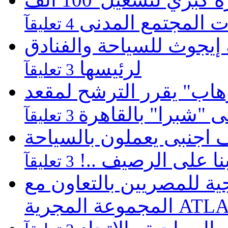
 المجتمع المدنى
4 تعليقآ
يجوث للسياحة والفنادق
لرئيسها
3 تعليقآ
هاب" يقرر الترشح لمقعد
لى "شبرا" بالقاهرة
3 تعليقآ
كارثية بالغردقة 22 الف اجنبى يعملون بالسياحة
نا على الرصيف ..!
3 تعليقآ
 للمصريين بالتعاون مع
ATLASZ Wor