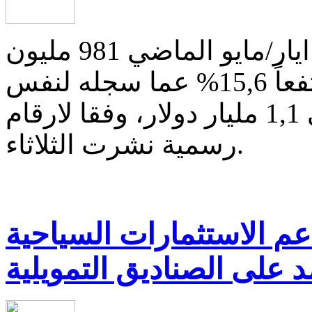
تجاوز دخل الأردن السياحي نهاية ايار/مايو الماضي 981 مليون
دينار (نحو 1,3 مليار دولار) مرتفعاً 15,6% عما سجله لنفس
الفترة عام 2011 حين بلغ حوالى 1,1 مليار دولار، وفقا لارقام
رسمية نشرت الثلاثاء.
م الاستثمارات السياحية
د على الصناديق التمويلية