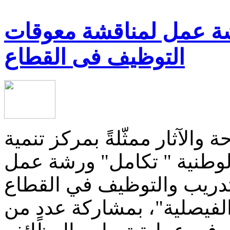
شة عمل لمناقشة معوقات
التوظيف فى القطاع
 والآثار ممثّلةً بمركز تنمية
الوطنية " تكامل" ورشة عمل
لتدريب والتوظيف في القطاع
فيصلية"، بمشاركة عددٍ من