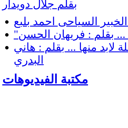
بقلم جلال دويدار
لخبير السياحى احمد بلبع
... بقلم : فريهان الحسن
لابد منها ... بقلم : هاني
البدري
مكتبة الفيديوهات