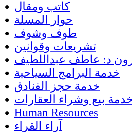
كاتب ومقال
حوار المسلة
طوف وشوف
تشريعات وقوانين
رون د: عاطف عبداللطيف
خدمة البرامج السياحية
خدمة حجز الفنادق
دمة بيع وشراء العقارات
Human Resources
آراء القراء