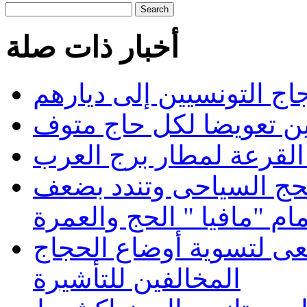
Search
أخبار ذات صلة
اج التونسيين إلى ديارهم
لقرعة لمطار برج العرب
لحج السياحى وتندد بضعف
ام "مافيا " الحج والعمرة
عى لتسوية أوضاع الحجاج
المخالفين للتأشيرة