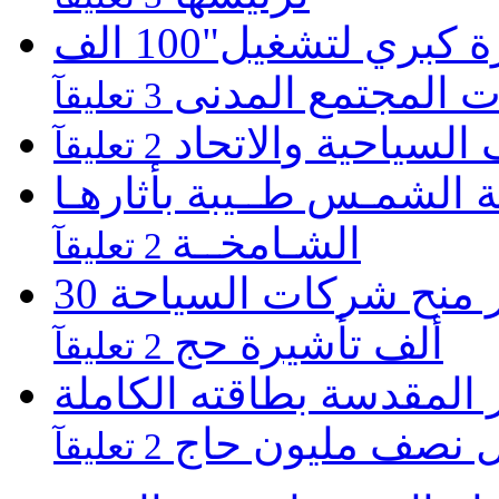
موبينيل تطلق مبادرة كبري لتشغيل"100 الف
 المجتمع المدنى
3 تعليقآ
 السياحية والاتحاد
2 تعليقآ
 الشمـس طــيبة بأثارهـا
الشـامخــة
2 تعليقآ
اللجنة العليا للحج المصرى تقر منح شركات السياحة 30
ألف تأشيرة حج
2 تعليقآ
المقدسة بطاقته الكاملة
ل نصف مليون حاج
2 تعليقآ