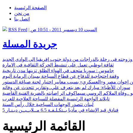
الصفحة الرئيسية
من نحن
اتصل بنا
| السبت 10 ديسمبر 2011 - 10:51 ص
RSS Feed
جريدة المسلة
وزوجته فى رحلة بالدراجات من دولة جنوب إفريقيا إلى الوادى الجديد
ثقافة ابوظبي تعمل على تنشيط الحركة الثقافية فى الامارة
جاموس : سوريا متحف في الهواء الطلق تزينها مدن تاريخية
وقفة احتجاجية للدفاع عن قطاع السياحة بميدان الرماية اليوم
 إخوان مصر و«العسكري» بسبب معايير اختيار لجنة صياغة الدستور
سوزان للأطباء: مبارك لم يعد يتعرف علي..وتقارير تتحدث عن وفاته
يو ..وفاة الملاكم الروسي سيماكوف إثر إصابته بالضربة الفنية القاضية
تايلاند الواجهة الرئيسية المفضلة للسياحة العلاجية للعرب
لبنان تتصدر الوجهات السياحية خلال رأس السنة
5 فنادق قيد الإنشاء في مأدبا بــتكـلـفـة 6.5 مــلايــيــن ديـنـار
القائمة الرئيسية