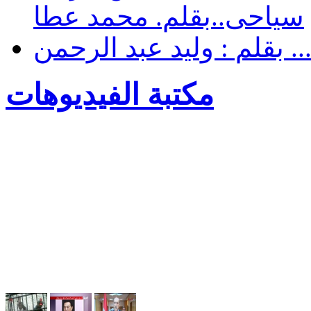
سياحى..بقلم. محمد عطا
. بقلم : وليد عبد الرحمن
مكتبة الفيديوهات