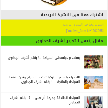
اشترك معنا فى النشرة البريدية
اشترك معنا فى النشرة البريدية
[mc4wp_form id="292065"]
مقال رئيس التحرير أشرف الجداوي
بسنت و دياسطي السياحة ..! بقلم أشرف الجداوي
لله درك يا مصر .. تركيا تجتذب السياح ونحن ننشط
السياحة بالمانجة …! بقلم أشرف الجداوي
السياحة انطلاقة جديدة أم هي …؟! بقلم أشرف
الجداوي