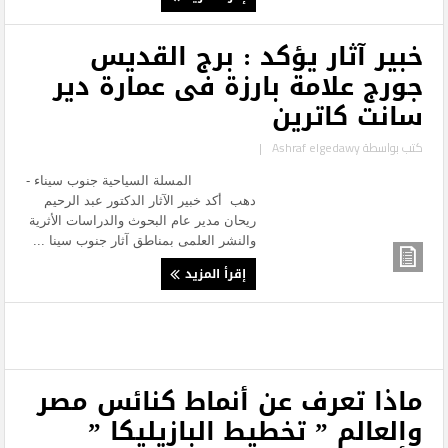
خبير آثار يؤكد : برج القديس
جورج علامة بارزة فى عمارة دير
سانت كاترين
كتب بواسطة
Ashraf elgedawy
|
المسلة السياحية جنوب سيناء -
دهب أكد خبير الآثار الدكتور عبد الرحيم
ريحان مدير عام البحوث والدراسات الأثرية
والنشر العلمى بمناطق آثار جنوب سينا ...
إقرأ المزيد
ماذا تعرف عن أنماط كنائس مصر
والعالم ” تخطيط البازيليكا ”