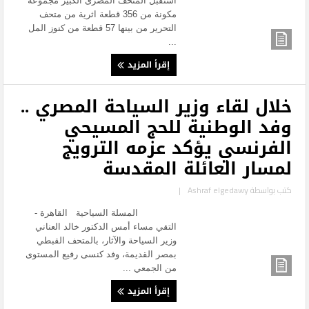
استقبل المتحف المصرى الكبير مجموعة
مكونة من 356 قطعة اثرية من متحف
التحرير من بينها 57 قطعة من كنوز المل
...
إقرأ المزيد
خلال لقاء وزير السياحة المصري ..
وفد الوطنية للحج المسيحي
الفرنسي يؤكد عزمه الترويج
لمسار العائلة المقدسة
كتب بواسطة
Ashraf elgedawy
|
المسلة السياحية القاهرة -
التقي مساء أمس الدكتور خالد العناني
وزير السياحة والآثار، بالمتحف القبطي
بمصر القديمة، وفد كنسى رفيع المستوى
من الجمعي ...
إقرأ المزيد