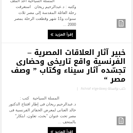
المسلة السياحية أعد الملف
وكتبه : د.عبدالرحيم ريحان استغرقت
رحلة العائلة المقدسة إلى مصر ثلاث
سنوات و11 شهر وقطعت الرحلة بمصر
2000 ...
إقرأ المزيد
خبير آثار العلاقات المصرية –
الفرنسية واقع تاريخى وحضارى
تجسّده آثار سيناء وكتاب ” وصف
مصر “
كتب بواسطة
Ashraf elgedawy
|
المسلة السياحية كتب :
د.عبدالرحيم ريحان فى إطار افتتاح الدكتور
خالد العنانى لمعرض الحفائر الفرنسية فى
مصر تحت عنوان "بحث، تعاون، ابتكار"
بالمتحف ...
إقرأ المزيد