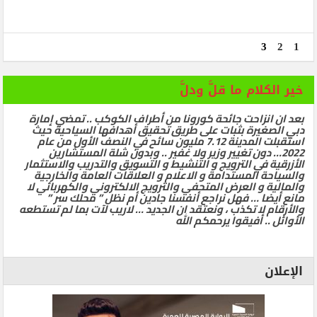
3
2
1
خير الكلام ما قلَّ ودلَّ
بعد ان انزاحت جائحة كورونا من أطراف الكوكب .. تمضي إمارة
دبي الصغيرة بثبات على طريق تحقيق أهدافها السياحية حيث
استقبلت المدينة 7.12 مليون سائح في النصف الأول من عام
2022… دون تغيير وزير ولا غفير .. وبدون شلة المستشارين
الأزرقية في الترويج و التنشيط و التسويق والتدريب والاستثمار
والسياحة المستدامة و الاعلام و العلاقات العامة والخارجية
والمالية و العرض المتحفي والترويج الالكتروني والكهربائي لا
مانع أيضا … فهل نراجع أنفسنا جادين أم نظل ” محلك سر ”
والأرقام لا تكذب ، ونعتقد ان الجديد … لاريب لآت بما لم تستطعه
الأوائل .. أفيقوا يرحمكم الله
الإعلان