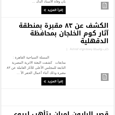
بأن وفاة الأستاذ الدك ...
إقرأ المزيد
الكشف عن ٨٣ مقبرة بمنطقة
آثار كوم الخلجان بمحافظة
الدقهلية
كتب بواسطة
Ashraf elgedawy
|
المسلة السياحية القاهرة :
متابعات كشفت البعثة الاثرية المصرية
التابعة للمجلس الأعلى للآثار العاملة عن ٨٣
مقبرة وذلك أثناء أعمال الحفر الأ ...
إقرأ المزيد
قصر البارون إمبان يتأهب ليروي