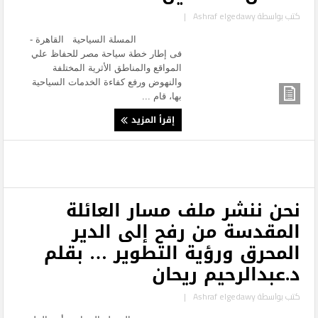
كتب بواسطة
Ashraf elgedawy
|
المسلة السياحية القاهرة -
فى إطار خطة سياحة مصر للحفاظ علي
المواقع والمناطق الأثرية المختلفة
والنهوض ورفع كفاءة الخدمات السياحية
بها، قام ...
إقرأ المزيد
نحن ننشر ملف مسار العائلة
المقدسة من رفح إلى الدير
المحرق ورؤية التطوير … بقلم
د.عبدالرحيم ريحان
كتب بواسطة
Ashraf elgedawy
|