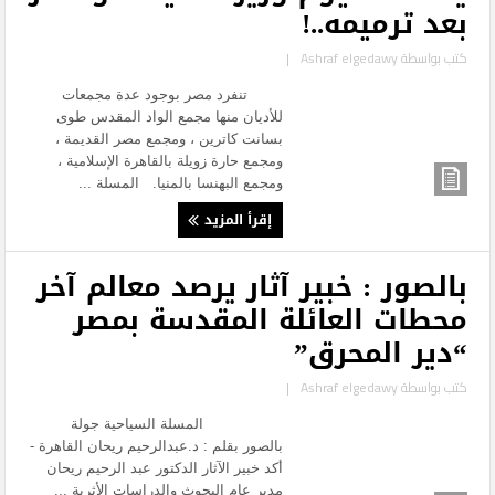
بعد ترميمه..!
كتب بواسطة
Ashraf elgedawy
|
تنفرد مصر بوجود عدة مجمعات
للأديان منها مجمع الواد المقدس طوى
بسانت كاترين ، ومجمع مصر القديمة ،
ومجمع حارة زويلة بالقاهرة الإسلامية ،
ومجمع البهنسا بالمنيا. المسلة ...
إقرأ المزيد
بالصور : خبير آثار يرصد معالم آخر
محطات العائلة المقدسة بمصر
“دير المحرق”
كتب بواسطة
Ashraf elgedawy
|
المسلة السياحية جولة
بالصور بقلم : د.عبدالرحيم ريحان القاهرة -
أكد خبير الآثار الدكتور عبد الرحيم ريحان
مدير عام البحوث والدراسات الأثرية ...