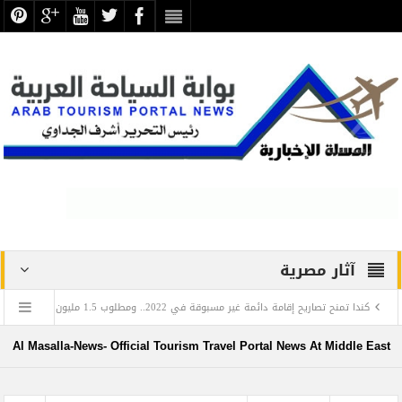
آثار مصرية
إقامة دائمة غير مسبوقة في 2022.. ومطلوب 1.5 مليون مهاجر حتى 2025
عزاء
في اليوم العالمي للغة العربية: تعرف على العالم المصري الذي أدخل اللغة العربية إلى روسيا
Al Masalla-News- Official Tourism Travel Portal News At Middle East