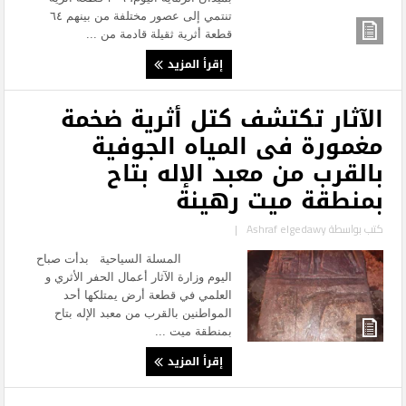
تنتمي إلى عصور مختلفة من بينهم ٦٤
قطعة أثرية ثقيلة قادمة من ...
إقرأ المزيد
الآثار تكتشف كتل أثرية ضخمة
مغمورة فى المياه الجوفية
بالقرب من معبد الإله بتاح
بمنطقة ميت رهينة
كتب بواسطة
Ashraf elgedawy
|
المسلة السياحية بدأت صباح
اليوم وزارة الآثار أعمال الحفر الأثري و
العلمي في قطعة أرض يمتلكها أحد
المواطنين بالقرب من معبد الإله بتاح
بمنطقة ميت ...
إقرأ المزيد