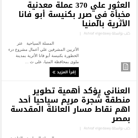
العثور علي 370 عملة معدنية
مخبأة في صرر بكنيسة أبو فانا
الأثرية بالمنيا
كتب بواسطة
Ashraf elgedawy
|
المسلة السياحية عثر
الأثريين المشرفين علي أعمال مشروع درء
الخطورة بكنيسة أبو فانا الأثرية بمدينة
ملوى بمحافظة المنيا، على ث ...
إقرأ المزيد
العناني يؤكد أهمية تطوير
منطقة شجرة مريم سياحيا أحد
اهم نقاط مسار العائلة المقدسة
بمصر
كتب بواسطة
Ashraf elgedawy
|