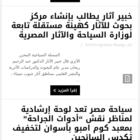
خبير آثار يطالب بإنشاء مركز
بحوث للآثار كهيئة مستقلة تابعة
لوزارة السياحة والآثار المصرية
كتب بواسطة
Ashraf elgedawy
|
المسلة السياجية المحرر
الآثري قال خبير الآثار الدكتور عبد الرحيم
ريحان مدير عام البحوث والدراسات الأثرية
والنشر العلمى بمناطق آثار جنوب سيناء ،
...
إقرأ المزيد
سياحة مصر تعد لوحة إرشادية
لمناظر نقش “أدوات الجراحة”
بمعبد كوم امبو بأسوان لتخفيف
تكدس السائحين