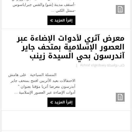
-أسقف مدينة (شو) والقس جبراياسوس
-ممثل الكني ...
إقرأ المزيد
معرض آثري لأدوات الإضاءة عبر
العصور الإسلامية بمتحف جاير
آندرسون بحي السيدة زينب
كتب بواسطة
Ashraf elgedawy
|
المسلة السياحية على هامش
الاحتفالات بعيد الأثريين افتتح بمتحف جاير
آندرسون معرضا أثريا مؤقتا بعنوان "
أدوات الإضاءة عبر العصور الإسلامية ...
إقرأ المزيد