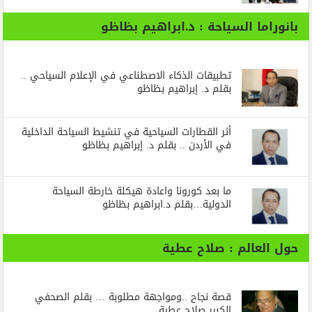
بانوراما السياحة : د.ابراهيم بظاظو
تطبيقات الذكاء الاصطناعي في الإعلام السياحي ..
بقلم د. إبراهيم بظاظو
أثر القطارات السياحية في تنشيط السياحة الداخلية
في الأردن .. بقلم د. إبراهيم بظاظو
ما بعد كورونا واعادة هيكلة خارطة السياحة
الدولية…بقلم د.ابراهيم بظاظو
حول العالم : صلاح عطية
قصة نجاح ..ومواجهة مطلوبة … بقلم الصحفي
الكبير صلاح عطية