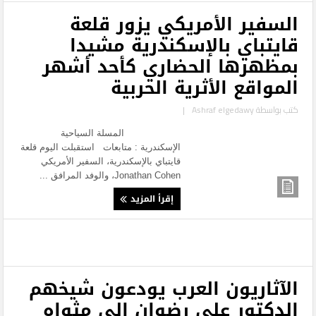
السفير الأمريكي يزور قلعة
قايتباي بالإسكندرية مشيدا
بمظهرها الحضاري كأحد أشهر
المواقع الأثرية الحربية
كتب بواسطة
Ashraf elgedawy
|
المسلة السياحية
الإسكندرية : متابعات استقبلت اليوم قلعة
قايتباي بالإسكندرية، السفير الأمريكي
Jonathan Cohen، والوفد المرافق ...
إقرأ المزيد
الآثاريون العرب يودعون شيخهم
الدكتور على رضوان إلى مثواه