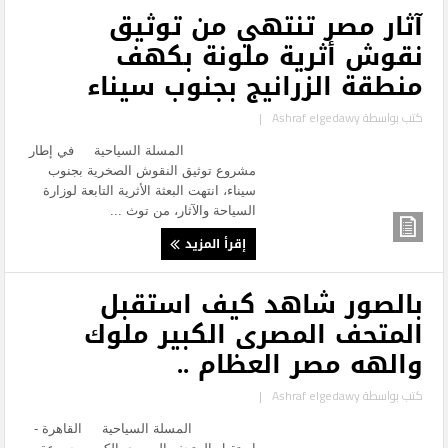
آثار مصر تنتهي من توثيق
نقوش أثرية ملونة بكهف
منطقة الزرانيج بجنوب سيناء
كتب بواسطة
Ashraf elgedawy
|
المسلة السياحية في إطار
مشروع توثيق النقوش الصخرية بجنوب
سيناء، انتهت البعثة الأثرية التابعة لوزارة
السياحة والآثار، من توث ...
إقرأ المزيد
بالصور شاهد كيف استقبل
المتحف المصرى الكبير ملوك
والهه مصر العظام ..
كتب بواسطة
Ashraf elgedawy
|
المسلة السياحية القاهرة -