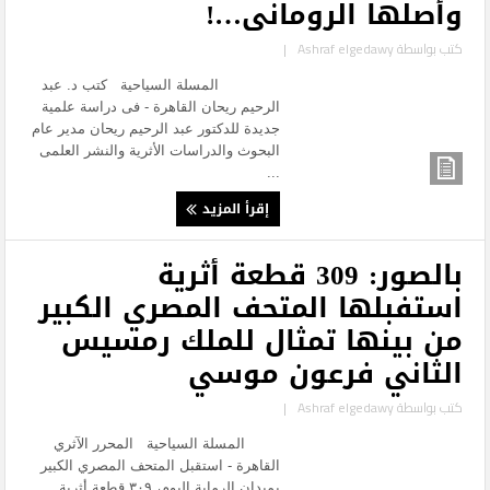
وأصلها الرومانى…!
كتب بواسطة
Ashraf elgedawy
|
المسلة السياحية كتب د. عبد
الرحيم ريحان القاهرة - فى دراسة علمية
جديدة للدكتور عبد الرحيم ريحان مدير عام
البحوث والدراسات الأثرية والنشر العلمى
...
إقرأ المزيد
بالصور: 309 قطعة أثرية
استفبلها المتحف المصري الكبير
من بينها تمثال للملك رمسيس
الثاني فرعون موسي
كتب بواسطة
Ashraf elgedawy
|
المسلة السياحية المحرر الآثري
القاهرة - استقبل المتحف المصري الكبير
بميدان الرماية اليوم، ٣٠٩ قطعة أثرية