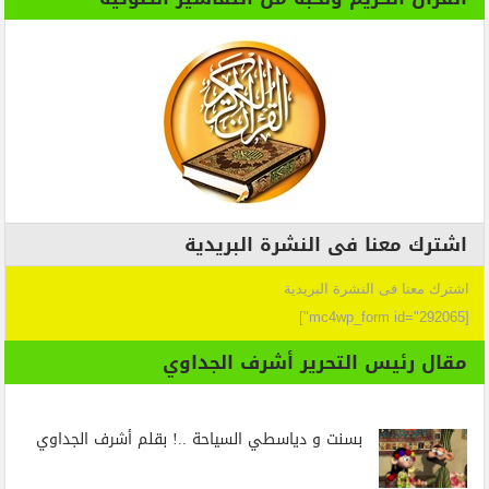
اشترك معنا فى النشرة البريدية
اشترك معنا فى النشرة البريدية
[mc4wp_form id="292065"]
مقال رئيس التحرير أشرف الجداوي
بسنت و دياسطي السياحة ..! بقلم أشرف الجداوي