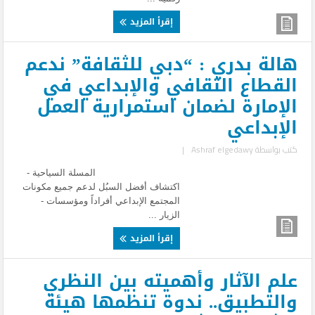
إقرأ المزيد
هالة بدري : “دبي للثقافة” ندعم
القطاع الثقافي والإبداعي في
الإمارة لضمان استمرارية العمل
الإبداعي
كتب بواسطة
Ashraf elgedawy
|
المسلة السياحية -
اكتشاف أفضل السبُل لدعم جميع مكونات
المجتمع الإبداعي أفراداً ومؤسسات -
الزيار ...
إقرأ المزيد
علم الآثار وأهميته بين النظري
والتطبيق.. ندوة تنظمها هيئة