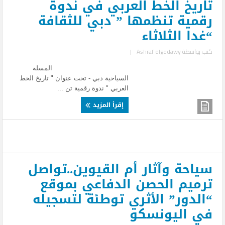
تاريخ الخط العربي في ندوة
رقمية تنظمها ” دبي للثقافة
“غدا الثلاثاء
كتب بواسطة
Ashraf elgedawy
|
المسلة
السياحية دبي - تحت عنوان " تاريخ الخط
العربي " ندوة رقمية تن ...
إقرأ المزيد
سياحة وآثار أم القيوين..تواصل
ترميم الحصن الدفاعي بموقع
“الدور” الأثري توطئة لتسجيله
في اليونسكو