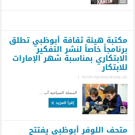
مكتبة هيئة ثقافة أبوظبي تطلق
برنامجاً خاصاً لنشر التفكير
الابتكاري بمناسبة شهر الإمارات
للابتكار
كتب بواسطة
Ashraf elgedawy
|
المسلة السياحية أب ...
إقرأ المزيد
متحف اللوفر أبوظبي يفتتح