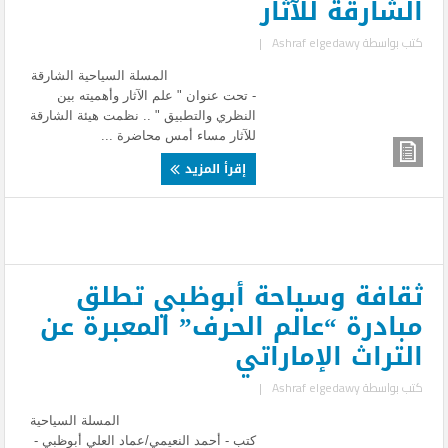
الشارقة للآثار
كتب بواسطة
Ashraf elgedawy
|
المسلة السياحية الشارقة
- تحت عنوان " علم الآثار وأهميته بين
النظري والتطبيق " .. نظمت هيئة الشارقة
للآثار مساء أمس محاضرة ...
إقرأ المزيد
ثقافة وسياحة أبوظبي تطلق
مبادرة “عالم الحرف” المعبرة عن
التراث الإماراتي
كتب بواسطة
Ashraf elgedawy
|
المسلة السياحية
كتب - أحمد النعيمي/عماد العلي أبوظبي -