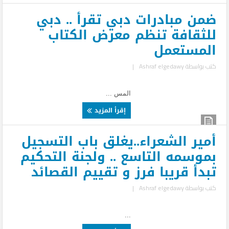
ضمن مبادرات دبي تقرأ .. دبي
للثقافة تنظم معرض الكتاب
المستعمل
كتب بواسطة
Ashraf elgedawy
|
المس ...
إقرأ المزيد
أمير الشعراء..يغلق باب التسجيل
بموسمه التاسع .. ولجنة التحكيم
تبدأ قريبا فرز و تقييم القصائد
كتب بواسطة
Ashraf elgedawy
|
...