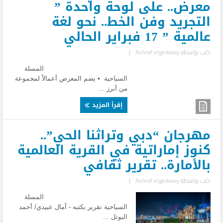
معرض.. على لوحة واحدة ”
التجريد وفن الخط.. نحو لغة
عالمية ” 17 فبراير الحالي
كتب بواسطة
Ashraf elgedawy
|
المسلة
السياحية • يضم المعرض أعمالاً لمجموعة
من أبرز ...
إقرأ المزيد
مهرجان “دبي وتراثنا الحي”..
كنوز إماراتية في القرية العالمية
بالأمارة.. تقرير ثقافي
كتب بواسطة
Ashraf elgedawy
|
المسلة
السياحية تقرير يكتبه - آمال عبيدي/ أحمد
البوتل ...