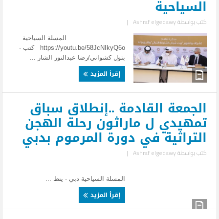
السياحية
كتب بواسطة
Ashraf elgedawy
|
المسلة السياحية
https://youtu.be/58JcNIkyQ6o كتب -
بتول كشواني/رضا عبدالنور الشار ...
إقرأ المزيد
الجمعة القادمة ..إنطلاق سباق
تمهيدي ل ماراثون رحلة الهجن
التراثية في دورة المرموم بدبي
كتب بواسطة
Ashraf elgedawy
|
المسلة السياحية دبي - ينط ...
إقرأ المزيد