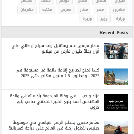
طيران
فنادق
قطاع
مؤتمر
متحف
مسافر
مشروع
مصر
مطار
معرض
مكتبة
مهرجان
وزارة
وزير
وزيرة
Recent Posts
مطار مرسى علم يستقبل وفد سياح إيطالي علي
أول رحلة طيران عارض من ميلانو
كندا تمنح تصاريح إقامة دائمة غير مسبوقة في
2022.. ومطلوب 1.5 مليون مهاجر حتى 2025
عزاء واجب .. في وفاة المرحومة بأذنه تعالي والدة
المهندس أحمد بلبع الخبير الفندقي صاحب بلبع
جروب
مغامر مصري يحطم الرقم القياسي في موسوعة
جينيس لأطول رحلة في العالم على دراجة كهربائية