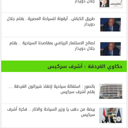
جلال دويدار
طريق الكباش.. أيقونة للسياحة المصرية.. بقلم جلال
دويدار
لصالح الاستثمار الرياضي بمقاصدنا السياحية .. بقلم
جلال دويدار
حكاوي الغردقة : أشرف سركيس
بالصور : استغاثة سياحية لإنقاذ شيراتون الغردقة …
بقلم أشرف سركيس
بيضة من دهب يا وزير السياحة والاثار .. فكرة أشرف
سركيس