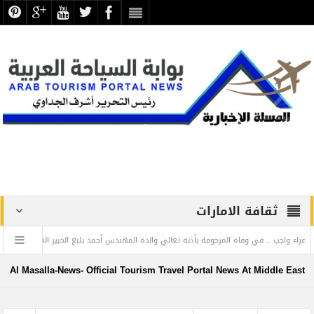
ثقافة الامارات
 وفاة المرحومة بأذنه تعالي والدة المهندس أحمد بلبع الخبير الفندقي صاحب بلبع جروب
ت اللغة العربية في بهاء الخط العربي.. معارض مؤقتة بمناسبة الاحتفال باليوم العالمي للغة العر
Al Masalla-News- Official Tourism Travel Portal News At Middle East