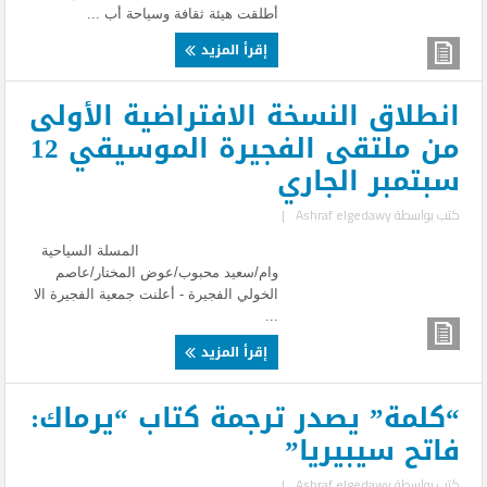
أطلقت هيئة ثقافة وسياحة أب ...
إقرأ المزيد
انطلاق النسخة الافتراضية الأولى
من ملتقى الفجيرة الموسيقي 12
سبتمبر الجاري
كتب بواسطة
Ashraf elgedawy
|
المسلة السياحية
وام/سعيد محبوب/عوض المختار/عاصم
الخولي الفجيرة - أعلنت جمعية الفجيرة الا
...
إقرأ المزيد
“كلمة” يصدر ترجمة كتاب “يرماك:
فاتح سيبيريا”
كتب بواسطة
Ashraf elgedawy
|