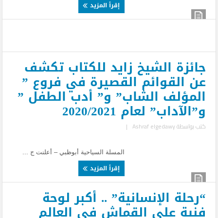
إقرأ المزيد
جائزة الشيخ زايد للكتاب تكشف
عن القوائم القصيرة في فروع ”
المؤلف الشاب” و” أدب الطفل ”
و”الآداب” لعام 2020/2021
كتب بواسطة
Ashraf elgedawy
|
المسلة السياحية أبوظبي – أعلنت ج ...
إقرأ المزيد
“رحلة الإنسانية” .. أكبر لوحة
فنية على القماش في العالم