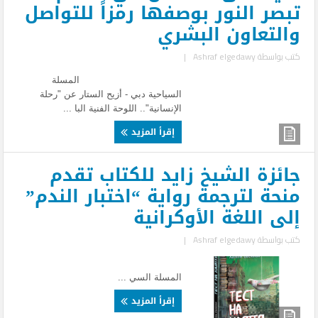
تبصر النور بوصفها رمزاً للتواصل
والتعاون البشري
كتب بواسطة
Ashraf elgedawy
|
المسلة
السياحية دبي - أزيح الستار عن "رحلة
الإنسانية".. اللوحة الفنية البا ...
إقرأ المزيد
جائزة الشيخ زايد للكتاب تقدم
منحة لترجمة رواية “اختبار الندم”
إلى اللغة الأوكرانية
كتب بواسطة
Ashraf elgedawy
|
المسلة السي ...
إقرأ المزيد