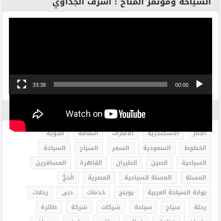
السياحة ومؤتمر المناخ : أشرف الجداوي
مشغل
الفيديو
33:38
00:00
الاكثر بحثاً
الاثار
الاسكندرية
الامارات
الثقافة
الجوية
الخطوط
السعودية
السفر
السياح
السياحة
السياحية
الصين
الطيران
القاهرة
المسافرين
المسلة
المسلة السياحية
المصرية
الْحَجُّ
بوابة السياحة العربية
بوينج
خدمات
دبى
رحلات
رحلة
سياح
سياحة
شركات
شركة
طائرة