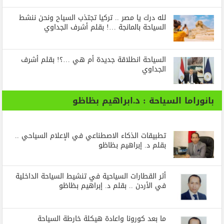
لله درك يا مصر .. تركيا تجتذب السياح ونحن ننشط
السياحة بالمانجة …! بقلم أشرف الجداوي
السياحة انطلاقة جديدة أم هي …؟! بقلم أشرف
الجداوي
بانوراما السياحة : د.ابراهيم بظاظو
تطبيقات الذكاء الاصطناعي في الإعلام السياحي ..
بقلم د. إبراهيم بظاظو
أثر القطارات السياحية في تنشيط السياحة الداخلية
في الأردن .. بقلم د. إبراهيم بظاظو
ما بعد كورونا واعادة هيكلة خارطة السياحة