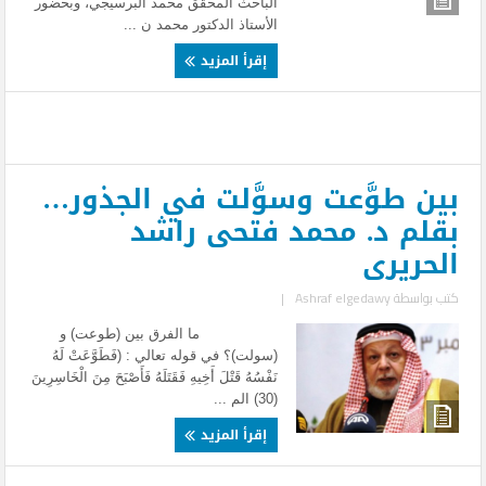
الباحث المحقق محمد البرسيجي، وبحضور
الأستاذ الدكتور محمد ن ...
إقرأ المزيد
بين طوَّعت وسوَّلت في الجذور…
بقلم د. محمد فتحى راشد
الحريرى
كتب بواسطة
Ashraf elgedawy
|
ما الفرق بين (طوعت) و
(سولت)؟ في قوله تعالي : (فَطَوَّعَتْ لَهُ
نَفْسُهُ قَتْلَ أَخِيهِ فَقَتَلَهُ فَأَصْبَحَ مِنَ الْخَاسِرِينَ
(30) الم ...
إقرأ المزيد