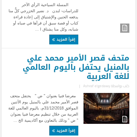
المسلة السياحية الرأي الآخر
للدراسات- لندن د. نضير الخزرجي كلٌّ منا
يدفعه الحنين والإشتياق إلى إعادة قراءة
كتاب أو قصة سبق أن قرأها في صباه أو
شبابه، وكل منا يشتاق ا ...
إقرأ المزيد
متحف قصر الأمير محمد علي
بالمنيل يحتفل باليوم العالمي
للغة العربية
كتب بواسطة
Ashraf elgedawy
|
معرضا فنيا بعنوان " ض " يحتفل متحف
قصر الأمير محمد علي بالمنيل يوم الأثنين
الموافق 31/12/2018م، باليوم العالمي للغة
العربية من خلال تنظيم معرضا فنيا بعنوان
" ض " وذلك بالتعاون مع أكاديمية الخ ...
إقرأ المزيد