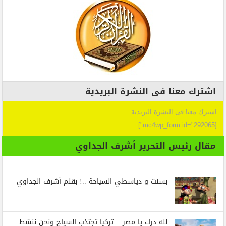
اشترك معنا فى النشرة البريدية
اشترك معنا فى النشرة البريدية
[mc4wp_form id="292065"]
مقال رئيس التحرير أشرف الجداوي
بسنت و دياسطي السياحة ..! بقلم أشرف الجداوي
لله درك يا مصر .. تركيا تجتذب السياح ونحن ننشط