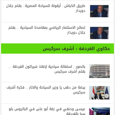
طريق الكباش.. أيقونة للسياحة المصرية.. بقلم جلال
دويدار
لصالح الاستثمار الرياضي بمقاصدنا السياحية .. بقلم
جلال دويدار
حكاوي الغردقة : أشرف سركيس
بالصور : استغاثة سياحية لإنقاذ شيراتون الغردقة …
بقلم أشرف سركيس
بيضة من دهب يا وزير السياحة والاثار .. فكرة أشرف
سركيس
عيسى وحنفي في زفة أبو على في الباتروس بلو
سبا بالغردقة