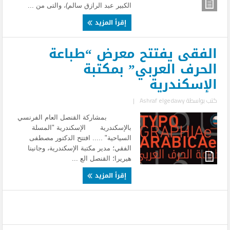
الكبير عبد الرازق سالم)، والتى من ...
إقرأ المزيد
الفقى يفتتح معرض “طباعة
الحرف العربي” بمكتبة
الإسكندرية
كتب بواسطة
Ashraf elgedawy
|
بمشاركة القنصل العام الفرنسي
بالإسكندرية الإسكندرية "المسلة
السياحية" ..... افتتح الدكتور مصطفى
الفقي؛ مدير مكتبة الإسكندرية، وجانينا
هيريرا؛ القنصل الع ...
إقرأ المزيد