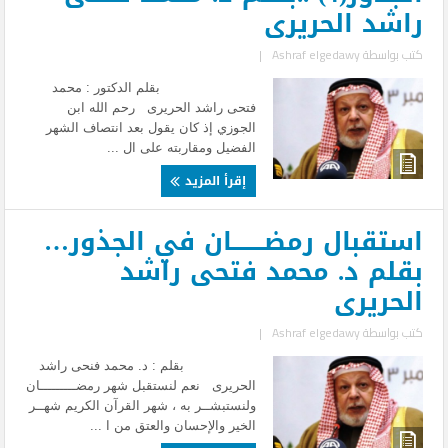
راشد الحريرى
كتب بواسطة
Ashraf elgedawy
|
بقلم الدكتور : محمد
فتحى راشد الحريرى رحم الله ابن
الجوزي إذ كان يقول بعد انتصاف الشهر
الفضيل ومقاربته على ال ...
إقرأ المزيد
استقبال رمضــــــــان في الجذور…
بقلم د. محمد فتحى راشد
الحريرى
كتب بواسطة
Ashraf elgedawy
|
بقلم : د. محمد فنحى راشد
الحريرى نعم لنستقبل شهر رمضـــــــــان
ولنستبشــر به ، شهر القرآن الكريم شهــر
الخير والإحسان والعتق من ا ...