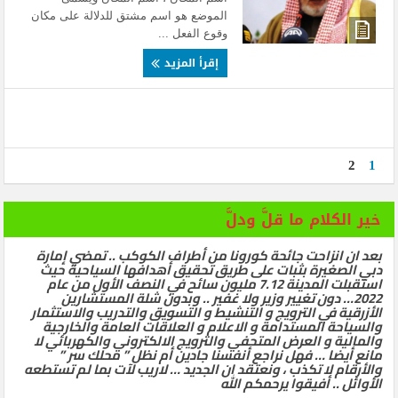
الموضع هو اسم مشتق للدلالة على مكان
وقوع الفعل ...
إقرأ المزيد
2
1
خير الكلام ما قلَّ ودلَّ
بعد ان انزاحت جائحة كورونا من أطراف الكوكب .. تمضي إمارة
دبي الصغيرة بثبات على طريق تحقيق أهدافها السياحية حيث
استقبلت المدينة 7.12 مليون سائح في النصف الأول من عام
2022… دون تغيير وزير ولا غفير .. وبدون شلة المستشارين
الأزرقية في الترويج و التنشيط و التسويق والتدريب والاستثمار
والسياحة المستدامة و الاعلام و العلاقات العامة والخارجية
والمالية و العرض المتحفي والترويج الالكتروني والكهربائي لا
مانع أيضا … فهل نراجع أنفسنا جادين أم نظل ” محلك سر ”
والأرقام لا تكذب ، ونعتقد ان الجديد … لاريب لآت بما لم تستطعه
الأوائل .. أفيقوا يرحمكم الله