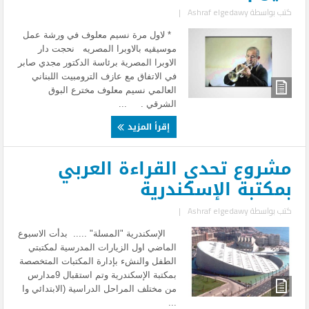
كتب بواسطة
Ashraf elgedawy
|
* لاول مرة نسيم معلوف في ورشة عمل
موسيقيه بالاوبرا المصريه نحجت دار
الاوبرا المصرية برئاسة الدكتور مجدي صابر
في الاتفاق مع عازف الترومبيت اللبناني
العالمي نسيم معلوف مخترع البوق
الشرقي . ...
إقرأ المزيد
مشروع تحدي القراءة العربي
بمكتبة الإسكندرية
كتب بواسطة
Ashraf elgedawy
|
الإسكندرية "المسلة" ..... بدأت الاسبوع
الماضي اول الزيارات المدرسية لمكتبتي
الطفل والنشء بإدارة المكتبات المتخصصة
بمكتبة الإسكندرية وتم استقبال 9مدارس
من مختلف المراحل الدراسية (الابتدائي وا
...