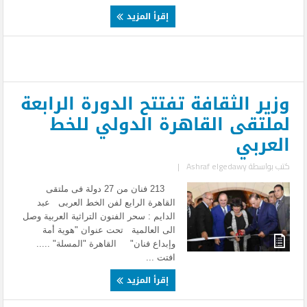
إقرأ المزيد
وزير الثقافة تفتتح الدورة الرابعة
لملتقى القاهرة الدولي للخط
العربي
كتب بواسطة
Ashraf elgedawy
|
213 فنان من 27 دولة فى ملتقى
القاهرة الرابع لفن الخط العربى عبد
الدايم : سحر الفنون التراثية العربية وصل
الى العالمية تحت عنوان "هوية أمة
وإبداع فنان" القاهرة "المسلة" .....
افتت ...
إقرأ المزيد