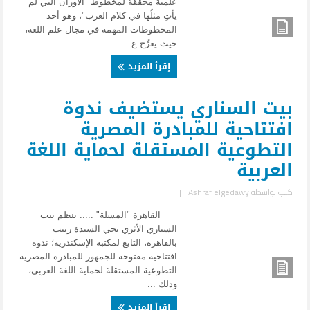
علميةً محقَّقة لمخطوط "الأوزان التي لم
يأتِ مثلُها في كلام العرب"، وهو أحد
المخطوطات المهمة في مجال علم اللغة،
حيث يعرِّج ع ...
إقرأ المزيد
بيت السناري يستضيف ندوة
افتتاحية للمبادرة المصرية
التطوعية المستقلة لحماية اللغة
العربية
كتب بواسطة
Ashraf elgedawy
|
القاهرة "المسلة" ..... ينظم بيت
السناري الأثري بحي السيدة زينب
بالقاهرة، التابع لمكتبة الإسكندرية؛ ندوة
افتتاحية مفتوحة للجمهور للمبادرة المصرية
التطوعية المستقلة لحماية اللغة العربي،
وذلك ...
إقرأ المزيد