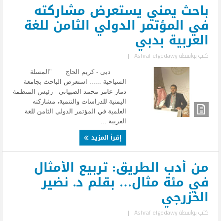
باحث يمني يستعرض مشاركته
في المؤتمر الدولي الثامن للغة
العربية بدبي
كتب بواسطة
Ashraf elgedawy
|
دبى - كريم الحاج "المسلة
السياحية ...... استعرض الباحث بجامعة
ذمار عامر محمد الضبياني - رئيس المنظمة
اليمنية للدراسات والتنمية، مشاركته
العلمية في المؤتمر الدولي الثامن للغة
العربية ...
إقرأ المزيد
من أدب الطريق: تربيع الأمثال
في مئة مثال… بقلم د. نضير
الخزرجي
كتب بواسطة
Ashraf elgedawy
|