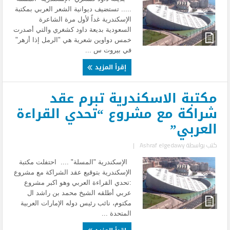
..... تستضيف ديوانية الشعر العربي بمكتبة
الإسكندرية غداً لأول مرة الشاعرة
السعودية بديعة داود كشغري والتي أصدرت
خمس دواوين شعرية هي "الرمل إذا أزهر"
في بيروت س ...
إقرأ المزيد
مكتبة الاسكندرية تبرم عقد
شراكة مع مشروع “تحدي القراءة
العربي”
كتب بواسطة
Ashraf elgedawy
|
الإسكندرية "المسلة" .... احتفلت مكتبة
الإسكندرية بتوقيع عقد الشراكة مع مشروع
:تحدي القراءة العربي وهو اكبر مشروع
عربي أطلقه الشيخ محمد بن راشد ال
مكتوم، نائب رئيس دوله الإمارات العربية
المتحدة ...