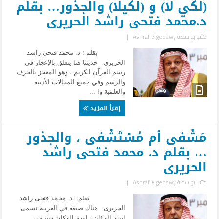
(لكي لا) و (لكيلا) والجذور… بقلم
د.محمد فتحى راشد الحريرى
كتب بواسطة
Ashraf elgedawy
|
بقلم : د. محمد فتحى راشد
الحريرى حديثنا هنا يتعلق بالإعجاز في
رسم القرآن الكريم ، وهو المعجز بالحرف
والرسم وفي جميع المجالات الأدبية
والعلمية وا ...
إقرأ المزيد
مَشْفى أم مُسْتَشْفى ، والجذور
… بقلم د. محمد فتحى راشد
الحريرى
كتب بواسطة
Ashraf elgedawy
|
بقلم : د. محمد فتحى راشد
الحريرى هناك صيغة في العربية تسمى
اسم المكان ، اسم المكان ويسمى