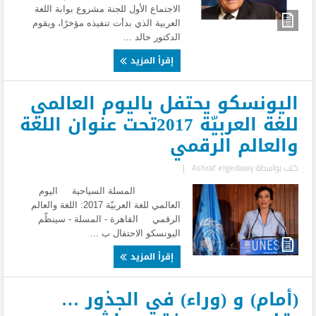
الاجتماع الأول للجنة مشروع بوابة اللغة
العربية الذي بدأت تنفيذه مؤخرًا، ويقوم
الدكتور خالد ...
إقرأ المزيد
اليونسكو يحتفل باليوم العالمي
للغة العربيّة 2017تحت عنوان اللغة
والعالم الرقمي
كتب بواسطة
Ashraf elgedawy
|
المسلة السياحية اليوم
العالمي للغة العربيّة 2017: اللغة والعالم
الرقمي القاهرة - المسلة - سينظّم
اليونسكو الاحتفال ب ...
إقرأ المزيد
(أمام) و (وراء) في الجذور …