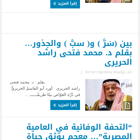
إقرأ المزيد
بين (سَرَّ ) و( سبَّ ) والجذور…
بقلم د. محمد فتحى راشد
الحريرى
كتب بواسطة
Ashraf elgedawy
|
بقلم : د. محمد فتحى
راشد الحريرى أورد أبو القاسمُ الحريريُّ
في دُرَّة الغوّاص بيتًا طريفًــــــ ...
إقرأ المزيد
“التحفة الوفائية في العامية
المصرية”… معجم يوثق حياة