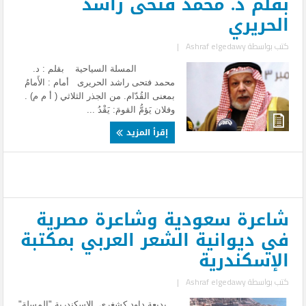
بقلم د. محمد فتحى راشد
الحريري
كتب بواسطة
Ashraf elgedawy
|
المسلة السياحية بقلم : د.
محمد فتحى راشد الحريرى أمام : الأَمامُ
بمعنى القُدّام. من الجذر الثلاثي ( أ م م) .
وفلان يَؤمُّ القومَ: يَقْدُ ...
إقرأ المزيد
شاعرة سعودية وشاعرة مصرية
في ديوانية الشعر العربي بمكتبة
الإسكندرية
كتب بواسطة
Ashraf elgedawy
|
بديعة داود كشغري الإسكندرية "المسلة"