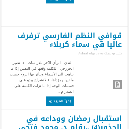
قوافي النظم الفارسي ترفرف
عاليا في سماء كربلاء
كتب بواسطة
Ashraf elgedawy
|
لندن - الرأي الآخر للدراسات د. نضير
الخزرجي للكلمة وقعها في النفس إذا ما
تناهت الى الأسماع وتتأثر بها الروح حسب
ملقيها ومؤداها، فالانشراح يبدو على
قسمات الوجه إذا ما نزلت الكلمة على
الصدر م ...
إقرأ المزيد
استقبال رمضان ووداعه في
الجذور(4) ..بقلم د. محمد فتحى