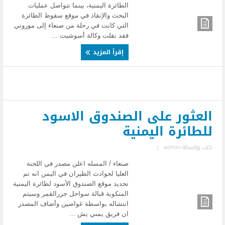
الطائرة اليمنية، بينما تتواصل عمليات
البحث والإنقاذ في موقع سقوط الطائرة
التي كانت في رحلة من صنعاء إلى موروني
فقد نقلت وكالة أسوشيت ...
إقرأ المزيد
العثور على الصندوق الاسود
للطائرة اليمنية
كتب بواسطة
admin
|
صنعاء / المسله اعلن مصدر في اللجنة
العليا لحوادث الطيران في اليمن انه تم
تحديد موقع الصندوق الأسود لطائرة اليمنية
المنكوبة قبالة سواحل جزرالقمر وسيتم
انتشاله بواسطة غواصين وأضاف المصدر
ان فريق يمني يش ...