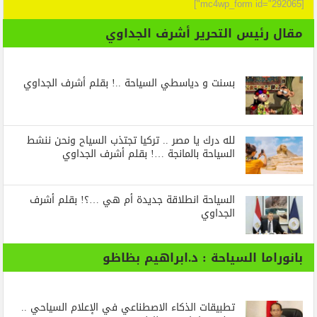
[mc4wp_form id="292065"]
مقال رئيس التحرير أشرف الجداوي
بسنت و دياسطي السياحة ..! بقلم أشرف الجداوي
لله درك يا مصر .. تركيا تجتذب السياح ونحن ننشط
السياحة بالمانجة …! بقلم أشرف الجداوي
السياحة انطلاقة جديدة أم هي …؟! بقلم أشرف
الجداوي
بانوراما السياحة : د.ابراهيم بظاظو
تطبيقات الذكاء الاصطناعي في الإعلام السياحي ..