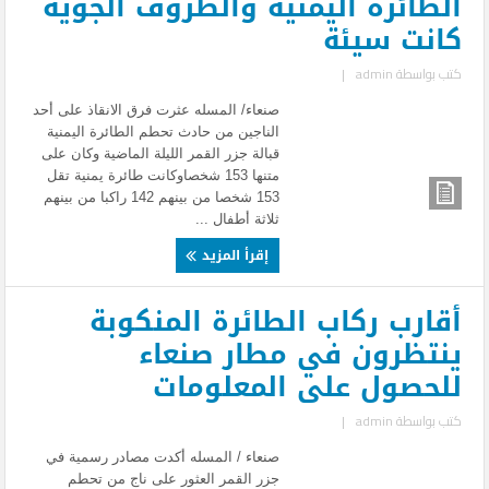
الطائرة اليمنية والظروف الجوية
كانت سيئة
كتب بواسطة
admin
|
صنعاء/ المسله عثرت فرق الانقاذ على أحد
الناجين من حادث تحطم الطائرة اليمنية
قبالة جزر القمر الليلة الماضية وكان على
متنها 153 شخصاوكانت طائرة يمنية تقل
153 شخصا من بينهم 142 راكبا من بينهم
ثلاثة أطفال ...
إقرأ المزيد
أقارب ركاب الطائرة المنكوبة
ينتظرون في مطار صنعاء
للحصول على المعلومات
كتب بواسطة
admin
|
صنعاء / المسله أكدت مصادر رسمية في
جزر القمر العثور على ناج من تحطم