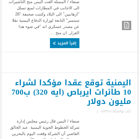
صنعاء / المسلة الغت اليمن منح التأشيرات
الى الاجانب في المطارات لمنع تسلل
"ارهابيين" الى البلاد وكتبت صحيفة "26
سبتمبر" التابعة لوزارة الدفاع اليمنية نقلا
عن مصدر عسكري انه "في ضوء هذا
القرار, ان منح ...
إقرأ المزيد
اليمنية توقع عقدا مؤكدا لشراء
10 طائرات ايرباص (ايه 320) ب700
مليون دولار
كتب بواسطة
admin
|
صنعاء / اليمن قال رئيس مجلس إدارة
شركة الخطوط الجوية اليمنية عبد الخالق
القاضي أن الشركة وقعت اليوم بالبحرين