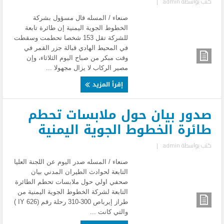
كتب بواسطة
admin
|
صنعاء / المسله قال مسؤول بشركة
الخطوط الجوية اليمنية إن طائرة تابعة
للشركة تقل 153 شخصا تحطمت وسقطت
في المحيط الهادي قبالة جزر القمر في
وقت مبكر من صباح اليوم الثلاثاء، وإن
مصير الركاب لا يزال مجهولا ...
إقرأ المزيد
صدور بيان حول ملابسات تحطم
طائرة الخطوط الجوية اليمنية
كتب بواسطة
admin
|
صنعاء / المسله صدر اليوم عن اللجنة العليا
التابعة لحوادث الطيران المدني بيان
صحفي اولي حول ملابسات تحطم الطائرة
التابعة لشركة الخطوط الجوية اليمنية من
طراز إيرباص 300-310 رحلة رقم (IY 626 )
والتي كانت ...