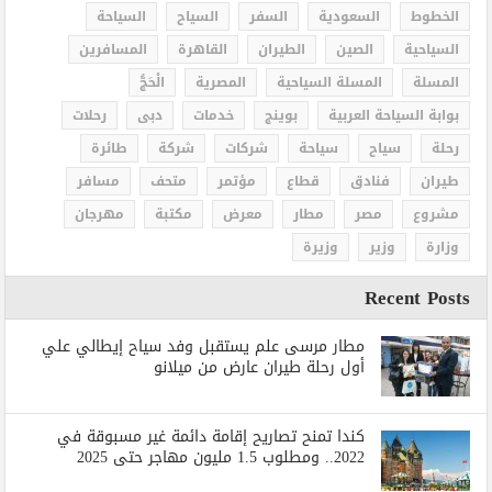
الخطوط
السعودية
السفر
السياح
السياحة
السياحية
الصين
الطيران
القاهرة
المسافرين
المسلة
المسلة السياحية
المصرية
الْحَجُّ
بوابة السياحة العربية
بوينج
خدمات
دبى
رحلات
رحلة
سياح
سياحة
شركات
شركة
طائرة
طيران
فنادق
قطاع
مؤتمر
متحف
مسافر
مشروع
مصر
مطار
معرض
مكتبة
مهرجان
وزارة
وزير
وزيرة
Recent Posts
مطار مرسى علم يستقبل وفد سياح إيطالي علي
أول رحلة طيران عارض من ميلانو
كندا تمنح تصاريح إقامة دائمة غير مسبوقة في
2022.. ومطلوب 1.5 مليون مهاجر حتى 2025