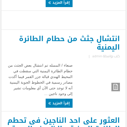
إقرأ المزيد
انتشال جثث من حطام الطائرة
اليمنية
كتب بواسطة
admin
|
صنعاء / المسله تم انتشال بعض الجثث من
حطام الطائرة اليمنية التي سقطت في
المحيط الهندي قبالة جزر القمر فيما أكدت
مصادر رسمية في الخطوط الجوية اليمنية
أنه لا توجد حتى الآن أي معلومات تشير
إلى وجود ناجين ...
إقرأ المزيد
العثور على احد الناجين فى تحطم