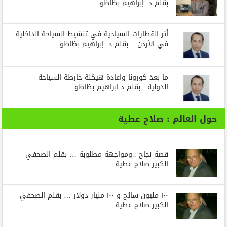
بقلم د. إبراهيم بظاظو
أثر القطارات السياحية في تنشيط السياحة الداخلية
في الأردن .. بقلم د. إبراهيم بظاظو
ما بعد كورونا واعادة هيكلة خارطة السياحة
الدولية…بقلم د.ابراهيم بظاظو
حول العالم : صلاح عطية
قصة نجاح ..ومواجهة مطلوبة … بقلم الصحفي
الكبير صلاح عطية
١٠٠ مليون سائح و ١٠٠ مليار دولار … بقلم الصحفي
الكبير صلاح عطية