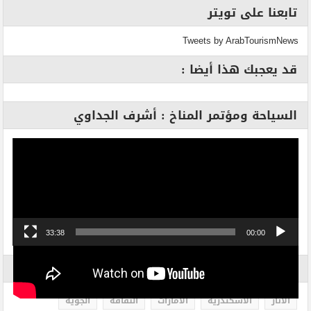
تابعنا على تويتر
Tweets by ArabTourismNews
قد يعجبك هذا أيضا :
السياحة ومؤتمر المناخ : أشرف الجداوي
مشغل
الفيديو
33:38
00:00
الاكثر بحثاً
الاثار
الاسكندرية
الامارات
الثقافة
الجوية