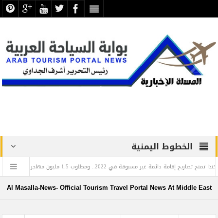
الخطوط اليمنية
ة دائمة غير مسبوقة في 2022.. ومطلوب 1.5 مليون مهاجر حتى 2025
عزاء و
اليوم العالمي للغة العربية: تعرف على العالم المصري الذي أدخل اللغة العربية إلى روسيا
Al Masalla-News- Official Tourism Travel Portal News At Middle East