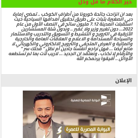
خير الكلام ما قلَّ ودلَّ
بعد ان انزاحت جائحة كورونا من أطراف الكوكب .. تمضي إمارة
دبي الصغيرة بثبات على طريق تحقيق أهدافها السياحية حيث
استقبلت المدينة 7.12 مليون سائح في النصف الأول من عام
2022… دون تغيير وزير ولا غفير .. وبدون شلة المستشارين
الأزرقية في الترويج و التنشيط و التسويق والتدريب والاستثمار
والسياحة المستدامة و الاعلام و العلاقات العامة والخارجية
والمالية و العرض المتحفي والترويج الالكتروني والكهربائي لا
مانع أيضا … فهل نراجع أنفسنا جادين أم نظل ” محلك سر ”
والأرقام لا تكذب ، ونعتقد ان الجديد … لاريب لآت بما لم تستطعه
الأوائل .. أفيقوا يرحمكم الله
الإعلان