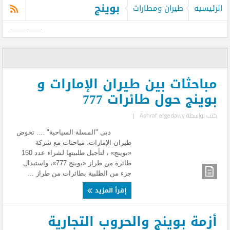
بوينج
الرئيسيه
طيران ومطارات
مباحثات بين طيران الإمارات و
بوينج حول طائرات 777
كتب بواسطة
Ashraf elgedawy
|
دبى "المسلة السياحية" .... تخوض
طيران الإمارات، مباحثات مع شركة
«بوينج» ، لتأجيل طلبيتها لشراء عدد 150
طائرة من طراز «بوينج 777»، واستبدال
جزء من الطلبية بطائرات من طراز ...
إقرأ المزيد
أزمة بوينج والحروب التجارية