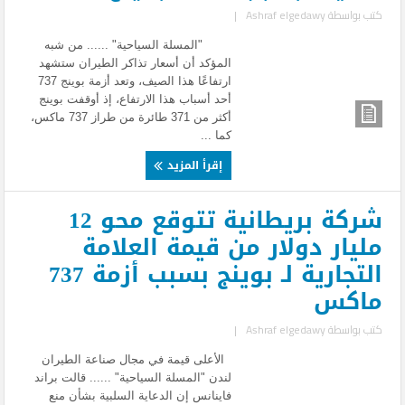
كتب بواسطة
Ashraf elgedawy
|
"المسلة السياحية" ...... من شبه
المؤكد أن أسعار تذاكر الطيران ستشهد
ارتفاعًا هذا الصيف، وتعد أزمة بوينج 737
أحد أسباب هذا الارتفاع، إذ أوقفت بوينج
أكثر من 371 طائرة من طراز 737 ماكس،
كما ...
إقرأ المزيد
شركة بريطانية تتوقع محو 12
مليار دولار من قيمة العلامة
التجارية لـ بوينج بسبب أزمة 737
ماكس
كتب بواسطة
Ashraf elgedawy
|
الأعلى قيمة في مجال صناعة الطيران
لندن "المسلة السياحية" ...... قالت براند
فاينانس إن الدعاية السلبية بشأن منع