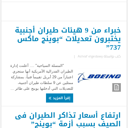
خبراء من 9 هيئات طيران أجنبية
يختبرون تعديلات “بوينج ماكس
737”
كتب بواسطة
Ashraf elgedawy
|
"المسلة السياحية" .... أعلنت إدارة
الطيران الفدرالية الأمريكية أنها ستجري
اعتباراً من 29 أبريل تقييماً فنياً، بمشاركة
ممثلين عن 9 سلطات طيران أجنبية،
للتعديلات التي أدخلتها بوينج على طائر ...
إقرأ المزيد
ارتفاع أسعار تذاكر الطيران فى
الصيف بسبب أزمة “بوينج”