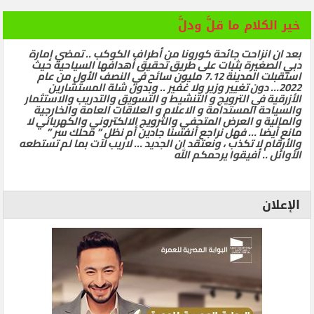
خير الكلام ما قلَّ ودلَّ
بعد ان انزاحت جائحة كورونا من أطراف الكوكب .. تمضي إمارة
دبي الصغيرة بثبات على طريق تحقيق أهدافها السياحية حيث
استقبلت المدينة 7.12 مليون سائح في النصف الأول من عام
2022… دون تغيير وزير ولا غفير .. وبدون شلة المستشارين
الأزرقية في الترويج و التنشيط و التسويق والتدريب والاستثمار
والسياحة المستدامة و الاعلام و العلاقات العامة والخارجية
والمالية و العرض المتحفي والترويج الالكتروني والكهربائي لا
مانع أيضا … فهل نراجع أنفسنا جادين أم نظل ” محلك سر ”
والأرقام لا تكذب ، ونعتقد ان الجديد … لاريب لآت بما لم تستطعه
الأوائل .. أفيقوا يرحمكم الله
الإعلان