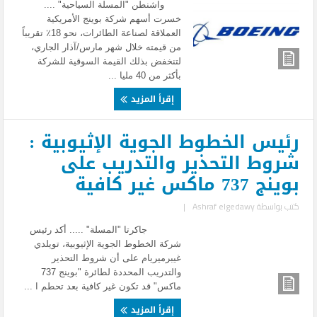
واشنطن "المسلة السياحية" ....
خسرت أسهم شركة بوينج الأمريكية
العملاقة لصناعة الطائرات، نحو 18٪ تقريباً
من قيمته خلال شهر مارس/آذار الجاري،
لتنخفض بذلك القيمة السوقية للشركة
بأكثر من 40 مليا ...
إقرأ المزيد
رئيس الخطوط الجوية الإثيوبية :
شروط التحذير والتدريب على
بوينج 737 ماكس غير كافية
كتب بواسطة
Ashraf elgedawy
|
جاكرتا "المسلة" ..... أكد رئيس
شركة الخطوط الجوية الإثيوبية، تويلدي
غيبرميريام على أن شروط التحذير
والتدريب المحددة لطائرة "بوينج 737
ماكس" قد تكون غير كافية بعد تحطم ا ...
إقرأ المزيد