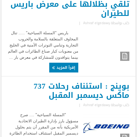
تلقي بظلالها على معرض باريس
للطيران
كتب بواسطة
Ashraf elgedawy
|
باريس "المسلة السياحية" ..... تنال
المخاوف المتعلقة بالسلامة والحروب
التجارية وتنامي التوترات الأمنية في الخليج
من معنويات كبار صناع الطائرات في العالم
بينما يتوافدون للمشاركة في معرض بار ...
إقرأ المزيد
بوينج : استئناف رحلات 737
ماكس ديسمبر المقبل
كتب بواسطة
Ashraf elgedawy
|
"المسلة السياحية" .... صرح
مسؤول بارز بإدارة الطيران الاتحادية
الأمريكية بأنه من المقرر أن يتم بحلول
ديسمبر المقبل استئناف استخدام الطائرة