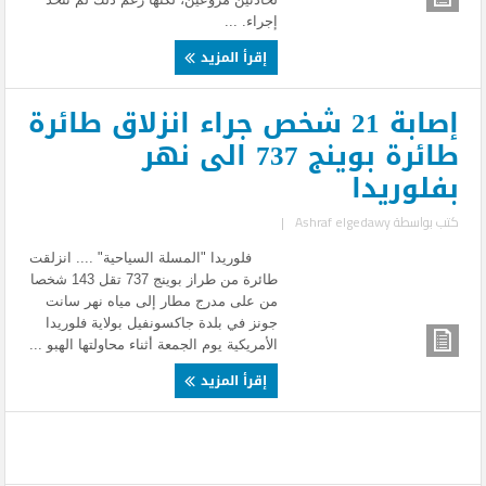
إجراء. ...
إقرأ المزيد
إصابة 21 شخص جراء انزلاق طائرة
طائرة بوينج 737 الى نهر
بفلوريدا
كتب بواسطة
Ashraf elgedawy
|
فلوريدا "المسلة السياحية" .... انزلقت
طائرة من طراز بوينج 737 تقل 143 شخصا
من على مدرج مطار إلى مياه نهر سانت
جونز في بلدة جاكسونفيل بولاية فلوريدا
الأمريكية يوم الجمعة أثناء محاولتها الهبو ...
إقرأ المزيد