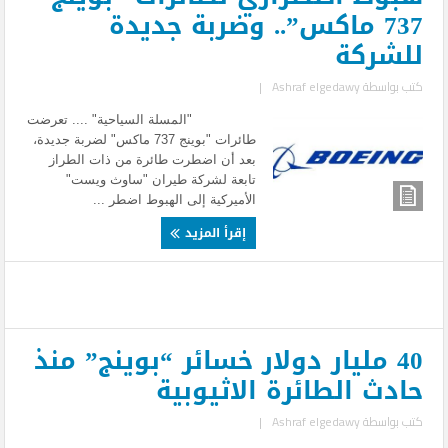
737 ماكس”.. وضربة جديدة
للشركة
كتب بواسطة
Ashraf elgedawy
|
"المسلة السياحية" .... تعرضت
طائرات "بوينج 737 ماكس" لضربة جديدة،
بعد أن اضطرت طائرة من ذات الطراز
تابعة لشركة طيران "ساوث ويست"
الأميركية إلى الهبوط اضطر ...
إقرأ المزيد
40 مليار دولار خسائر “بوينج” منذ
حادث الطائرة الاثيوبية
كتب بواسطة
Ashraf elgedawy
|