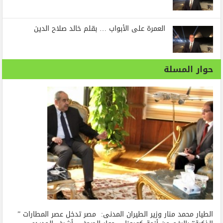
العمرة على الأبواب … بقلم خالد صلاح الدين
حوار المسلة
الطيار محمد منار وزير الطيران المدنى: مصر تدخل عصر المطارات ”