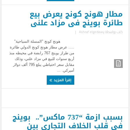
مطار هونج كونج يعرض بيع
طائرة بوينج فى مزاد علنى
كتب بواسطة
Ashraf elgedawy
|
هونج كونج "المسلة السياحية"
..... عرض مطار هونج كونج الدولي طائرة
من طراز بوينج 767 رابضة في محيطه منذ
أربع سنوات للبيع في مزاد علني، وذلك
مقابل سعر احتياطي يبلغ 795 ألف دولار
أميركي. ...
إقرأ المزيد
بسبب ازمة “737 ماكس”.. بوينج
في قلب الخلاف التجاري بين