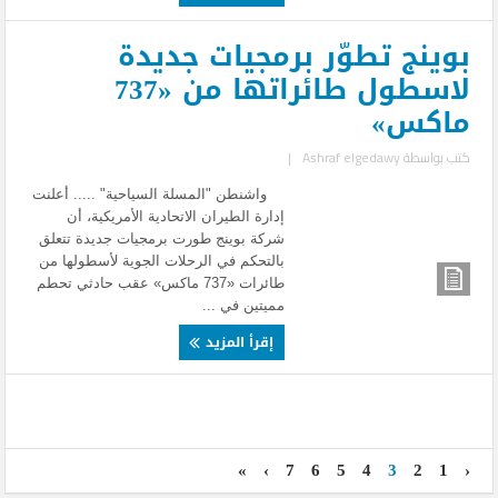
بوينج تطوّر برمجيات جديدة
لاسطول طائراتها من «737
ماكس»
كتب بواسطة
Ashraf elgedawy
|
واشنطن "المسلة السياحية" ..... أعلنت
إدارة الطيران الاتحادية الأمريكية، أن
شركة بوينج طورت برمجيات جديدة تتعلق
بالتحكم في الرحلات الجوية لأسطولها من
طائرات «737 ماكس» عقب حادثي تحطم
مميتين في ...
إقرأ المزيد
»
›
7
6
5
4
3
2
1
‹