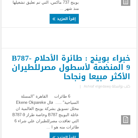
بوينج 737 ماكس، التي تم تعليق تشغيلها
منذ شهر ...
إقرأ المزيد
خبراء بوينج : طائرة الأحلام B787-
9 المنضمة لأسطول مصرللطيران
الأكثر مبيعا ونجاحا
كتب بواسطة
Ashraf elgedawy
|
6 طائرات القاهرة "المسلة
السياحية" ..... قال Ekene Okpareke
محلل تسويق بشركة بوينج العالمية ان
عائلة البوينج B787 وخاصة طراز B787-9
التي تعاقدت مصرللطيران علي شراء 6
طائرات منه هو ا ...
إقرأ المزيد