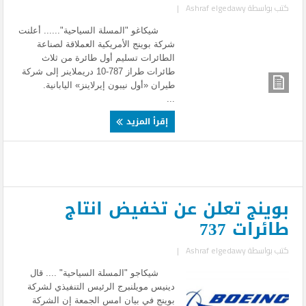
كتب بواسطة
Ashraf elgedawy
|
شيكاغو "المسلة السياحية"...... أعلنت
شركة بوينج الأمريكية العملاقة لصناعة
الطائرات تسليم أول طائرة من ثلاث
طائرات طراز 787-10 دريملاينر إلى شركة
طيران «أول نيبون إيرلاينز» اليابانية.
...
إقرأ المزيد
بوينج تعلن عن تخفيض انتاج
طائرات 737
كتب بواسطة
Ashraf elgedawy
|
شيكاجو "المسلة السياحية" .... قال
دينيس مويلنبرج الرئيس التنفيذي لشركة
بوينج في بيان امس الجمعة إن الشركة