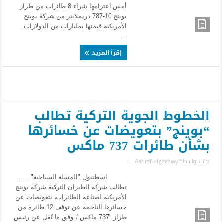
أمس اعتزامها شراء 8 طائرات من طراز
بوينج 10-787 دريملاينر من شركة بوينج
الأمريكية قيمتها بمليارات من الدولارات.
...
إقرأ المزيد
الخطوط الجوية التركية تطالب
“بوينج” بتعويضات عن خسائرها
بشأن طائرات 737 ماكس
كتب بواسطة
Ashraf elgedawy
|
اسطنبول "المسلة السياحية" .....
تطالب شركة الطيران التركية شركة بوينج
الأمريكية لصناعة الطائرات، بتعويضات عن
خسائرها الناجمة عن توقف 12 طائرة من
طراز "737 ماكس"، وفق ما نُقل عن رئيس