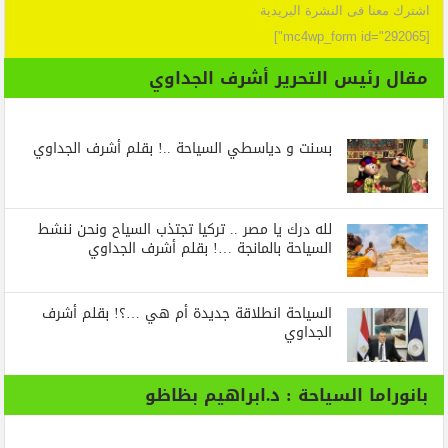
اشترك معنا فى النشرة البريدية
[mc4wp_form id="292065"]
مقال رئيس التحرير أشرف الجداوي
بسنت و دياسطي السياحة ..! بقلم أشرف الجداوي
لله درك يا مصر .. تركيا تجتذب السياح ونحن ننشط
السياحة بالمانجة …! بقلم أشرف الجداوي
السياحة انطلاقة جديدة أم هي …؟! بقلم أشرف
الجداوي
بانوراما السياحة : د.ابراهيم بظاظو