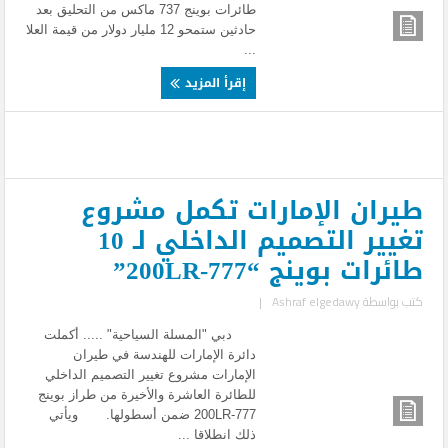
طائرات بوينج 737 ماكس من التحليق بعد
حادثين ستمحو 12 مليار دولار من قيمة العلا
...
إقرأ المزيد
طيران الإمارات تكمل مشروع
تغيير التصميم الداخلي لـ 10
طائرات بوينج “777-200LR”
كتب بواسطة
Ashraf elgedawy
|
دبي "المسلة السياحية" ..... أكملت
دائرة الإمارات للهندسة في طيران
الإمارات مشروع تغيير التصميم الداخلي
للطائرة العاشرة والأخيرة من طراز بوينج
777-200LR ضمن أسطولها. ويأتي
ذلك انطلاقا ...