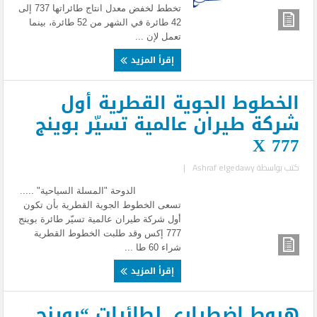
تخطط لخفض معدل انتاج طائراتها 737 إلى
42 طائرة في الشهر من 52 طائرة، بينما
تعمل لإن ...
إقرأ المزيد
الخطوط الجوية القطرية أول
شركة طيران عالمية تسيّر بوينج
X 777
كتب بواسطة
Ashraf elgedawy
|
الدوحة "المسلة السياحية" .....
تسعى الخطوط الجوية القطرية بأن تكون
أول شركة طيران عالمية تسيّر طائرة بوينج
777 إكس وقد طلبت الخطوط القطرية
شراء 60 طا ...
إقرأ المزيد
هبوط اضطراري لطائرات “بوينج