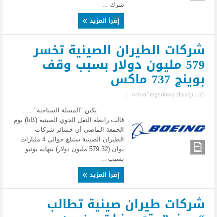
شرك ...
إقرأ المزيد
شركات الطيران الصينية تخسر
579 مليون دولار بسبب وقف
بوينج 737 ماكس
كتب بواسطة
Ashraf elgedawy
|
بكين "المسلة السياحية" .....
قالت رابطة النقل الجوي الصينية (كاتا) يوم
الجمعة الماضي أن خسائر شركات
الطيران الصينية ستبلغ حوالي 4 مليارات
يوان (579.32 مليون دولار) بنهاية يونيو
بسبب ...
إقرأ المزيد
شركات طيران صينية تطالب