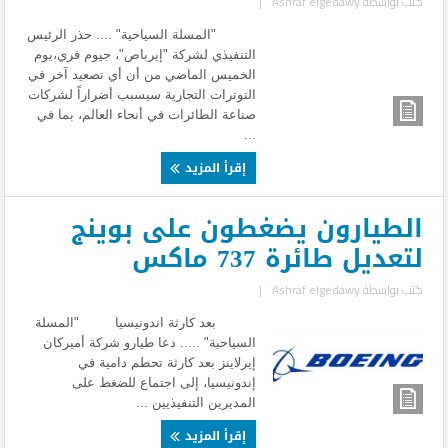
كتب بواسطة
Ashraf elgedawy
|
"المسلة السياحية" .... حذر الرئيس
التنفيذي لشركة "إيرباص"، جيوم فري،يوم
الخميس الماضي من أن أي تصعيد آخر في
التوترات التجارية سيسبب أضراراً لشركات
صناعة الطائرات في أنحاء العالم، بما في
...
إقرأ المزيد
الطيارون يضغطون على بوينج
لتعديل طائرة 737 ماكس
كتب بواسطة
Ashraf elgedawy
|
بعد كارثة اندونيسيا "المسلة
السياحية" ..... دعا طيارو شركة أميركان
إيرلاينز بعد كارثة تحطم دامية في
إندونيسيا، إلى اجتماع للضغط على
المديرين التنفيذيين ...
إقرأ المزيد