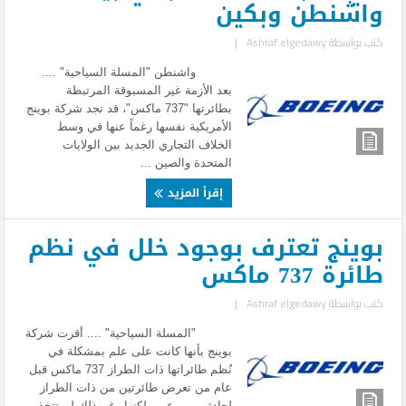
واشنطن وبكين
كتب بواسطة
Ashraf elgedawy
|
واشنطن "المسلة السياحية" ....
بعد الأزمة غير المسبوقة المرتبطة
بطائرتها "737 ماكس"، قد تجد شركة بوينج
الأمريكية نفسها رغماً عنها في وسط
الخلاف التجاري الجديد بين الولايات
المتحدة والصين ...
إقرأ المزيد
بوينج تعترف بوجود خلل في نظم
طائرة 737 ماكس
كتب بواسطة
Ashraf elgedawy
|
"المسلة السياحية" .... أقرت شركة
بوينج بأنها كانت على علم بمشكلة في
نُظم طائراتها ذات الطراز 737 ماكس قبل
عام من تعرض طائرتين من ذات الطراز
لحادثين مروعين، لكنها رغم ذلك لم تتخذ