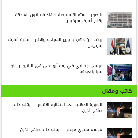
بالصور : استغاثة سياحية لإنقاذ شيراتون الغردقة …
بقلم أشرف سركيس
بيضة من دهب يا وزير السياحة والاثار .. فكرة أشرف
سركيس
عيسى وحنفي في زفة أبو على في الباتروس بلو
سبا بالغردقة
كاتب ومقال
الصورة الذهنية بعد احتفالية الأقصر … بقلم خالد
صلاح الدين
موسم شتوي مبشر … بقلم خالد صلاح الدين