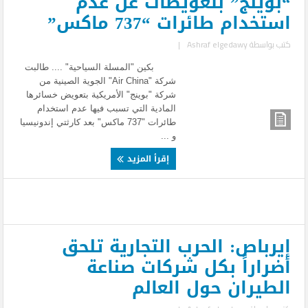
“بوينج” بتعويضات عن عدم
استخدام طائرات “737 ماكس”
كتب بواسطة
Ashraf elgedawy
|
بكين "المسلة السياحية" .... طالبت
شركة "Air China" الجوية الصينية من
شركة "بوينج" الأمريكية بتعويض خسائرها
المادية التي تسبب فيها عدم استخدام
طائرات "737 ماكس" بعد كارثتي إندونيسيا
و ...
إقرأ المزيد
إيرباص: الحرب التجارية تلحق
أضراراً بكل شركات صناعة
الطيران حول العالم