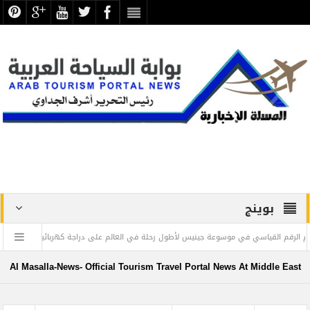
بوينج
في موسوعة جينيس لأطول رحلة في العالم على دراجة كهربائية
المركزي المصري يعلن تمديد مبادرة
Al Masalla-News- Official Tourism Travel Portal News At Middle East