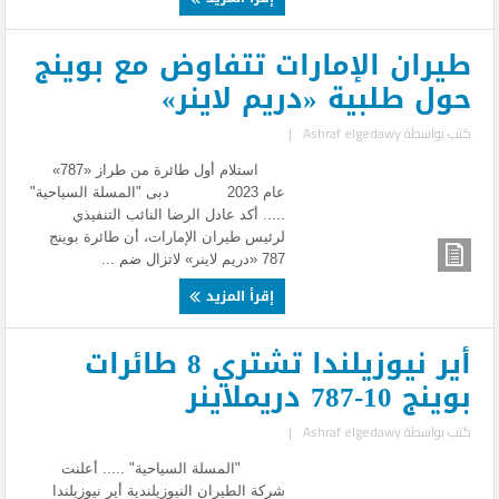
طيران الإمارات تتفاوض مع بوينج
حول طلبية «دريم لاينر»
كتب بواسطة
Ashraf elgedawy
|
استلام أول طائرة من طراز «787»
عام 2023 دبى "المسلة السياحية"
..... أكد عادل الرضا النائب التنفيذي
لرئيس طيران الإمارات، أن طائرة بوينج
787 «دريم لاينر» لاتزال ضم ...
إقرأ المزيد
أير نيوزيلندا تشتري 8 طائرات
بوينج 10-787 دريملاينر
كتب بواسطة
Ashraf elgedawy
|
"المسلة السياحية" ..... أعلنت
شركة الطيران النيوزيلندية أير نيوزيلندا