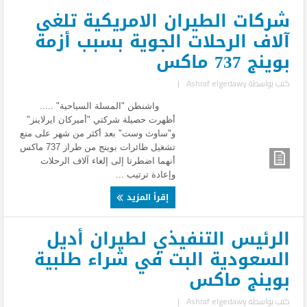
شركات الطيران الامريكية تلغى
آلاف الرحلات الجوية بسبب أزمة
بوينج 737 ماكس
كتب بواسطة
Ashraf elgedawy
|
واشنطن "المسلة السياحية" .....
أظهرت حصيلة شركتي "أميركان ايرلاينز"
و"ساوث وست" بعد أكثر من شهر على منع
تشغيل طائرات بوينج من طراز 737 ماكس
أنهما اضطرتا إلى إلغاء آلاف الرحلات
وإعادة ترتيب ...
إقرأ المزيد
الرئيس التنفيذي لطيران أديل
السعودية البت في شراء طلبية
بوينج ماكس
كتب بواسطة
Ashraf elgedawy
|