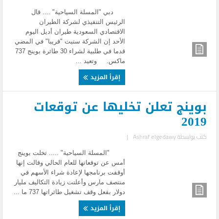
دبي "المسلة السياحية" .... قال
الرئيس التنفيذي لشركة الطيران
الاقتصادي السعودية طيران أديل اليوم
الأحد إن الشركة ستبت "قريبا" في المضي
قدما في طلبية لشراء 30 طائرة بوينج 737
ماكس. وتعيد ...
إقرأ المزيد
بوينج تعلن تخليها عن توقعات
2019
كتب بواسطة
Ashraf elgedawy
|
"المسلة السياحية" ..... تخلت بوينج
أمس عن توقعاتها للعام الحالي وقالت إنها
أوقفت برنامجها لإعادة شراء الأسهم في
منتصف مارس وأعلنت زيادة التكاليف مليار
دولار بفعل وقف تشغيل طائراتها 737 ما ...
إقرأ المزيد