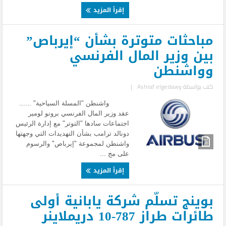
إقرأ المزيد
مباحثات متوترة بشأن “إيرباص”
بين وزير المال الفرنسي
وواشنطن
كتب بواسطة
Ashraf elgedawy
|
واشنطن "المسلة السياحية" ......
عقد وزير المال الفرنسي برونو لومير
اجتماعات سادها "التوتر" مع إدارة الرئيس
دونالد ترامب بشأن التهديدات التي وجهتها
واشنطن لمجموعة "إيرباص" والرسوم
على مج ...
إقرأ المزيد
بوينج تسلّم شركة يابانية أولى
طائرات طراز 787-10 دريملاينر