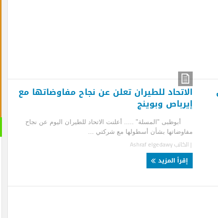
اتحاد للطيران تعلن عن نجاح مفاوضاتها مع
رباص وبوينج
ظبى "المسلة" ..... أعلنت الاتحاد للطيران اليوم عن نجاح
القران 
وضاتها بشأن أسطولها مع شركتي ...
الصوتية
لكاتب
Ashraf elgedawy
قرأ المزيد