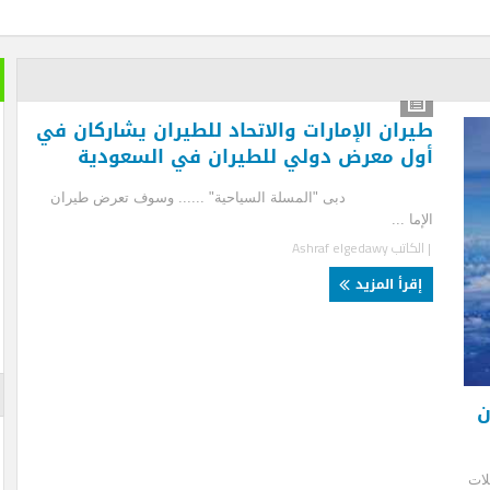
خير الكل
بعد ان ان
ران الإمارات والاتحاد للطيران يشاركان في
تمضي إما
ل معرض دولي للطيران في السعودية
تغيير وزي
ى "المسلة السياحية" ...... وسوف تعرض طيران
الأزرقية 
ا ...
والاستثما
العلاقات 
لكاتب
Ashraf elgedawy
المتحفي و
أيضا … فه
قرأ المزيد
والأرقام ل
لم تستطعه
الإعلان