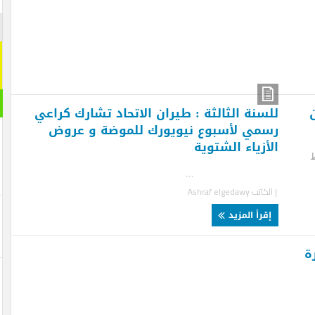
اشترك م
اشترك معنا
[mc4wp_form id="292065"]
مقال ر
سنة الثالثة : طيران الاتحاد تشارك كراعي
مي لأسبوع نيويورك للموضة و عروض
أزياء الشتوية
..
لكاتب
Ashraf elgedawy
قرأ المزيد