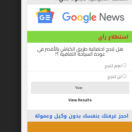
ع رأي
ح احتفالية طريق الكباش بالأقصر في
عودة السياحة الثقافية ؟!
نجح
جح
View Results
رفتك بنفسك بدون وكيل وعمولة