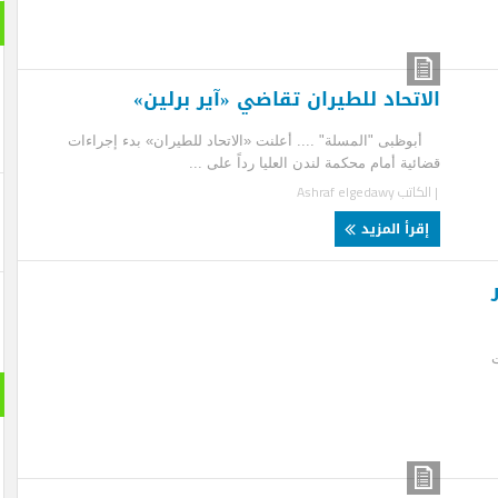
بانورام
اتحاد للطيران تقاضي «آير برلين»
ظبى "المسلة" .... أعلنت «الاتحاد للطيران» بدء إجراءات
ئية أمام محكمة لندن العليا رداً على ...
لكاتب
Ashraf elgedawy
قرأ المزيد
حول الع