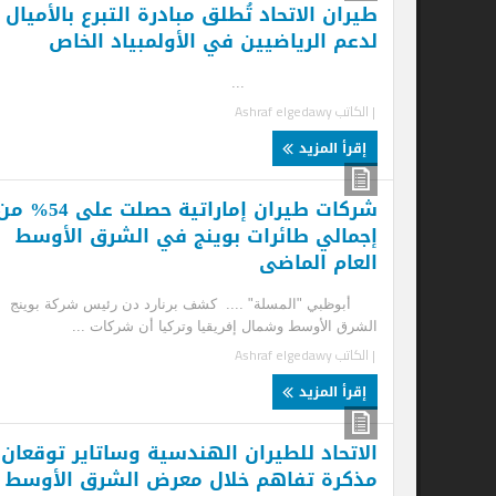
طيران الاتحاد تُطلق مبادرة التبرع بالأميال
لدعم الرياضيين في الأولمبياد الخاص
...
| الكاتب
Ashraf elgedawy
إقرأ المزيد
شركات طيران إماراتية حصلت على 54% من
ال
إجمالي طائرات بوينج في الشرق الأوسط
إي
العام الماضى
أبو
مفا
أبوظبي "المسلة" .... كشف برنارد دن رئيس شركة بوينج
| ا
الشرق الأوسط وشمال إفريقيا وتركيا أن شركات ...
| الكاتب
Ashraf elgedawy
إ
إقرأ المزيد
الاتحاد للطيران الهندسية وساتاير توقعان
مذكرة تفاهم خلال معرض الشرق الأوسط