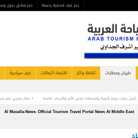
حجز غرف فندقية رخيصة
حجز فنادق بدون وسيط
من ن
مطارات
ثقافة واثار
اقتصاد-اتصالات
غرف سياحية
فنادق نيوز
لطات تتحرى الأمر والأسباب غامضة
مطار مرسى علم يستقبل وفد سياح إيطالي علي أو
Al Masalla-News- Official Tourism Travel Portal News At Mi