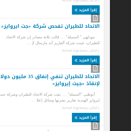
| الكاتب
Ashraf elgedawy
إقرأ المزيد
الاتحاد للطيران تفحص شركة «جت ايروايز»
ال
نيودلهى " المسلة" .... قالت ثلاثة مصادر إن شركة الاتحاد
أبو
للطيران، عينت شركة ألفاريز آند مارسال لإ ...
قضا
| الكاتب
Ashraf elgedawy
| ا
إقرأ المزيد
إ
الاتحاد للطيران تنفي إنفاق 35 مليون دولار
لإنقاذ «جيت إيروايز»
أبوظبى "المسلة" .... نفت شركة الاتحاد للطيران وشركة جيت
إيروايز الهندية تقارير نشرتها وسائل إعلا ...
| الكاتب
Ashraf elgedawy
إقرأ المزيد