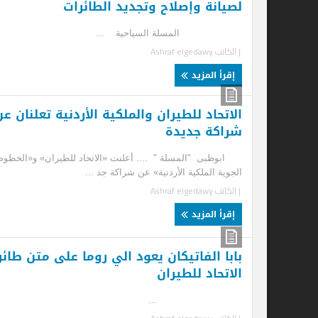
لصيانة وإصلاح وتجديد الطائرات
المسلة السياحية ...
| الكاتب
Ashraf elgedawy
إقرأ المزيد
الاتحاد للطيران والملكية الأردنية تعلنان عن
لل
شراكة جديدة
رس
ال
ابوظبى "المسلة " .... أعلنت «الاتحاد للطيران» و«الخطوط
الجوية الملكية الأردنية» عن شراكة جد ...
.
| الكاتب
Ashraf elgedawy
| ا
إقرأ المزيد
إ
بابا الفاتيكان يعود الي روما على متن طائرة
الاتحاد للطيران
...