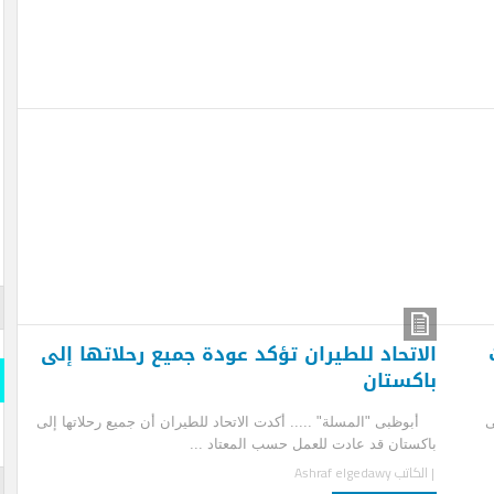
قارن وو
المسلة
اتحاد للطيران تؤكد عودة جميع رحلاتها إلى
كستان
قارن و
ظبى "المسلة" ..... أكدت الاتحاد للطيران أن جميع رحلاتها إلى
s- Official
iddle East
ستان قد عادت للعمل حسب المعتاد ...
لكاتب
Ashraf elgedawy
المسلة 