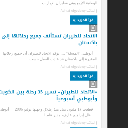
الوطنية الأربع وهي «طيران الإمارات ...
| الكاتب
Ashraf elgedawy
إقرأ المزيد
الاتحاد للطيران تستأنف جميع رحلاتها إلى
باكستان
أبوظبى "المسلة" .... تؤكد الاتحاد للطيران أن جميع رحلاتها
المقررة إلى باكستان قد عادت للعمل حسب ...
| الكاتب
Ashraf elgedawy
إقرأ المزيد
«الاتحاد للطيران» تسير 35 رحلة بين الكويت
ال
وأبوظبي أسبوعياً
با
قطعت 17 مليون ميل منذ إطلاق وجهتها يوليو 2006 أبوظبى
أبو
..... قال إبراهيم عارف، مدير عام ا ...
باك
| الكاتب
Ashraf elgedawy
| ا