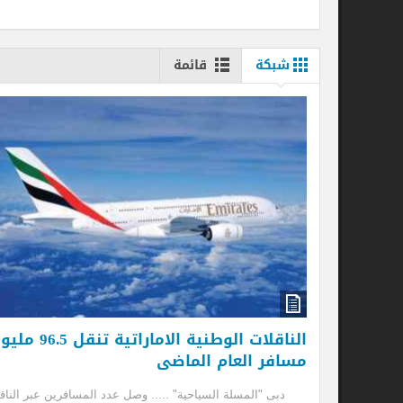
شبكة
قائمة
طي
أو
دب
الإم
| ا
إ
الناقلات الوطنية الاماراتية تنقل 96.5 مليون
مسافر العام الماضى
دبى "المسلة السياحية" ..... وصل عدد المسافرين عبر الناقلات