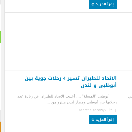
قرأ المزيد
استطلا
هل تنج
نعم ت
لن تن
الاتحاد للطيران تسير 4 رحلات جوية بين
وظبى و لندن
ظبى "المسلة" .... أعلنت الاتحاد للطيران عن زيادة عدد
اتها بين أبوظبي ومطار لندن هيثرو من ...
لكاتب
Ashraf elgedawy
احجز غ
قرأ المزيد