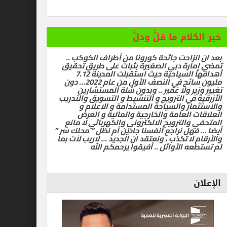
ام ما قلَّ ودلَّ
زاحت جائحة كورونا من أطراف الكوكب ..
رة دبي الصغيرة بثبات على طريق تحقيق
أهدافها السياحية حيث استقبلت المدينة 7.12
مليون سائح في النصف الأول من عام 2022… دون
ر ولا غفير .. وبدون شلة المستشارين
في الترويج و التنشيط و التسويق والتدريب
ر والسياحة المستدامة و الاعلام و
العامة والخارجية والمالية و العرض
الترويج الالكتروني والكهربائي لا مانع
ل نراجع أنفسنا جادين أم نظل ” محلك سر ”
ا تكذب ، ونعتقد ان الجديد … لاريب لآت بما
 الأوائل .. أفيقوا يرحمكم الله