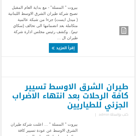
بيروت " المسلة" - مع بداية العام المقبل
تصبح شركة طيران الشرق الاوسط اللبنانية
( ميدل ايست) جزءا من شبكة عالمية
متكاملة بعد انضمامها الى تحالف (سكاي
تيم).. وكشف رئيس مجلس ادارة شركة
طيران ال ...
إقرأ المزيد
طيران الشرق الاوسط تسيير
كافة الرحلات بعد انتهاء الاضراب
الجزئي للطياريين
كتب بواسطة
admin
|
بيروت " المسلة " ... اعلنت شركة طيران
الشرق الاوسط عن عودة تسيير كافة