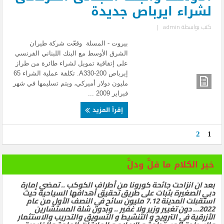
لشراء ايرباص جديدة
كتب بواسطة
admin
|
بيروت - المسلة وقعّت شركة طيران
الشرق الأوسط مع البنك اللبناني الفرنسي
على إتفاقية تمويل لشراء طائرة من طراز
إيرباص A330-200. تكلفة عملية الشراء 65
مليون دولار أميركي، ويتم تسليمها في شهر
فبراير 2009 ...
إقرأ المزيد
2
1
خير الكلام ما قلَّ ودلَّ
بعد ان انزاحت جائحة كورونا من أطراف الكوكب .. تمضي إمارة
دبي الصغيرة بثبات على طريق تحقيق أهدافها السياحية حيث
استقبلت المدينة 7.12 مليون سائح في النصف الأول من عام
2022… دون تغيير وزير ولا غفير .. وبدون شلة المستشارين
الأزرقية في الترويج و التنشيط و التسويق والتدريب والاستثمار