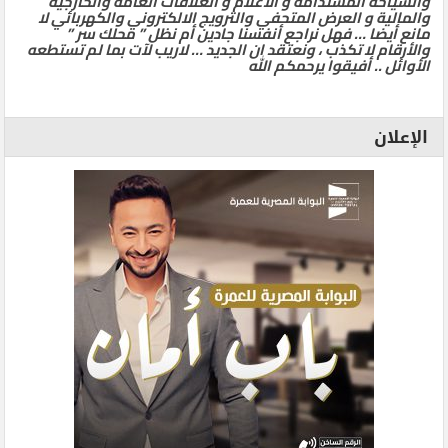
والسياحة المستدامة و الاعلام و العلاقات العامة والخارجية
والمالية و العرض المتحفي والترويج الالكتروني والكهربائي لا
مانع أيضا … فهل نراجع أنفسنا جادين أم نظل ” محلك سر ”
والأرقام لا تكذب ، ونعتقد ان الجديد … لاريب لآت بما لم تستطعه
الأوائل .. أفيقوا يرحمكم الله
الإعلان