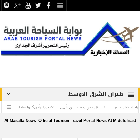
طيران الشرق الاوسط
اب مصر
عطل فني يتسبب في تأجيل رحلات جوية بأمريكا والسلطات تتحرى الأمر والأسبا
تح باب التقدم للمنح الدراسية 2023 بالآثاريين العرب
“كايسيد” : الإعلام شريك أسا
Al Masalla-News- Official Tourism Travel Portal News At Middle East