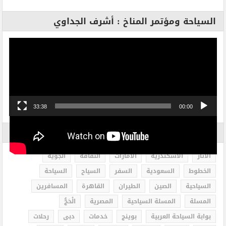
السياحة ومؤتمر المناخ : أشرف الجداوي
مشغل
الفيديو
33:38
00:00
الاكثر بحثاً
الاثار
الاسكندرية
الامارات
الثقافة
الجوية
الخطوط
السعودية
السفر
السياح
السياحة
السياحية
الصين
الطيران
القاهرة
المسافرين
المسلة
المسلة السياحية
المصرية
الْحَجُّ
بوابة السياحة العربية
بوينج
خدمات
دبى
رحلات