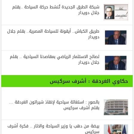
شبكة الطرق الجديدة تُنشط حركة السياحة ..بقلم
جلال دويدار
طريق الكباش.. أيقونة للسياحة المصرية.. بقلم جلال
دويدار
لصالح الاستثمار الرياضي بمقاصدنا السياحية .. بقلم
جلال دويدار
حكاوي الغردقة : أشرف سركيس
بالصور : استغاثة سياحية لإنقاذ شيراتون الغردقة …
بقلم أشرف سركيس
بيضة من دهب يا وزير السياحة والاثار .. فكرة أشرف
سركيس