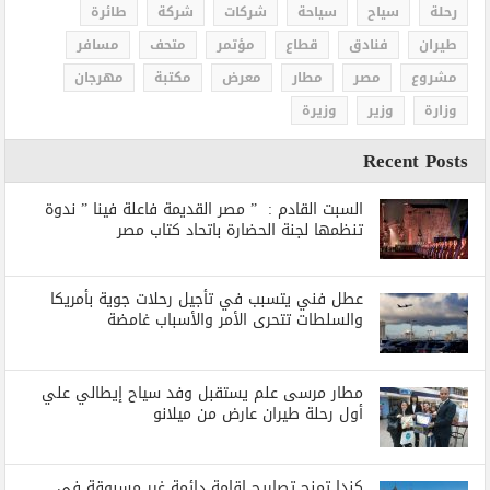
رحلة
سياح
سياحة
شركات
شركة
طائرة
طيران
فنادق
قطاع
مؤتمر
متحف
مسافر
مشروع
مصر
مطار
معرض
مكتبة
مهرجان
وزارة
وزير
وزيرة
Recent Posts
السبت القادم : ” مصر القديمة فاعلة فينا ” ندوة
تنظمها لجنة الحضارة باتحاد كتاب مصر
عطل فني يتسبب في تأجيل رحلات جوية بأمريكا
والسلطات تتحرى الأمر والأسباب غامضة
مطار مرسى علم يستقبل وفد سياح إيطالي علي
أول رحلة طيران عارض من ميلانو
كندا تمنح تصاريح إقامة دائمة غير مسبوقة في