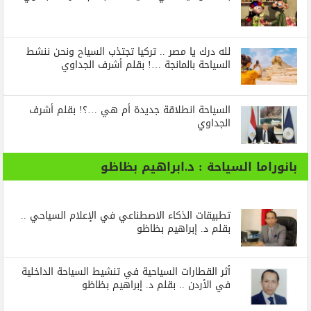
لله درك يا مصر .. تركيا تجتذب السياح ونحن ننشط
السياحة بالمانجة …! بقلم أشرف الجداوي
السياحة انطلاقة جديدة أم هي …؟! بقلم أشرف
الجداوي
بانوراما السياحة : د.ابراهيم بظاظو
تطبيقات الذكاء الاصطناعي في الإعلام السياحي ..
بقلم د. إبراهيم بظاظو
أثر القطارات السياحية في تنشيط السياحة الداخلية
في الأردن .. بقلم د. إبراهيم بظاظو