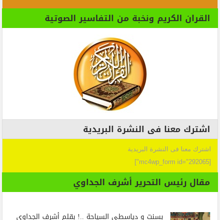
القران الكريم ونخبة من التفاسير الصوتية
اشترك معنا فى النشرة البريدية
اشترك معنا فى النشرة البريدية
[mc4wp_form id="292065"]
مقال رئيس التحرير أشرف الجداوي
بسنت و دياسطي السياحة ..! بقلم أشرف الجداوي