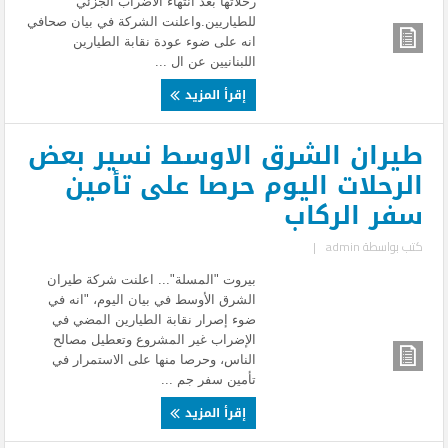
رحلاتها بعد انتهاء الاضراب الجزئي
للطياريين.واعلنت الشركة في بيان صحافي
انه على ضوء عودة نقابة الطيارين
اللبنانيين عن ال ...
إقرأ المزيد
طيران الشرق الاوسط نسير بعض
الرحلات اليوم حرصا على تأمين
سفر الركاب
كتب بواسطة
admin
|
بيروت "المسلة"... اعلنت شركة طيران
الشرق الأوسط في بيان اليوم، "انه في
ضوء إصرار نقابة الطيارين المضي في
الإضراب غير المشروع وتعطيل مصالح
الناس، وحرصا منها على الاستمرار في
تأمين سفر جم ...
إقرأ المزيد