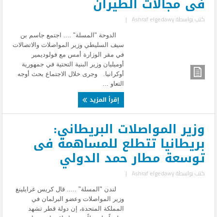
فى مجالات الطيران
كتب بواسطة
Ashraf elgedawy
|
الدوحة "المسلة" .... اجتمع جاسم بن
سيف السليطي وزير المواصلات والاتصالات
في مقر الوزارة أمس مع فولوديمير
أوميليان وزير البنية التحتية في جمهورية
أوكرانيا. وجرى خلال الاجتماع بحث أوجه
التعاو ...
إقرأ المزيد
وزير المواصلات البريطاني:
بريطانيا تتطلع للمساهمة فى
توسعة مطار حمد الدولي
كتب بواسطة
Ashraf elgedawy
|
لندن "المسلة" ..... قال كريس غرايلينغ
وزير المواصلات وعضو البرلمان في
المملكة المتحدة، إن دولة قطر تشهد