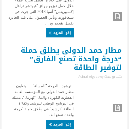
الدولي على جائزة "أفضل تجربة عملاء"
خلال حفل توزيع جوائز "فيوتشر ترافل
إكسبيرينس" آسيا 2018 التي جرت في
سنغافورة. ويأتي الحصول على تلك الجائزة
بفضل تقديم تج ...
إقرأ المزيد
مطار حمد الدولى يطلق حملة
“درجة واحدة تصنع الفارق”
لتوفير الطاقة
كتب بواسطة
Ashraf elgedawy
|
ترشيد الدوحة "المسلة" .... يتعاون
مطار حمد الدولي مع المؤسسة العامة
القطرية للكهرباء والماء "كهرماء"، ممثلة
في البرنامج الوطني للترشيد وكفاءة
الطاقة "ترشيد" في إطلاق حملة "درجة
واحدة تصنع الف ...
إقرأ المزيد