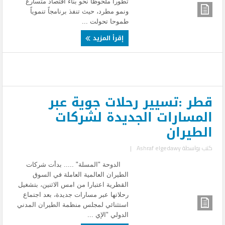
تطوراً ملحوظاً نحو بناء اقتصاد متسارع
ونمو مطرد، حيث تنفذ برنامجاً تنموياً
طموحا تحولت ...
إقرأ المزيد
قطر :تسيير رحلات جوية عبر
المسارات الجديدة لشركات
الطيران
كتب بواسطة
Ashraf elgedawy
|
الدوحة "المسلة" ..... بدأت شركات
الطيران العالمية العاملة في السوق
القطرية اعتبارا من امس الاثنين، بتشغيل
رحلاتها عبر مسارات جديدة، بعد اجتماع
استثنائي لمجلس منظمة الطيران المدني
الدولي "الإي ...