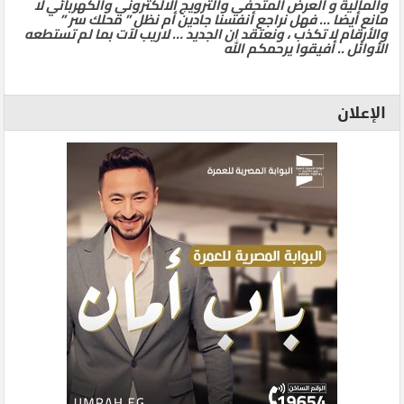
والمالية و العرض المتحفي والترويج الالكتروني والكهربائي لا
مانع أيضا … فهل نراجع أنفسنا جادين أم نظل ” محلك سر ”
والأرقام لا تكذب ، ونعتقد ان الجديد … لاريب لآت بما لم تستطعه
الأوائل .. أفيقوا يرحمكم الله
الإعلان