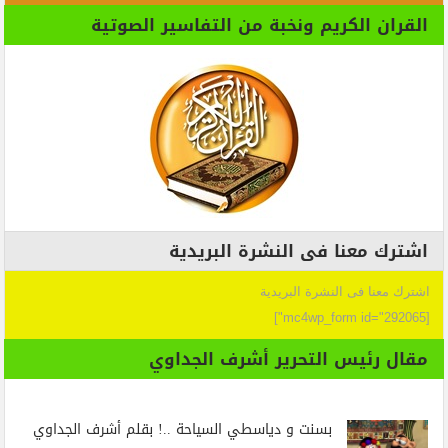
القران الكريم ونخبة من التفاسير الصوتية
اشترك معنا فى النشرة البريدية
اشترك معنا فى النشرة البريدية
[mc4wp_form id="292065"]
مقال رئيس التحرير أشرف الجداوي
بسنت و دياسطي السياحة ..! بقلم أشرف الجداوي