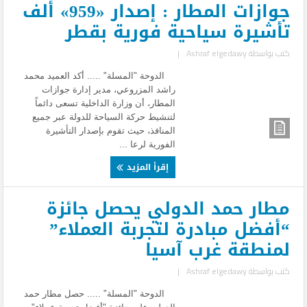
جوازات المطار : إصدار «959» ألف
تأشيرة سياحية فورية بقطر
كتب بواسطة
Ashraf elgedawy
|
الدوحة "المسلة" ..... أكد العميد محمد
راشد المزروعي، مدير إدارة جوازات
المطار، أن وزارة الداخلية تسعى دائماً
لتنشيط حركة السياحة للدولة عبر جميع
المنافذ، حيث تقوم بإصدار التأشيرة
الفورية لرعا ...
إقرأ المزيد
مطار حمد الدولي يحصل جائزة
“أفضل مبادرة لتجربة العملاء”
لمنطقة غرب آسيا
كتب بواسطة
Ashraf elgedawy
|
الدوحة "المسلة" ..... حصل مطار حمد