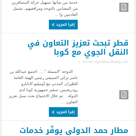
خدمة من شأنها تسهيل حركة المسافرين
من المصابين بالتوحد ومرافقيهم، تشمل
القادمين وا ...
إقرأ المزيد
قطر تبحث تعزيز التعاون في
النقل الجوي مع كوبا
كتب بواسطة
Ashraf elgedawy
|
الدوحة "المسلة "..... اجتمع عبدالله بن
ناصر تركي السبيعي رئيس الهيئة العامة
للطيران المدني مع أوميليو كابايارو
رودريجيس، سفير جمهورية كوبا لدى
الدولة. تم خلال الاجتماع بحث سبل تعزيز
التعاون ...
إقرأ المزيد
مطار حمد الدولي يوفّر خدمات