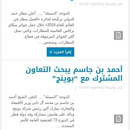
كتب بواسطة
Ashraf elgedawy
|
الدوحة "المسلة" ..... أعلن مطار حمد
الدولي ترشّحه لجائزة «أفضل مطار في
العالم للعام 2019» خلال حفل جوائز سكاي
تراكس العالمية للمطارات، والتي تمثل
أكثر الجوائز المرموقة في قطاع
المطارات. وستحص ...
إقرأ المزيد
أحمد بن جاسم يبحث التعاون
المشترك مع “بوينج”
كتب بواسطة
Ashraf elgedawy
|
الدوحة "المسلة" .... التقى الشيخ أحمد
بن جاسم بن محمد آل ثاني وزير الاقتصاد
والتجارة، بمارك ألين رئيس شركة بوينج،
وذلك على هامش مشاركة وفد دولة قطر
في الدورة 73 للجمعية العامة للأمم
المتحدة. ...