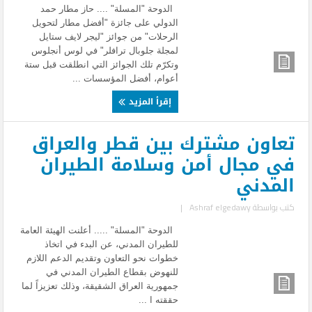
الدوحة "المسلة" .... حاز مطار حمد
الدولي على جائزة "أفضل مطار لتحويل
الرحلات" من جوائز "ليجر لايف ستايل
لمجلة جلوبال ترافلر" في لوس أنجلوس
وتكرّم تلك الجوائز التي انطلقت قبل ستة
أعوام، أفضل المؤسسات ...
إقرأ المزيد
تعاون مشترك بين قطر والعراق
في مجال أمن وسلامة الطيران
المدني
كتب بواسطة
Ashraf elgedawy
|
الدوحة "المسلة" ..... أعلنت الهيئة العامة
للطيران المدني، عن البدء في اتخاذ
خطوات نحو التعاون وتقديم الدعم اللازم
للنهوض بقطاع الطيران المدني في
جمهورية العراق الشقيقة، وذلك تعزيزاً لما
حققته ا ...