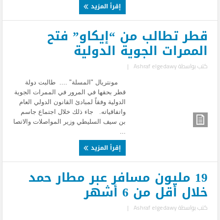
إقرأ المزيد
قطر تطالب من “إيكاو” فتح
الممرات الجوية الدولية
كتب بواسطة
Ashraf elgedawy
|
مونتريال "المسلة" .... طالبت دولة
قطر بحقها في المرور في الممرات الجوية
الدولية وفقاً لمبادئ القانون الدولي العام
واتفاقياته. جاء ذلك خلال اجتماع جاسم
بن سيف السليطي وزير المواصلات والاتصا
...
إقرأ المزيد
19 مليون مسافر عبر مطار حمد
خلال أقل من 6 أشهر
كتب بواسطة
Ashraf elgedawy
|