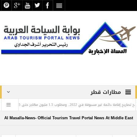
مطارات قطر
 في 2022.. ومطلوب 1.5 مليون مهاجر حتى 2025
عزاء واجب .. في 
المي للغة العربية: تعرف على العالم المصري الذي أدخل اللغة العربية إلى روسيا
تجليات
Al Masalla-News- Official Tourism Travel Portal News At Middle East