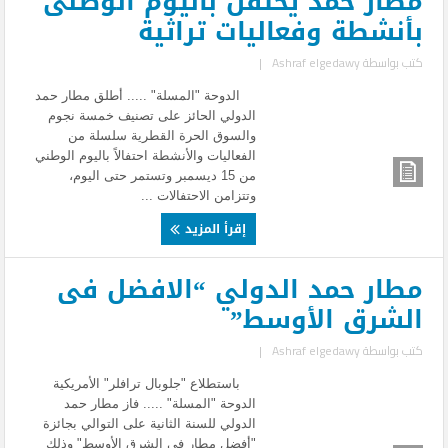
مطار حمد يحتفل باليوم الوطنى
بأنشطة وفعاليات تراثية
كتب بواسطة
Ashraf elgedawy
|
الدوحة "المسلة" ..... أطلق مطار حمد
الدولي الحائز على تصنيف خمسة نجوم
والسوق الحرة القطرية سلسلة من
الفعاليات والأنشطة احتفالاً باليوم الوطني
من 15 ديسمبر وتستمر حتى اليوم،
وتتزامن الاحتفالات ...
إقرأ المزيد
مطار حمد الدولي “الافضل فى
الشرق الأوسط”
كتب بواسطة
Ashraf elgedawy
|
باستطلاع "جلوبال ترافلر" الأمريكية
الدوحة "المسلة" ..... فاز مطار حمد
الدولي للسنة الثانية على التوالي بجائزة
"أفضل مطار في الشرق الأوسط" وذلك