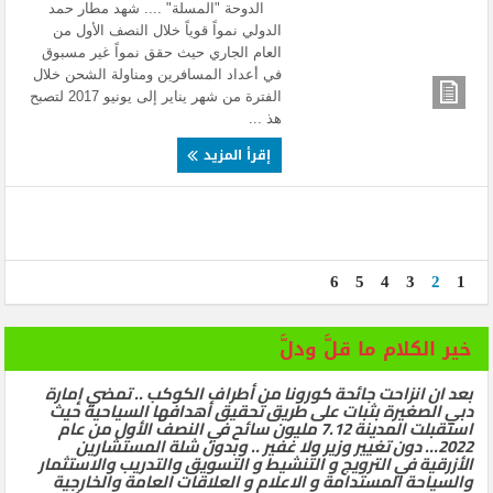
الدوحة "المسلة" .... شهد مطار حمد
الدولي نمواً قوياً خلال النصف الأول من
العام الجاري حيث حقق نمواً غير مسبوق
في أعداد المسافرين ومناولة الشحن خلال
الفترة من شهر يناير إلى يونيو 2017 لتصبح
هذ ...
إقرأ المزيد
6
5
4
3
2
1
خير الكلام ما قلَّ ودلَّ
بعد ان انزاحت جائحة كورونا من أطراف الكوكب .. تمضي إمارة
دبي الصغيرة بثبات على طريق تحقيق أهدافها السياحية حيث
استقبلت المدينة 7.12 مليون سائح في النصف الأول من عام
2022… دون تغيير وزير ولا غفير .. وبدون شلة المستشارين
الأزرقية في الترويج و التنشيط و التسويق والتدريب والاستثمار
والسياحة المستدامة و الاعلام و العلاقات العامة والخارجية