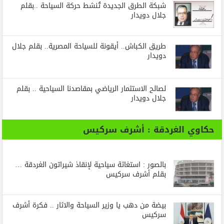
شبكة الطرق الجديدة تُنشط حركة السياحة ..بقلم
جلال دويدار
طريق الكباش.. أيقونة للسياحة المصرية.. بقلم جلال
دويدار
لصالح الاستثمار الرياضي بمقاصدنا السياحية .. بقلم
جلال دويدار
حكاوي الغردقة : أشرف سركيس
بالصور : استغاثة سياحية لإنقاذ شيراتون الغردقة …
بقلم أشرف سركيس
بيضة من دهب يا وزير السياحة والاثار .. فكرة أشرف
سركيس