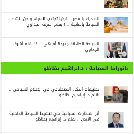
لله درك يا مصر .. تركيا تجتذب السياح ونحن ننشط
السياحة بالمانجة …! بقلم أشرف الجداوي
السياحة انطلاقة جديدة أم هي …؟! بقلم أشرف
الجداوي
بانوراما السياحة : د.ابراهيم بظاظو
تطبيقات الذكاء الاصطناعي في الإعلام السياحي ..
بقلم د. إبراهيم بظاظو
أثر القطارات السياحية في تنشيط السياحة الداخلية
في الأردن .. بقلم د. إبراهيم بظاظو