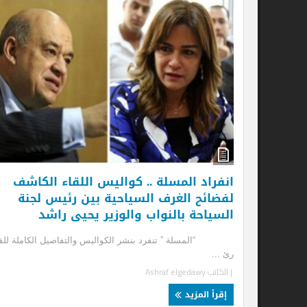
مص
لل
معر
بأع
| ا
إ
انفراد المسلة .. كواليس اللقاء الكاشف
لفضائح الغرف السياحية بين رئيس لجنة
السياحة بالنواب والوزير يحيى راشد
“المسلة ” تنفرد بنشر الكواليس والتفاصيل الكاملة للقاء
رئ ...
| الكاتب
Ashraf elgedawy
إقرأ المزيد