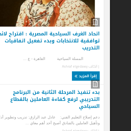
اتحاد الغرف السياحية المصرية : اقتراح لائحة
توافقية للانتخابات وبدء تفعيل اتفاقيات
التدريب
المسلة السياحية القاهرة - ع ...
| الكاتب
Ashraf elgedawy
إقرأ المزيد
بدء تنفيذ المرحلة الثانية من البرنامج
التدريبي لرفع كفاءة العاملين بالقطاع
السياحي
دعم إصلاح التعليم الفني: عادل عبد الرازق: تدريب وتطوير أداء
وتأهيل العاملين بالفنادق أصبح أحد أهم معاي ...
| الكاتب
Ashraf elgedawy