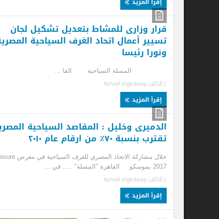
إقرأ المزيد
قرار وزارى للمشاط بتعديل تشكيل لجان
عا
تسيير أعمال اتحاد الغرف السياحية المصرية
ال
ونورا رئيسا
ال
| ا
المسلة السياحية القا ...
| الكاتب
Ashraf elgedawy
إ
إقرأ المزيد
الدميرى وخليل : المقاصد السياحية المصرية
تقترب بنسبة ٧٠٪‏ من ارقام عام ٢٠١٠
خلال مشاركة الاتحاد المصري للغرف السياحية في معرض leisure
2017 بموسكو القاهرة "المسلة" ..... في ...
| الكاتب
Ashraf elgedawy
إقرأ المزيد