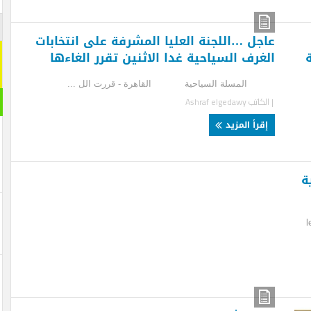
اشترك م
جل …اللجنة العليا المشرفة على انتخابات
غرف السياحية غدا الاثنين تقرر الغاءها
اشترك معنا
[mc4wp_form id="292065"]
مسلة السياحية القاهرة - قررت الل ...
مقال ر
لكاتب
Ashraf elgedawy
قرأ المزيد