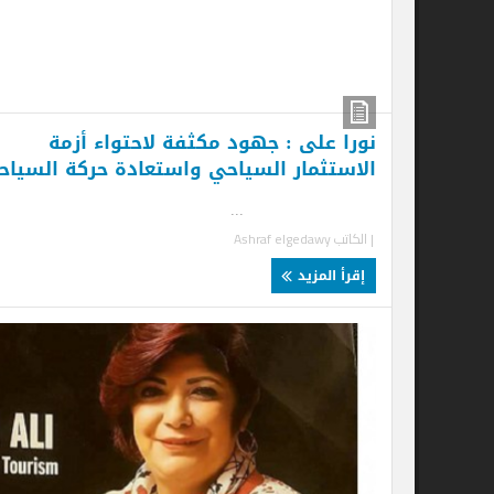
.
| ا
إ
نورا على : جهود مكثفة لاحتواء أزمة
الاستثمار السياحي واستعادة حركة السياحة
...
| الكاتب
Ashraf elgedawy
إقرأ المزيد
سي
ال
ال
| ا
إ