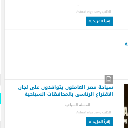
..
لكاتب
Ashraf elgedawy
قرأ المزيد
قارن وو
احة مصر العاملون يتوافدون على لجان
المسلة
اقتراع الرئاسى بالمحافظات السياحية
قارن و
مسلة السياحية ...
s- Official
لكاتب
Ashraf elgedawy
iddle East
قرأ المزيد
المسلة 