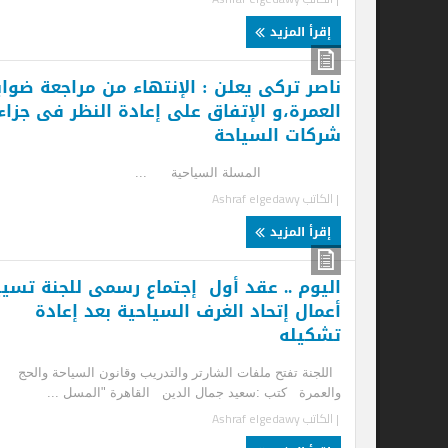
إقرأ المزيد
ناصر تركى يعلن : الإنتهاء من مراجعة ضوابط
نو
العمرة،و الإتفاق على إعادة النظر فى جزاءات
ال
شركات السياحة
لا
المسلة السياحية ...
ال
| الكاتب
Ashraf elgedawy
| ا
إقرأ المزيد
إ
اليوم .. عقد أول إجتماع رسمى للجنة تسيير
أعمال إتحاد الغرف السياحية بعد إعادة
تشكيله
اللجنة تفتح ملفات الشارتر والتدريب وقانون السياحة والحج
والعمرة كتب :سعيد جمال الدين القاهرة "المسل ...
| الكاتب
Ashraf elgedawy