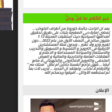
ام ما قلَّ ودلَّ
زاحت جائحة كورونا من أطراف الكوكب ..
رة دبي الصغيرة بثبات على طريق تحقيق
أهدافها السياحية حيث استقبلت المدينة 7.12
مليون سائح في النصف الأول من عام 2022… دون
ر ولا غفير .. وبدون شلة المستشارين
في الترويج و التنشيط و التسويق والتدريب
ر والسياحة المستدامة و الاعلام و
العامة والخارجية والمالية و العرض
الترويج الالكتروني والكهربائي لا مانع
ل نراجع أنفسنا جادين أم نظل ” محلك سر ”
ا تكذب ، ونعتقد ان الجديد … لاريب لآت بما
 الأوائل .. أفيقوا يرحمكم الله