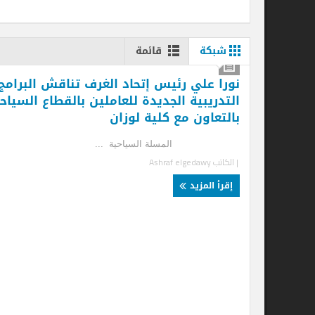
شبكة
قائمة
نورا علي رئيس إتحاد الغرف تناقش البرامج
التدريبية الجديدة للعاملين بالقطاع السياحى
بالتعاون مع كلية لوزان
المسلة السياحية ...
| الكاتب
Ashraf elgedawy
إقرأ المزيد
سي
أح
وا