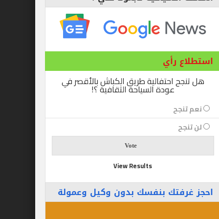
ع رأي
ح احتفالية طريق الكباش بالأقصر في
عودة السياحة الثقافية ؟!
نجح
جح
View Results
رفتك بنفسك بدون وكيل وعمولة