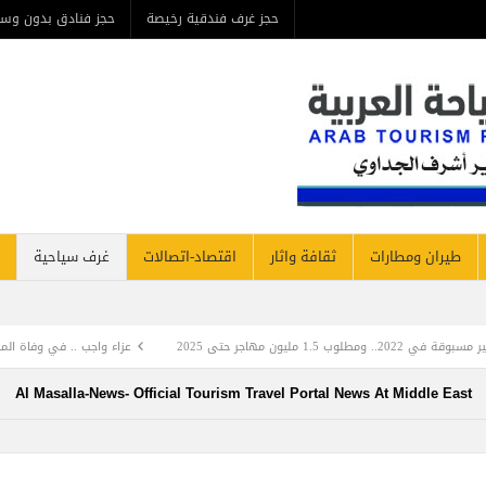
حجز غرف فندقية رخيصة
حجز فنادق بدون وسيط
من ن
مطارات
ثقافة واثار
اقتصاد-اتصالات
غرف سياحية
فنادق نيوز
عزاء واجب .. في وفاة المرحومة بأذنه تعالي والدة المهند
Al Masalla-News- Official Tourism Travel Portal News At Mi