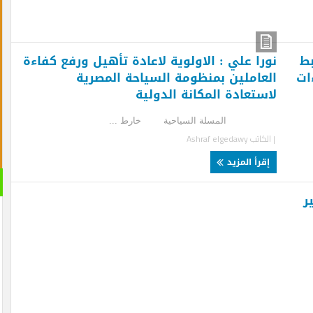
را علي : الاولوية لاعادة تأهيل ورفع كفاءة
عاملين بمنظومة السياحة المصرية
ستعادة المكانة الدولية
مسلة السياحية خارط ...
لكاتب
Ashraf elgedawy
قرأ المزيد
القران 
الصوتية