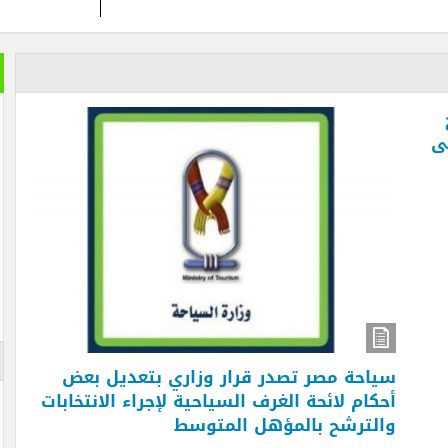
خير الكل
بعد ان ان
تمضي إما
تغيير وزي
الأزرقية 
والاستثما
العلاقات 
المتحفي و
أيضا … فه
والأرقام ل
لم تستطعه
الإعلان
احة مصر تصدر قرار وزاري بتعديل بعض
كام لائحة الغرف السياحية لإجراء الانتخابات
لترشح بالمؤهل المتوسط