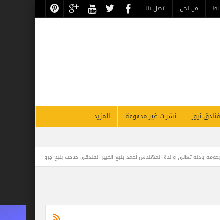
حن
اتصل بنا
نشرات غير مدفوعة
المزيد
س أحمد بلبع الخبير الفندقي صاحب بلبع جروب
مغامر مصري يحطم الرقم القياسي في مو