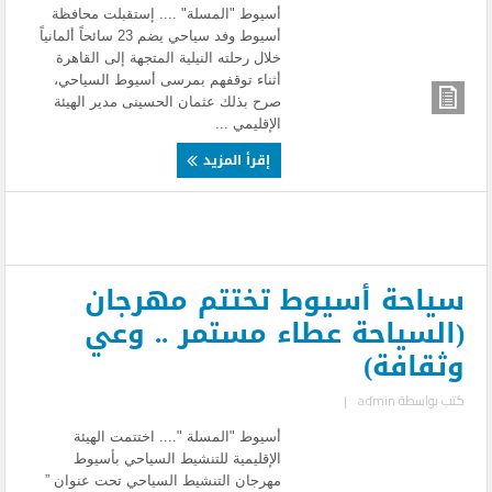
أسيوط "المسلة" .... إستقبلت محافظة
أسيوط وفد سياحي يضم 23 سائحاً ألمانياً
خلال رحلته النيلية المتجهة إلى القاهرة
أثناء توقفهم بمرسى أسيوط السياحي،
صرح بذلك عثمان الحسينى مدير الهيئة
الإقليمي ...
إقرأ المزيد
سياحة أسيوط تختتم مهرجان
(السياحة عطاء مستمر .. وعي
وثقافة)
كتب بواسطة
admin
|
أسيوط "المسلة ".... اختتمت الهيئة
الإقليمية للتنشيط السياحي بأسيوط
مهرجان التنشيط السياحي تحت عنوان ”