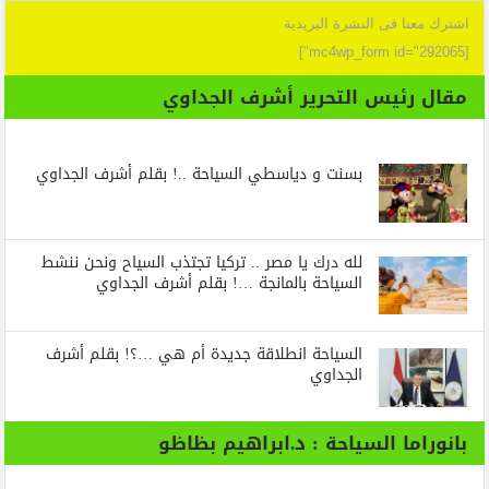
اشترك معنا فى النشرة البريدية
[mc4wp_form id="292065"]
مقال رئيس التحرير أشرف الجداوي
بسنت و دياسطي السياحة ..! بقلم أشرف الجداوي
لله درك يا مصر .. تركيا تجتذب السياح ونحن ننشط
السياحة بالمانجة …! بقلم أشرف الجداوي
السياحة انطلاقة جديدة أم هي …؟! بقلم أشرف
الجداوي
بانوراما السياحة : د.ابراهيم بظاظو