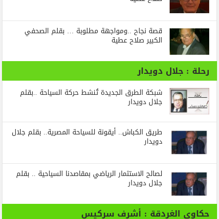
قصة نجاح ..ومواجهة مطلوبة … بقلم الصحفي
الكبير صلاح عطية
رحلة : جلال دويدار
شبكة الطرق الجديدة تُنشط حركة السياحة ..بقلم
جلال دويدار
طريق الكباش.. أيقونة للسياحة المصرية.. بقلم جلال
دويدار
لصالح الاستثمار الرياضي بمقاصدنا السياحية .. بقلم
جلال دويدار
حكاوي الغردقة : أشرف سركيس