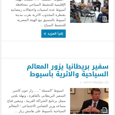
الإقليمية للتنشيط السياحي بمحافظة
أسيوط عدة امسيات واحتفالات رمضانية
بقنطرة المجذوب الاثرية بغرب مدينة
أسيوط بالتنسيق مع الهيئة المصرية
للتنشيط السياح ...
إقرأ المزيد
سفير بريطانيا يزور المعالم
السياحية والاثرية بأسيوط
كتب بواسطة
admin
|
اسيوط "المسلة "..... زار جون كاسن
السفير البريطاني بالقاهرة ، ونهلة بلجي
ممثل برنامج الشراكة العربية ، ونيفين قباج
مساعد وزير التضامن الاجتماعى ؛ المعالم
السياحية بأسيوط على هامش زيار ...