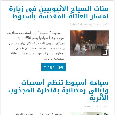
مئات السياح الاثيوبيين فى زيارة
لمسار العائلة المقدسة بأسيوط
كتب بواسطة
Ashraf elgedawy
|
أسيوط "المسلة" ..... استقبلت محافظة
أسيوط وفداً سياحياً يضم 650 سائح
افريقي اثيوبي الجنسية خلال زيارتهم لدير
درنكة بمركز أسيوط ،حيث تم تقديم
المعلومات للوفد عن الدير ومسار العائلة
المقدسة بال ...
إقرأ المزيد
سياحة أسيوط تنظم أمسيات
وليالى رمضانية بقنطرة المجذوب
الأثرية
كتب بواسطة
admin
|
أسيوط "المسلة" ..... نظمت الهيئة