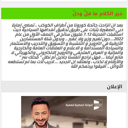
خير الكلام ما قلَّ ودلَّ
بعد ان انزاحت جائحة كورونا من أطراف الكوكب .. تمضي إمارة
دبي الصغيرة بثبات على طريق تحقيق أهدافها السياحية حيث
استقبلت المدينة 7.12 مليون سائح في النصف الأول من عام
2022… دون تغيير وزير ولا غفير .. وبدون شلة المستشارين
الأزرقية في الترويج و التنشيط و التسويق والتدريب والاستثمار
والسياحة المستدامة و الاعلام و العلاقات العامة والخارجية
والمالية و العرض المتحفي والترويج الالكتروني والكهربائي لا
مانع أيضا … فهل نراجع أنفسنا جادين أم نظل ” محلك سر ”
والأرقام لا تكذب ، ونعتقد ان الجديد … لاريب لآت بما لم تستطعه
الأوائل .. أفيقوا يرحمكم الله
الإعلان