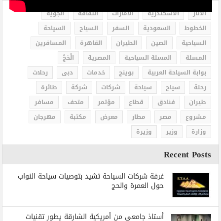
الاثار
الاسكندرية
الامارات
الثقافة
الجوية
الخطوط
السعودية
السفر
السياح
السياحة
السياحية
الصين
الطيران
القاهرة
المسافرين
المسلة
المسلة السياحية
المصرية
الْحَجُّ
بوابة السياحة العربية
بوينج
خدمات
دبى
رحلات
رحلة
سياح
سياحة
شركات
شركة
طائرة
طيران
فنادق
قطاع
مؤتمر
متحف
مسافر
مشروع
مصر
مطار
معرض
مكتبة
مهرجان
وزارة
وزير
وزيرة
Recent Posts
غرفة شركات السياحة تشيد بتوصيات سياحة النواب
حول العمرة والحج
أستاذ جامعي من أمريكية الشارقة يطور تقنيات