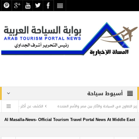
أسيوط سياحة
ي السياحة والآثار بين مصر والأمم المتحدة
الكشف عن أكثر من 2000 رؤوس الكباش المحنطة تعود للعصر البطلمي في منطقة أبيدوس
Al Masalla-News- Official Tourism Travel Portal News At Middle East