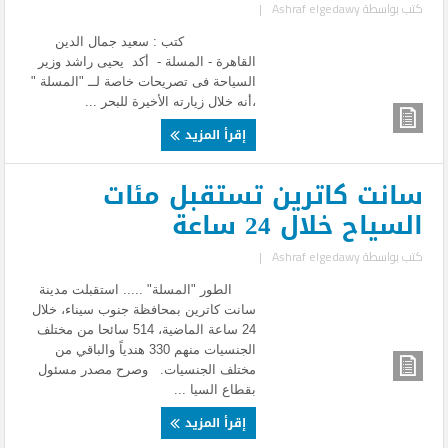
كتب بواسطة
Ashraf elgedawy
|
كتب : سعيد جمال الدين
القاهرة - المسلة - أكد يحيى راشد وزير
السياحة فى تصريحات خاصة لــ "المسلة "
،أنه خلال زيارته الأخيرة للبحر ...
إقرأ المزيد
سانت كاترين تستقبل مئات
السياح خلال 24 ساعة
كتب بواسطة
Ashraf elgedawy
|
الطور "المسلة" ..... استقبلت مدينة
سانت كاترين بمحافظة جنوب سيناء، خلال
24 ساعة الماضية، 514 سائحا من مختلف
الجنسيات منهم 330 هندياً والباقي من
مختلف الجنسيات. وصرح مصدر مسئول
بقطاع السيا ...
إقرأ المزيد