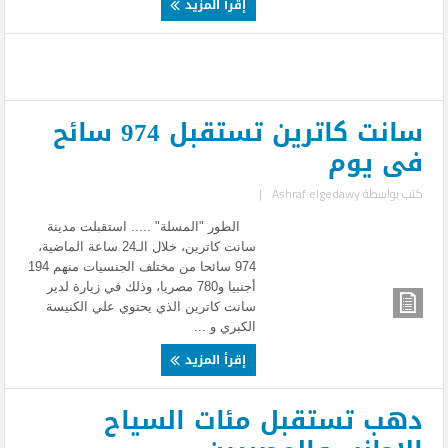
إقرأ المزيد
سانت كاترين تستقبل 974 سائح
فى يوم
كتب بواسطة
Ashraf elgedawy
|
الطور "المسلة" ..... استقبلت مدينة
سانت كاترين، خلال الـ24 ساعة الماضية،
974 سائحا من مختلف الجنسيات منهم 194
أجنبيا و780 مصريا، وذلك في زيارة لدير
سانت كاترين الذي يحتوي علي الكنيسة
الكبري و ...
إقرأ المزيد
دهب تستقبل مئات السياح