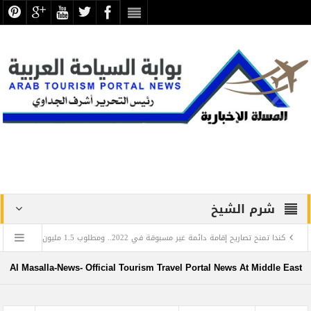
شرم الشيخ
يح إقامة دائمة غير مسبوقة في 2022.. ومطلوب 1.5 مليون مهاجر حتى 2025
عز
في اليوم العالمي للغة العربية: تعرف على العالم المصري الذي أدخل اللغة العربية إلى روسيا
Al Masalla-News- Official Tourism Travel Portal News At Middle East