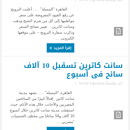
القاهرة "المسلة" ..... أعلنت النرويج
عن رفع القيود المفروضة على سفر
مواطنيها إلى كل من شرم الشيخ ودهب
وسانت كاترين. تغيير نصائح السفر
وذكرت سفارة النرويج – على موقعها
الكترونى ...
إقرأ المزيد
سانت كاترين تسقبل 10 آلاف
سائح فى أسبوع
كتب بواسطة
Ashraf elgedawy
|
القاهرة "المسلة" ..... تشهد مدينة
سانت كاتين إقبالاً كبيرًا من السائحين
المصريين والأجانب خلال هذه الأيام، حيث
استقبلت مدينة سانت كاترين خلال أسبوع
10 آلاف و54 سائحًا من مختلف الجنسيات
“مصريي ...