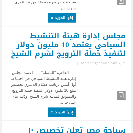
سياحة مصر مع مجموعة من مستثمري
جنوب س ...
إقرأ المزيد
مجلس إدارة هيئة التنشيط
السياحي يعتمد 10 مليون دولار
لتنفيذ حملة الترويج لشرم الشيخ
كتب بواسطة
Ashraf elgedawy
|
القاهرة "المسلة" ..... اعتمد مجلس
إدارة هيئة التنشيط السياحي في اجتماعه
أول أمس برئاسة هشام الدميري تخصيص
مبلغ 10 مليون دولار لتنفيذ حملة للترويج
والتسويق لمدينة شرم الشيخ، وذلك بناء
على ت ...
إقرأ المزيد
سياحة مصر تعلن تخصيص ١٠