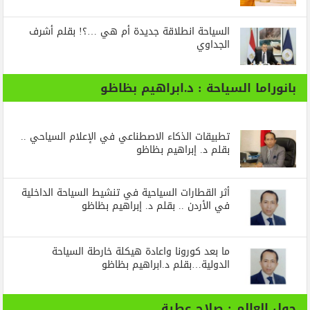
السياحة انطلاقة جديدة أم هي …؟! بقلم أشرف
الجداوي
بانوراما السياحة : د.ابراهيم بظاظو
تطبيقات الذكاء الاصطناعي في الإعلام السياحي ..
بقلم د. إبراهيم بظاظو
أثر القطارات السياحية في تنشيط السياحة الداخلية
في الأردن .. بقلم د. إبراهيم بظاظو
ما بعد كورونا واعادة هيكلة خارطة السياحة
الدولية…بقلم د.ابراهيم بظاظو
حول العالم : صلاح عطية