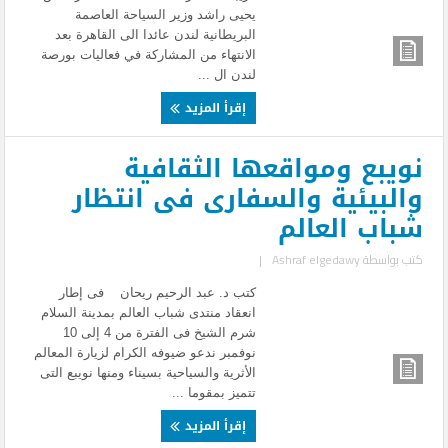
يحيى راشد وزير السياحة العاصمة
البريطانية لندن عائدا الى القاهرة بعد
الانتهاء من المشاركة في فعاليات بورصة
لندن ال ...
إقرأ المزيد
نويبع ومواقعها الثقافية
والبيئية والسفارى فى انتظار
شباب العالم
كتب بواسطة
Ashraf elgedawy
|
كتب د. عبد الرحيم ريحان فى إطار
انعقاد منتدى شباب العالم بمدينة السلام
شرم الشيخ فى الفترة من 4 إلى 10
نوفمبر ندعو ضيوفه الكرام لزيارة المعالم
الأثرية والسياحية بسيناء ومنها نويبع التى
تتميز بمقوما ...
إقرأ المزيد