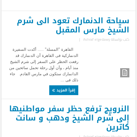
سياحة الدنمارك تعود الى شرم
الشيخ مارس المقبل
كتب بواسطة
Ashraf elgedawy
|
القاهرة "المسلة" ..... أكدت السفيرة
الدنماركية فى القاهرة أن الدنمارك قد
رفعت الحظر على السفر إلى شرم الشيخ
منذ أيام ، وأن أول رحلة تحمل سائحين من
الدانمارك ستكون في مارس القادم. جاء
ذلك فى ...
إقرأ المزيد
النرويج ترفع حظر سفر مواطنيها
إلى شرم الشيخ ودهب و سانت
كاترين
كتب بواسطة
Ashraf elgedawy
|