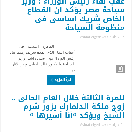
عقب لقاء رئيس الوزراء : وزير
سياحة مصر يؤكد ان القطاع
الخاص شريك اساسى فى
منظومة السياحة
كتب بواسطة
Ashraf elgedawy
|
القاهرة - المسلة - فى
أعقاب اللقاء الذى عقده شريف إسماعيل
رئيس الوزراء مع " يحيى راشد "وزير
السياحة والدكتور خالد العنانى وزير الآثار
ومج ...
إقرأ المزيد
للمرة الثالثة خلال العام الحالى ..
زوج ملكة الدنمارك يزور شرم
الشيخ ويؤكد “أنا أسيرها “
كتب بواسطة
Ashraf elgedawy
|