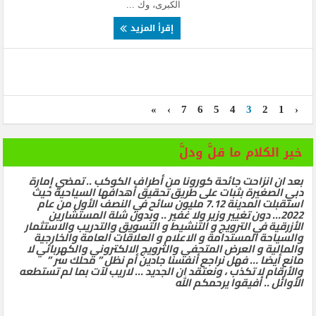
الكبرى، وك ...
إقرأ المزيد
»
›
7
6
5
4
3
2
1
‹
خير الكلام ما قلَّ ودلَّ
بعد ان انزاحت جائحة كورونا من أطراف الكوكب .. تمضي إمارة
دبي الصغيرة بثبات على طريق تحقيق أهدافها السياحية حيث
استقبلت المدينة 7.12 مليون سائح في النصف الأول من عام
2022… دون تغيير وزير ولا غفير .. وبدون شلة المستشارين
الأزرقية في الترويج و التنشيط و التسويق والتدريب والاستثمار
والسياحة المستدامة و الاعلام و العلاقات العامة والخارجية
والمالية و العرض المتحفي والترويج الالكتروني والكهربائي لا
مانع أيضا … فهل نراجع أنفسنا جادين أم نظل ” محلك سر ”
والأرقام لا تكذب ، ونعتقد ان الجديد … لاريب لآت بما لم تستطعه
الأوائل .. أفيقوا يرحمكم الله