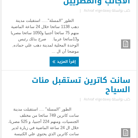
الاجانب والمصريين
كتب بواسطة
Ashraf elgedawy
|
الطور "المسلة"..... استقبلت مدينة
دهب 1138 سائحا خلال 24 ساعة الماضية
منهم 75 سائحا أجنبيا و1050 سائحا مصريا
و13سائحا عربيا. صرح بذلك رئيس
الوحدة المحلية لمدينة دهب علي حماده,
موضحا أن ال ...
إقرأ المزيد
سانت كاترين تستقبل مئات
السياح
كتب بواسطة
Ashraf elgedawy
|
الطور "المسلة" .... استقبلت مدينة
سانت كاترين 749 سائحا من مختلف
الجنسيات، ومنهم 224 أجنبيا، و 525 مصريا،
خلال ال 24 ساعة الماضية في زيارة لدير
سانت كاترين الذي يحتوي علي الكنيسة