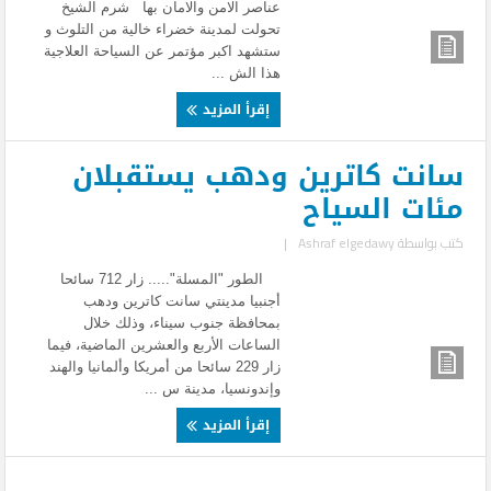
عناصر الامن والامان بها شرم الشيخ
تحولت لمدينة خضراء خالية من التلوث و
ستشهد اكبر مؤتمر عن السياحة العلاجية
هذا الش ...
إقرأ المزيد
سانت كاترين ودهب يستقبلان
مئات السياح
كتب بواسطة
Ashraf elgedawy
|
الطور "المسلة"..... زار 712 سائحا
أجنبيا مدينتي سانت كاترين ودهب
بمحافظة جنوب سيناء، وذلك خلال
الساعات الأربع والعشرين الماضية، فيما
زار 229 سائحا من أمريكا وألمانيا والهند
وإندونسيا، مدينة س ...
إقرأ المزيد