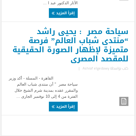
الآثار الدكتور عبد ا ...
إقرأ المزيد
سياحة مصر : يحيى راشد
“منتدى شباب العالم” فرصة
متميزة لإظهار الصورة الحقيقية
للمقصد المصرى
كتب بواسطة
Ashraf elgedawy
|
القاهرة - المسلة - أكد وزير
سياحة مصر " أن منتدى شباب العالم
والمقرر عقده بمدينة شرم الشيخ خلال
الفترة من 4 إلى 10 نوفمبر الجارى ...
إقرأ المزيد