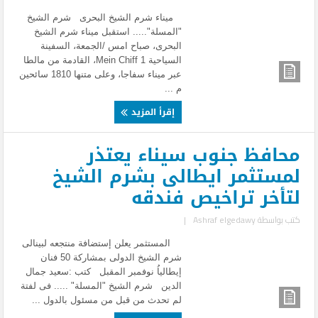
ميناء شرم الشيخ البحرى شرم الشيخ
"المسلة"..... استقبل ميناء شرم الشيخ
البحرى، صباح امس /الجمعة، السفينة
السياحية 1 Mein Chiff، القادمة من مالطا
عبر ميناء سفاجا، وعلى متنها 1810 سائحين
م ...
إقرأ المزيد
محافظ جنوب سيناء يعتذر
لمستثمر ايطالى بشرم الشيخ
لتأخر تراخيص فندقه
كتب بواسطة
Ashraf elgedawy
|
المستثمر يعلن إستضافة منتجعه لبينالى
شرم الشيخ الدولى بمشاركة 50 فنان
إيطالياُ نوفمبر المقبل كتب :سعيد جمال
الدين شرم الشيخ "المسلة" ..... فى لفتة
لم تحدث من قبل من مسئول بالدول ...