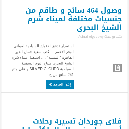
وصول 464 سائح و طاقم من
جنسيات مختلفة لميناء شرم
الشيخ البحرى
كتب بواسطة
Ashraf elgedawy
|
استمرار تدفق الافواج السياحية لموانى
البحر الاحمر كتب سعيد جمال الدين
القاهرة "المسلة" .... استقبل ميناء شرم
الشيخ البحرى صباح اليوم السفينة
السياحية SILVER CLOUDD و على متنها
241 سائح من ج ...
إقرأ المزيد
فلاى جوردان تسير4 رحلات