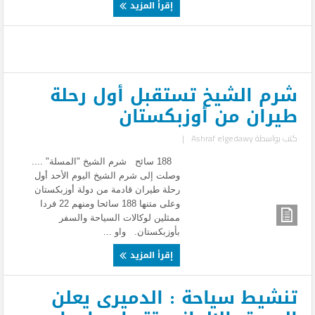
إقرأ المزيد
شرم الشيخ تستقبل أول رحلة
طيران من أوزبكستان
كتب بواسطة
Ashraf elgedawy
|
188 سائح شرم الشيخ "المسلة" ....
وصلت إلى شرم الشيخ اليوم الأحد أول
رحلة طيران قادمة من دولة أوزبكستان
وعلى متنها 188 سائحا ومنهم 22 فردا
ممثلين لوكالات السياحة والسفر
بأوزبكستان. واو ...
إقرأ المزيد
تنشيط سياحة : الدميرى يعلن