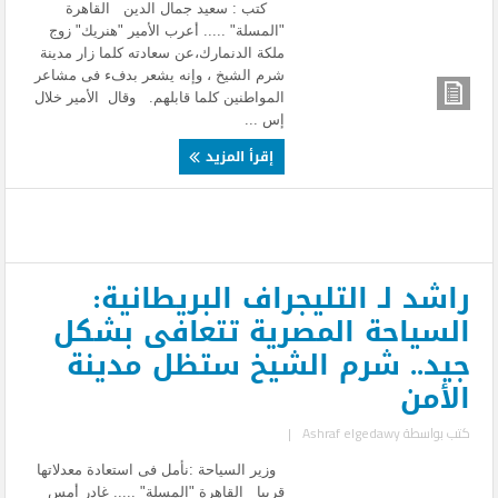
كتب : سعيد جمال الدين القاهرة
"المسلة" ..... أعرب الأمير "هنريك" زوج
ملكة الدنمارك،عن سعادته كلما زار مدينة
شرم الشيخ ، وإنه يشعر بدفء فى مشاعر
المواطنين كلما قابلهم. وقال الأمير خلال
إس ...
إقرأ المزيد
راشد لـ التليجراف البريطانية:
السياحة المصرية تتعافى بشكل
جيد.. شرم الشيخ ستظل مدينة
الأمن
كتب بواسطة
Ashraf elgedawy
|
وزير السياحة :نأمل فى استعادة معدلاتها
قريبا القاهرة "المسلة" ..... غادر أمس