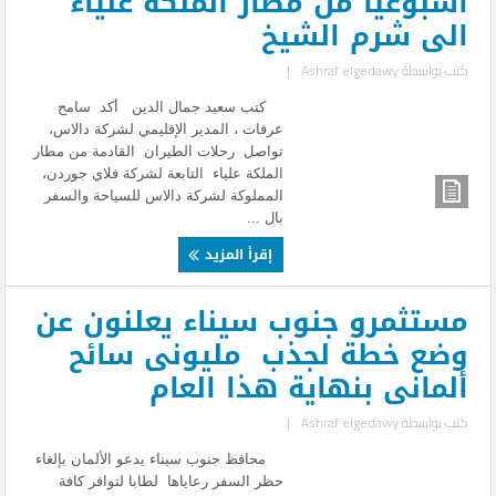
أسبوعياً من مطار الملكة علياء
الى شرم الشيخ
كتب بواسطة
Ashraf elgedawy
|
كتب سعيد جمال الدين أكد سامح
عرفات ، المدير الإقليمي لشركة دالاس،
تواصل رحلات الطيران القادمة من مطار
الملكة علياء التابعة لشركة فلاي جوردن،
المملوكة لشركة دالاس للسياحة والسفر
بال ...
إقرأ المزيد
مستثمرو جنوب سيناء يعلنون عن
وضع خطة لجذب مليونى سائح
ألمانى بنهاية هذا العام
كتب بواسطة
Ashraf elgedawy
|
محافظ جنوب سيناء يدعو الألمان بإلغاء
حظر السفر رعاياها لطابا لتوافر كافة