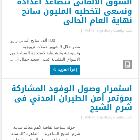
السوق الالمانى تتصاعد اعداده
ونسعى لتخطيه المليون سائح
نهاية العام الحالى
كتب بواسطة
Ashraf elgedawy
|
800 ألف سائح ألمانى زاروا
مصر خلال 9 شهور حملات ترويجية
وتسويقية وتنشيطية لاستعادة السياحة من
الاسواق التقليدية كتب : سعيد جمال ال ...
إقرأ المزيد
استمرار وصول الوفود المشاركة
بمؤتمر أمن الطيران المدني فى
شرم الشيح
كتب بواسطة
Ashraf elgedawy
|
جولة سياحية ثقافية لأهم معالم مدينة
شرم الشيخ الساحرة القاهرة "المسلة"
..... يستمر توافد ضيوف المؤتمر الوزارى