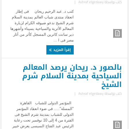
كتب بواسطة
Ashraf elgedawy
|
كتب د. عبد الرحيم ريحان فى إطار
انعقاد منتدى شباب العالم بمدينة السلام
شرم الشيخ ندعو ضيوفه الكرام لزيارة
المعالم الأثرية والسياحية بسيناء وأشهرها
دير سانت كاترين المسجل كأثر من آثار
مصر فى ا ...
إقرأ المزيد
بالصور د. ريحان يرصد المعالم
السياحية بمدينة السلام شرم
الشيخ
كتب بواسطة
Ashraf elgedawy
|
المؤتمر الدولى للشباب القاهرة
"المسلة"..... فى ضوء انعقاد المؤتمر
الدولى للشباب بمدينة شرم الشيخ فى
الفترة من 4 إلى 10 نوفمبر تحت رعاية
الرئيس عبد الفتاح السيسى يعرض خبير