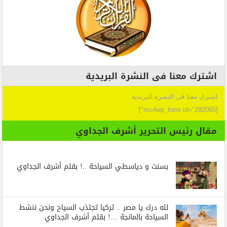
اشترك معنا فى النشرة البريدية
اشترك معنا فى النشرة البريدية
[mc4wp_form id="292065"]
مقال رئيس التحرير أشرف الجداوي
بسنت و دياسطي السياحة ..! بقلم أشرف الجداوي
لله درك يا مصر .. تركيا تجتذب السياح ونحن ننشط
السياحة بالمانجة …! بقلم أشرف الجداوي