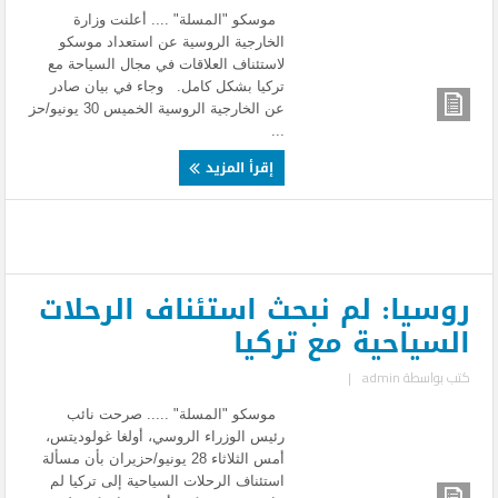
موسكو "المسلة" .... أعلنت وزارة
الخارجية الروسية عن استعداد موسكو
لاستئناف العلاقات في مجال السياحة مع
تركيا بشكل كامل. وجاء في بيان صادر
عن الخارجية الروسية الخميس 30 يونيو/حز
...
إقرأ المزيد
روسيا: لم نبحث استئناف الرحلات
السياحية مع تركيا
كتب بواسطة
admin
|
موسكو "المسلة" ..... صرحت نائب
رئيس الوزراء الروسي، أولغا غولوديتس،
أمس الثلاثاء 28 يونيو/حزيران بأن مسألة
استئناف الرحلات السياحية إلى تركيا لم