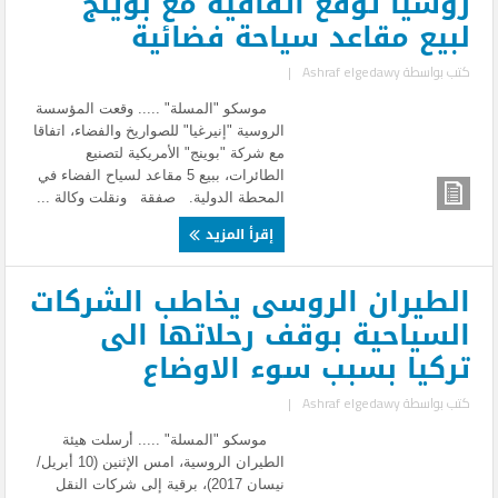
روسيا توقع اتفاقية مع بوينج
لبيع مقاعد سياحة فضائية
كتب بواسطة
Ashraf elgedawy
|
موسكو "المسلة" ..... وقعت المؤسسة
الروسية "إنيرغيا" للصواريخ والفضاء، اتفاقا
مع شركة "بوينج" الأمريكية لتصنيع
الطائرات، ببيع 5 مقاعد لسياح الفضاء في
المحطة الدولية. صفقة ونقلت وكالة ...
إقرأ المزيد
الطيران الروسى يخاطب الشركات
السياحية بوقف رحلاتها الى
تركيا بسبب سوء الاوضاع
كتب بواسطة
Ashraf elgedawy
|
موسكو "المسلة" ..... أرسلت هيئة
الطيران الروسية، امس الإثنين (10 أبريل/
نيسان 2017)، برقية إلى شركات النقل