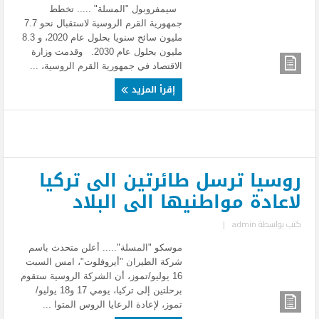
سيمفروبول "المسلة" ..... تخطط
جمهورية القرم الروسية لاستقبال نحو 7.7
مليون سائح سنويا بحلول عام 2020، و 8.3
مليون بحلول عام 2030. وقدمت وزارة
الاقتصاد في جمهورية القرم الروسية، ...
إقرأ المزيد
روسيا ترسل طائرتين الى تركيا
لاعادة مواطنيها الى البلاد
كتب بواسطة
admin
|
موسكو "المسلة"..... أعلن متحدث باسم
شركة الطيران "أيروفلوت"، امس السبت
16 يوليو/تموز، أن الشركة الروسية ستقوم
برحلتين إلى تركيا، يومي 17 و18 يوليو/
تموز، لإعادة الرعايا الروس المتوا ...