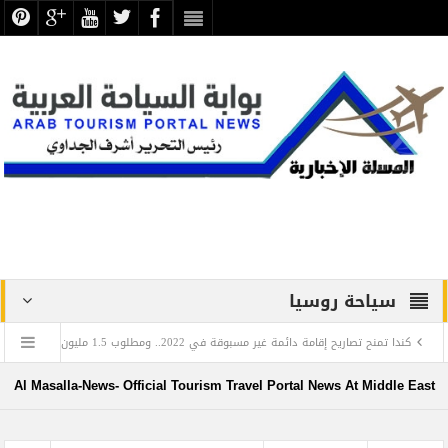
سياحة روسيا
ح إقامة دائمة غير مسبوقة في 2022.. ومطلوب 1.5 مليون مهاجر حتى 2025
عزا
في اليوم العالمي للغة العربية: تعرف على العالم المصري الذي أدخل اللغة العربية إلى روسيا
Al Masalla-News- Official Tourism Travel Portal News At Middle East