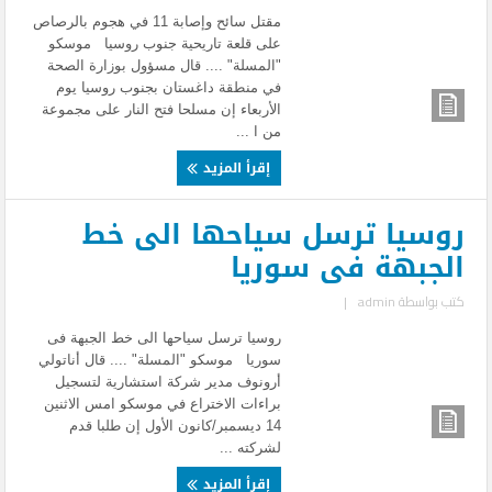
مقتل سائح وإصابة 11 في هجوم بالرصاص
على قلعة تاريحية جنوب روسيا موسكو
"المسلة" .... قال مسؤول بوزارة الصحة
في منطقة داغستان بجنوب روسيا يوم
الأربعاء إن مسلحا فتح النار على مجموعة
من ا ...
إقرأ المزيد
روسيا ترسل سياحها الى خط
الجبهة فى سوريا
كتب بواسطة
admin
|
روسيا ترسل سياحها الى خط الجبهة فى
سوريا موسكو "المسلة" .... قال أناتولي
أرونوف مدير شركة استشارية لتسجيل
براءات الاختراع في موسكو امس الاثنين
14 ديسمبر/كانون الأول إن طلبا قدم
لشركته ...
إقرأ المزيد