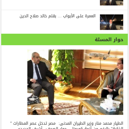
العمرة على الأبواب … بقلم خالد صلاح الدين
حوار المسلة
الطيار محمد منار وزير الطيران المدنى: مصر تدخل عصر المطارات ”
الذكية” بالرغم من أزمة كورونا… حوار الصحفي أشرف الحديدي