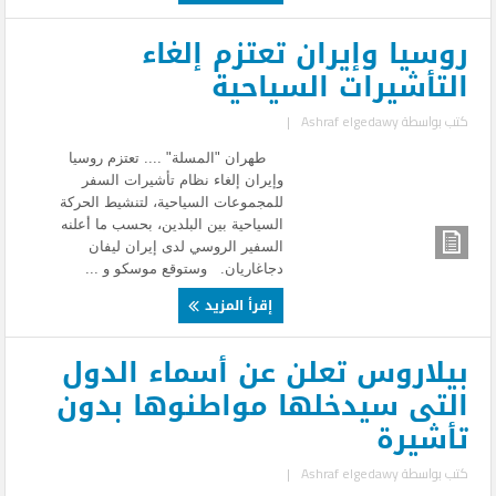
روسيا وإيران تعتزم إلغاء
التأشيرات السياحية
كتب بواسطة
Ashraf elgedawy
|
طهران "المسلة" .... تعتزم روسيا
وإيران إلغاء نظام تأشيرات السفر
للمجموعات السياحية، لتنشيط الحركة
السياحية بين البلدين، بحسب ما أعلنه
السفير الروسي لدى إيران ليفان
دجاغاريان. وستوقع موسكو و ...
إقرأ المزيد
بيلاروس تعلن عن أسماء الدول
التى سيدخلها مواطنوها بدون
تأشيرة
كتب بواسطة
Ashraf elgedawy
|