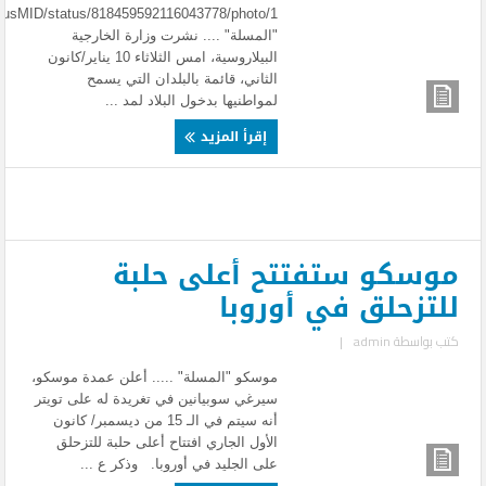
"المسلة" .... نشرت وزارة الخارجية
البيلاروسية، امس الثلاثاء 10 يناير/كانون
الثاني، قائمة بالبلدان التي يسمح
لمواطنيها بدخول البلاد لمد ...
إقرأ المزيد
موسكو ستفتتح أعلى حلبة
للتزحلق في أوروبا
كتب بواسطة
admin
|
موسكو "المسلة" ..... أعلن عمدة موسكو،
سيرغي سوبيانين في تغريدة له على تويتر
أنه سيتم في الـ 15 من ديسمبر/ كانون
الأول الجاري افتتاح أعلى حلبة للتزحلق
على الجليد في أوروبا. وذكر ع ...