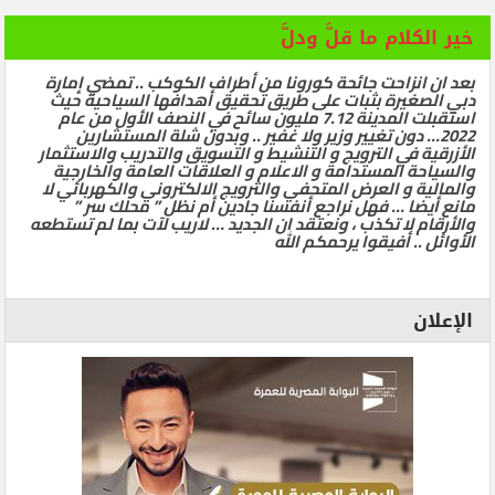
خير الكلام ما قلَّ ودلَّ
بعد ان انزاحت جائحة كورونا من أطراف الكوكب .. تمضي إمارة
دبي الصغيرة بثبات على طريق تحقيق أهدافها السياحية حيث
استقبلت المدينة 7.12 مليون سائح في النصف الأول من عام
2022… دون تغيير وزير ولا غفير .. وبدون شلة المستشارين
الأزرقية في الترويج و التنشيط و التسويق والتدريب والاستثمار
والسياحة المستدامة و الاعلام و العلاقات العامة والخارجية
والمالية و العرض المتحفي والترويج الالكتروني والكهربائي لا
مانع أيضا … فهل نراجع أنفسنا جادين أم نظل ” محلك سر ”
والأرقام لا تكذب ، ونعتقد ان الجديد … لاريب لآت بما لم تستطعه
الأوائل .. أفيقوا يرحمكم الله
الإعلان