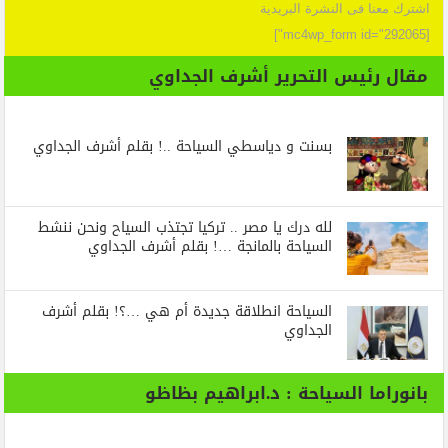
اشترك معنا فى النشرة البريدية
[mc4wp_form id="292065"]
مقال رئيس التحرير أشرف الجداوي
بسنت و دياسطي السياحة ..! بقلم أشرف الجداوي
لله درك يا مصر .. تركيا تجتذب السياح ونحن ننشط
السياحة بالمانجة …! بقلم أشرف الجداوي
السياحة انطلاقة جديدة أم هي …؟! بقلم أشرف
الجداوي
بانوراما السياحة : د.ابراهيم بظاظو