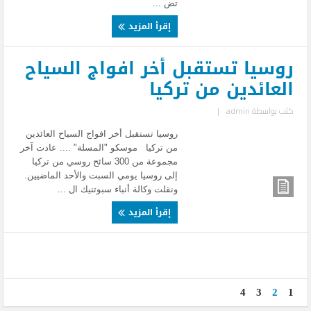
تض ...
إقرأ المزيد
روسيا تستقبل أخر افواج السياح
العائدين من تركيا
كتب بواسطة
admin
|
روسيا تستقبل أخر افواج السياح العائدين
من تركيا موسكو "المسلة" .... عادت آخر
مجموعة من 300 سائح روسي من تركيا
إلى روسيا يومي السبت والأحد الماضيين.
ونقلت وكالة أنباء سبوتنيك ال ...
إقرأ المزيد
4
3
2
1