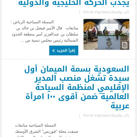
يجذب الحركة الخليجية والدولية
كتب بواسطة
Ashraf elgedawy
|
المسلة السياحية الرياض :
متابعات قال الأمير فيصل بن خالد بن
سلطان بن عبدالعزيز أمير منطقة الحدود
الشمالية رئيس مجلس تنمية س ...
إقرأ المزيد
السعودية بسمة الميمان أول
سيدة تشغل منصب المدير
الإقليمي لمنظمة السياحة
العالمية ضمن أقوى ١٠٠ امرأة
عربية
كتب بواسطة
Ashraf elgedawy
|
المسلة السياحية متابعات
صنفت مجلة "فوربس" الشرق الأوسط،