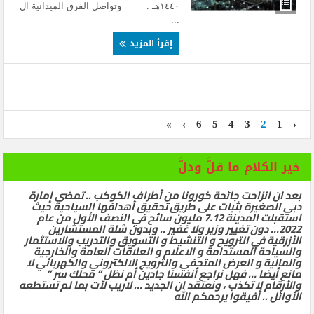
١٤٤٠هـ . وتواصل الفرق الميدانية ال
...
إقرأ المزيد
»
›
6
5
4
3
2
1
‹
خير الكلام ما قلَّ ودلَّ
بعد ان انزاحت جائحة كورونا من أطراف الكوكب .. تمضي إمارة
دبي الصغيرة بثبات على طريق تحقيق أهدافها السياحية حيث
استقبلت المدينة 7.12 مليون سائح في النصف الأول من عام
2022… دون تغيير وزير ولا غفير .. وبدون شلة المستشارين
الأزرقية في الترويج و التنشيط و التسويق والتدريب والاستثمار
والسياحة المستدامة و الاعلام و العلاقات العامة والخارجية
والمالية و العرض المتحفي والترويج الالكتروني والكهربائي لا
مانع أيضا … فهل نراجع أنفسنا جادين أم نظل ” محلك سر ”
والأرقام لا تكذب ، ونعتقد ان الجديد … لاريب لآت بما لم تستطعه
الأوائل .. أفيقوا يرحمكم الله