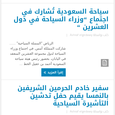
سياحة السعودية تُشارك في
اجتماع “وزراء السياحة في دول
العشرين “
كتب بواسطة
Ashraf elgedawy
|
الرياض "المسلة السياحية" ......
شاركت المملكة أمس, في اجتماع وزراء
السياحة لدول مجموعة العشرين المنعقد
في اليابان، بحضور رئيس هيئة سياحة
السعودية أحمد بن عقيل الخط ...
إقرأ المزيد
سفير خادم الحرمين الشريفين
بالنمسا يقيم حفل تدشين
التأشيرة السياحية
كتب بواسطة
Ashraf elgedawy
|