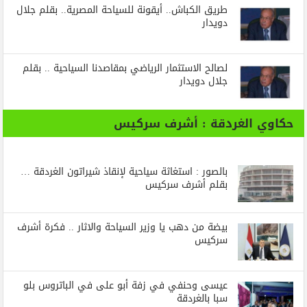
طريق الكباش.. أيقونة للسياحة المصرية.. بقلم جلال
دويدار
لصالح الاستثمار الرياضي بمقاصدنا السياحية .. بقلم
جلال دويدار
حكاوي الغردقة : أشرف سركيس
بالصور : استغاثة سياحية لإنقاذ شيراتون الغردقة …
بقلم أشرف سركيس
بيضة من دهب يا وزير السياحة والاثار .. فكرة أشرف
سركيس
عيسى وحنفي في زفة أبو على في الباتروس بلو
سبا بالغردقة