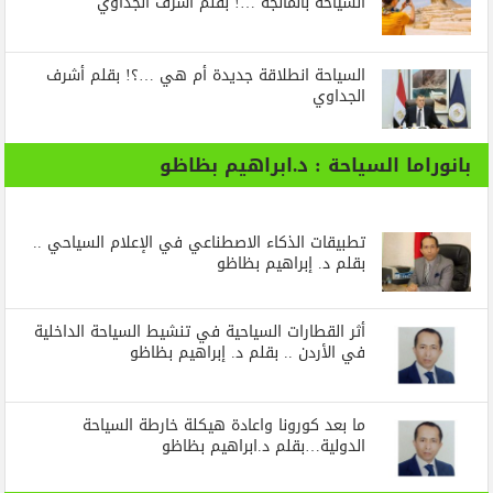
السياحة بالمانجة …! بقلم أشرف الجداوي
السياحة انطلاقة جديدة أم هي …؟! بقلم أشرف
الجداوي
بانوراما السياحة : د.ابراهيم بظاظو
تطبيقات الذكاء الاصطناعي في الإعلام السياحي ..
بقلم د. إبراهيم بظاظو
أثر القطارات السياحية في تنشيط السياحة الداخلية
في الأردن .. بقلم د. إبراهيم بظاظو
ما بعد كورونا واعادة هيكلة خارطة السياحة
الدولية…بقلم د.ابراهيم بظاظو