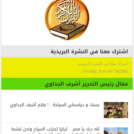
اشترك معنا فى النشرة البريدية
اشترك معنا فى النشرة البريدية
[mc4wp_form id="292065"]
مقال رئيس التحرير أشرف الجداوي
بسنت و دياسطي السياحة ..! بقلم أشرف الجداوي
لله درك يا مصر .. تركيا تجتذب السياح ونحن ننشط