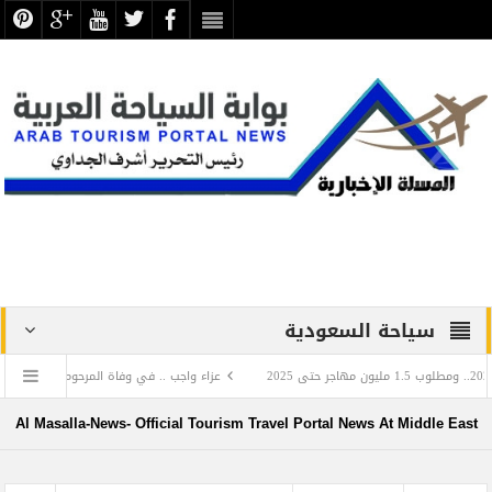
سياحة السعودية
عزاء واجب .. في وفاة المرحومة بأذنه تعالي والدة المهندس
ي الذي أدخل اللغة العربية إلى روسيا
تجليات اللغة العربية في بهاء الخط العربي.. معار
Al Masalla-News- Official Tourism Travel Portal News At Middle East