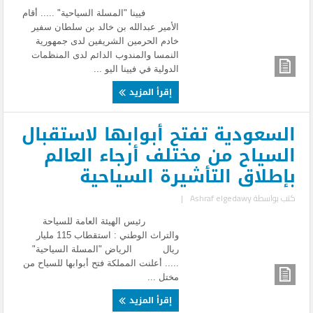
فيينا "المسلة السياحية" ..... أقام
الأمير عبدالله بن خالد بن سلطان سفير
خادم الحرمين الشريفين لدى جمهورية
النمسا والمندوب الدائم لدى المنظمات
الدولية في فيينا اليو ...
إقرأ المزيد
السعودية تفتح أبوابها لاستقبال
السياح من مختلف أرجاء العالم
بإطلاق التأشيرة السياحية
كتب بواسطة
Ashraf elgedawy
|
رئيس الهيئة العامة للسياحة
والتراث الوطني : استقطاب 115 مليار
ريال الرياض "المسلة السياحية"
..... أعلنت المملكة فتح أبوابها للسياح من
مختل ...
إقرأ المزيد