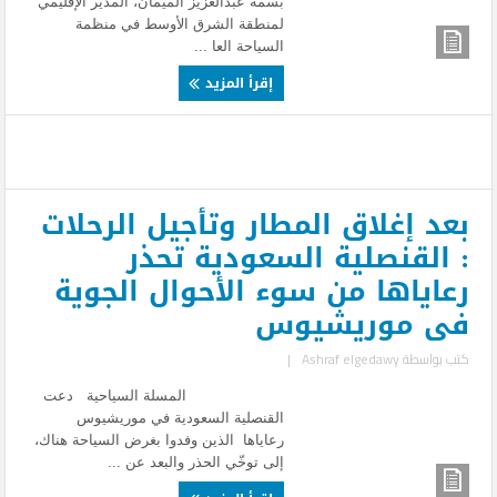
بسمة عبدالعزيز الميمان، المدير الإقليمي
لمنطقة الشرق الأوسط في منظمة
السياحة العا ...
إقرأ المزيد
بعد إغلاق المطار وتأجيل الرحلات
: القنصلية السعودية تحذر
رعاياها من سوء الأحوال الجوية
فى موريشيوس
كتب بواسطة
Ashraf elgedawy
|
المسلة السياحية دعت
القنصلية السعودية في موريشيوس
رعاياها الذين وفدوا بغرض السياحة هناك،
إلى توخّي الحذر والبعد عن ...