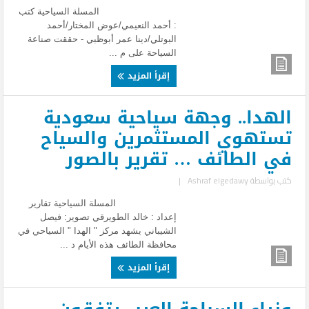
المسلة السياحية كتب
: أحمد النعيمي/عوض المختار/أحمد
البوتلي/دينا عمر أبوظبي - حققت صناعة
السياحة على م ...
إقرأ المزيد
الهدا.. وجهة سياحية سعودية
تستهوي المستثمرين والسياح
في الطائف … تقرير بالصور
كتب بواسطة
Ashraf elgedawy
|
المسلة السياحية تقارير
إعداد : خالد الطويرقي تصوير: فيصل
الشيباني يشهد مركز " الهدا " السياحي في
محافظة الطائف هذه الأيام د ...
إقرأ المزيد