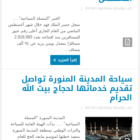
كتب بواسطة
Ashraf elgedawy
|
الخبر "المسلة السياحية" ....
سجل جسر الملك فهد خلال شهر أغسطس
الماضي من العام الجاري أعلى رقم عبور
للمسافرين منذ افتتاحه بعدد 2,918,993
مسافرًا بمعدل يومي يزيد عن ٩٤ ألف
مساف ...
إقرأ المزيد
سياحة المدينة المنورة تواصل
تقديم خدماتها لحجاج بيت الله
الحرام
كتب بواسطة
Ashraf elgedawy
|
المدينة المنورة "المسلة
السياحية" ..... بدأت الهيئة العامة للسياحة
والتراث الوطني بمنطقة المدينة المنورة
بتنفيذ خطتها لموسم مابعد الحج للعام