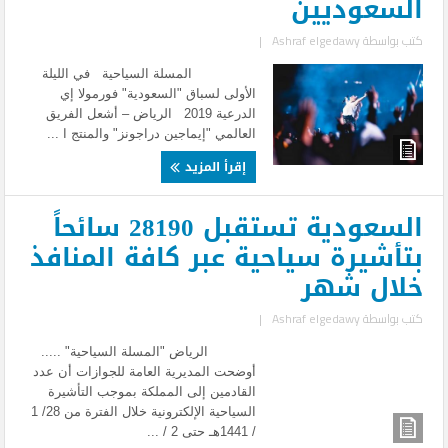
السعوديين
كتب بواسطة
Ashraf elgedawy
|
المسلة السياحية في الليلة
الأولى لسباق "السعودية" فورمولا إي
الدرعية 2019 الرياض – أشعل الفريق
العالمي "إيماجين دراجونز" والمنتج ا ...
إقرأ المزيد
السعودية تستقبل 28190 سائحاً
بتأشيرة سياحية عبر كافة المنافذ
خلال شهر
كتب بواسطة
Ashraf elgedawy
|
الرياض "المسلة السياحية" .....
أوضحت المديرية العامة للجوازات أن عدد
القادمين إلى المملكة بموجب التأشيرة
السياحية الإلكترونية خلال الفترة من 28/ 1
/ 1441هـ حتى 2 / ...