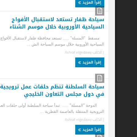
إقرأ المزيد
سياحة ظفار تستعد لاستقبال الأفواج
سي
السياحية الأوروبية خلال موسم الشتاء
أس
ال
مسقط "المسلة" ..... تستعد محافظة ظفار لاستقبال الأفواج
السياحية الأوروبية خلال موسم السياحة الش ...
مسق
| الكاتب
Ashraf elgedawy
حال
| ا
إقرأ المزيد
إ
سياحة السلطنة تنظم حلقات عمل ترويجية
في دول مجلس التعاون الخليجي
الدوحة "المسلة" ..... تبدأ سياحة السلطنة أولى حلقات العمل
الترويجية المتنقلة بالعاصمة القطرية ...
| الكاتب
Ashraf elgedawy
إقرأ المزيد