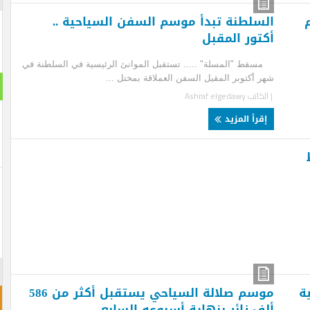
سلطنة تبدأ موسم السفن السياحية ..
تور المقبل
ط "المسلة" ..... تستقبل الموانئ الرئيسية في السلطنة في
 أكتوبر المقبل السفن العملاقة بمختل ...
استطلا
لكاتب
Ashraf elgedawy
هل تنج
قرأ المزيد
نعم ت
لن تن
احجز غ
موسم صلالة السياحي يستقبل أكثر من 586
ف زائر بنهاية أسبوعه السابع