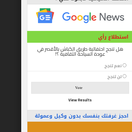
ع رأي
ح احتفالية طريق الكباش بالأقصر في
عودة السياحة الثقافية ؟!
نجح
جح
View Results
رفتك بنفسك بدون وكيل وعمولة