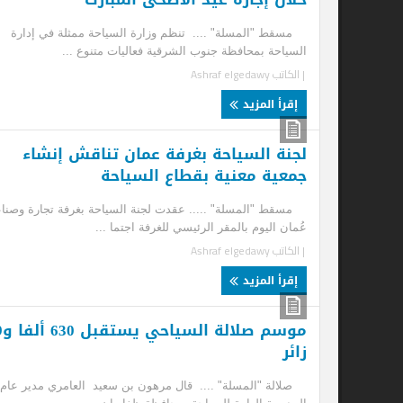
مسقط "المسلة" .... تنظم وزارة السياحة ممثلة في إدارة
صلا
السياحة بمحافظة جنوب الشرقية فعاليات متنوع ...
بدا
| الكاتب
Ashraf elgedawy
| ا
إقرأ المزيد
إ
لجنة السياحة بغرفة عمان تناقش إنشاء
جمعية معنية بقطاع السياحة
مسقط "المسلة" ..... عقدت لجنة السياحة بغرفة تجارة وصناعة
عُمان اليوم بالمقر الرئيسي للغرفة اجتما ...
| الكاتب
Ashraf elgedawy
إقرأ المزيد
موسم صلالة السياحي يستقبل 630 ألفا و829
زائر
زا
صلالة "المسلة" .... قال مرهون بن سعيد العامري مدير عام
مسق