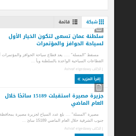
شبكة
قائمة
سلطنة عمان تسعى لتكون الخيار الأول
سل
لسياحة الحوافز والمؤتمرات
الس
مسقط "المسلة" ..... يعد قطاع سياحة الحوافز والمؤتمرات أحد
لند
القطاعات السياحية الواعدة بالسلطنة ويأ ...
اتف
| الكاتب
Ashraf elgedawy
| ا
إقرأ المزيد
إ
جزيرة مصيرة استقبلت 15189 سائحًا خلال
العام الماضي
مصيرة "المسلة" .... بلغ عدد السياح لجزيرة مصيرة بمحافظة
جنوب الشرقية خلال العام الماضي 15189 سائ ...
| الكاتب
Ashraf elgedawy