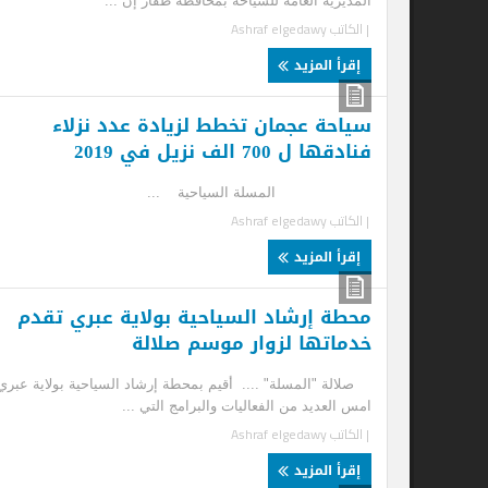
المديرية العامة للسياحة بمحافظة ظفار إن ...
أسبو
| الكاتب
Ashraf elgedawy
| ا
إقرأ المزيد
إ
سياحة عجمان تخطط لزيادة عدد نزلاء
فنادقها ل 700 الف نزيل في 2019
المسلة السياحية ...
| الكاتب
Ashraf elgedawy
إقرأ المزيد
محطة إرشاد السياحية بولاية عبري تقدم
وز
خدماتها لزوار موسم صلالة
سب
صلالة "المسلة" .... أقيم بمحطة إرشاد السياحية بولاية عبري
مسق
امس العديد من الفعاليات والبرامج التي ...
الس
| الكاتب
Ashraf elgedawy
| ا
إقرأ المزيد
إ