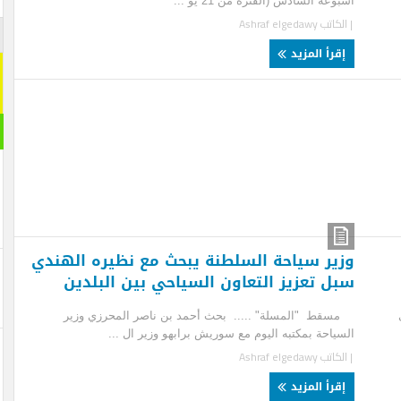
عه السادس (الفترة من 21 يو ...
لكاتب
Ashraf elgedawy
اشترك م
قرأ المزيد
اشترك معنا
[mc4wp_form id="292065"]
مقال ر
ير سياحة السلطنة يبحث مع نظيره الهندي
ل تعزيز التعاون السياحي بين البلدين
ط "المسلة" ..... بحث أحمد بن ناصر المحرزي وزير
ياحة بمكتبه اليوم مع سوريش برابهو وزير ال ...
لكاتب
Ashraf elgedawy
قرأ المزيد