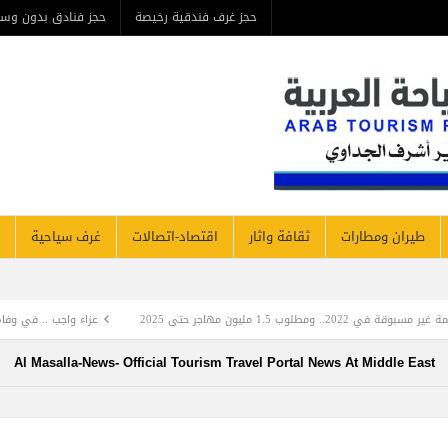
حجز غرف فندقية رخيصة
حجز فنادق بدون وسيط
من ن
مطارات
ثقافة واثار
اقتصاد-اتصالات
غرف سياحية
فنادق نيوز
عزاء واجب .. في وفاة المرحومة بأذنه تعالي والدة
Al Masalla-News- Official Tourism Travel Portal News At Mi