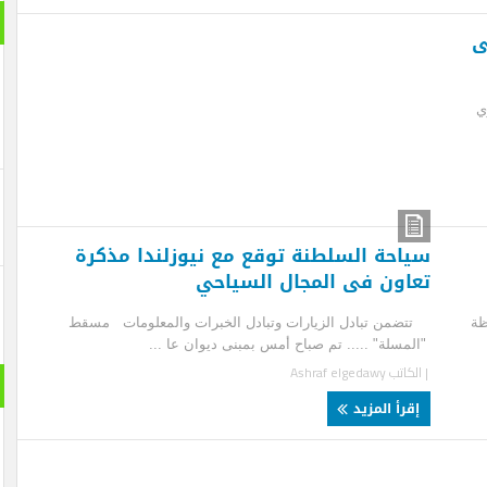
بانورام
احة السلطنة توقع مع نيوزلندا مذكرة
اون فى المجال السياحي
من تبادل الزيارات وتبادل الخبرات والمعلومات مسقط
مسلة" ..... تم صباح أمس بمبنى ديوان عا ...
لكاتب
Ashraf elgedawy
حول الع
قرأ المزيد