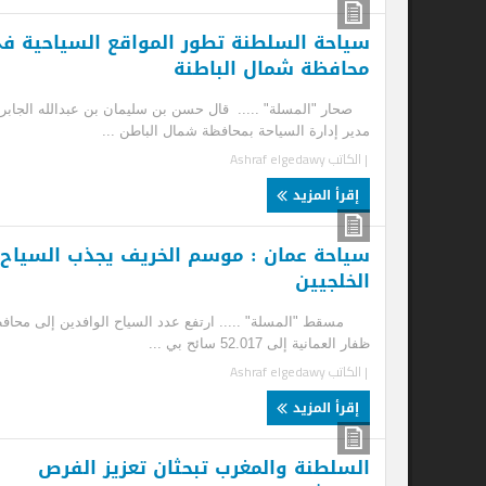
سياحة السلطنة تطور المواقع السياحية فى
محافظة شمال الباطنة
صحار "المسلة" ..... قال حسن بن سليمان بن عبدالله الجابري
مدير إدارة السياحة بمحافظة شمال الباطن ...
| الكاتب
Ashraf elgedawy
إقرأ المزيد
سياحة عمان : موسم الخريف يجذب السياح
سي
الخلجيين
تع
مسقط "المسلة" ..... ارتفع عدد السياح الوافدين إلى محافظة
تتض
ظفار العمانية إلى 52.017 سائح بي ...
"ال
| الكاتب
Ashraf elgedawy
| ا
إقرأ المزيد
إ
السلطنة والمغرب تبحثان تعزيز الفرص