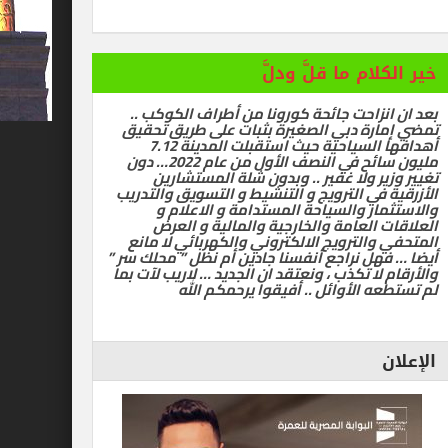
ام ما قلَّ ودلَّ
زاحت جائحة كورونا من أطراف الكوكب ..
رة دبي الصغيرة بثبات على طريق تحقيق
أهدافها السياحية حيث استقبلت المدينة 7.12
مليون سائح في النصف الأول من عام 2022… دون
ر ولا غفير .. وبدون شلة المستشارين
في الترويج و التنشيط و التسويق والتدريب
ر والسياحة المستدامة و الاعلام و
العامة والخارجية والمالية و العرض
الترويج الالكتروني والكهربائي لا مانع
ل نراجع أنفسنا جادين أم نظل ” محلك سر ”
ا تكذب ، ونعتقد ان الجديد … لاريب لآت بما
 الأوائل .. أفيقوا يرحمكم الله