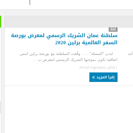
خير الكل
بعد ان ان
طنة عمان الشريك الرسمي لمعرض بورصة
تمضي إما
فر العالمية برلين 2020
تغيير وزي
ن "المسلة" ..... وقّعت السلطنة مع بورصة برلين امس
الأزرقية 
اقية تكون بموجبها الشريك الرسمي لمعرض ب ...
والاستثما
العلاقات 
لكاتب
Ashraf elgedawy
المتحفي و
أيضا … فه
قرأ المزيد
والأرقام ل
لم تستطعه
الإعلان