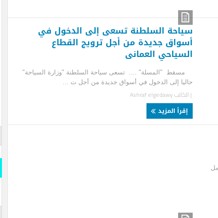
احة السلطنة تسعى إلى الدخول في
واق جديدة من أجل ترويج القطاع
سياحي العمانى
ط "المسلة" .... تسعى سياحة السلطنة "وزارة السياحة"
يا إلى الدخول في أسواق جديدة من أجل ت ...
لكاتب
Ashraf elgedawy
قرأ المزيد
قارن وو
المسلة
قارن و
s- Official
iddle East
المسلة 