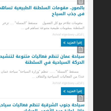
بالصور.. مقومات السلطنة الطبيعية تساهم
ال
فى جذب السياح
أك
مقومات تتلاءم مع كل الفصول مسقط "المسلة" .... تزخر
مسق
السلطنة بمقومات طبيعية متنوعة تساهم في ...
شهر
| الكاتب
Ashraf elgedawy
| ا
إقرأ المزيد
إ
سياحة عمان تنظم فعاليات متنوعة لتنشيط
الحركة السياحية في السلطنة
مسقط "المسلة" ..... تنظم "وزارة السياحة" سياحة عمان
عددًا من الفعاليات السياحية والثقاف ...
| الكاتب
Ashraf elgedawy
إقرأ المزيد
سياحة جنوب الشرقية تنظم فعاليات سياحية
خلال إجازة عيد الأضحى المبارك
أل