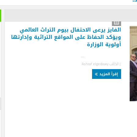
خير الكل
بعد ان ان
فايز يرعى الاحتفال بيوم التراث العالمي
تمضي إما
ؤكد الحفاظ على المواقع التراثية وإدارتها
لوية الوزارة
تغيير وزي
الأزرقية 
والاستثما
..
العلاقات 
لكاتب
Ashraf elgedawy
المتحفي و
أيضا … فه
قرأ المزيد
والأرقام ل
لم تستطعه
الإعلان