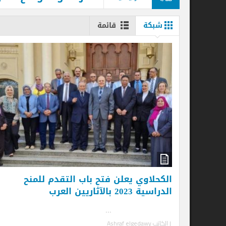
شبكة
قائمة
ال
وي
أو
.
| ا
إ
الكحلاوي يعلن فتح باب التقدم للمنح
الدراسية 2023 بالآثاريين العرب
...
| الكاتب
Ashraf elgedawy