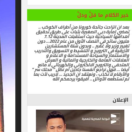
ام ما قلَّ ودلَّ
زاحت جائحة كورونا من أطراف الكوكب ..
رة دبي الصغيرة بثبات على طريق تحقيق
أهدافها السياحية حيث استقبلت المدينة 7.12
مليون سائح في النصف الأول من عام 2022… دون
ر ولا غفير .. وبدون شلة المستشارين
في الترويج و التنشيط و التسويق والتدريب
ر والسياحة المستدامة و الاعلام و
العامة والخارجية والمالية و العرض
الترويج الالكتروني والكهربائي لا مانع
ل نراجع أنفسنا جادين أم نظل ” محلك سر ”
ا تكذب ، ونعتقد ان الجديد … لاريب لآت بما
 الأوائل .. أفيقوا يرحمكم الله