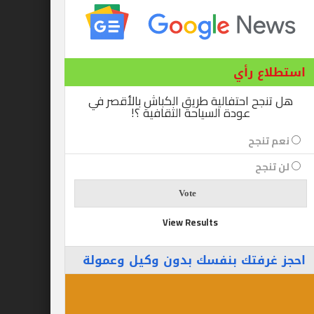
ع رأي
ح احتفالية طريق الكباش بالأقصر في
عودة السياحة الثقافية ؟!
نجح
جح
View Results
رفتك بنفسك بدون وكيل وعمولة