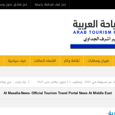
حجز غرف فندقية رخيصة
حجز فنادق بدون وسيط
من ن
مطارات
ثقافة واثار
اقتصاد-اتصالات
غرف سياحية
فنادق نيوز
عزاء واجب .. في وفاة المرحومة بأذنه تعالي والدة
Al Masalla-News- Official Tourism Travel Portal News At Mi