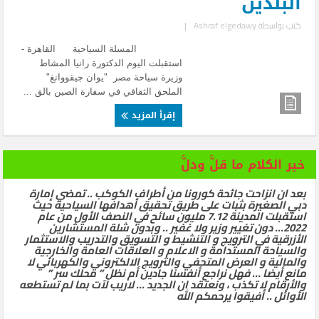
البلدين
كتب بواسطة
Ashraf elgedawy
|
المسلة السياحية القاهرة -
استقبلت اليوم الدكتورة رانيا المشاط
وزيرة سياحة مصر "يوان جيقووانغ"
الملحق الثقافي في سفارة الصين بالق ...
إقرأ المزيد
خير الكلام ما قلَّ ودلَّ
بعد ان انزاحت جائحة كورونا من أطراف الكوكب .. تمضي إمارة
دبي الصغيرة بثبات على طريق تحقيق أهدافها السياحية حيث
استقبلت المدينة 7.12 مليون سائح في النصف الأول من عام
2022… دون تغيير وزير ولا غفير .. وبدون شلة المستشارين
الأزرقية في الترويج و التنشيط و التسويق والتدريب والاستثمار
والسياحة المستدامة و الاعلام و العلاقات العامة والخارجية
والمالية و العرض المتحفي والترويج الالكتروني والكهربائي لا
مانع أيضا … فهل نراجع أنفسنا جادين أم نظل ” محلك سر ”
والأرقام لا تكذب ، ونعتقد ان الجديد … لاريب لآت بما لم تستطعه
الأوائل .. أفيقوا يرحمكم الله