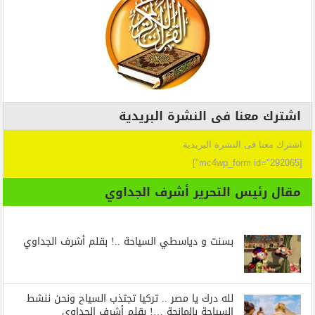
اشترك معنا فى النشرة البريدية
اشترك معنا فى النشرة البريدية
[mc4wp_form id="292065"]
مقال رئيس التحرير أشرف الجداوي
بسنت و دياسطي السياحة ..! بقلم أشرف الجداوي
لله درك يا مصر .. تركيا تجتذب السياح ونحن ننشط
السياحة بالمانجة …! بقلم أشرف الجداوي