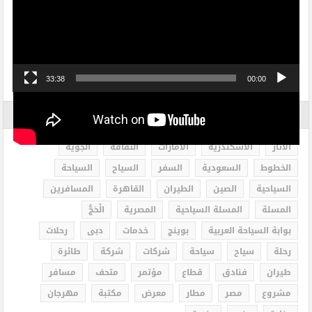
33:38
00:00
الاكثر بحثاً
الاثار
الاسكندرية
الامارات
الثقافة
الجوية
الخطوط
السعودية
السفر
السياح
السياحة
السياحية
الصين
الطيران
القاهرة
المسافرين
المسلة
المسلة السياحية
المصرية
الْحَجُّ
بوابة السياحة العربية
بوينج
خدمات
دبى
رحلات
رحلة
سياح
سياحة
شركات
شركة
طائرة
طيران
فنادق
قطاع
مؤتمر
متحف
مسافر
مشروع
مصر
مطار
معرض
مكتبة
مهرجان