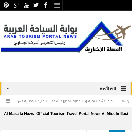
القائمة
مناقشة الهوية والشخصية المصرية ..ندوة ” التقاليد الرمضانية في مصر” بالمجلس الأعلى 
Africa Tourism Research Network (ATRN) launching in Ghana
رئيس قبرص يزور الم
Al Masalla-News- Official Tourism Travel Portal News At Middle East