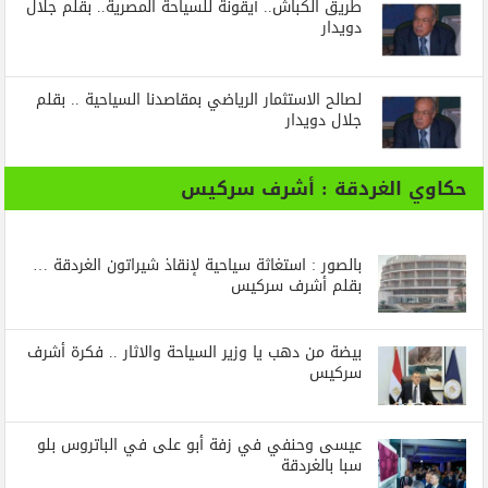
طريق الكباش.. أيقونة للسياحة المصرية.. بقلم جلال
دويدار
لصالح الاستثمار الرياضي بمقاصدنا السياحية .. بقلم
جلال دويدار
حكاوي الغردقة : أشرف سركيس
بالصور : استغاثة سياحية لإنقاذ شيراتون الغردقة …
بقلم أشرف سركيس
بيضة من دهب يا وزير السياحة والاثار .. فكرة أشرف
سركيس
عيسى وحنفي في زفة أبو على في الباتروس بلو
سبا بالغردقة